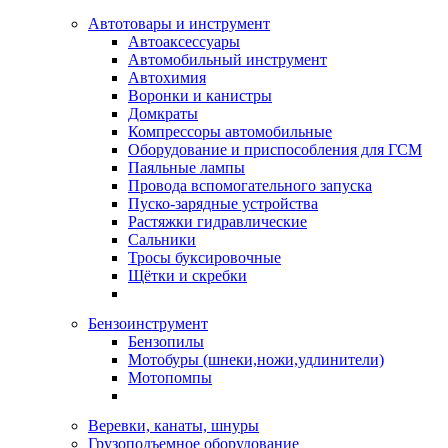
Автотовары и инструмент
Автоаксессуары
Автомобильный инструмент
Автохимия
Воронки и канистры
Домкраты
Компрессоры автомобильные
Оборудование и приспособления для ГСМ
Паяльные лампы
Провода вспомогательного запуска
Пуско-зарядные устройства
Растяжки гидравлические
Сальники
Тросы буксировочные
Щётки и скребки
Бензоинструмент
Бензопилы
Мотобуры (шнеки,ножи,удлинители)
Мотопомпы
Веревки, канаты, шнуры
Грузоподъемное оборудование