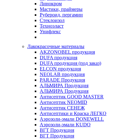
Линокром
Мастики, праймеры
Рубероид, пергамин
Стеклоизол
Техноэласт
Унифлекс
Лакокрасочные материалы
AKZONOBEL продукция
DUFA продукция
DUFA продукция (под заказ)
ELCON продукция
NEOLAB продукция
PARADE Продукция
АЛЬМИРА Продукция
АЛЬМИРА Продукция
Антисептик GOOD MASTER
Антисептик NEOMID
Антисептик СЕНЕЖ
Антисептики и Краска ЛЕГКО
Аэрозоли-эмали DONEWELL
Аэрозоли-эмали KUDO
ВГТ Продукция
ВГТ Продукция