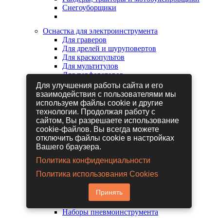
Снегоуборщики
Оснастка для электроинструмента
Для граверов
Для дрелей и шуруповертов
Для краскопультов
Для мультитулов
Для перфораторов
Для сабельных пил
Для улучшения работы сайта и его
Для строительных фенов
взаимодействия с пользователями мы
Для фрезеров
используем файлы cookie и другие
Для шлифовальных машин
технологии. Продолжая работу с
Для электрических лобзиков
сайтом, Вы разрешаете использование
Для электрических ножниц
cookie-файлов. Вы всегда можете
Для электрических пил
отключить файлы cookie в настройках
Для электрических рубанков
Вашего браузера.
Политика конфиденциальности
Пневмоинструмент
Политика использования Cookies
Гайковерты пневматические
Дрели пневматические
Принять
Другие пневмоинструменты
Заклепочники пневматические
Наборы пневмоинструмента