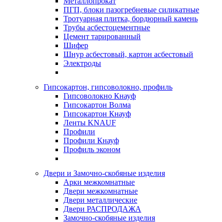
Металлопрокат
ПГП, блоки пазогребневые силикатные
Тротуарная плитка, бордюрный камень
Трубы асбестоцементные
Цемент тарированный
Шифер
Шнур асбестовый, картон асбестовый
Электроды
Гипсокартон, гипсоволокно, профиль
Гипсоволокно Кнауф
Гипсокартон Волма
Гипсокартон Кнауф
Ленты KNAUF
Профили
Профили Кнауф
Профиль эконом
Двери и Замочно-скобяные изделия
Арки межкомнатные
Двери межкомнатные
Двери металлические
Двери РАСПРОДАЖА
Замочно-скобяные изделия