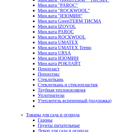
Мин.вата "PAROC"
Мин.вата "ROCКWOOL"
Мин.вата "ИЗОМИН"
Мин.вата GreenTERM ТИСМА
Мин.вата IZOVOL
Мин.вата PAROC
Мин.вата ROCКWOOL
Мин.вата UMATEX
Мин.вата UMATEX Termo
Мин.вата URSA
Мин.вата ИЗОМИН
Мин.вата РОКЛАЙТ
Пенопласт
Пеноплэкс
Стеклоткань
Стеклоткань и стеклопластик
Трубная теплоизоляция
Уплотнители
Утеплитель вспененный (подложка)
Товары для сада и огорода
Газоны
Грунты питательные
Декор для сада и огорода