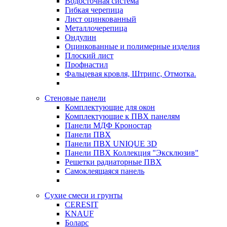
Водосточная система
Гибкая черепица
Лист оцинкованный
Металлочерепица
Ондулин
Оцинкованные и полимерные изделия
Плоский лист
Профнастил
Фальцевая кровля, Штрипс, Отмотка.
Стеновые панели
Комплектующие для окон
Комплектующие к ПВХ панелям
Панели МДФ Кроностар
Панели ПВХ
Панели ПВХ UNIQUE 3D
Панели ПВХ Коллекция "Эксклюзив"
Решетки радиаторные ПВХ
Самоклеящаяся панель
Сухие смеси и грунты
CERESIT
KNAUF
Боларс