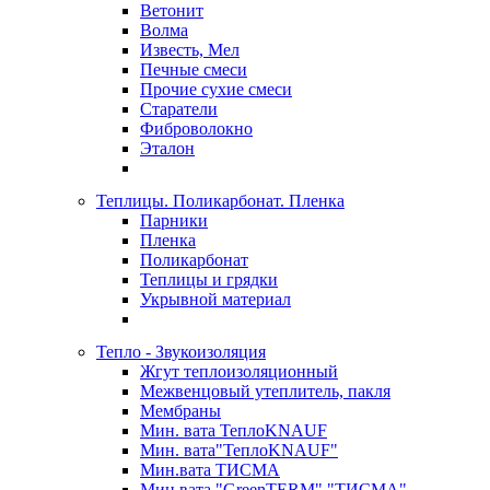
Ветонит
Волма
Известь, Мел
Печные смеси
Прочие сухие смеси
Старатели
Фиброволокно
Эталон
Теплицы. Поликарбонат. Пленка
Парники
Пленка
Поликарбонат
Теплицы и грядки
Укрывной материал
Тепло - Звукоизоляция
Жгут теплоизоляционный
Межвенцовый утеплитель, пакля
Мембраны
Мин. вата ТеплоKNAUF
Мин. вата"ТеплоKNAUF"
Мин.вата ТИСМА
Мин.вата "GreenTERM" "ТИСМА"