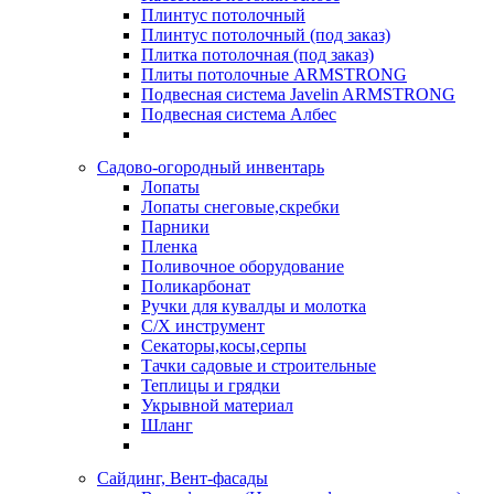
Плинтус потолочный
Плинтус потолочный (под заказ)
Плитка потолочная (под заказ)
Плиты потолочные ARMSTRONG
Подвесная система Javelin ARMSTRONG
Подвесная система Албес
Садово-огородный инвентарь
Лопаты
Лопаты снеговые,скребки
Парники
Пленка
Поливочное оборудование
Поликарбонат
Ручки для кувалды и молотка
С/Х инструмент
Секаторы,косы,серпы
Тачки садовые и строительные
Теплицы и грядки
Укрывной материал
Шланг
Сайдинг, Вент-фасады