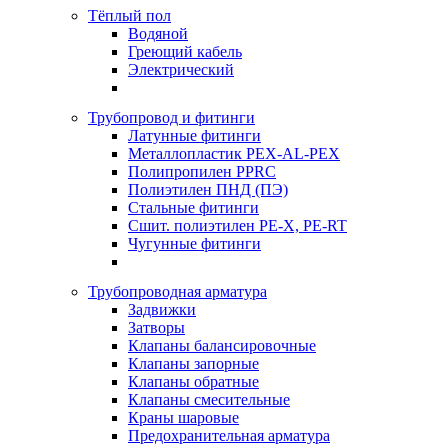
Тёплый пол
Водяной
Греющий кабель
Электрический
Трубопровод и фитинги
Латунные фитинги
Металлопластик PEX-AL-PEX
Полипропилен PPRC
Полиэтилен ПНД (ПЭ)
Стальные фитинги
Сшит. полиэтилен PE-X, PE-RT
Чугунные фитинги
Трубопроводная арматура
Задвижки
Затворы
Клапаны балансировочные
Клапаны запорные
Клапаны обратные
Клапаны смесительные
Краны шаровые
Предохранительная арматура