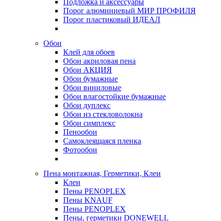
Подложка и аксессуары
Порог алюминиевый МИР ПРОФИЛЯ
Порог пластиковый ИДЕАЛ
Обои
Клей для обоев
Обои акриловая пена
Обои АКЦИЯ
Обои бумажные
Обои виниловые
Обои влагостойкие бумажные
Обои дуплекс
Обои из стекловолокна
Обои симплекс
Пенообои
Самоклеящаяся пленка
Фотообои
Пена монтажная, Герметики, Клеи
Клеи
Пены PENOPLEX
Пены KNAUF
Пены PENOPLEX
Пены, герметики DONEWELL