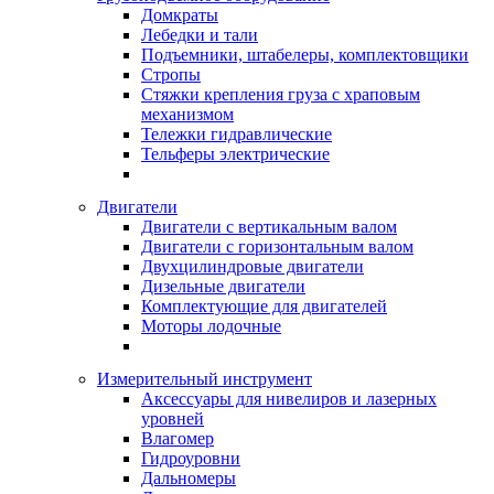
Домкраты
Лебедки и тали
Подъемники, штабелеры, комплектовщики
Стропы
Стяжки крепления груза с храповым
механизмом
Тележки гидравлические
Тельферы электрические
Двигатели
Двигатели с вертикальным валом
Двигатели с горизонтальным валом
Двухцилиндровые двигатели
Дизельные двигатели
Комплектующие для двигателей
Моторы лодочные
Измерительный инструмент
Аксессуары для нивелиров и лазерных
уровней
Влагомер
Гидроуровни
Дальномеры