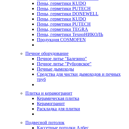
Пены, герметики KUDO
Пены, герметики PUTECH
Пены, герметики DONEWELL
Пены, герметики KUDO
Пены, герметики PUTECH
Пены, герметики TEGRA
Пены, герметики ТехноНИКОЛЬ
Продукция COSMOFEN
Печное оборудование
Печное литье "Балезино"
Печное литье "Рубцовское"
Печные дымоходы
Средства для чистки дымоходов и печных
труб
Плитка и керамогранит
Керамическая плитка
Керамогранит
Раскладка для плитки
Подвесной потолок
Кассетные потолки Албес