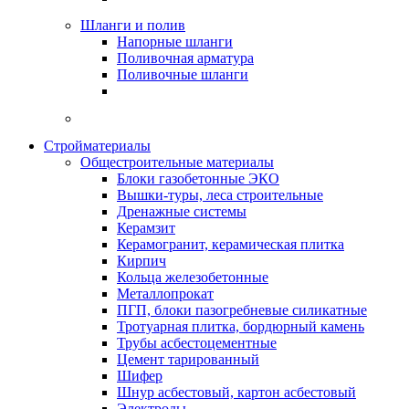
Шланги и полив
Напорные шланги
Поливочная арматура
Поливочные шланги
Стройматериалы
Oбщестроительные материалы
Блоки газобетонные ЭКО
Вышки-туры, леса строительные
Дренажные системы
Керамзит
Керамогранит, керамическая плитка
Кирпич
Кольца железобетонные
Металлопрокат
ПГП, блоки пазогребневые силикатные
Тротуарная плитка, бордюрный камень
Трубы асбестоцементные
Цемент тарированный
Шифер
Шнур асбестовый, картон асбестовый
Электроды