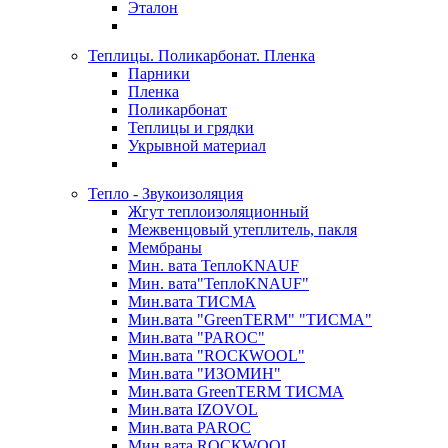
Эталон
Теплицы. Поликарбонат. Пленка
Парники
Пленка
Поликарбонат
Теплицы и грядки
Укрывной материал
Тепло - Звукоизоляция
Жгут теплоизоляционный
Межвенцовый утеплитель, пакля
Мембраны
Мин. вата ТеплоKNAUF
Мин. вата"ТеплоKNAUF"
Мин.вата ТИСМА
Мин.вата "GreenTERM" "ТИСМА"
Мин.вата "PAROC"
Мин.вата "ROCКWOOL"
Мин.вата "ИЗОМИН"
Мин.вата GreenTERM ТИСМА
Мин.вата IZOVOL
Мин.вата PAROC
Мин.вата ROCКWOOL