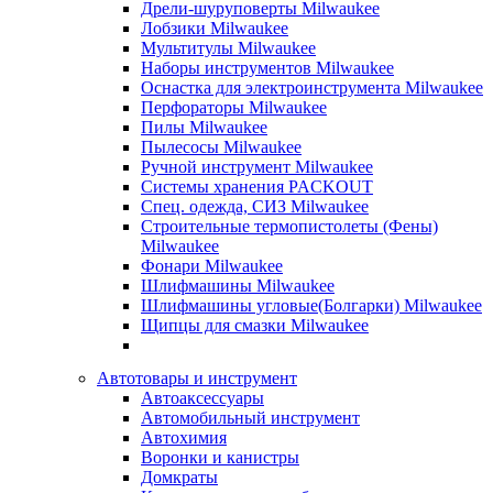
Дрели-шуруповерты Milwaukee
Лобзики Milwaukee
Мультитулы Milwaukee
Наборы инструментов Milwaukee
Оснастка для электроинструмента Milwaukee
Перфораторы Milwaukee
Пилы Milwaukee
Пылесосы Milwaukee
Ручной инструмент Milwaukee
Системы хранения PACKOUT
Спец. одежда, СИЗ Milwaukee
Строительные термопистолеты (Фены)
Milwaukee
Фонари Milwaukee
Шлифмашины Milwaukee
Шлифмашины угловые(Болгарки) Milwaukee
Щипцы для смазки Milwaukee
Автотовары и инструмент
Автоаксессуары
Автомобильный инструмент
Автохимия
Воронки и канистры
Домкраты