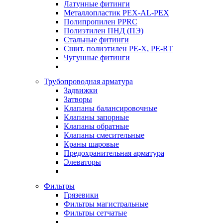
Латунные фитинги
Металлопластик PEX-AL-PEX
Полипропилен PPRC
Полиэтилен ПНД (ПЭ)
Стальные фитинги
Сшит. полиэтилен PE-X, PE-RT
Чугунные фитинги
Трубопроводная арматура
Задвижки
Затворы
Клапаны балансировочные
Клапаны запорные
Клапаны обратные
Клапаны смесительные
Краны шаровые
Предохранительная арматура
Элеваторы
Фильтры
Грязевики
Фильтры магистральные
Фильтры сетчатые