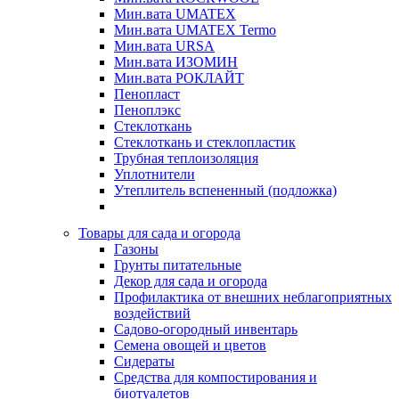
Мин.вата UMATEX
Мин.вата UMATEX Termo
Мин.вата URSA
Мин.вата ИЗОМИН
Мин.вата РОКЛАЙТ
Пенопласт
Пеноплэкс
Стеклоткань
Стеклоткань и стеклопластик
Трубная теплоизоляция
Уплотнители
Утеплитель вспененный (подложка)
Товары для сада и огорода
Газоны
Грунты питательные
Декор для сада и огорода
Профилактика от внешних неблагоприятных
воздействий
Садово-огородный инвентарь
Семена овощей и цветов
Сидераты
Средства для компостирования и
биотуалетов