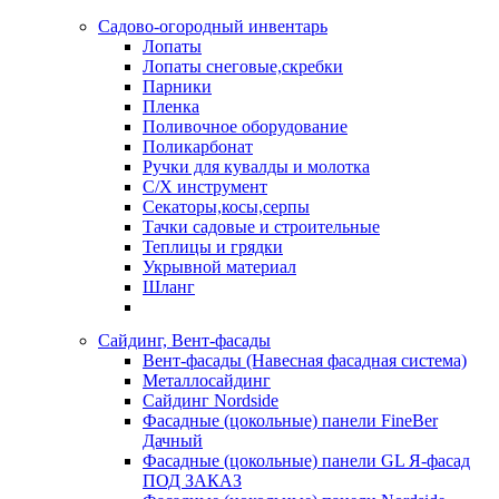
Садово-огородный инвентарь
Лопаты
Лопаты снеговые,скребки
Парники
Пленка
Поливочное оборудование
Поликарбонат
Ручки для кувалды и молотка
С/Х инструмент
Секаторы,косы,серпы
Тачки садовые и строительные
Теплицы и грядки
Укрывной материал
Шланг
Сайдинг, Вент-фасады
Вент-фасады (Навесная фасадная система)
Металлосайдинг
Сайдинг Nordside
Фасадные (цокольные) панели FineBer
Дачный
Фасадные (цокольные) панели GL Я-фасад
ПОД ЗАКАЗ