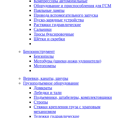
Компрессоры автомобильные
Оборудование и приспособления для ГСМ
Паяльные лампы
Провода вспомогательного запуска
Пуско-зарядные устройства
Растяжки гидравлические
Сальники
Тросы буксировочные
Щётки и скребки
Бензоинструмент
Бензопилы
Мотобуры (шнеки,ножи,удлинители)
Мотопомпы
Веревки, канаты, шнуры
Грузоподъемное оборудование
Домкраты
Лебедки и тали
Подъемники, штабелеры, комплектовщики
Стропы
Стяжки крепления груза с храповым
механизмом
Тележки гидравлические