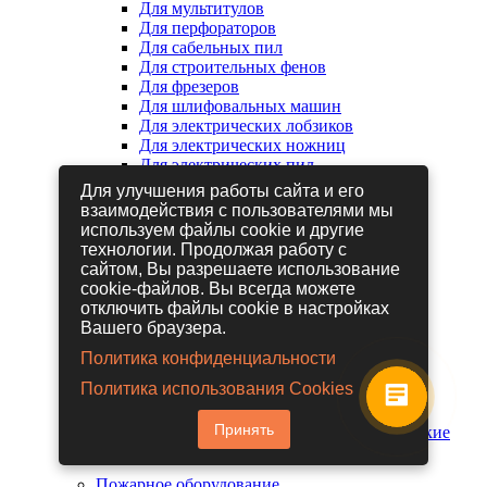
Для мультитулов
Для перфораторов
Для сабельных пил
Для строительных фенов
Для фрезеров
Для шлифовальных машин
Для электрических лобзиков
Для электрических ножниц
Для электрических пил
Для электрических рубанков
Для улучшения работы сайта и его
взаимодействия с пользователями мы
используем файлы cookie и другие
Пневмоинструмент
технологии. Продолжая работу с
Гайковерты пневматические
сайтом, Вы разрешаете использование
Дрели пневматические
cookie-файлов. Вы всегда можете
Другие пневмоинструменты
отключить файлы cookie в настройках
Заклепочники пневматические
Вашего браузера.
Наборы пневмоинструмента
Пистолеты пневматические
Политика конфиденциальности
Расходные материалы для
Политика использования Cookies
пневмоинструментов
Шланги для пневмоинструментов
Принять
Шлифовальные машины пневматические
Пожарное оборудование