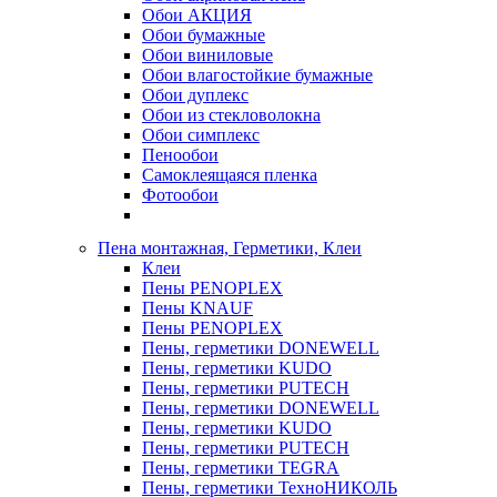
Обои АКЦИЯ
Обои бумажные
Обои виниловые
Обои влагостойкие бумажные
Обои дуплекс
Обои из стекловолокна
Обои симплекс
Пенообои
Самоклеящаяся пленка
Фотообои
Пена монтажная, Герметики, Клеи
Клеи
Пены PENOPLEX
Пены KNAUF
Пены PENOPLEX
Пены, герметики DONEWELL
Пены, герметики KUDO
Пены, герметики PUTECH
Пены, герметики DONEWELL
Пены, герметики KUDO
Пены, герметики PUTECH
Пены, герметики TEGRA
Пены, герметики ТехноНИКОЛЬ