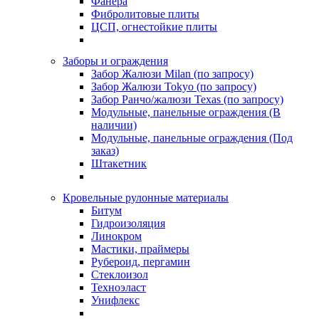
Фанера
Фибролитовые плиты
ЦСП, огнестойкие плиты
Заборы и ограждения
Забор Жалюзи Milan (по запросу)
Забор Жалюзи Tokyo (по запросу)
Забор Ранчо/жалюзи Texas (по запросу)
Модульные, панельные ограждения (В
наличии)
Модульные, панельные ограждения (Под
заказ)
Штакетник
Кровельные рулонные материалы
Битум
Гидроизоляция
Линокром
Мастики, праймеры
Рубероид, пергамин
Стеклоизол
Техноэласт
Унифлекс