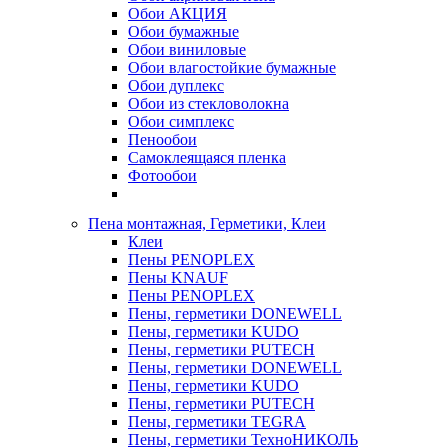
Обои АКЦИЯ
Обои бумажные
Обои виниловые
Обои влагостойкие бумажные
Обои дуплекс
Обои из стекловолокна
Обои симплекс
Пенообои
Самоклеящаяся пленка
Фотообои
Пена монтажная, Герметики, Клеи
Клеи
Пены PENOPLEX
Пены KNAUF
Пены PENOPLEX
Пены, герметики DONEWELL
Пены, герметики KUDO
Пены, герметики PUTECH
Пены, герметики DONEWELL
Пены, герметики KUDO
Пены, герметики PUTECH
Пены, герметики TEGRA
Пены, герметики ТехноНИКОЛЬ