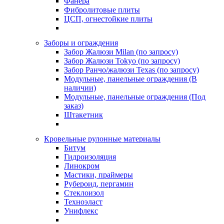
Фанера
Фибролитовые плиты
ЦСП, огнестойкие плиты
Заборы и ограждения
Забор Жалюзи Milan (по запросу)
Забор Жалюзи Tokyo (по запросу)
Забор Ранчо/жалюзи Texas (по запросу)
Модульные, панельные ограждения (В
наличии)
Модульные, панельные ограждения (Под
заказ)
Штакетник
Кровельные рулонные материалы
Битум
Гидроизоляция
Линокром
Мастики, праймеры
Рубероид, пергамин
Стеклоизол
Техноэласт
Унифлекс