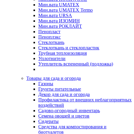
Мин.вата UMATEX
Мин.вата UMATEX Termo
Мин.вата URSA
Мин.вата ИЗОМИН
Мин.вата РОКЛАЙТ
Пенопласт
Пеноплэкс
Стеклоткань
Стеклоткань и стеклопластик
Трубная теплоизоляция
Уплотнители
Утеплитель вспененный (подложка)
Товары для сада и огорода
Газоны
Грунты питательные
Декор для сада и огорода
Профилактика от внешних неблагоприятных
воздействий
Садово-огородный инвентарь
Семена овощей и цветов
Сидераты
Средства для компостирования и
биотуалетов