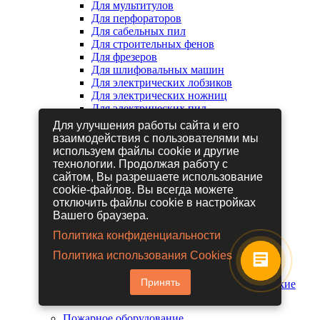
Для мультитулов
Для перфораторов
Для сабельных пил
Для строительных фенов
Для фрезеров
Для шлифовальных машин
Для электрических лобзиков
Для электрических ножниц
Для электрических пил
Для электрических рубанков
Для улучшения работы сайта и его
взаимодействия с пользователями мы
используем файлы cookie и другие
Пневмоинструмент
технологии. Продолжая работу с
Гайковерты пневматические
сайтом, Вы разрешаете использование
Дрели пневматические
cookie-файлов. Вы всегда можете
Другие пневмоинструменты
отключить файлы cookie в настройках
Заклепочники пневматические
Вашего браузера.
Наборы пневмоинструмента
Пистолеты пневматические
Политика конфиденциальности
Расходные материалы для
Политика использования Cookies
пневмоинструментов
Шланги для пневмоинструментов
Принять
Шлифовальные машины пневматические
Пожарное оборудование