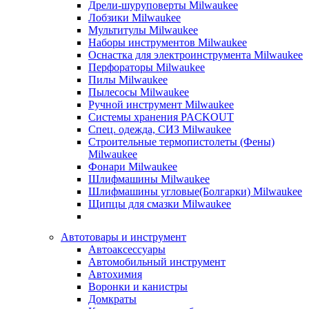
Дрели-шуруповерты Milwaukee
Лобзики Milwaukee
Мультитулы Milwaukee
Наборы инструментов Milwaukee
Оснастка для электроинструмента Milwaukee
Перфораторы Milwaukee
Пилы Milwaukee
Пылесосы Milwaukee
Ручной инструмент Milwaukee
Системы хранения PACKOUT
Спец. одежда, СИЗ Milwaukee
Строительные термопистолеты (Фены)
Milwaukee
Фонари Milwaukee
Шлифмашины Milwaukee
Шлифмашины угловые(Болгарки) Milwaukee
Щипцы для смазки Milwaukee
Автотовары и инструмент
Автоаксессуары
Автомобильный инструмент
Автохимия
Воронки и канистры
Домкраты