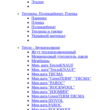
Эталон
Теплицы. Поликарбонат. Пленка
Парники
Пленка
Поликарбонат
Теплицы и грядки
Укрывной материал
Тепло - Звукоизоляция
Жгут теплоизоляционный
Межвенцовый утеплитель, пакля
Мембраны
Мин. вата ТеплоKNAUF
Мин. вата"ТеплоKNAUF"
Мин.вата ТИСМА
Мин.вата "GreenTERM" "ТИСМА"
Мин.вата "PAROC"
Мин.вата "ROCКWOOL"
Мин.вата "ИЗОМИН"
Мин.вата GreenTERM ТИСМА
Мин.вата IZOVOL
Мин.вата PAROC
Мин.вата ROCКWOOL