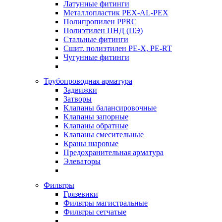
Латунные фитинги
Металлопластик PEX-AL-PEX
Полипропилен PPRC
Полиэтилен ПНД (ПЭ)
Стальные фитинги
Сшит. полиэтилен PE-X, PE-RT
Чугунные фитинги
Трубопроводная арматура
Задвижки
Затворы
Клапаны балансировочные
Клапаны запорные
Клапаны обратные
Клапаны смесительные
Краны шаровые
Предохранительная арматура
Элеваторы
Фильтры
Грязевики
Фильтры магистральные
Фильтры сетчатые