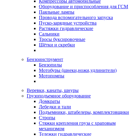
Компрессоры автомобильные
Оборудование и приспособления для ГСМ
Паяльные лампы
Провода вспомогательного запуска
Пуско-зарядные устройства
Растяжки гидравлические
Сальники
Тросы буксировочные
Щётки и скребки
Бензоинструмент
Бензопилы
Мотобуры (шнеки,ножи,удлинители)
Мотопомпы
Веревки, канаты, шнуры
Грузоподъемное оборудование
Домкраты
Лебедки и тали
Подъемники, штабелеры, комплектовщики
Стропы
Стяжки крепления груза с храповым
механизмом
Тележки гидравлические