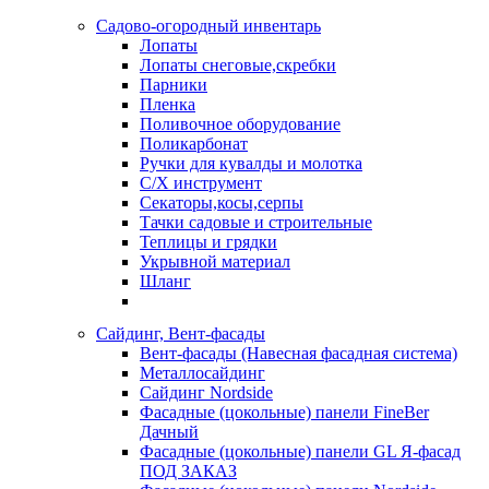
Садово-огородный инвентарь
Лопаты
Лопаты снеговые,скребки
Парники
Пленка
Поливочное оборудование
Поликарбонат
Ручки для кувалды и молотка
С/Х инструмент
Секаторы,косы,серпы
Тачки садовые и строительные
Теплицы и грядки
Укрывной материал
Шланг
Сайдинг, Вент-фасады
Вент-фасады (Навесная фасадная система)
Металлосайдинг
Сайдинг Nordside
Фасадные (цокольные) панели FineBer
Дачный
Фасадные (цокольные) панели GL Я-фасад
ПОД ЗАКАЗ