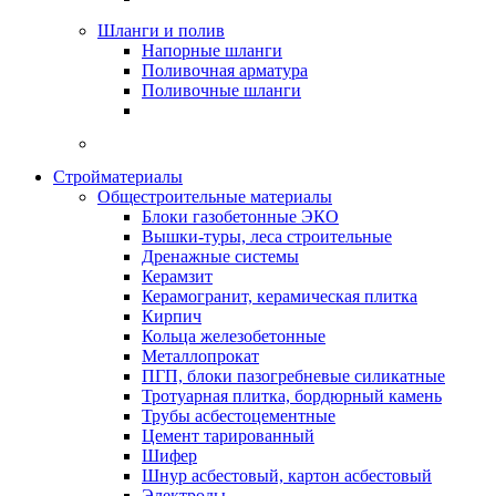
Шланги и полив
Напорные шланги
Поливочная арматура
Поливочные шланги
Стройматериалы
Oбщестроительные материалы
Блоки газобетонные ЭКО
Вышки-туры, леса строительные
Дренажные системы
Керамзит
Керамогранит, керамическая плитка
Кирпич
Кольца железобетонные
Металлопрокат
ПГП, блоки пазогребневые силикатные
Тротуарная плитка, бордюрный камень
Трубы асбестоцементные
Цемент тарированный
Шифер
Шнур асбестовый, картон асбестовый
Электроды