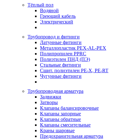
Тёплый пол
Водяной
Греющий кабель
Электрический
Трубопровод и фитинги
Латунные фитинги
Металлопластик PEX-AL-PEX
Полипропилен PPRC
Полиэтилен ПНД (ПЭ)
Стальные фитинги
Сшит. полиэтилен PE-X, PE-RT
Чугунные фитинги
Трубопроводная арматура
Задвижки
Затворы
Клапаны балансировочные
Клапаны запорные
Клапаны обратные
Клапаны смесительные
Краны шаровые
Предохранительная арматура