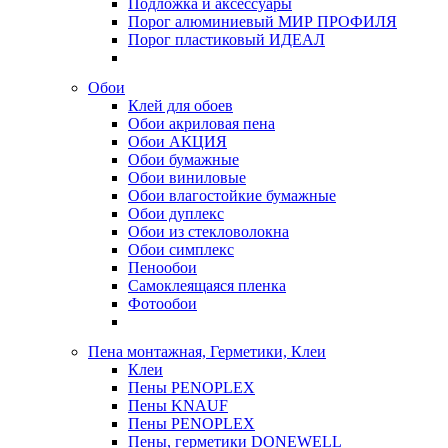
Подложка и аксессуары
Порог алюминиевый МИР ПРОФИЛЯ
Порог пластиковый ИДЕАЛ
Обои
Клей для обоев
Обои акриловая пена
Обои АКЦИЯ
Обои бумажные
Обои виниловые
Обои влагостойкие бумажные
Обои дуплекс
Обои из стекловолокна
Обои симплекс
Пенообои
Самоклеящаяся пленка
Фотообои
Пена монтажная, Герметики, Клеи
Клеи
Пены PENOPLEX
Пены KNAUF
Пены PENOPLEX
Пены, герметики DONEWELL