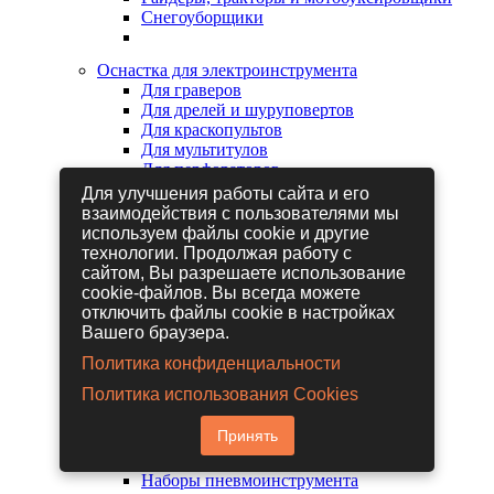
Снегоуборщики
Оснастка для электроинструмента
Для граверов
Для дрелей и шуруповертов
Для краскопультов
Для мультитулов
Для перфораторов
Для сабельных пил
Для улучшения работы сайта и его
Для строительных фенов
взаимодействия с пользователями мы
Для фрезеров
используем файлы cookie и другие
Для шлифовальных машин
технологии. Продолжая работу с
Для электрических лобзиков
сайтом, Вы разрешаете использование
Для электрических ножниц
cookie-файлов. Вы всегда можете
Для электрических пил
отключить файлы cookie в настройках
Для электрических рубанков
Вашего браузера.
Политика конфиденциальности
Пневмоинструмент
Политика использования Cookies
Гайковерты пневматические
Дрели пневматические
Принять
Другие пневмоинструменты
Заклепочники пневматические
Наборы пневмоинструмента