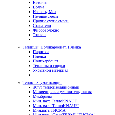
Ветонит
Волма
Известь, Мел
Печные смеси
Прочие сухие смеси
Старатели
Фиброволокно
Эталон
Теплицы. Поликарбонат. Пленка
Парники
Пленка
Поликарбонат
Теплицы и грядки
Укрывной материал
Тепло - Звукоизоляция
Жгут теплоизоляционный
Межвенцовый утеплитель, пакля
Мембраны
Мин. вата ТеплоKNAUF
Мин. вата"ТеплоKNAUF"
Мин.вата ТИСМА
Мин.вата "GreenTERM" "ТИСМА"