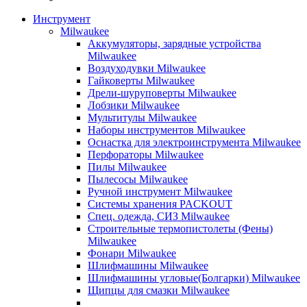
Инструмент
Milwaukee
Аккумуляторы, зарядные устройства
Milwaukee
Воздуходувки Milwaukee
Гайковерты Milwaukee
Дрели-шуруповерты Milwaukee
Лобзики Milwaukee
Мультитулы Milwaukee
Наборы инструментов Milwaukee
Оснастка для электроинструмента Milwaukee
Перфораторы Milwaukee
Пилы Milwaukee
Пылесосы Milwaukee
Ручной инструмент Milwaukee
Системы хранения PACKOUT
Спец. одежда, СИЗ Milwaukee
Строительные термопистолеты (Фены)
Milwaukee
Фонари Milwaukee
Шлифмашины Milwaukee
Шлифмашины угловые(Болгарки) Milwaukee
Щипцы для смазки Milwaukee