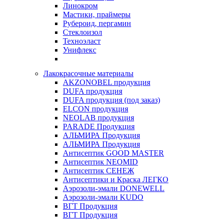
Линокром
Мастики, праймеры
Рубероид, пергамин
Стеклоизол
Техноэласт
Унифлекс
Лакокрасочные материалы
AKZONOBEL продукция
DUFA продукция
DUFA продукция (под заказ)
ELCON продукция
NEOLAB продукция
PARADE Продукция
АЛЬМИРА Продукция
АЛЬМИРА Продукция
Антисептик GOOD MASTER
Антисептик NEOMID
Антисептик СЕНЕЖ
Антисептики и Краска ЛЕГКО
Аэрозоли-эмали DONEWELL
Аэрозоли-эмали KUDO
ВГТ Продукция
ВГТ Продукция