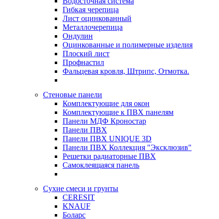
Водосточная система
Гибкая черепица
Лист оцинкованный
Металлочерепица
Ондулин
Оцинкованные и полимерные изделия
Плоский лист
Профнастил
Фальцевая кровля, Штрипс, Отмотка.
Стеновые панели
Комплектующие для окон
Комплектующие к ПВХ панелям
Панели МДФ Кроностар
Панели ПВХ
Панели ПВХ UNIQUE 3D
Панели ПВХ Коллекция "Эксклюзив"
Решетки радиаторные ПВХ
Самоклеящаяся панель
Сухие смеси и грунты
CERESIT
KNAUF
Боларс