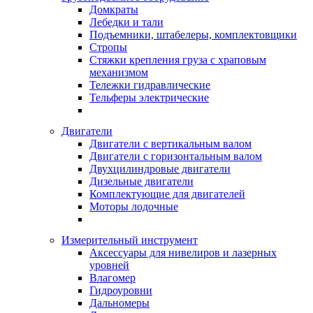
Домкраты
Лебедки и тали
Подъемники, штабелеры, комплектовщики
Стропы
Стяжки крепления груза с храповым
механизмом
Тележки гидравлические
Тельферы электрические
Двигатели
Двигатели с вертикальным валом
Двигатели с горизонтальным валом
Двухцилиндровые двигатели
Дизельные двигатели
Комплектующие для двигателей
Моторы лодочные
Измерительный инструмент
Аксессуары для нивелиров и лазерных
уровней
Влагомер
Гидроуровни
Дальномеры