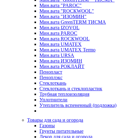
Мин.вата "PAROC"
Мин.вата "ROCКWOOL"
Мин.вата "ИЗОМИН"
Мин.вата GreenTERM ТИСМА
Мин.вата IZOVOL
Мин.вата PAROC
Мин.вата ROCКWOOL
Мин.вата UMATEX
Мин.вата UMATEX Termo
Мин.вата URSA
Мин.вата ИЗОМИН
Мин.вата РОКЛАЙТ
Пенопласт
Пеноплэкс
Стеклоткань
Стеклоткань и стеклопластик
Трубная теплоизоляция
Уплотнители
Утеплитель вспененный (подложка)
Товары для сада и огорода
Газоны
Грунты питательные
Декор для сада и огорода