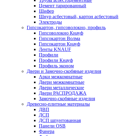
Трубы асбестоцементные
Цемент тарированный
Шифер
Шнур асбестовый, картон асбестовый
Электроды
Гипсокартон, гипсоволокно, профиль
Гипсоволокно Кнауф
Гипсокартон Волма
Гипсокартон Кнауф
Ленты KNAUF
Профили
Профили Кнауф
Профиль эконом
Двери и Замочно-скобяные изделия
Арки межкомнатные
Двери межкомнатные
Двери металлические
Двери РАСПРОДАЖА
Замочно-скобяные изделия
Древесно-плитные материалы
ДВП
ДСП
ДСП шпунтованная
Панели OSB
Фанера