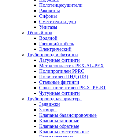
Полотенцесушители
Раковины
Сифоны
Смесители и душ
Унитазы
Тёплый пол
Водяной
Греющий кабель
Электрический
Трубопровод и фитинги
Латунные фитинги
Металлопластик PEX-AL-PEX
Полипропилен PPRC
Полиэтилен ПНД (ПЭ)
Стальные фитинги
Сшит. полиэтилен PE-X, PE-RT
Чугунные фитинги
Трубопроводная арматура
Задвижки
Затворы
Клапаны балансировочные
Клапаны запорные
Клапаны обратные
Клапаны смесительные