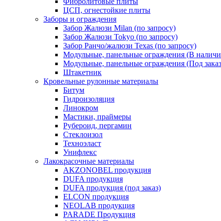
Фибролитовые плиты
ЦСП, огнестойкие плиты
Заборы и ограждения
Забор Жалюзи Milan (по запросу)
Забор Жалюзи Tokyo (по запросу)
Забор Ранчо/жалюзи Texas (по запросу)
Модульные, панельные ограждения (В наличи
Модульные, панельные ограждения (Под заказ
Штакетник
Кровельные рулонные материалы
Битум
Гидроизоляция
Линокром
Мастики, праймеры
Рубероид, пергамин
Стеклоизол
Техноэласт
Унифлекс
Лакокрасочные материалы
AKZONOBEL продукция
DUFA продукция
DUFA продукция (под заказ)
ELCON продукция
NEOLAB продукция
PARADE Продукция