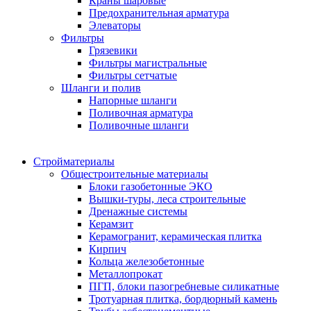
Краны шаровые
Предохранительная арматура
Элеваторы
Фильтры
Грязевики
Фильтры магистральные
Фильтры сетчатые
Шланги и полив
Напорные шланги
Поливочная арматура
Поливочные шланги
Стройматериалы
Oбщестроительные материалы
Блоки газобетонные ЭКО
Вышки-туры, леса строительные
Дренажные системы
Керамзит
Керамогранит, керамическая плитка
Кирпич
Кольца железобетонные
Металлопрокат
ПГП, блоки пазогребневые силикатные
Тротуарная плитка, бордюрный камень