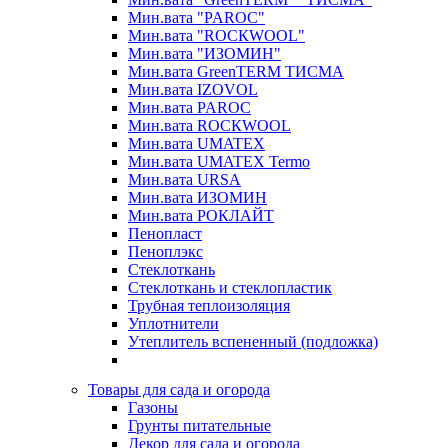
Мин.вата "PAROC"
Мин.вата "ROCКWOOL"
Мин.вата "ИЗОМИН"
Мин.вата GreenTERM ТИСМА
Мин.вата IZOVOL
Мин.вата PAROC
Мин.вата ROCКWOOL
Мин.вата UMATEX
Мин.вата UMATEX Termo
Мин.вата URSA
Мин.вата ИЗОМИН
Мин.вата РОКЛАЙТ
Пенопласт
Пеноплэкс
Стеклоткань
Стеклоткань и стеклопластик
Трубная теплоизоляция
Уплотнители
Утеплитель вспененный (подложка)
Товары для сада и огорода
Газоны
Грунты питательные
Декор для сада и огорода