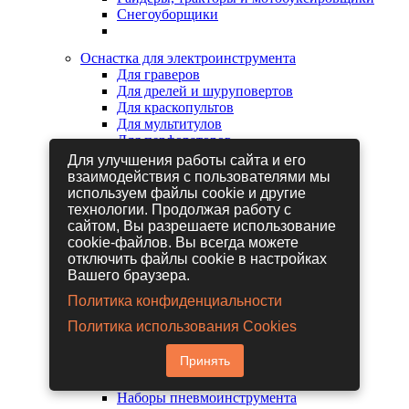
Снегоуборщики
Оснастка для электроинструмента
Для граверов
Для дрелей и шуруповертов
Для краскопультов
Для мультитулов
Для перфораторов
Для сабельных пил
Для улучшения работы сайта и его
Для строительных фенов
взаимодействия с пользователями мы
Для фрезеров
используем файлы cookie и другие
Для шлифовальных машин
технологии. Продолжая работу с
Для электрических лобзиков
сайтом, Вы разрешаете использование
Для электрических ножниц
cookie-файлов. Вы всегда можете
Для электрических пил
отключить файлы cookie в настройках
Для электрических рубанков
Вашего браузера.
Политика конфиденциальности
Пневмоинструмент
Политика использования Cookies
Гайковерты пневматические
Дрели пневматические
Принять
Другие пневмоинструменты
Заклепочники пневматические
Наборы пневмоинструмента