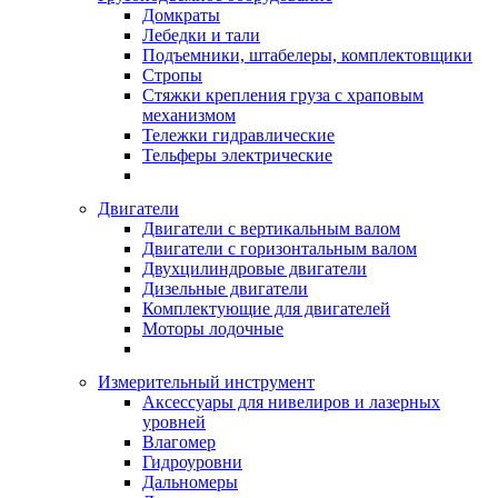
Домкраты
Лебедки и тали
Подъемники, штабелеры, комплектовщики
Стропы
Стяжки крепления груза с храповым
механизмом
Тележки гидравлические
Тельферы электрические
Двигатели
Двигатели с вертикальным валом
Двигатели с горизонтальным валом
Двухцилиндровые двигатели
Дизельные двигатели
Комплектующие для двигателей
Моторы лодочные
Измерительный инструмент
Аксессуары для нивелиров и лазерных
уровней
Влагомер
Гидроуровни
Дальномеры