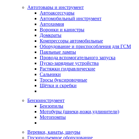
Автотовары и инструмент
Автоаксессуары
Автомобильный инструмент
Автохимия
Воронки и канистры
Домкраты
Компрессоры автомобильные
Оборудование и приспособления для ГСМ
Паяльные лампы
Провода вспомогательного запуска
Пуско-зарядные устройства
Растяжки гидравлические
Сальники
Тросы буксировочные
Щётки и скребки
Бензоинструмент
Бензопилы
Мотобуры (шнеки,ножи,удлинители)
Мотопомпы
Веревки, канаты, шнуры
Грузоподъемное оборудование