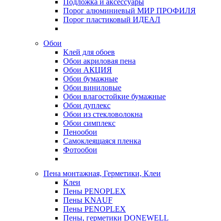
Подложка и аксессуары
Порог алюминиевый МИР ПРОФИЛЯ
Порог пластиковый ИДЕАЛ
Обои
Клей для обоев
Обои акриловая пена
Обои АКЦИЯ
Обои бумажные
Обои виниловые
Обои влагостойкие бумажные
Обои дуплекс
Обои из стекловолокна
Обои симплекс
Пенообои
Самоклеящаяся пленка
Фотообои
Пена монтажная, Герметики, Клеи
Клеи
Пены PENOPLEX
Пены KNAUF
Пены PENOPLEX
Пены, герметики DONEWELL