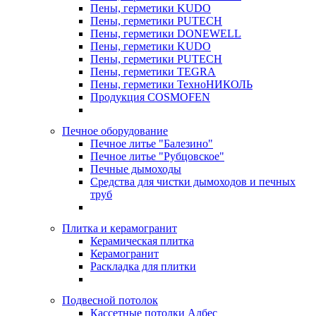
Пены, герметики KUDO
Пены, герметики PUTECH
Пены, герметики DONEWELL
Пены, герметики KUDO
Пены, герметики PUTECH
Пены, герметики TEGRA
Пены, герметики ТехноНИКОЛЬ
Продукция COSMOFEN
Печное оборудование
Печное литье "Балезино"
Печное литье "Рубцовское"
Печные дымоходы
Средства для чистки дымоходов и печных
труб
Плитка и керамогранит
Керамическая плитка
Керамогранит
Раскладка для плитки
Подвесной потолок
Кассетные потолки Албес