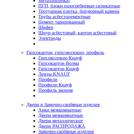
Металлопрокат
ПГП, блоки пазогребневые силикатные
Тротуарная плитка, бордюрный камень
Трубы асбестоцементные
Цемент тарированный
Шифер
Шнур асбестовый, картон асбестовый
Электроды
Гипсокартон, гипсоволокно, профиль
Гипсоволокно Кнауф
Гипсокартон Волма
Гипсокартон Кнауф
Ленты KNAUF
Профили
Профили Кнауф
Профиль эконом
Двери и Замочно-скобяные изделия
Арки межкомнатные
Двери межкомнатные
Двери металлические
Двери РАСПРОДАЖА
Замочно-скобяные изделия