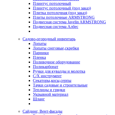
Плинтус потолочный
Плинтус потолочный (под заказ)
Плитка потолочная (под заказ)
Плиты потолочные ARMSTRONG
Подвесная система Javelin ARMSTRONG
Подвесная система Албес
Садово-огородный инвентарь
Лопаты
Лопаты снеговые,скребки
Парники
Пленка
Поливочное оборудование
Поликарбонат
Ручки для кувалды и молотка
С/Х инструмент
Секаторы,косы,серпы
Тачки садовые и строительные
Теплицы и грядки
Укрывной материал
Шланг
Сайдинг, Вент-фасады