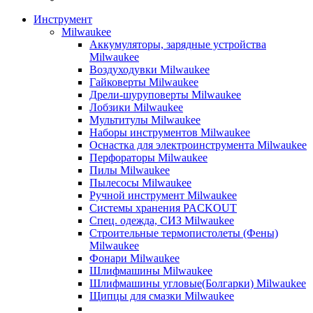
Инструмент
Milwaukee
Аккумуляторы, зарядные устройства
Milwaukee
Воздуходувки Milwaukee
Гайковерты Milwaukee
Дрели-шуруповерты Milwaukee
Лобзики Milwaukee
Мультитулы Milwaukee
Наборы инструментов Milwaukee
Оснастка для электроинструмента Milwaukee
Перфораторы Milwaukee
Пилы Milwaukee
Пылесосы Milwaukee
Ручной инструмент Milwaukee
Системы хранения PACKOUT
Спец. одежда, СИЗ Milwaukee
Строительные термопистолеты (Фены)
Milwaukee
Фонари Milwaukee
Шлифмашины Milwaukee
Шлифмашины угловые(Болгарки) Milwaukee
Щипцы для смазки Milwaukee