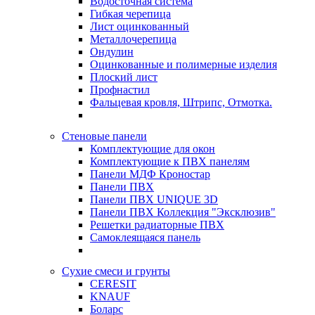
Водосточная система
Гибкая черепица
Лист оцинкованный
Металлочерепица
Ондулин
Оцинкованные и полимерные изделия
Плоский лист
Профнастил
Фальцевая кровля, Штрипс, Отмотка.
Стеновые панели
Комплектующие для окон
Комплектующие к ПВХ панелям
Панели МДФ Кроностар
Панели ПВХ
Панели ПВХ UNIQUE 3D
Панели ПВХ Коллекция "Эксклюзив"
Решетки радиаторные ПВХ
Самоклеящаяся панель
Сухие смеси и грунты
CERESIT
KNAUF
Боларс