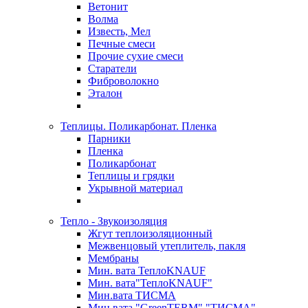
Ветонит
Волма
Известь, Мел
Печные смеси
Прочие сухие смеси
Старатели
Фиброволокно
Эталон
Теплицы. Поликарбонат. Пленка
Парники
Пленка
Поликарбонат
Теплицы и грядки
Укрывной материал
Тепло - Звукоизоляция
Жгут теплоизоляционный
Межвенцовый утеплитель, пакля
Мембраны
Мин. вата ТеплоKNAUF
Мин. вата"ТеплоKNAUF"
Мин.вата ТИСМА
Мин.вата "GreenTERM" "ТИСМА"