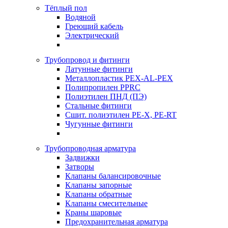
Тёплый пол
Водяной
Греющий кабель
Электрический
Трубопровод и фитинги
Латунные фитинги
Металлопластик PEX-AL-PEX
Полипропилен PPRC
Полиэтилен ПНД (ПЭ)
Стальные фитинги
Сшит. полиэтилен PE-X, PE-RT
Чугунные фитинги
Трубопроводная арматура
Задвижки
Затворы
Клапаны балансировочные
Клапаны запорные
Клапаны обратные
Клапаны смесительные
Краны шаровые
Предохранительная арматура