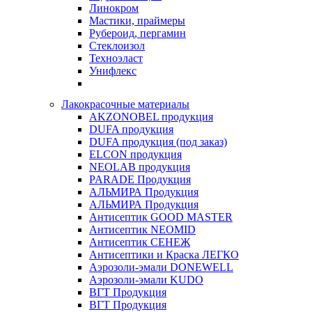
Линокром
Мастики, праймеры
Рубероид, пергамин
Стеклоизол
Техноэласт
Унифлекс
Лакокрасочные материалы
AKZONOBEL продукция
DUFA продукция
DUFA продукция (под заказ)
ELCON продукция
NEOLAB продукция
PARADE Продукция
АЛЬМИРА Продукция
АЛЬМИРА Продукция
Антисептик GOOD MASTER
Антисептик NEOMID
Антисептик СЕНЕЖ
Антисептики и Краска ЛЕГКО
Аэрозоли-эмали DONEWELL
Аэрозоли-эмали KUDO
ВГТ Продукция
ВГТ Продукция