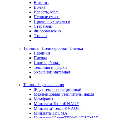
Ветонит
Волма
Известь, Мел
Печные смеси
Прочие сухие смеси
Старатели
Фиброволокно
Эталон
Теплицы. Поликарбонат. Пленка
Парники
Пленка
Поликарбонат
Теплицы и грядки
Укрывной материал
Тепло - Звукоизоляция
Жгут теплоизоляционный
Межвенцовый утеплитель, пакля
Мембраны
Мин. вата ТеплоKNAUF
Мин. вата"ТеплоKNAUF"
Мин.вата ТИСМА
Мин.вата "GreenTERM" "ТИСМА"