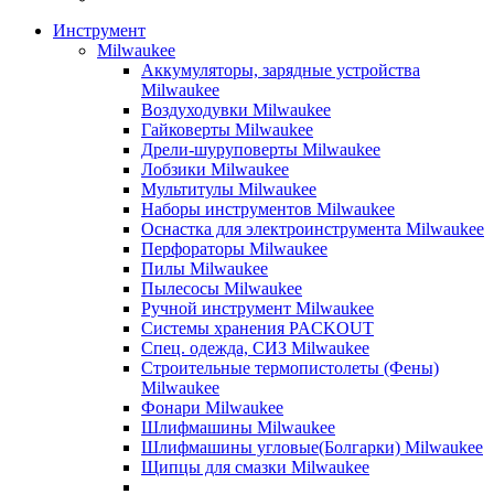
Инструмент
Milwaukee
Аккумуляторы, зарядные устройства
Milwaukee
Воздуходувки Milwaukee
Гайковерты Milwaukee
Дрели-шуруповерты Milwaukee
Лобзики Milwaukee
Мультитулы Milwaukee
Наборы инструментов Milwaukee
Оснастка для электроинструмента Milwaukee
Перфораторы Milwaukee
Пилы Milwaukee
Пылесосы Milwaukee
Ручной инструмент Milwaukee
Системы хранения PACKOUT
Спец. одежда, СИЗ Milwaukee
Строительные термопистолеты (Фены)
Milwaukee
Фонари Milwaukee
Шлифмашины Milwaukee
Шлифмашины угловые(Болгарки) Milwaukee
Щипцы для смазки Milwaukee