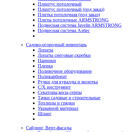
Плинтус потолочный
Плинтус потолочный (под заказ)
Плитка потолочная (под заказ)
Плиты потолочные ARMSTRONG
Подвесная система Javelin ARMSTRONG
Подвесная система Албес
Садово-огородный инвентарь
Лопаты
Лопаты снеговые,скребки
Парники
Пленка
Поливочное оборудование
Поликарбонат
Ручки для кувалды и молотка
С/Х инструмент
Секаторы,косы,серпы
Тачки садовые и строительные
Теплицы и грядки
Укрывной материал
Шланг
Сайдинг, Вент-фасады