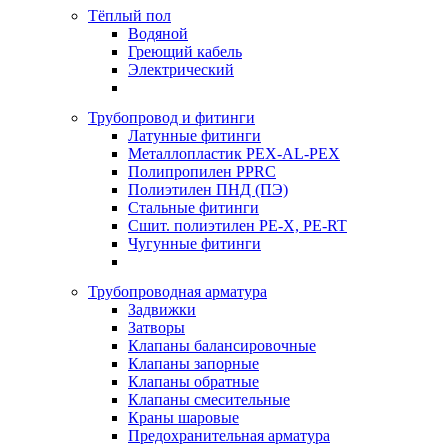
Тёплый пол
Водяной
Греющий кабель
Электрический
Трубопровод и фитинги
Латунные фитинги
Металлопластик PEX-AL-PEX
Полипропилен PPRC
Полиэтилен ПНД (ПЭ)
Стальные фитинги
Сшит. полиэтилен PE-X, PE-RT
Чугунные фитинги
Трубопроводная арматура
Задвижки
Затворы
Клапаны балансировочные
Клапаны запорные
Клапаны обратные
Клапаны смесительные
Краны шаровые
Предохранительная арматура