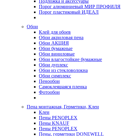
Подложка и аксессуары
Порог алюминиевый МИР ПРОФИЛЯ
Порог пластиковый ИДЕАЛ
Обои
Клей для обоев
Обои акриловая пена
Обои АКЦИЯ
Обои бумажные
Обои виниловые
Обои влагостойкие бумажные
Обои дуплекс
Обои из стекловолокна
Обои симплекс
Пенообои
Самоклеящаяся пленка
Фотообои
Пена монтажная, Герметики, Клеи
Клеи
Пены PENOPLEX
Пены KNAUF
Пены PENOPLEX
Пены, герметики DONEWELL