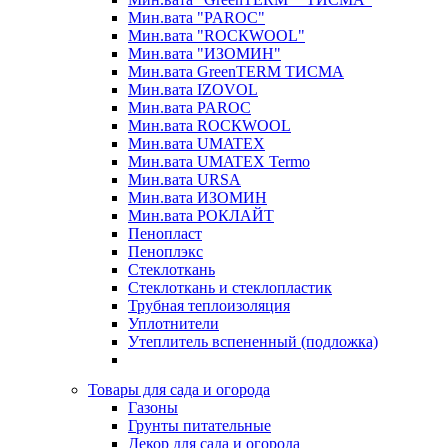
Мин.вата "PAROC"
Мин.вата "ROCКWOOL"
Мин.вата "ИЗОМИН"
Мин.вата GreenTERM ТИСМА
Мин.вата IZOVOL
Мин.вата PAROC
Мин.вата ROCКWOOL
Мин.вата UMATEX
Мин.вата UMATEX Termo
Мин.вата URSA
Мин.вата ИЗОМИН
Мин.вата РОКЛАЙТ
Пенопласт
Пеноплэкс
Стеклоткань
Стеклоткань и стеклопластик
Трубная теплоизоляция
Уплотнители
Утеплитель вспененный (подложка)
Товары для сада и огорода
Газоны
Грунты питательные
Декор для сада и огорода