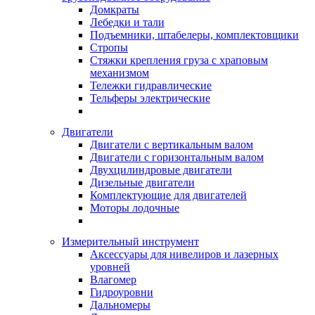
Домкраты
Лебедки и тали
Подъемники, штабелеры, комплектовщики
Стропы
Стяжки крепления груза с храповым
механизмом
Тележки гидравлические
Тельферы электрические
Двигатели
Двигатели с вертикальным валом
Двигатели с горизонтальным валом
Двухцилиндровые двигатели
Дизельные двигатели
Комплектующие для двигателей
Моторы лодочные
Измерительный инструмент
Аксессуары для нивелиров и лазерных
уровней
Влагомер
Гидроуровни
Дальномеры