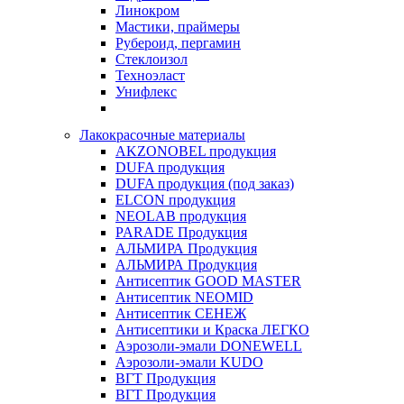
Линокром
Мастики, праймеры
Рубероид, пергамин
Стеклоизол
Техноэласт
Унифлекс
Лакокрасочные материалы
AKZONOBEL продукция
DUFA продукция
DUFA продукция (под заказ)
ELCON продукция
NEOLAB продукция
PARADE Продукция
АЛЬМИРА Продукция
АЛЬМИРА Продукция
Антисептик GOOD MASTER
Антисептик NEOMID
Антисептик СЕНЕЖ
Антисептики и Краска ЛЕГКО
Аэрозоли-эмали DONEWELL
Аэрозоли-эмали KUDO
ВГТ Продукция
ВГТ Продукция