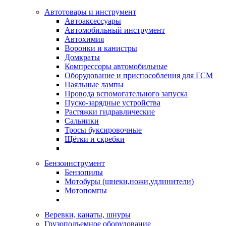
Автотовары и инструмент
Автоаксессуары
Автомобильный инструмент
Автохимия
Воронки и канистры
Домкраты
Компрессоры автомобильные
Оборудование и приспособления для ГСМ
Паяльные лампы
Провода вспомогательного запуска
Пуско-зарядные устройства
Растяжки гидравлические
Сальники
Тросы буксировочные
Щётки и скребки
Бензоинструмент
Бензопилы
Мотобуры (шнеки,ножи,удлинители)
Мотопомпы
Веревки, канаты, шнуры
Грузоподъемное оборудование