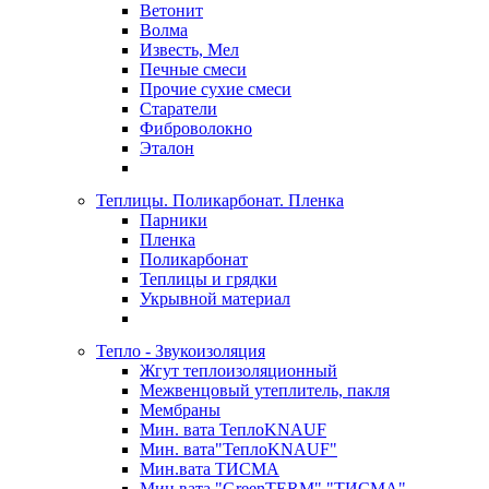
Ветонит
Волма
Известь, Мел
Печные смеси
Прочие сухие смеси
Старатели
Фиброволокно
Эталон
Теплицы. Поликарбонат. Пленка
Парники
Пленка
Поликарбонат
Теплицы и грядки
Укрывной материал
Тепло - Звукоизоляция
Жгут теплоизоляционный
Межвенцовый утеплитель, пакля
Мембраны
Мин. вата ТеплоKNAUF
Мин. вата"ТеплоKNAUF"
Мин.вата ТИСМА
Мин.вата "GreenTERM" "ТИСМА"