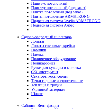
Плинтус потолочный
Плинтус потолочный (под заказ)
Плитка потолочная (под заказ)
Плиты потолочные ARMSTRONG
Подвесная система Javelin ARMSTRONG
Подвесная система Албес
Садово-огородный инвентарь
Лопаты
Лопаты снеговые,скребки
Парники
Пленка
Поливочное оборудование
Поликарбонат
Ручки для кувалды и молотка
С/Х инструмент
Секаторы,косы,серпы
Тачки садовые и строительные
Теплицы и грядки
Укрывной материал
Шланг
Сайдинг, Вент-фасады