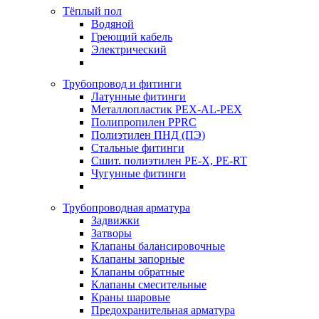
Тёплый пол
Водяной
Греющий кабель
Электрический
Трубопровод и фитинги
Латунные фитинги
Металлопластик PEX-AL-PEX
Полипропилен PPRC
Полиэтилен ПНД (ПЭ)
Стальные фитинги
Сшит. полиэтилен PE-X, PE-RT
Чугунные фитинги
Трубопроводная арматура
Задвижки
Затворы
Клапаны балансировочные
Клапаны запорные
Клапаны обратные
Клапаны смесительные
Краны шаровые
Предохранительная арматура