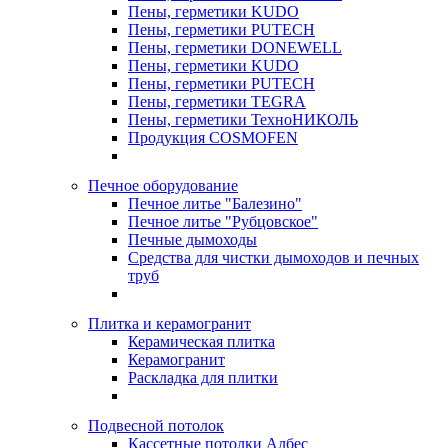
Пены, герметики KUDO
Пены, герметики PUTECH
Пены, герметики DONEWELL
Пены, герметики KUDO
Пены, герметики PUTECH
Пены, герметики TEGRA
Пены, герметики ТехноНИКОЛЬ
Продукция COSMOFEN
Печное оборудование
Печное литье "Балезино"
Печное литье "Рубцовское"
Печные дымоходы
Средства для чистки дымоходов и печных
труб
Плитка и керамогранит
Керамическая плитка
Керамогранит
Раскладка для плитки
Подвесной потолок
Кассетные потолки Албес