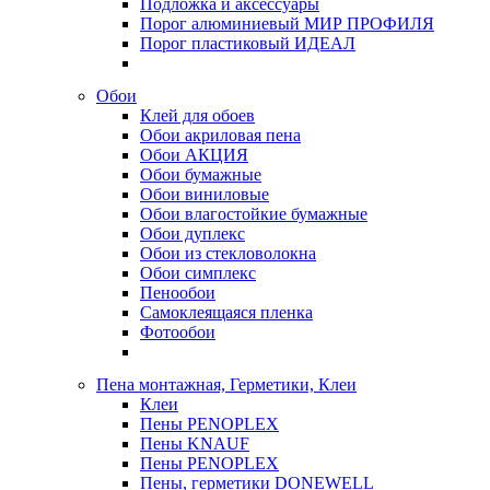
Подложка и аксессуары
Порог алюминиевый МИР ПРОФИЛЯ
Порог пластиковый ИДЕАЛ
Обои
Клей для обоев
Обои акриловая пена
Обои АКЦИЯ
Обои бумажные
Обои виниловые
Обои влагостойкие бумажные
Обои дуплекс
Обои из стекловолокна
Обои симплекс
Пенообои
Самоклеящаяся пленка
Фотообои
Пена монтажная, Герметики, Клеи
Клеи
Пены PENOPLEX
Пены KNAUF
Пены PENOPLEX
Пены, герметики DONEWELL