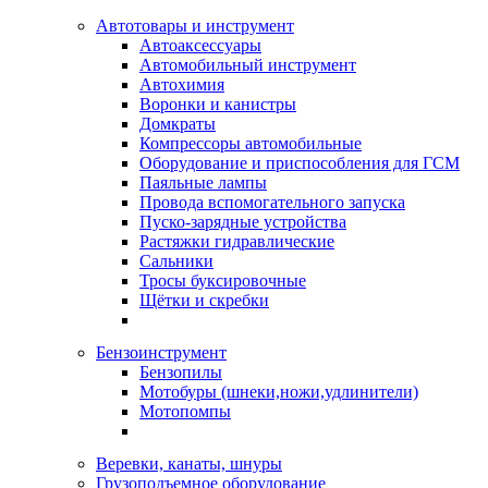
Автотовары и инструмент
Автоаксессуары
Автомобильный инструмент
Автохимия
Воронки и канистры
Домкраты
Компрессоры автомобильные
Оборудование и приспособления для ГСМ
Паяльные лампы
Провода вспомогательного запуска
Пуско-зарядные устройства
Растяжки гидравлические
Сальники
Тросы буксировочные
Щётки и скребки
Бензоинструмент
Бензопилы
Мотобуры (шнеки,ножи,удлинители)
Мотопомпы
Веревки, канаты, шнуры
Грузоподъемное оборудование