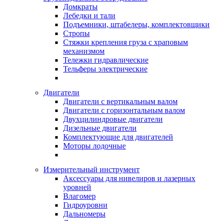
Домкраты
Лебедки и тали
Подъемники, штабелеры, комплектовщики
Стропы
Стяжки крепления груза с храповым
механизмом
Тележки гидравлические
Тельферы электрические
Двигатели
Двигатели с вертикальным валом
Двигатели с горизонтальным валом
Двухцилиндровые двигатели
Дизельные двигатели
Комплектующие для двигателей
Моторы лодочные
Измерительный инструмент
Аксессуары для нивелиров и лазерных
уровней
Влагомер
Гидроуровни
Дальномеры