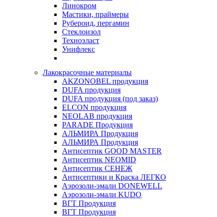
Линокром
Мастики, праймеры
Рубероид, пергамин
Стеклоизол
Техноэласт
Унифлекс
Лакокрасочные материалы
AKZONOBEL продукция
DUFA продукция
DUFA продукция (под заказ)
ELCON продукция
NEOLAB продукция
PARADE Продукция
АЛЬМИРА Продукция
АЛЬМИРА Продукция
Антисептик GOOD MASTER
Антисептик NEOMID
Антисептик СЕНЕЖ
Антисептики и Краска ЛЕГКО
Аэрозоли-эмали DONEWELL
Аэрозоли-эмали KUDO
ВГТ Продукция
ВГТ Продукция