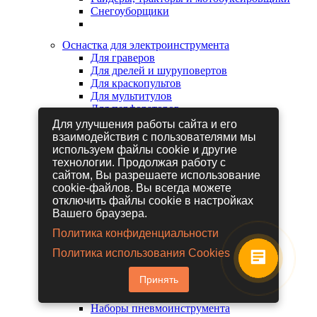
Снегоуборщики
Оснастка для электроинструмента
Для граверов
Для дрелей и шуруповертов
Для краскопультов
Для мультитулов
Для перфораторов
Для сабельных пил
Для улучшения работы сайта и его
Для строительных фенов
взаимодействия с пользователями мы
Для фрезеров
используем файлы cookie и другие
Для шлифовальных машин
технологии. Продолжая работу с
Для электрических лобзиков
сайтом, Вы разрешаете использование
Для электрических ножниц
cookie-файлов. Вы всегда можете
Для электрических пил
отключить файлы cookie в настройках
Для электрических рубанков
Вашего браузера.
Политика конфиденциальности
Пневмоинструмент
Политика использования Cookies
Гайковерты пневматические
Дрели пневматические
Принять
Другие пневмоинструменты
Заклепочники пневматические
Наборы пневмоинструмента