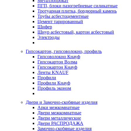
Металлопрокат
ПГП, блоки пазогребневые силикатные
Тротуарная плитка, бордюрный камень
Трубы асбестоцементные
Цемент тарированный
Шифер
Шнур асбестовый, картон асбестовый
Электроды
Гипсокартон, гипсоволокно, профиль
Гипсоволокно Кнауф
Гипсокартон Волма
Гипсокартон Кнауф
Ленты KNAUF
Профили
Профили Кнауф
Профиль эконом
Двери и Замочно-скобяные изделия
Арки межкомнатные
Двери межкомнатные
Двери металлические
Двери РАСПРОДАЖА
Замочно-скобяные изделия