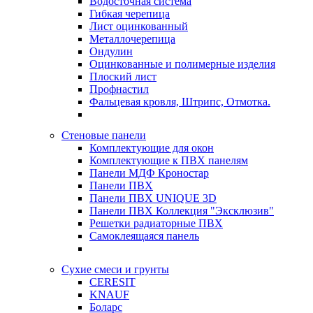
Водосточная система
Гибкая черепица
Лист оцинкованный
Металлочерепица
Ондулин
Оцинкованные и полимерные изделия
Плоский лист
Профнастил
Фальцевая кровля, Штрипс, Отмотка.
Стеновые панели
Комплектующие для окон
Комплектующие к ПВХ панелям
Панели МДФ Кроностар
Панели ПВХ
Панели ПВХ UNIQUE 3D
Панели ПВХ Коллекция "Эксклюзив"
Решетки радиаторные ПВХ
Самоклеящаяся панель
Сухие смеси и грунты
CERESIT
KNAUF
Боларс