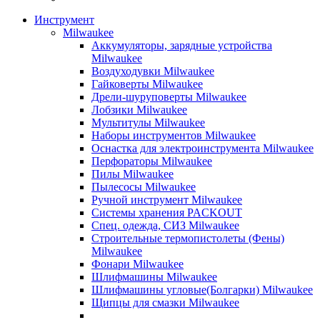
Инструмент
Milwaukee
Аккумуляторы, зарядные устройства
Milwaukee
Воздуходувки Milwaukee
Гайковерты Milwaukee
Дрели-шуруповерты Milwaukee
Лобзики Milwaukee
Мультитулы Milwaukee
Наборы инструментов Milwaukee
Оснастка для электроинструмента Milwaukee
Перфораторы Milwaukee
Пилы Milwaukee
Пылесосы Milwaukee
Ручной инструмент Milwaukee
Системы хранения PACKOUT
Спец. одежда, СИЗ Milwaukee
Строительные термопистолеты (Фены)
Milwaukee
Фонари Milwaukee
Шлифмашины Milwaukee
Шлифмашины угловые(Болгарки) Milwaukee
Щипцы для смазки Milwaukee