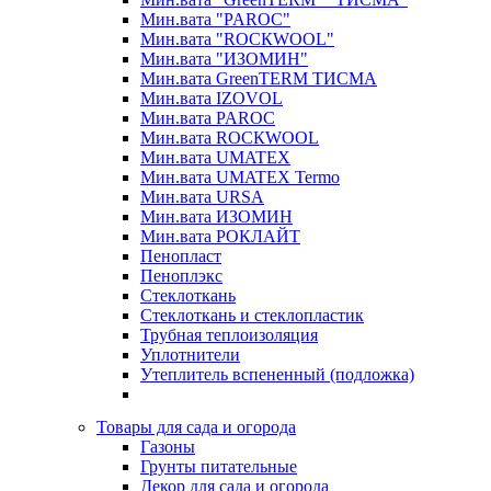
Мин.вата "PAROC"
Мин.вата "ROCКWOOL"
Мин.вата "ИЗОМИН"
Мин.вата GreenTERM ТИСМА
Мин.вата IZOVOL
Мин.вата PAROC
Мин.вата ROCКWOOL
Мин.вата UMATEX
Мин.вата UMATEX Termo
Мин.вата URSA
Мин.вата ИЗОМИН
Мин.вата РОКЛАЙТ
Пенопласт
Пеноплэкс
Стеклоткань
Стеклоткань и стеклопластик
Трубная теплоизоляция
Уплотнители
Утеплитель вспененный (подложка)
Товары для сада и огорода
Газоны
Грунты питательные
Декор для сада и огорода