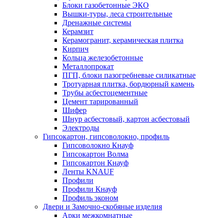
Блоки газобетонные ЭКО
Вышки-туры, леса строительные
Дренажные системы
Керамзит
Керамогранит, керамическая плитка
Кирпич
Кольца железобетонные
Металлопрокат
ПГП, блоки пазогребневые силикатные
Тротуарная плитка, бордюрный камень
Трубы асбестоцементные
Цемент тарированный
Шифер
Шнур асбестовый, картон асбестовый
Электроды
Гипсокартон, гипсоволокно, профиль
Гипсоволокно Кнауф
Гипсокартон Волма
Гипсокартон Кнауф
Ленты KNAUF
Профили
Профили Кнауф
Профиль эконом
Двери и Замочно-скобяные изделия
Арки межкомнатные