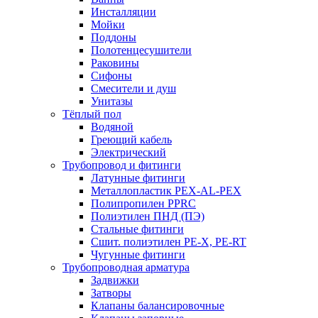
Инсталляции
Мойки
Поддоны
Полотенцесушители
Раковины
Сифоны
Смесители и душ
Унитазы
Тёплый пол
Водяной
Греющий кабель
Электрический
Трубопровод и фитинги
Латунные фитинги
Металлопластик PEX-AL-PEX
Полипропилен PPRC
Полиэтилен ПНД (ПЭ)
Стальные фитинги
Сшит. полиэтилен PE-X, PE-RT
Чугунные фитинги
Трубопроводная арматура
Задвижки
Затворы
Клапаны балансировочные