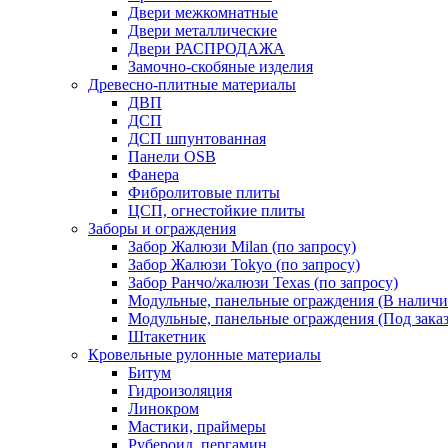
Двери межкомнатные
Двери металлические
Двери РАСПРОДАЖА
Замочно-скобяные изделия
Древесно-плитные материалы
ДВП
ДСП
ДСП шпунтованная
Панели OSB
Фанера
Фибролитовые плиты
ЦСП, огнестойкие плиты
Заборы и ограждения
Забор Жалюзи Milan (по запросу)
Забор Жалюзи Tokyo (по запросу)
Забор Ранчо/жалюзи Texas (по запросу)
Модульные, панельные ограждения (В наличи
Модульные, панельные ограждения (Под заказ
Штакетник
Кровельные рулонные материалы
Битум
Гидроизоляция
Линокром
Мастики, праймеры
Рубероид, пергамин