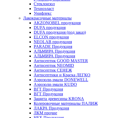
Стеклоизол
Техноэласт
Унифлекс
Лакокрасочные материалы
AKZONOBEL продукция
DUFA продукция
DUFA продукция (под заказ)
ELCON продукция
NEOLAB продукция
PARADE Продукция
АЛЬМИРА Продукция
АЛЬМИРА Продукция
Антисептик GOOD MASTER
Антисептик NEOMID
Антисептик СЕНЕЖ
Антисептики и Краска ЛЕГКО
Аэрозоли-эмали DONEWELL
Аэрозоли-эмали KUDO
ВГТ Продукция
ВГТ Продукция
Защита древесины KRONA
Колеровочные материалы ПАЛИЖ
ЛАКРА Продукция
ЛКМ прочие
НБХ Продукция