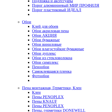
Подложка и аксессуары
Порог алюминиевый МИР ПРОФИЛЯ
Порог пластиковый ИДЕАЛ
Обои
Клей для обоев
Обои акриловая пена
Обои АКЦИЯ
Обои бумажные
Обои виниловые
Обои влагостойкие бумажные
Обои дуплекс
Обои из стекловолокна
Обои симплекс
Пенообои
Самоклеящаяся пленка
Фотообои
Пена монтажная, Герметики, Клеи
Клеи
Пены PENOPLEX
Пены KNAUF
Пены PENOPLEX
Пены, герметики DONEWELL