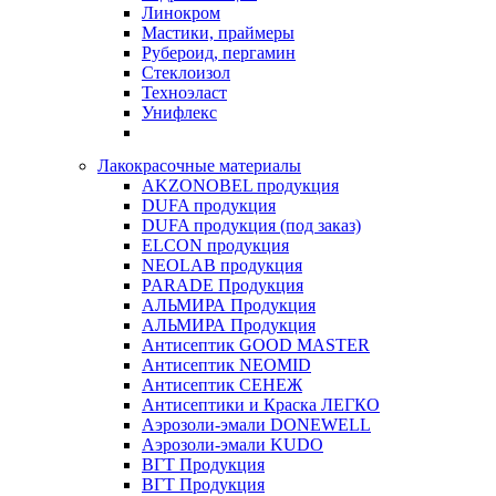
Линокром
Мастики, праймеры
Рубероид, пергамин
Стеклоизол
Техноэласт
Унифлекс
Лакокрасочные материалы
AKZONOBEL продукция
DUFA продукция
DUFA продукция (под заказ)
ELCON продукция
NEOLAB продукция
PARADE Продукция
АЛЬМИРА Продукция
АЛЬМИРА Продукция
Антисептик GOOD MASTER
Антисептик NEOMID
Антисептик СЕНЕЖ
Антисептики и Краска ЛЕГКО
Аэрозоли-эмали DONEWELL
Аэрозоли-эмали KUDO
ВГТ Продукция
ВГТ Продукция