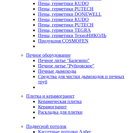
Пены, герметики KUDO
Пены, герметики PUTECH
Пены, герметики DONEWELL
Пены, герметики KUDO
Пены, герметики PUTECH
Пены, герметики TEGRA
Пены, герметики ТехноНИКОЛЬ
Продукция COSMOFEN
Печное оборудование
Печное литье "Балезино"
Печное литье "Рубцовское"
Печные дымоходы
Средства для чистки дымоходов и печных
труб
Плитка и керамогранит
Керамическая плитка
Керамогранит
Раскладка для плитки
Подвесной потолок
Кассетные потолки Албес