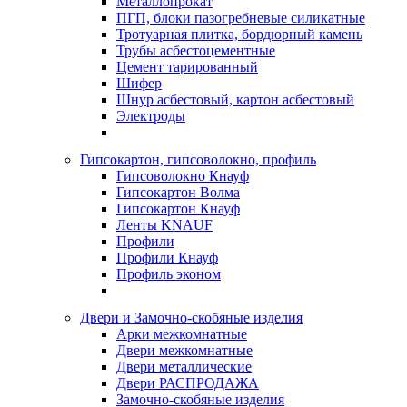
Металлопрокат
ПГП, блоки пазогребневые силикатные
Тротуарная плитка, бордюрный камень
Трубы асбестоцементные
Цемент тарированный
Шифер
Шнур асбестовый, картон асбестовый
Электроды
Гипсокартон, гипсоволокно, профиль
Гипсоволокно Кнауф
Гипсокартон Волма
Гипсокартон Кнауф
Ленты KNAUF
Профили
Профили Кнауф
Профиль эконом
Двери и Замочно-скобяные изделия
Арки межкомнатные
Двери межкомнатные
Двери металлические
Двери РАСПРОДАЖА
Замочно-скобяные изделия