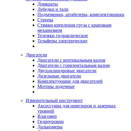
Домкраты
Лебедки и тали
Подъемники, штабелеры, комплектовщики
Стропы
Стяжки крепления груза с храповым
механизмом
Тележки гидравлические
Тельферы электрические
Двигатели
Двигатели с вертикальным валом
Двигатели с горизонтальным валом
Двухцилиндровые двигатели
Дизельные двигатели
Комплектующие для двигателей
Моторы лодочные
Измерительный инструмент
Аксессуары для нивелиров и лазерных
уровней
Влагомер
Гидроуровни
Дальномеры