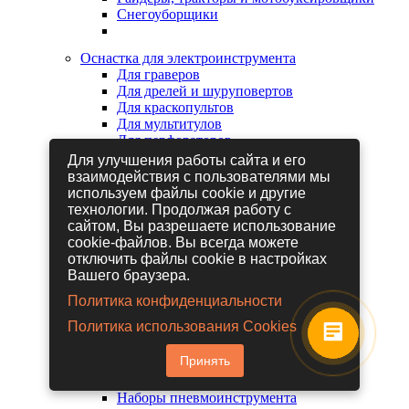
Снегоуборщики
Оснастка для электроинструмента
Для граверов
Для дрелей и шуруповертов
Для краскопультов
Для мультитулов
Для перфораторов
Для сабельных пил
Для улучшения работы сайта и его
Для строительных фенов
взаимодействия с пользователями мы
Для фрезеров
используем файлы cookie и другие
Для шлифовальных машин
технологии. Продолжая работу с
Для электрических лобзиков
сайтом, Вы разрешаете использование
Для электрических ножниц
cookie-файлов. Вы всегда можете
Для электрических пил
отключить файлы cookie в настройках
Для электрических рубанков
Вашего браузера.
Политика конфиденциальности
Пневмоинструмент
Политика использования Cookies
Гайковерты пневматические
Дрели пневматические
Принять
Другие пневмоинструменты
Заклепочники пневматические
Наборы пневмоинструмента