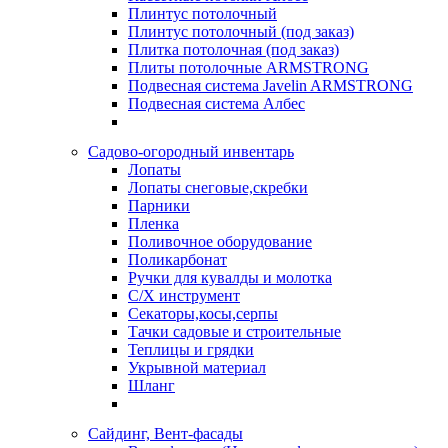
Плинтус потолочный
Плинтус потолочный (под заказ)
Плитка потолочная (под заказ)
Плиты потолочные ARMSTRONG
Подвесная система Javelin ARMSTRONG
Подвесная система Албес
Садово-огородный инвентарь
Лопаты
Лопаты снеговые,скребки
Парники
Пленка
Поливочное оборудование
Поликарбонат
Ручки для кувалды и молотка
С/Х инструмент
Секаторы,косы,серпы
Тачки садовые и строительные
Теплицы и грядки
Укрывной материал
Шланг
Сайдинг, Вент-фасады