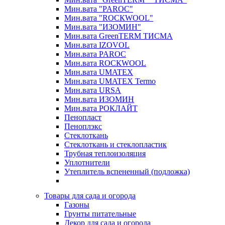
Мин.вата "PAROC"
Мин.вата "ROCКWOOL"
Мин.вата "ИЗОМИН"
Мин.вата GreenTERM ТИСМА
Мин.вата IZOVOL
Мин.вата PAROC
Мин.вата ROCКWOOL
Мин.вата UMATEX
Мин.вата UMATEX Termo
Мин.вата URSA
Мин.вата ИЗОМИН
Мин.вата РОКЛАЙТ
Пенопласт
Пеноплэкс
Стеклоткань
Стеклоткань и стеклопластик
Трубная теплоизоляция
Уплотнители
Утеплитель вспененный (подложка)
Товары для сада и огорода
Газоны
Грунты питательные
Декор для сада и огорода