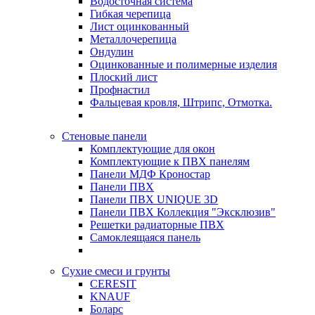
Водосточная система
Гибкая черепица
Лист оцинкованный
Металлочерепица
Ондулин
Оцинкованные и полимерные изделия
Плоский лист
Профнастил
Фальцевая кровля, Штрипс, Отмотка.
Стеновые панели
Комплектующие для окон
Комплектующие к ПВХ панелям
Панели МДФ Кроностар
Панели ПВХ
Панели ПВХ UNIQUE 3D
Панели ПВХ Коллекция "Эксклюзив"
Решетки радиаторные ПВХ
Самоклеящаяся панель
Сухие смеси и грунты
CERESIT
KNAUF
Боларс