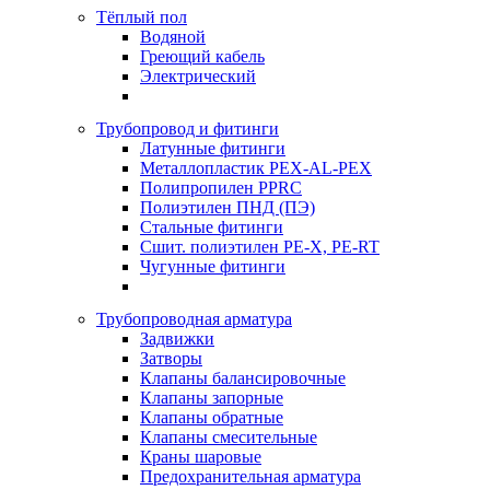
Тёплый пол
Водяной
Греющий кабель
Электрический
Трубопровод и фитинги
Латунные фитинги
Металлопластик PEX-AL-PEX
Полипропилен PPRC
Полиэтилен ПНД (ПЭ)
Стальные фитинги
Сшит. полиэтилен PE-X, PE-RT
Чугунные фитинги
Трубопроводная арматура
Задвижки
Затворы
Клапаны балансировочные
Клапаны запорные
Клапаны обратные
Клапаны смесительные
Краны шаровые
Предохранительная арматура