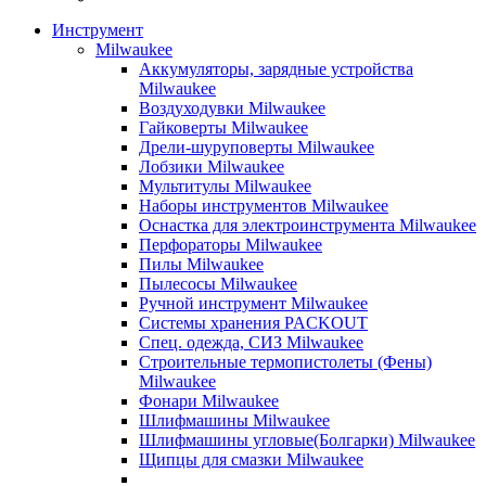
Инструмент
Milwaukee
Аккумуляторы, зарядные устройства
Milwaukee
Воздуходувки Milwaukee
Гайковерты Milwaukee
Дрели-шуруповерты Milwaukee
Лобзики Milwaukee
Мультитулы Milwaukee
Наборы инструментов Milwaukee
Оснастка для электроинструмента Milwaukee
Перфораторы Milwaukee
Пилы Milwaukee
Пылесосы Milwaukee
Ручной инструмент Milwaukee
Системы хранения PACKOUT
Спец. одежда, СИЗ Milwaukee
Строительные термопистолеты (Фены)
Milwaukee
Фонари Milwaukee
Шлифмашины Milwaukee
Шлифмашины угловые(Болгарки) Milwaukee
Щипцы для смазки Milwaukee