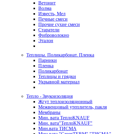
Ветонит
Волма
Известь, Мел
Печные смеси
Прочие сухие смеси
Старатели
Фиброволокно
Эталон
Теплицы. Поликарбонат. Пленка
Парники
Пленка
Поликарбонат
Теплицы и грядки
Укрывной материал
Тепло - Звукоизоляция
Жгут теплоизоляционный
Межвенцовый утеплитель, пакля
Мембраны
Мин. вата ТеплоKNAUF
Мин. вата"ТеплоKNAUF"
Мин.вата ТИСМА
Мин.вата "GreenTERM" "ТИСМА"