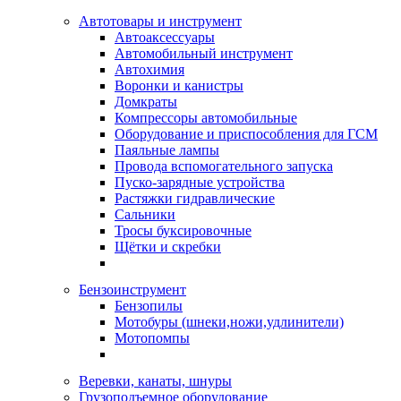
Автотовары и инструмент
Автоаксессуары
Автомобильный инструмент
Автохимия
Воронки и канистры
Домкраты
Компрессоры автомобильные
Оборудование и приспособления для ГСМ
Паяльные лампы
Провода вспомогательного запуска
Пуско-зарядные устройства
Растяжки гидравлические
Сальники
Тросы буксировочные
Щётки и скребки
Бензоинструмент
Бензопилы
Мотобуры (шнеки,ножи,удлинители)
Мотопомпы
Веревки, канаты, шнуры
Грузоподъемное оборудование