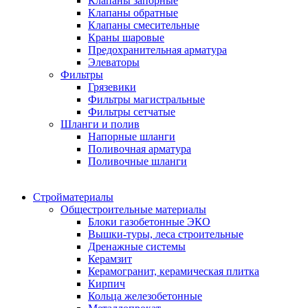
Клапаны запорные
Клапаны обратные
Клапаны смесительные
Краны шаровые
Предохранительная арматура
Элеваторы
Фильтры
Грязевики
Фильтры магистральные
Фильтры сетчатые
Шланги и полив
Напорные шланги
Поливочная арматура
Поливочные шланги
Стройматериалы
Oбщестроительные материалы
Блоки газобетонные ЭКО
Вышки-туры, леса строительные
Дренажные системы
Керамзит
Керамогранит, керамическая плитка
Кирпич
Кольца железобетонные