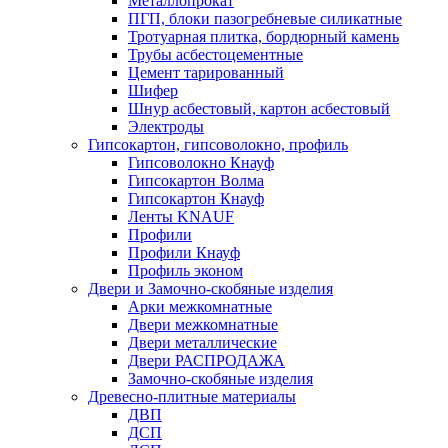
Металлопрокат
ПГП, блоки пазогребневые силикатные
Тротуарная плитка, бордюрный камень
Трубы асбестоцементные
Цемент тарированный
Шифер
Шнур асбестовый, картон асбестовый
Электроды
Гипсокартон, гипсоволокно, профиль
Гипсоволокно Кнауф
Гипсокартон Волма
Гипсокартон Кнауф
Ленты KNAUF
Профили
Профили Кнауф
Профиль эконом
Двери и Замочно-скобяные изделия
Арки межкомнатные
Двери межкомнатные
Двери металлические
Двери РАСПРОДАЖА
Замочно-скобяные изделия
Древесно-плитные материалы
ДВП
ДСП