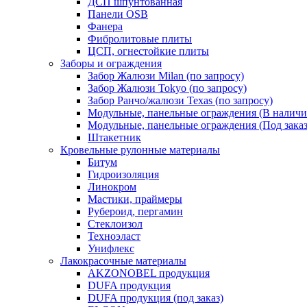
ДСП шпунтованная
Панели OSB
Фанера
Фибролитовые плиты
ЦСП, огнестойкие плиты
Заборы и ограждения
Забор Жалюзи Milan (по запросу)
Забор Жалюзи Tokyo (по запросу)
Забор Ранчо/жалюзи Texas (по запросу)
Модульные, панельные ограждения (В наличи
Модульные, панельные ограждения (Под заказ
Штакетник
Кровельные рулонные материалы
Битум
Гидроизоляция
Линокром
Мастики, праймеры
Рубероид, пергамин
Стеклоизол
Техноэласт
Унифлекс
Лакокрасочные материалы
AKZONOBEL продукция
DUFA продукция
DUFA продукция (под заказ)