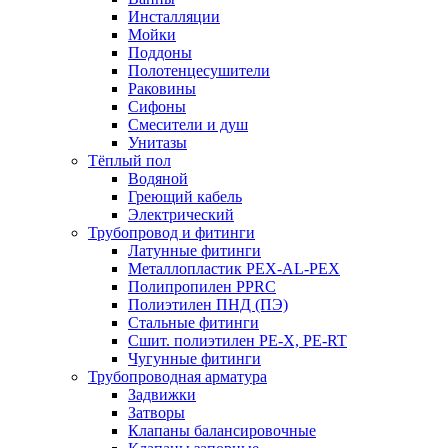
Инсталляции
Мойки
Поддоны
Полотенцесушители
Раковины
Сифоны
Смесители и душ
Унитазы
Тёплый пол
Водяной
Греющий кабель
Электрический
Трубопровод и фитинги
Латунные фитинги
Металлопластик PEX-AL-PEX
Полипропилен PPRC
Полиэтилен ПНД (ПЭ)
Стальные фитинги
Сшит. полиэтилен PE-X, PE-RT
Чугунные фитинги
Трубопроводная арматура
Задвижки
Затворы
Клапаны балансировочные