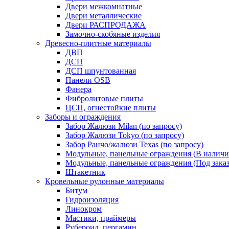
Двери межкомнатные
Двери металлические
Двери РАСПРОДАЖА
Замочно-скобяные изделия
Древесно-плитные материалы
ДВП
ДСП
ДСП шпунтованная
Панели OSB
Фанера
Фибролитовые плиты
ЦСП, огнестойкие плиты
Заборы и ограждения
Забор Жалюзи Milan (по запросу)
Забор Жалюзи Tokyo (по запросу)
Забор Ранчо/жалюзи Texas (по запросу)
Модульные, панельные ограждения (В наличи
Модульные, панельные ограждения (Под заказ
Штакетник
Кровельные рулонные материалы
Битум
Гидроизоляция
Линокром
Мастики, праймеры
Рубероид, пергамин