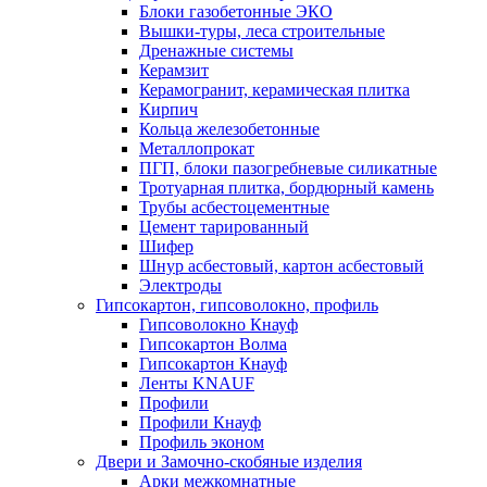
Блоки газобетонные ЭКО
Вышки-туры, леса строительные
Дренажные системы
Керамзит
Керамогранит, керамическая плитка
Кирпич
Кольца железобетонные
Металлопрокат
ПГП, блоки пазогребневые силикатные
Тротуарная плитка, бордюрный камень
Трубы асбестоцементные
Цемент тарированный
Шифер
Шнур асбестовый, картон асбестовый
Электроды
Гипсокартон, гипсоволокно, профиль
Гипсоволокно Кнауф
Гипсокартон Волма
Гипсокартон Кнауф
Ленты KNAUF
Профили
Профили Кнауф
Профиль эконом
Двери и Замочно-скобяные изделия
Арки межкомнатные