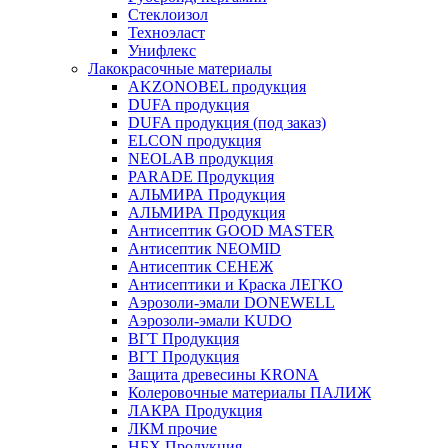
Стеклоизол
Техноэласт
Унифлекс
Лакокрасочные материалы
AKZONOBEL продукция
DUFA продукция
DUFA продукция (под заказ)
ELCON продукция
NEOLAB продукция
PARADE Продукция
АЛЬМИРА Продукция
АЛЬМИРА Продукция
Антисептик GOOD MASTER
Антисептик NEOMID
Антисептик СЕНЕЖ
Антисептики и Краска ЛЕГКО
Аэрозоли-эмали DONEWELL
Аэрозоли-эмали KUDO
ВГТ Продукция
ВГТ Продукция
Защита древесины KRONA
Колеровочные материалы ПАЛИЖ
ЛАКРА Продукция
ЛКМ прочие
НБХ Продукция