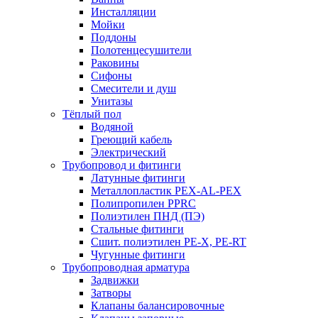
Инсталляции
Мойки
Поддоны
Полотенцесушители
Раковины
Сифоны
Смесители и душ
Унитазы
Тёплый пол
Водяной
Греющий кабель
Электрический
Трубопровод и фитинги
Латунные фитинги
Металлопластик PEX-AL-PEX
Полипропилен PPRC
Полиэтилен ПНД (ПЭ)
Стальные фитинги
Сшит. полиэтилен PE-X, PE-RT
Чугунные фитинги
Трубопроводная арматура
Задвижки
Затворы
Клапаны балансировочные