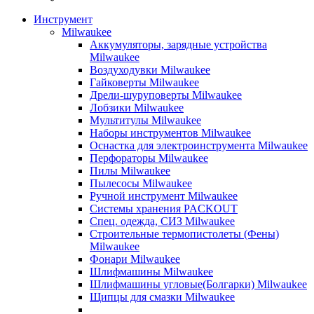
Инструмент
Milwaukee
Аккумуляторы, зарядные устройства
Milwaukee
Воздуходувки Milwaukee
Гайковерты Milwaukee
Дрели-шуруповерты Milwaukee
Лобзики Milwaukee
Мультитулы Milwaukee
Наборы инструментов Milwaukee
Оснастка для электроинструмента Milwaukee
Перфораторы Milwaukee
Пилы Milwaukee
Пылесосы Milwaukee
Ручной инструмент Milwaukee
Системы хранения PACKOUT
Спец. одежда, СИЗ Milwaukee
Строительные термопистолеты (Фены)
Milwaukee
Фонари Milwaukee
Шлифмашины Milwaukee
Шлифмашины угловые(Болгарки) Milwaukee
Щипцы для смазки Milwaukee