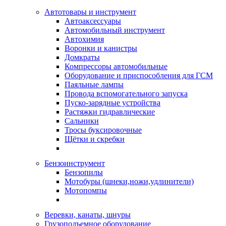
Автотовары и инструмент
Автоаксессуары
Автомобильный инструмент
Автохимия
Воронки и канистры
Домкраты
Компрессоры автомобильные
Оборудование и приспособления для ГСМ
Паяльные лампы
Провода вспомогательного запуска
Пуско-зарядные устройства
Растяжки гидравлические
Сальники
Тросы буксировочные
Щётки и скребки
Бензоинструмент
Бензопилы
Мотобуры (шнеки,ножи,удлинители)
Мотопомпы
Веревки, канаты, шнуры
Грузоподъемное оборудование