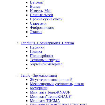
Ветонит
Волма
Известь, Мел
Печные смеси
Прочие сухие смеси
Старатели
Фиброволокно
Эталон
Теплицы. Поликарбонат. Пленка
Парники
Пленка
Поликарбонат
Теплицы и грядки
Укрывной материал
Тепло - Звукоизоляция
Жгут теплоизоляционный
Межвенцовый утеплитель, пакля
Мембраны
Мин. вата ТеплоKNAUF
Мин. вата"ТеплоKNAUF"
Мин.вата ТИСМА
Мин.вата "GreenTERM" "ТИСМА"