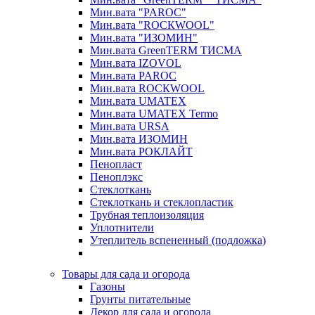
Мин.вата "PAROC"
Мин.вата "ROCКWOOL"
Мин.вата "ИЗОМИН"
Мин.вата GreenTERM ТИСМА
Мин.вата IZOVOL
Мин.вата PAROC
Мин.вата ROCКWOOL
Мин.вата UMATEX
Мин.вата UMATEX Termo
Мин.вата URSA
Мин.вата ИЗОМИН
Мин.вата РОКЛАЙТ
Пенопласт
Пеноплэкс
Стеклоткань
Стеклоткань и стеклопластик
Трубная теплоизоляция
Уплотнители
Утеплитель вспененный (подложка)
Товары для сада и огорода
Газоны
Грунты питательные
Декор для сада и огорода