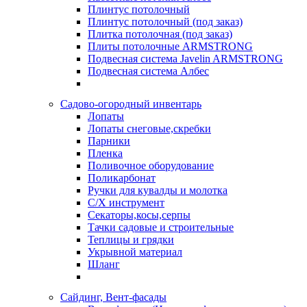
Плинтус потолочный
Плинтус потолочный (под заказ)
Плитка потолочная (под заказ)
Плиты потолочные ARMSTRONG
Подвесная система Javelin ARMSTRONG
Подвесная система Албес
Садово-огородный инвентарь
Лопаты
Лопаты снеговые,скребки
Парники
Пленка
Поливочное оборудование
Поликарбонат
Ручки для кувалды и молотка
С/Х инструмент
Секаторы,косы,серпы
Тачки садовые и строительные
Теплицы и грядки
Укрывной материал
Шланг
Сайдинг, Вент-фасады