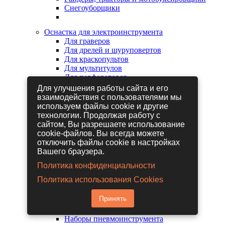
Снегоуборщики
Оснастка для электроинструмента
Для граверов
Для дрелей и шуруповертов
Для краскопультов
Для мультитулов
Для перфораторов
Для сабельных пил
Для улучшения работы сайта и его
Для строительных фенов
взаимодействия с пользователями мы
Для фрезеров
используем файлы cookie и другие
Для шлифовальных машин
технологии. Продолжая работу с
Для электрических лобзиков
сайтом, Вы разрешаете использование
Для электрических ножниц
cookie-файлов. Вы всегда можете
Для электрических пил
отключить файлы cookie в настройках
Для электрических рубанков
Вашего браузера.
Политика конфиденциальности
Пневмоинструмент
Политика использования Cookies
Гайковерты пневматические
Дрели пневматические
Принять
Другие пневмоинструменты
Заклепочники пневматические
Наборы пневмоинструмента