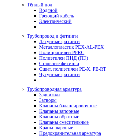
Тёплый пол
Водяной
Греющий кабель
Электрический
Трубопровод и фитинги
Латунные фитинги
Металлопластик PEX-AL-PEX
Полипропилен PPRC
Полиэтилен ПНД (ПЭ)
Стальные фитинги
Сшит. полиэтилен PE-X, PE-RT
Чугунные фитинги
Трубопроводная арматура
Задвижки
Затворы
Клапаны балансировочные
Клапаны запорные
Клапаны обратные
Клапаны смесительные
Краны шаровые
Предохранительная арматура