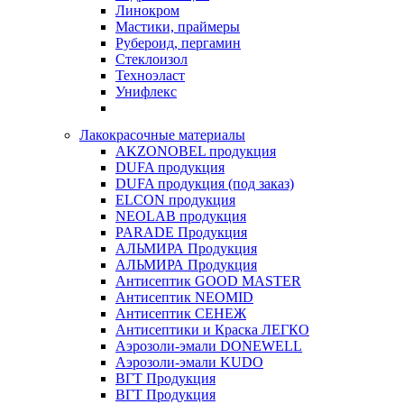
Линокром
Мастики, праймеры
Рубероид, пергамин
Стеклоизол
Техноэласт
Унифлекс
Лакокрасочные материалы
AKZONOBEL продукция
DUFA продукция
DUFA продукция (под заказ)
ELCON продукция
NEOLAB продукция
PARADE Продукция
АЛЬМИРА Продукция
АЛЬМИРА Продукция
Антисептик GOOD MASTER
Антисептик NEOMID
Антисептик СЕНЕЖ
Антисептики и Краска ЛЕГКО
Аэрозоли-эмали DONEWELL
Аэрозоли-эмали KUDO
ВГТ Продукция
ВГТ Продукция