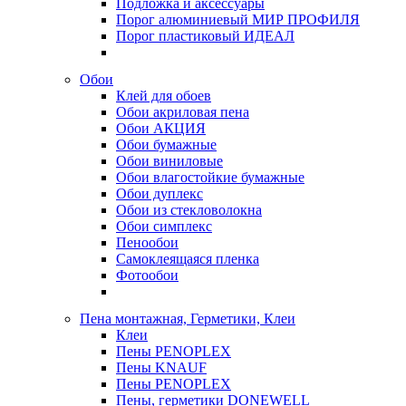
Подложка и аксессуары
Порог алюминиевый МИР ПРОФИЛЯ
Порог пластиковый ИДЕАЛ
Обои
Клей для обоев
Обои акриловая пена
Обои АКЦИЯ
Обои бумажные
Обои виниловые
Обои влагостойкие бумажные
Обои дуплекс
Обои из стекловолокна
Обои симплекс
Пенообои
Самоклеящаяся пленка
Фотообои
Пена монтажная, Герметики, Клеи
Клеи
Пены PENOPLEX
Пены KNAUF
Пены PENOPLEX
Пены, герметики DONEWELL