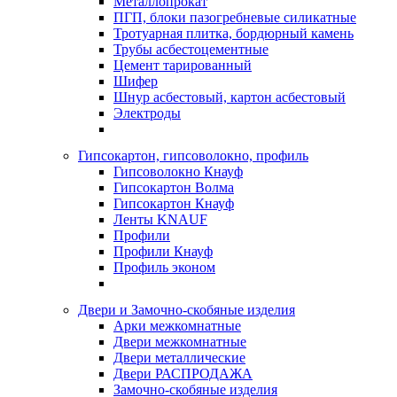
Металлопрокат
ПГП, блоки пазогребневые силикатные
Тротуарная плитка, бордюрный камень
Трубы асбестоцементные
Цемент тарированный
Шифер
Шнур асбестовый, картон асбестовый
Электроды
Гипсокартон, гипсоволокно, профиль
Гипсоволокно Кнауф
Гипсокартон Волма
Гипсокартон Кнауф
Ленты KNAUF
Профили
Профили Кнауф
Профиль эконом
Двери и Замочно-скобяные изделия
Арки межкомнатные
Двери межкомнатные
Двери металлические
Двери РАСПРОДАЖА
Замочно-скобяные изделия