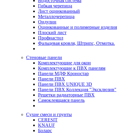
Водосточная система
Гибкая черепица
Лист оцинкованный
Металлочерепица
Ондулин
Оцинкованные и полимерные изделия
Плоский лист
Профнастил
Фальцевая кровля, Штрипс, Отмотка.
Стеновые панели
Комплектующие для окон
Комплектующие к ПВХ панелям
Панели МДФ Кроностар
Панели ПВХ
Панели ПВХ UNIQUE 3D
Панели ПВХ Коллекция "Эксклюзив"
Решетки радиаторные ПВХ
Самоклеящаяся панель
Сухие смеси и грунты
CERESIT
KNAUF
Боларс