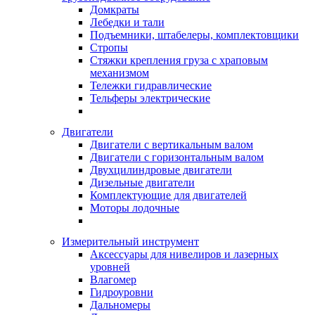
Домкраты
Лебедки и тали
Подъемники, штабелеры, комплектовщики
Стропы
Стяжки крепления груза с храповым
механизмом
Тележки гидравлические
Тельферы электрические
Двигатели
Двигатели с вертикальным валом
Двигатели с горизонтальным валом
Двухцилиндровые двигатели
Дизельные двигатели
Комплектующие для двигателей
Моторы лодочные
Измерительный инструмент
Аксессуары для нивелиров и лазерных
уровней
Влагомер
Гидроуровни
Дальномеры