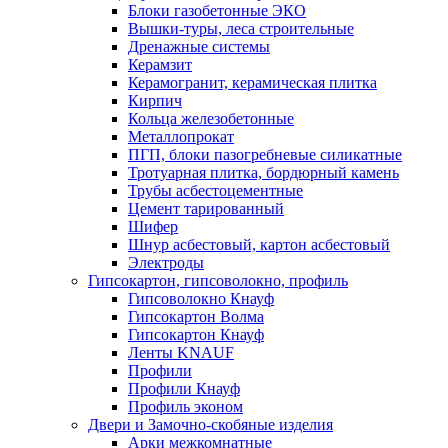
Блоки газобетонные ЭКО
Вышки-туры, леса строительные
Дренажные системы
Керамзит
Керамогранит, керамическая плитка
Кирпич
Кольца железобетонные
Металлопрокат
ПГП, блоки пазогребневые силикатные
Тротуарная плитка, бордюрный камень
Трубы асбестоцементные
Цемент тарированный
Шифер
Шнур асбестовый, картон асбестовый
Электроды
Гипсокартон, гипсоволокно, профиль
Гипсоволокно Кнауф
Гипсокартон Волма
Гипсокартон Кнауф
Ленты KNAUF
Профили
Профили Кнауф
Профиль эконом
Двери и Замочно-скобяные изделия
Арки межкомнатные