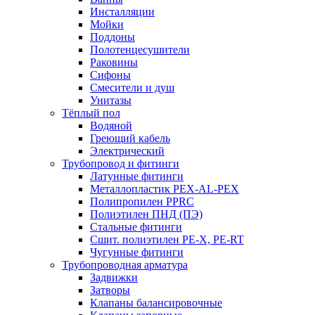
Инсталляции
Мойки
Поддоны
Полотенцесушители
Раковины
Сифоны
Смесители и душ
Унитазы
Тёплый пол
Водяной
Греющий кабель
Электрический
Трубопровод и фитинги
Латунные фитинги
Металлопластик PEX-AL-PEX
Полипропилен PPRC
Полиэтилен ПНД (ПЭ)
Стальные фитинги
Сшит. полиэтилен PE-X, PE-RT
Чугунные фитинги
Трубопроводная арматура
Задвижки
Затворы
Клапаны балансировочные