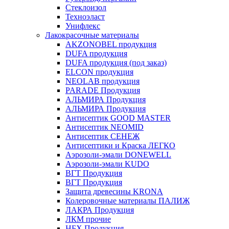
Стеклоизол
Техноэласт
Унифлекс
Лакокрасочные материалы
AKZONOBEL продукция
DUFA продукция
DUFA продукция (под заказ)
ELCON продукция
NEOLAB продукция
PARADE Продукция
АЛЬМИРА Продукция
АЛЬМИРА Продукция
Антисептик GOOD MASTER
Антисептик NEOMID
Антисептик СЕНЕЖ
Антисептики и Краска ЛЕГКО
Аэрозоли-эмали DONEWELL
Аэрозоли-эмали KUDO
ВГТ Продукция
ВГТ Продукция
Защита древесины KRONA
Колеровочные материалы ПАЛИЖ
ЛАКРА Продукция
ЛКМ прочие
НБХ Продукция