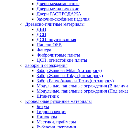
Двери межкомнатные
Двери металлические
Двери РАСПРОДАЖА
Замочно-скобяные изделия
Древесно-плитные материалы
ДВП
ДСП
ДСП шпунтованная
Панели OSB
Фанера
Фибролитовые плиты
ЦСП, огнестойкие плиты
Заборы и ограждения
Забор Жалюзи Milan (по запросу)
Забор Жалюзи Tokyo (по запросу)
Забор Ранчо/жалюзи Texas (по запросу)
Модульные, панельные ограждения (В наличи
Модульные, панельные ограждения (Под заказ
Штакетник
Кровельные рулонные материалы
Битум
Гидроизоляция
Линокром
Мастики, праймеры
Рубероид, пергамин