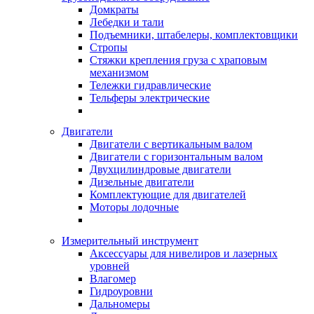
Домкраты
Лебедки и тали
Подъемники, штабелеры, комплектовщики
Стропы
Стяжки крепления груза с храповым
механизмом
Тележки гидравлические
Тельферы электрические
Двигатели
Двигатели с вертикальным валом
Двигатели с горизонтальным валом
Двухцилиндровые двигатели
Дизельные двигатели
Комплектующие для двигателей
Моторы лодочные
Измерительный инструмент
Аксессуары для нивелиров и лазерных
уровней
Влагомер
Гидроуровни
Дальномеры