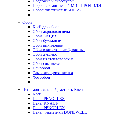
Подложка и аксессуары
Порог алюминиевый МИР ПРОФИЛЯ
Порог пластиковый ИДЕАЛ
Обои
Клей для обоев
Обои акриловая пена
Обои АКЦИЯ
Обои бумажные
Обои виниловые
Обои влагостойкие бумажные
Обои дуплекс
Обои из стекловолокна
Обои симплекс
Пенообои
Самоклеящаяся пленка
Фотообои
Пена монтажная, Герметики, Клеи
Клеи
Пены PENOPLEX
Пены KNAUF
Пены PENOPLEX
Пены, герметики DONEWELL