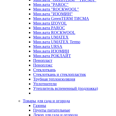
Мин.вата "PAROC"
Мин.вата "ROCКWOOL"
Мин.вата "ИЗОМИН"
Мин.вата GreenTERM ТИСМА
Мин.вата IZOVOL
Мин.вата PAROC
Мин.вата ROCКWOOL
Мин.вата UMATEX
Мин.вата UMATEX Termo
Мин.вата URSA
Мин.вата ИЗОМИН
Мин.вата РОКЛАЙТ
Пенопласт
Пеноплэкс
Стеклоткань
Стеклоткань и стеклопластик
Трубная теплоизоляция
Уплотнители
Утеплитель вспененный (подложка)
Товары для сада и огорода
Газоны
Грунты питательные
Декор для сада и огорода