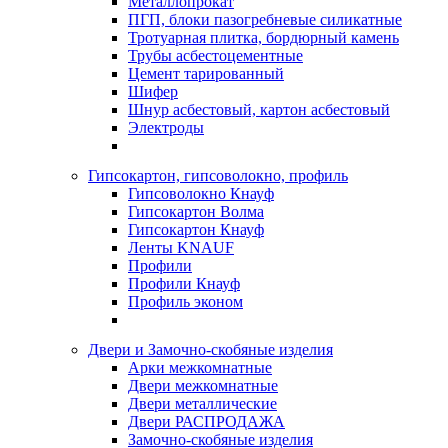
Металлопрокат
ПГП, блоки пазогребневые силикатные
Тротуарная плитка, бордюрный камень
Трубы асбестоцементные
Цемент тарированный
Шифер
Шнур асбестовый, картон асбестовый
Электроды
Гипсокартон, гипсоволокно, профиль
Гипсоволокно Кнауф
Гипсокартон Волма
Гипсокартон Кнауф
Ленты KNAUF
Профили
Профили Кнауф
Профиль эконом
Двери и Замочно-скобяные изделия
Арки межкомнатные
Двери межкомнатные
Двери металлические
Двери РАСПРОДАЖА
Замочно-скобяные изделия