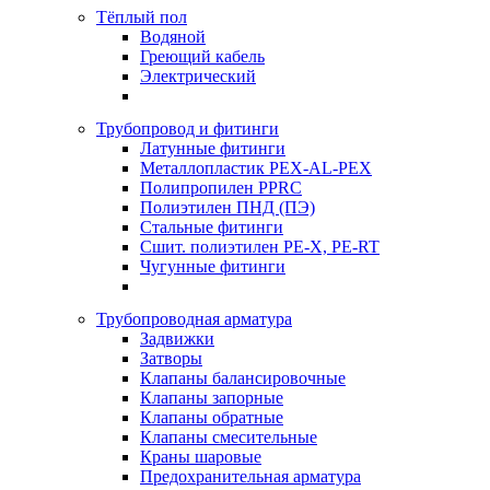
Тёплый пол
Водяной
Греющий кабель
Электрический
Трубопровод и фитинги
Латунные фитинги
Металлопластик PEX-AL-PEX
Полипропилен PPRC
Полиэтилен ПНД (ПЭ)
Стальные фитинги
Сшит. полиэтилен PE-X, PE-RT
Чугунные фитинги
Трубопроводная арматура
Задвижки
Затворы
Клапаны балансировочные
Клапаны запорные
Клапаны обратные
Клапаны смесительные
Краны шаровые
Предохранительная арматура