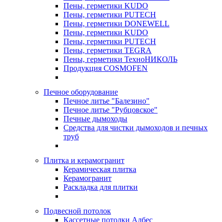
Пены, герметики KUDO
Пены, герметики PUTECH
Пены, герметики DONEWELL
Пены, герметики KUDO
Пены, герметики PUTECH
Пены, герметики TEGRA
Пены, герметики ТехноНИКОЛЬ
Продукция COSMOFEN
Печное оборудование
Печное литье "Балезино"
Печное литье "Рубцовское"
Печные дымоходы
Средства для чистки дымоходов и печных
труб
Плитка и керамогранит
Керамическая плитка
Керамогранит
Раскладка для плитки
Подвесной потолок
Кассетные потолки Албес