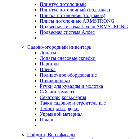
Плинтус потолочный
Плинтус потолочный (под заказ)
Плитка потолочная (под заказ)
Плиты потолочные ARMSTRONG
Подвесная система Javelin ARMSTRONG
Подвесная система Албес
Садово-огородный инвентарь
Лопаты
Лопаты снеговые,скребки
Парники
Пленка
Поливочное оборудование
Поликарбонат
Ручки для кувалды и молотка
С/Х инструмент
Секаторы,косы,серпы
Тачки садовые и строительные
Теплицы и грядки
Укрывной материал
Шланг
Сайдинг, Вент-фасады