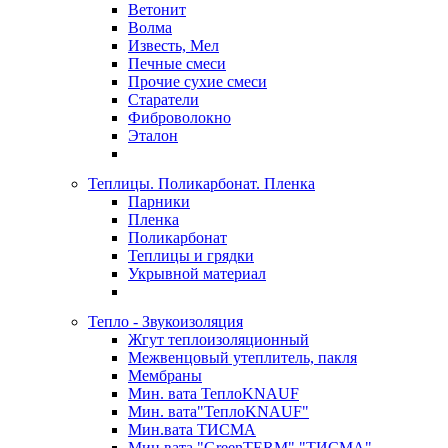
Ветонит
Волма
Известь, Мел
Печные смеси
Прочие сухие смеси
Старатели
Фиброволокно
Эталон
Теплицы. Поликарбонат. Пленка
Парники
Пленка
Поликарбонат
Теплицы и грядки
Укрывной материал
Тепло - Звукоизоляция
Жгут теплоизоляционный
Межвенцовый утеплитель, пакля
Мембраны
Мин. вата ТеплоKNAUF
Мин. вата"ТеплоKNAUF"
Мин.вата ТИСМА
Мин.вата "GreenTERM" "ТИСМА"