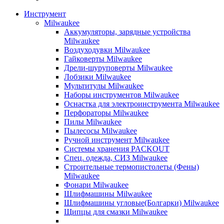
Инструмент
Milwaukee
Аккумуляторы, зарядные устройства
Milwaukee
Воздуходувки Milwaukee
Гайковерты Milwaukee
Дрели-шуруповерты Milwaukee
Лобзики Milwaukee
Мультитулы Milwaukee
Наборы инструментов Milwaukee
Оснастка для электроинструмента Milwaukee
Перфораторы Milwaukee
Пилы Milwaukee
Пылесосы Milwaukee
Ручной инструмент Milwaukee
Системы хранения PACKOUT
Спец. одежда, СИЗ Milwaukee
Строительные термопистолеты (Фены)
Milwaukee
Фонари Milwaukee
Шлифмашины Milwaukee
Шлифмашины угловые(Болгарки) Milwaukee
Щипцы для смазки Milwaukee