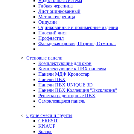
Водосточная система
Гибкая черепица
Лист оцинкованный
Металлочерепица
Ондулин
Оцинкованные и полимерные изделия
Плоский лист
Профнастил
Фальцевая кровля, Штрипс, Отмотка.
Стеновые панели
Комплектующие для окон
Комплектующие к ПВХ панелям
Панели МДФ Кроностар
Панели ПВХ
Панели ПВХ UNIQUE 3D
Панели ПВХ Коллекция "Эксклюзив"
Решетки радиаторные ПВХ
Самоклеящаяся панель
Сухие смеси и грунты
CERESIT
KNAUF
Боларс