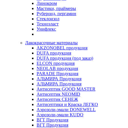
Линокром
Мастики, праймеры
Рубероид, пергамин
Стеклоизол
Техноэласт
Унифлекс
Лакокрасочные материалы
AKZONOBEL продукция
DUFA продукция
DUFA продукция (под заказ)
ELCON продукция
NEOLAB продукция
PARADE Продукция
АЛЬМИРА Продукция
АЛЬМИРА Продукция
Антисептик GOOD MASTER
Антисептик NEOMID
Антисептик СЕНЕЖ
Антисептики и Краска ЛЕГКО
Аэрозоли-эмали DONEWELL
Аэрозоли-эмали KUDO
ВГТ Продукция
ВГТ Продукция