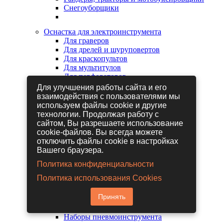
Снегоуборщики
Оснастка для электроинструмента
Для граверов
Для дрелей и шуруповертов
Для краскопультов
Для мультитулов
Для перфораторов
Для сабельных пил
Для улучшения работы сайта и его
Для строительных фенов
взаимодействия с пользователями мы
Для фрезеров
используем файлы cookie и другие
Для шлифовальных машин
технологии. Продолжая работу с
Для электрических лобзиков
сайтом, Вы разрешаете использование
Для электрических ножниц
cookie-файлов. Вы всегда можете
Для электрических пил
отключить файлы cookie в настройках
Для электрических рубанков
Вашего браузера.
Политика конфиденциальности
Пневмоинструмент
Политика использования Cookies
Гайковерты пневматические
Дрели пневматические
Принять
Другие пневмоинструменты
Заклепочники пневматические
Наборы пневмоинструмента