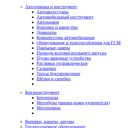
Автотовары и инструмент
Автоаксессуары
Автомобильный инструмент
Автохимия
Воронки и канистры
Домкраты
Компрессоры автомобильные
Оборудование и приспособления для ГСМ
Паяльные лампы
Провода вспомогательного запуска
Пуско-зарядные устройства
Растяжки гидравлические
Сальники
Тросы буксировочные
Щётки и скребки
Бензоинструмент
Бензопилы
Мотобуры (шнеки,ножи,удлинители)
Мотопомпы
Веревки, канаты, шнуры
Грузоподъемное оборудование