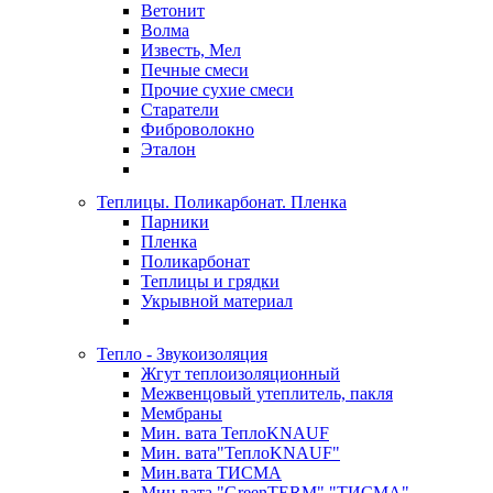
Ветонит
Волма
Известь, Мел
Печные смеси
Прочие сухие смеси
Старатели
Фиброволокно
Эталон
Теплицы. Поликарбонат. Пленка
Парники
Пленка
Поликарбонат
Теплицы и грядки
Укрывной материал
Тепло - Звукоизоляция
Жгут теплоизоляционный
Межвенцовый утеплитель, пакля
Мембраны
Мин. вата ТеплоKNAUF
Мин. вата"ТеплоKNAUF"
Мин.вата ТИСМА
Мин.вата "GreenTERM" "ТИСМА"