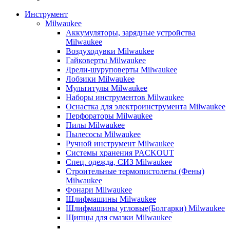
Инструмент
Milwaukee
Аккумуляторы, зарядные устройства
Milwaukee
Воздуходувки Milwaukee
Гайковерты Milwaukee
Дрели-шуруповерты Milwaukee
Лобзики Milwaukee
Мультитулы Milwaukee
Наборы инструментов Milwaukee
Оснастка для электроинструмента Milwaukee
Перфораторы Milwaukee
Пилы Milwaukee
Пылесосы Milwaukee
Ручной инструмент Milwaukee
Системы хранения PACKOUT
Спец. одежда, СИЗ Milwaukee
Строительные термопистолеты (Фены)
Milwaukee
Фонари Milwaukee
Шлифмашины Milwaukee
Шлифмашины угловые(Болгарки) Milwaukee
Щипцы для смазки Milwaukee