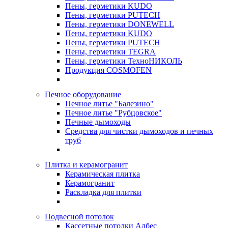
Пены, герметики KUDO
Пены, герметики PUTECH
Пены, герметики DONEWELL
Пены, герметики KUDO
Пены, герметики PUTECH
Пены, герметики TEGRA
Пены, герметики ТехноНИКОЛЬ
Продукция COSMOFEN
Печное оборудование
Печное литье "Балезино"
Печное литье "Рубцовское"
Печные дымоходы
Средства для чистки дымоходов и печных
труб
Плитка и керамогранит
Керамическая плитка
Керамогранит
Раскладка для плитки
Подвесной потолок
Кассетные потолки Албес