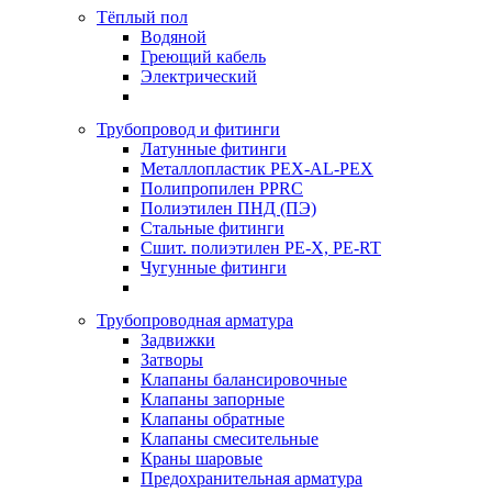
Тёплый пол
Водяной
Греющий кабель
Электрический
Трубопровод и фитинги
Латунные фитинги
Металлопластик PEX-AL-PEX
Полипропилен PPRC
Полиэтилен ПНД (ПЭ)
Стальные фитинги
Сшит. полиэтилен PE-X, PE-RT
Чугунные фитинги
Трубопроводная арматура
Задвижки
Затворы
Клапаны балансировочные
Клапаны запорные
Клапаны обратные
Клапаны смесительные
Краны шаровые
Предохранительная арматура