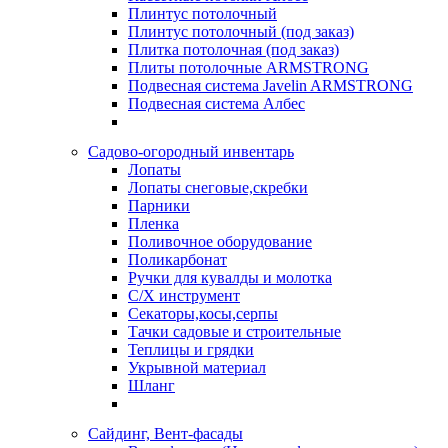
Плинтус потолочный
Плинтус потолочный (под заказ)
Плитка потолочная (под заказ)
Плиты потолочные ARMSTRONG
Подвесная система Javelin ARMSTRONG
Подвесная система Албес
Садово-огородный инвентарь
Лопаты
Лопаты снеговые,скребки
Парники
Пленка
Поливочное оборудование
Поликарбонат
Ручки для кувалды и молотка
С/Х инструмент
Секаторы,косы,серпы
Тачки садовые и строительные
Теплицы и грядки
Укрывной материал
Шланг
Сайдинг, Вент-фасады