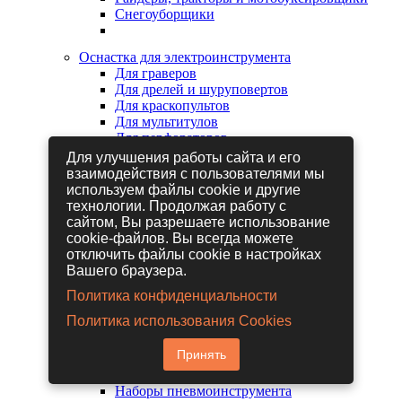
Снегоуборщики
Оснастка для электроинструмента
Для граверов
Для дрелей и шуруповертов
Для краскопультов
Для мультитулов
Для перфораторов
Для сабельных пил
Для улучшения работы сайта и его
Для строительных фенов
взаимодействия с пользователями мы
Для фрезеров
используем файлы cookie и другие
Для шлифовальных машин
технологии. Продолжая работу с
Для электрических лобзиков
сайтом, Вы разрешаете использование
Для электрических ножниц
cookie-файлов. Вы всегда можете
Для электрических пил
отключить файлы cookie в настройках
Для электрических рубанков
Вашего браузера.
Политика конфиденциальности
Пневмоинструмент
Политика использования Cookies
Гайковерты пневматические
Дрели пневматические
Принять
Другие пневмоинструменты
Заклепочники пневматические
Наборы пневмоинструмента