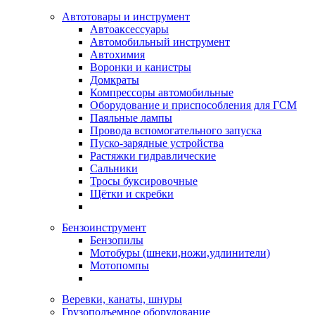
Автотовары и инструмент
Автоаксессуары
Автомобильный инструмент
Автохимия
Воронки и канистры
Домкраты
Компрессоры автомобильные
Оборудование и приспособления для ГСМ
Паяльные лампы
Провода вспомогательного запуска
Пуско-зарядные устройства
Растяжки гидравлические
Сальники
Тросы буксировочные
Щётки и скребки
Бензоинструмент
Бензопилы
Мотобуры (шнеки,ножи,удлинители)
Мотопомпы
Веревки, канаты, шнуры
Грузоподъемное оборудование