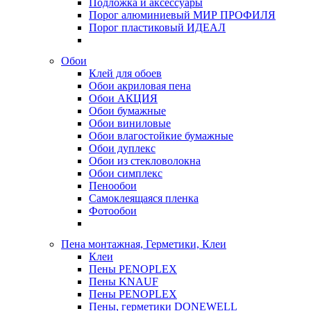
Подложка и аксессуары
Порог алюминиевый МИР ПРОФИЛЯ
Порог пластиковый ИДЕАЛ
Обои
Клей для обоев
Обои акриловая пена
Обои АКЦИЯ
Обои бумажные
Обои виниловые
Обои влагостойкие бумажные
Обои дуплекс
Обои из стекловолокна
Обои симплекс
Пенообои
Самоклеящаяся пленка
Фотообои
Пена монтажная, Герметики, Клеи
Клеи
Пены PENOPLEX
Пены KNAUF
Пены PENOPLEX
Пены, герметики DONEWELL