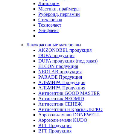
Линокром
Мастики, праймеры
Рубероид, пергамин
Стеклоизол
Техноэласт
Унифлекс
Лакокрасочные материалы
AKZONOBEL продукция
DUFA продукция
DUFA продукция (под заказ)
ELCON продукция
NEOLAB продукция
PARADE Продукция
АЛЬМИРА Продукция
АЛЬМИРА Продукция
Антисептик GOOD MASTER
Антисептик NEOMID
Антисептик СЕНЕЖ
Антисептики и Краска ЛЕГКО
Аэрозоли-эмали DONEWELL
Аэрозоли-эмали KUDO
ВГТ Продукция
ВГТ Продукция