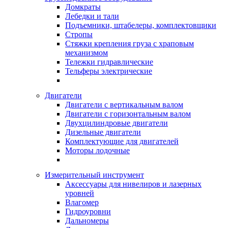
Домкраты
Лебедки и тали
Подъемники, штабелеры, комплектовщики
Стропы
Стяжки крепления груза с храповым
механизмом
Тележки гидравлические
Тельферы электрические
Двигатели
Двигатели с вертикальным валом
Двигатели с горизонтальным валом
Двухцилиндровые двигатели
Дизельные двигатели
Комплектующие для двигателей
Моторы лодочные
Измерительный инструмент
Аксессуары для нивелиров и лазерных
уровней
Влагомер
Гидроуровни
Дальномеры