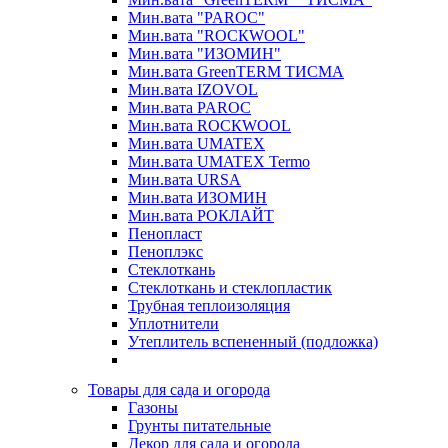
Мин.вата "PAROC"
Мин.вата "ROCКWOOL"
Мин.вата "ИЗОМИН"
Мин.вата GreenTERM ТИСМА
Мин.вата IZOVOL
Мин.вата PAROC
Мин.вата ROCКWOOL
Мин.вата UMATEX
Мин.вата UMATEX Termo
Мин.вата URSA
Мин.вата ИЗОМИН
Мин.вата РОКЛАЙТ
Пенопласт
Пеноплэкс
Стеклоткань
Стеклоткань и стеклопластик
Трубная теплоизоляция
Уплотнители
Утеплитель вспененный (подложка)
Товары для сада и огорода
Газоны
Грунты питательные
Декор для сада и огорода