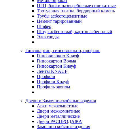
Металлопрокат
ПГП, блоки пазогребневые силикатные
Тротуарная плитка, бордюрный камень
Трубы асбестоцементные
Цемент тарированный
Шифер
Шнур асбестовый, картон асбестовый
Электроды
Гипсокартон, гипсоволокно, профиль
Гипсоволокно Кнауф
Гипсокартон Волма
Гипсокартон Кнауф
Ленты KNAUF
Профили
Профили Кнауф
Профиль эконом
Двери и Замочно-скобяные изделия
Арки межкомнатные
Двери межкомнатные
Двери металлические
Двери РАСПРОДАЖА
Замочно-скобяные изделия