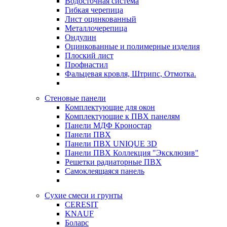
Водосточная система
Гибкая черепица
Лист оцинкованный
Металлочерепица
Ондулин
Оцинкованные и полимерные изделия
Плоский лист
Профнастил
Фальцевая кровля, Штрипс, Отмотка.
Стеновые панели
Комплектующие для окон
Комплектующие к ПВХ панелям
Панели МДФ Кроностар
Панели ПВХ
Панели ПВХ UNIQUE 3D
Панели ПВХ Коллекция "Эксклюзив"
Решетки радиаторные ПВХ
Самоклеящаяся панель
Сухие смеси и грунты
CERESIT
KNAUF
Боларс