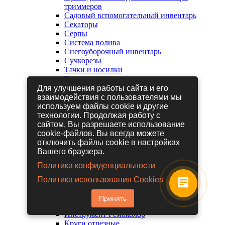
триммеров
Садовый вспомогательный инвентарь
Секаторы
Серпы
Система полива
Снегоуборочный инвентарь
Сучкорезы
Тачки и носилки
Триммеры бензиновые (мотокосы)
Триммеры электрические
Для улучшения работы сайта и его
Туристические товары
взаимодействия с пользователями мы
Черенки и ручки
используем файлы cookie и другие
Шланги
технологии. Продолжая работу с
Сантехнический инструмент
сайтом, Вы разрешаете использование
Б у р
cookie-файлов. Вы всегда можете
Биты
отключить файлы cookie в настройках
Инструмент FIT
Вашего браузера.
Инструмент KOLNER
Политика конфиденциальности
Инструмент KRAFTOOL
Инструмент VALTEC и TENRAD
Политика использования Cookies
Инструмент Вихрь и Ресанта
Инструмент Зубр
Принять
Инструмент разный
Инструмент Ремоколор
Круги отрезные