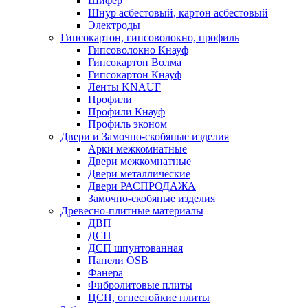
Шифер
Шнур асбестовый, картон асбестовый
Электроды
Гипсокартон, гипсоволокно, профиль
Гипсоволокно Кнауф
Гипсокартон Волма
Гипсокартон Кнауф
Ленты KNAUF
Профили
Профили Кнауф
Профиль эконом
Двери и Замочно-скобяные изделия
Арки межкомнатные
Двери межкомнатные
Двери металлические
Двери РАСПРОДАЖА
Замочно-скобяные изделия
Древесно-плитные материалы
ДВП
ДСП
ДСП шпунтованная
Панели OSB
Фанера
Фибролитовые плиты
ЦСП, огнестойкие плиты