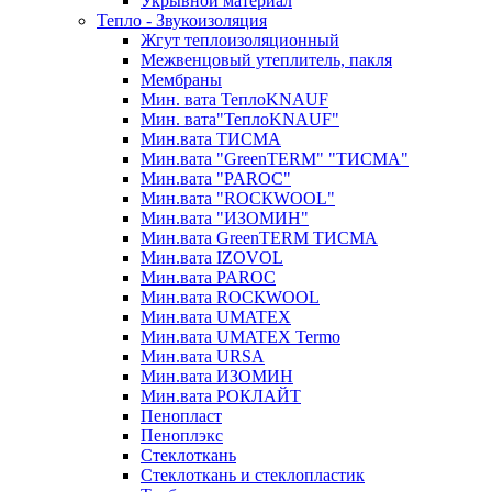
Укрывной материал
Тепло - Звукоизоляция
Жгут теплоизоляционный
Межвенцовый утеплитель, пакля
Мембраны
Мин. вата ТеплоKNAUF
Мин. вата"ТеплоKNAUF"
Мин.вата ТИСМА
Мин.вата "GreenTERM" "ТИСМА"
Мин.вата "PAROC"
Мин.вата "ROCКWOOL"
Мин.вата "ИЗОМИН"
Мин.вата GreenTERM ТИСМА
Мин.вата IZOVOL
Мин.вата PAROC
Мин.вата ROCКWOOL
Мин.вата UMATEX
Мин.вата UMATEX Termo
Мин.вата URSA
Мин.вата ИЗОМИН
Мин.вата РОКЛАЙТ
Пенопласт
Пеноплэкс
Стеклоткань
Стеклоткань и стеклопластик