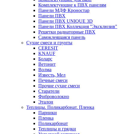
Комплектующие к ПВХ панелям
Панели МДФ Кроностар
Панели ПВХ
Панели ПВХ UNIQUE 3D
Панели ПВХ Коллекция "Эксклюзив"
Решетки радиаторные ПВХ
Самоклеящаяся панель
Сухие смеси и грунты
CERESIT
KNAUF
Боларс
Ветонит
Волма
Известь, Мел
Печные смеси
Прочие сухие смеси
Старатели
Фиброволокно
Эталон
Теплицы. Поликарбонат. Пленка
Парники
Пленка
Поликарбонат
Теплицы и грядки