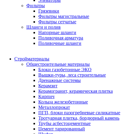
Элеваторы
Фильтры
Грязевики
Фильтры магистральные
Фильтры сетчатые
Шланги и полив
Напорные шланги
Поливочная арматура
Поливочные шланги
Стройматериалы
Oбщестроительные материалы
Блоки газобетонные ЭКО
Вышки-туры, леса строительные
Дренажные системы
Керамзит
Керамогранит, керамическая плитка
Кирпич
Кольца железобетонные
Металлопрокат
ПГП, блоки пазогребневые силикатные
Тротуарная плитка, бордюрный камень
Трубы асбестоцементные
Цемент тарированный