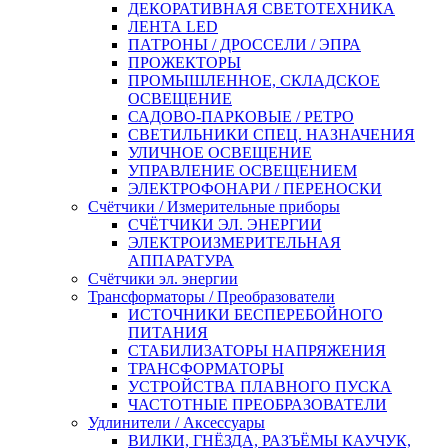
ДЕКОРАТИВНАЯ СВЕТОТЕХНИКА
ЛЕНТА LED
ПАТРОНЫ / ДРОССЕЛИ / ЭПРА
ПРОЖЕКТОРЫ
ПРОМЫШЛЕННОЕ, СКЛАДСКОЕ
ОСВЕЩЕНИЕ
САДОВО-ПАРКОВЫЕ / РЕТРО
СВЕТИЛЬНИКИ СПЕЦ. НАЗНАЧЕНИЯ
УЛИЧНОЕ ОСВЕЩЕНИЕ
УПРАВЛЕНИЕ ОСВЕЩЕНИЕМ
ЭЛЕКТРОФОНАРИ / ПЕРЕНОСКИ
Счётчики / Измерительные приборы
СЧЁТЧИКИ ЭЛ. ЭНЕРГИИ
ЭЛЕКТРОИЗМЕРИТЕЛЬНАЯ
АППАРАТУРА
Счётчики эл. энергии
Трансформаторы / Преобразователи
ИСТОЧНИКИ БЕСПЕРЕБОЙНОГО
ПИТАНИЯ
СТАБИЛИЗАТОРЫ НАПРЯЖЕНИЯ
ТРАНСФОРМАТОРЫ
УСТРОЙСТВА ПЛАВНОГО ПУСКА
ЧАСТОТНЫЕ ПРЕОБРАЗОВАТЕЛИ
Удлинители / Аксессуары
ВИЛКИ, ГНЁЗДА, РАЗЪЁМЫ КАУЧУК,