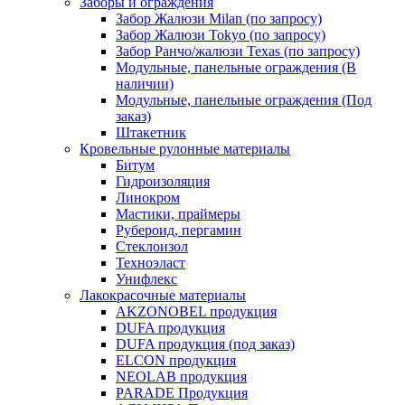
Заборы и ограждения
Забор Жалюзи Milan (по запросу)
Забор Жалюзи Tokyo (по запросу)
Забор Ранчо/жалюзи Texas (по запросу)
Модульные, панельные ограждения (В
наличии)
Модульные, панельные ограждения (Под
заказ)
Штакетник
Кровельные рулонные материалы
Битум
Гидроизоляция
Линокром
Мастики, праймеры
Рубероид, пергамин
Стеклоизол
Техноэласт
Унифлекс
Лакокрасочные материалы
AKZONOBEL продукция
DUFA продукция
DUFA продукция (под заказ)
ELCON продукция
NEOLAB продукция
PARADE Продукция