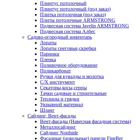
Плинтус потолочный
Плинтус потолочный (под заказ)
Плитка потолочная (под заказ)
Плиты потолочные ARMSTRONG
Подвесная система Javelin ARMSTRONG
Подвесная система Албес
Садово-огородный инвентарь
Лопаты
Лопаты снеговые,скребки
Парники
Пленка
Поливочное оборудование
Поликарбонат
Ручки для кувалды и молотка
С/Х инструмент
Секаторы,косы,серпы
Тачки садовые и строительные
Теплицы и грядки
Укрывной материал
Шланг
Сайдинг, Вент-фасады
Вент-фасады (Навесная фасадная система)
Металлосайдинг
Сайдинг Nordside
Фасадные (цокольные) панели FineBer