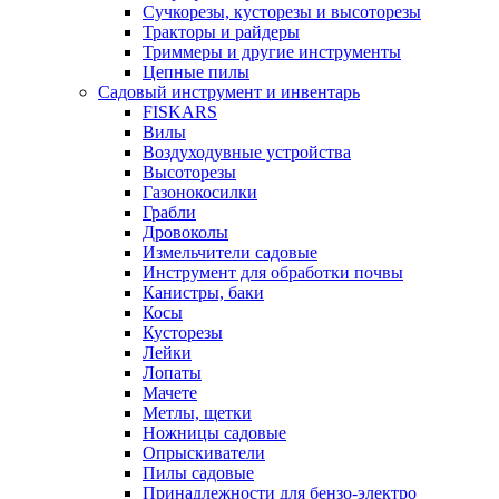
Сучкорезы, кусторезы и высоторезы
Тракторы и райдеры
Триммеры и другие инструменты
Цепные пилы
Садовый инструмент и инвентарь
FISKARS
Вилы
Воздуходувные устройства
Высоторезы
Газонокосилки
Грабли
Дровоколы
Измельчители садовые
Инструмент для обработки почвы
Канистры, баки
Косы
Кусторезы
Лейки
Лопаты
Мачете
Метлы, щетки
Ножницы садовые
Опрыскиватели
Пилы садовые
Принадлежности для бензо-электро