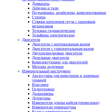
Домкраты
Лебедки и тали
Подъемники, штабелеры, комплектовщики
Стропы
Стяжки крепления груза с храповым
механизмом
Тележки гидравлические
Тельферы электрические
Двигатели
Двигатели с вертикальным валом
Двигатели с горизонтальным валом
Двухцилиндровые двигатели
Дизельные двигатели
Комплектующие для двигателей
Моторы лодочные
Измерительный инструмент
Аксессуары для нивелиров и лазерных
уровней
Влагомер
Гидроуровни
Дальномеры
Детекторы
Измерители длины кабеля (проволоки)
Измерители температуры
Колеса измерительные