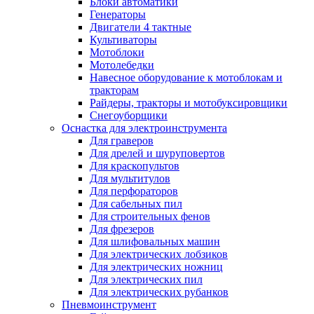
Блоки автоматики
Генераторы
Двигатели 4 тактные
Культиваторы
Мотоблоки
Мотолебедки
Навесное оборудование к мотоблокам и
тракторам
Райдеры, тракторы и мотобуксировщики
Снегоуборщики
Оснастка для электроинструмента
Для граверов
Для дрелей и шуруповертов
Для краскопультов
Для мультитулов
Для перфораторов
Для сабельных пил
Для строительных фенов
Для фрезеров
Для шлифовальных машин
Для электрических лобзиков
Для электрических ножниц
Для электрических пил
Для электрических рубанков
Пневмоинструмент