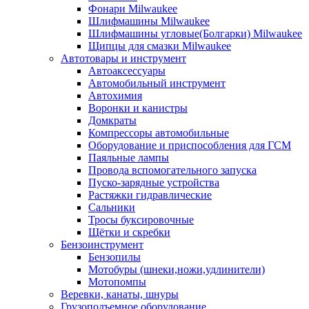
Фонари Milwaukee
Шлифмашины Milwaukee
Шлифмашины угловые(Болгарки) Milwaukee
Щипцы для смазки Milwaukee
Автотовары и инструмент
Автоаксессуары
Автомобильный инструмент
Автохимия
Воронки и канистры
Домкраты
Компрессоры автомобильные
Оборудование и приспособления для ГСМ
Паяльные лампы
Провода вспомогательного запуска
Пуско-зарядные устройства
Растяжки гидравлические
Сальники
Тросы буксировочные
Щётки и скребки
Бензоинструмент
Бензопилы
Мотобуры (шнеки,ножи,удлинители)
Мотопомпы
Веревки, канаты, шнуры
Грузоподъемное оборудование