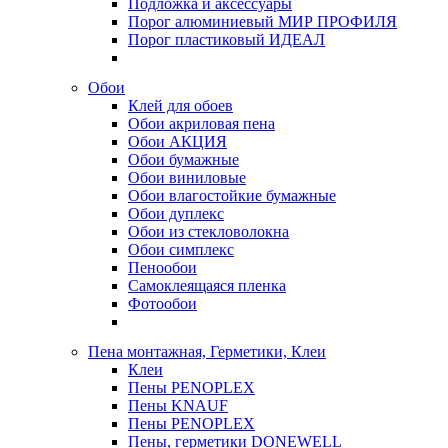
Подложка и аксессуары
Порог алюминиевый МИР ПРОФИЛЯ
Порог пластиковый ИДЕАЛ
Обои
Клей для обоев
Обои акриловая пена
Обои АКЦИЯ
Обои бумажные
Обои виниловые
Обои влагостойкие бумажные
Обои дуплекс
Обои из стекловолокна
Обои симплекс
Пенообои
Самоклеящаяся пленка
Фотообои
Пена монтажная, Герметики, Клеи
Клеи
Пены PENOPLEX
Пены KNAUF
Пены PENOPLEX
Пены, герметики DONEWELL