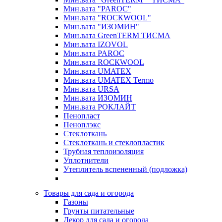
Мин.вата "PAROC"
Мин.вата "ROCКWOOL"
Мин.вата "ИЗОМИН"
Мин.вата GreenTERM ТИСМА
Мин.вата IZOVOL
Мин.вата PAROC
Мин.вата ROCКWOOL
Мин.вата UMATEX
Мин.вата UMATEX Termo
Мин.вата URSA
Мин.вата ИЗОМИН
Мин.вата РОКЛАЙТ
Пенопласт
Пеноплэкс
Стеклоткань
Стеклоткань и стеклопластик
Трубная теплоизоляция
Уплотнители
Утеплитель вспененный (подложка)
Товары для сада и огорода
Газоны
Грунты питательные
Декор для сада и огорода