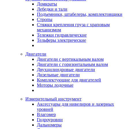
Домкраты
Лебедки и тали
Подъемники, штабелеры, комплектовщики
Стропы
Стяжки крепления груза с храповым
механизмом
Тележки гидравлические
Тельферы электрические
Двигатели
Двигатели с вертикальным валом
Двигатели с горизонтальным валом
Двухцилиндровые двигатели
Дизельные двигатели
Комплектующие для двигателей
Моторы лодочные
Измерительный инструмент
Аксессуары для нивелиров и лазерных
уровней
Влагомер
Гидроуровни
Дальномеры