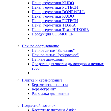
Пены, герметики KUDO
Пены, герметики PUTECH
Пены, герметики DONEWELL
Пены, герметики KUDO
Пены, герметики PUTECH
Пены, герметики TEGRA
Пены, герметики ТехноНИКОЛЬ
Продукция COSMOFEN
Печное оборудование
Печное литье "Балезино"
Печное литье "Рубцовское"
Печные дымоходы
Средства для чистки дымоходов и печных
труб
Плитка и керамогранит
Керамическая плитка
Керамогранит
Раскладка для плитки
Подвесной потолок
Кассетные потолки Албес