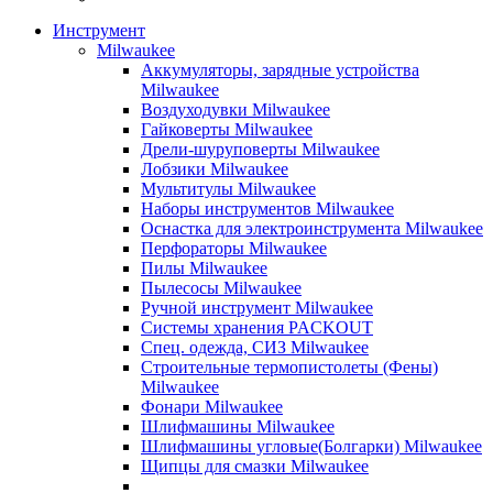
Инструмент
Milwaukee
Аккумуляторы, зарядные устройства
Milwaukee
Воздуходувки Milwaukee
Гайковерты Milwaukee
Дрели-шуруповерты Milwaukee
Лобзики Milwaukee
Мультитулы Milwaukee
Наборы инструментов Milwaukee
Оснастка для электроинструмента Milwaukee
Перфораторы Milwaukee
Пилы Milwaukee
Пылесосы Milwaukee
Ручной инструмент Milwaukee
Системы хранения PACKOUT
Спец. одежда, СИЗ Milwaukee
Строительные термопистолеты (Фены)
Milwaukee
Фонари Milwaukee
Шлифмашины Milwaukee
Шлифмашины угловые(Болгарки) Milwaukee
Щипцы для смазки Milwaukee