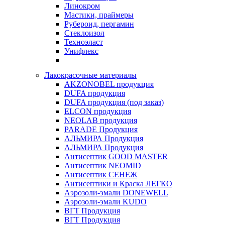
Линокром
Мастики, праймеры
Рубероид, пергамин
Стеклоизол
Техноэласт
Унифлекс
Лакокрасочные материалы
AKZONOBEL продукция
DUFA продукция
DUFA продукция (под заказ)
ELCON продукция
NEOLAB продукция
PARADE Продукция
АЛЬМИРА Продукция
АЛЬМИРА Продукция
Антисептик GOOD MASTER
Антисептик NEOMID
Антисептик СЕНЕЖ
Антисептики и Краска ЛЕГКО
Аэрозоли-эмали DONEWELL
Аэрозоли-эмали KUDO
ВГТ Продукция
ВГТ Продукция