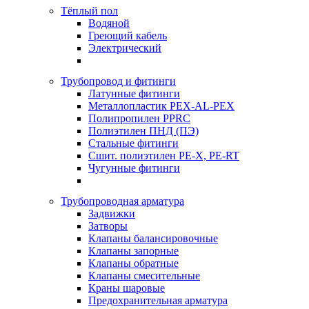
Тёплый пол
Водяной
Греющий кабель
Электрический
Трубопровод и фитинги
Латунные фитинги
Металлопластик PEX-AL-PEX
Полипропилен PPRC
Полиэтилен ПНД (ПЭ)
Стальные фитинги
Сшит. полиэтилен PE-X, PE-RT
Чугунные фитинги
Трубопроводная арматура
Задвижки
Затворы
Клапаны балансировочные
Клапаны запорные
Клапаны обратные
Клапаны смесительные
Краны шаровые
Предохранительная арматура