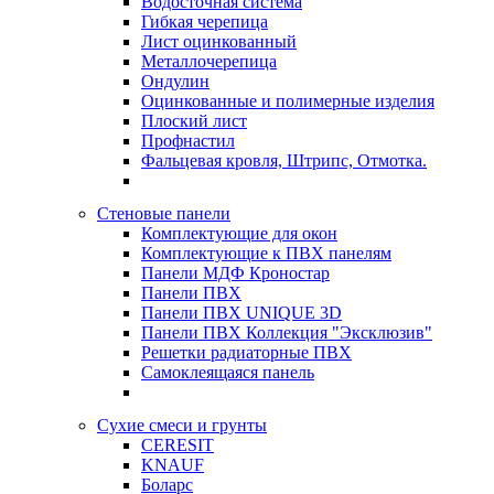
Водосточная система
Гибкая черепица
Лист оцинкованный
Металлочерепица
Ондулин
Оцинкованные и полимерные изделия
Плоский лист
Профнастил
Фальцевая кровля, Штрипс, Отмотка.
Стеновые панели
Комплектующие для окон
Комплектующие к ПВХ панелям
Панели МДФ Кроностар
Панели ПВХ
Панели ПВХ UNIQUE 3D
Панели ПВХ Коллекция "Эксклюзив"
Решетки радиаторные ПВХ
Самоклеящаяся панель
Сухие смеси и грунты
CERESIT
KNAUF
Боларс