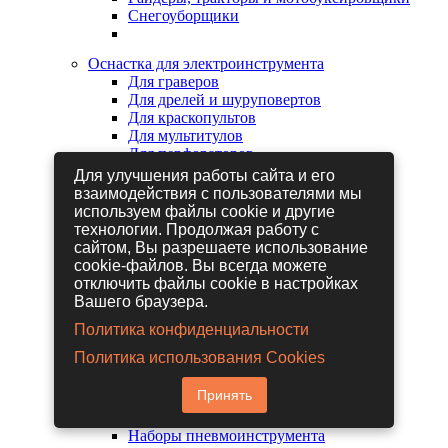
Снегоуборщики
Оснастка для электроинструмента
Для граверов
Для дрелей и шуруповертов
Для краскопультов
Для мультитулов
Для перфораторов
Для сабельных пил
Для улучшения работы сайта и его
Для строительных фенов
взаимодействия с пользователями мы
Для фрезеров
используем файлы cookie и другие
Для шлифовальных машин
технологии. Продолжая работу с
Для электрических лобзиков
сайтом, Вы разрешаете использование
Для электрических ножниц
cookie-файлов. Вы всегда можете
Для электрических пил
отключить файлы cookie в настройках
Для электрических рубанков
Вашего браузера.
Политика конфиденциальности
Пневмоинструмент
Политика использования Cookies
Гайковерты пневматические
Дрели пневматические
Принять
Другие пневмоинструменты
Заклепочники пневматические
Наборы пневмоинструмента