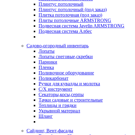
Плинтус потолочный
Плинтус потолочный (под заказ)
Плитка потолочная (под заказ)
Плиты потолочные ARMSTRONG
Подвесная система Javelin ARMSTRONG
Подвесная система Албес
Садово-огородный инвентарь
Лопаты
Лопаты снеговые,скребки
Парники
Пленка
Поливочное оборудование
Поликарбонат
Ручки для кувалды и молотка
С/Х инструмент
Секаторы,косы,серпы
Тачки садовые и строительные
Теплицы и грядки
Укрывной материал
Шланг
Сайдинг, Вент-фасады