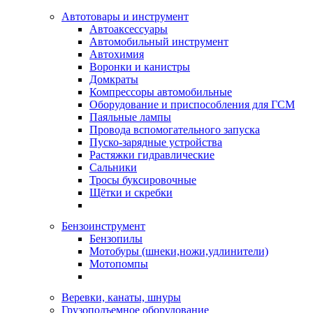
Автотовары и инструмент
Автоаксессуары
Автомобильный инструмент
Автохимия
Воронки и канистры
Домкраты
Компрессоры автомобильные
Оборудование и приспособления для ГСМ
Паяльные лампы
Провода вспомогательного запуска
Пуско-зарядные устройства
Растяжки гидравлические
Сальники
Тросы буксировочные
Щётки и скребки
Бензоинструмент
Бензопилы
Мотобуры (шнеки,ножи,удлинители)
Мотопомпы
Веревки, канаты, шнуры
Грузоподъемное оборудование