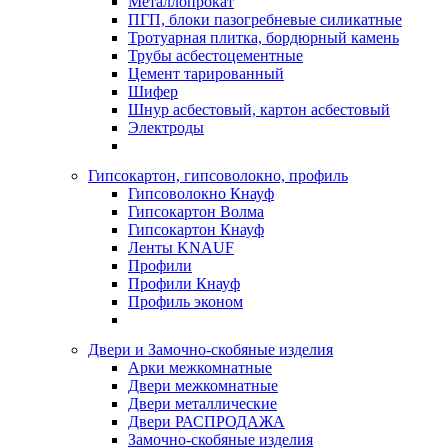
Металлопрокат
ПГП, блоки пазогребневые силикатные
Тротуарная плитка, бордюрный камень
Трубы асбестоцементные
Цемент тарированный
Шифер
Шнур асбестовый, картон асбестовый
Электроды
Гипсокартон, гипсоволокно, профиль
Гипсоволокно Кнауф
Гипсокартон Волма
Гипсокартон Кнауф
Ленты KNAUF
Профили
Профили Кнауф
Профиль эконом
Двери и Замочно-скобяные изделия
Арки межкомнатные
Двери межкомнатные
Двери металлические
Двери РАСПРОДАЖА
Замочно-скобяные изделия