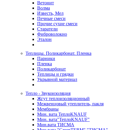
Ветонит
Волма
Известь, Мел
Печные смеси
Прочие сухие смеси
Старатели
Фиброволокно
Эталон
Теплицы. Поликарбонат. Пленка
Парники
Пленка
Поликарбонат
Теплицы и грядки
Укрывной материал
Тепло - Звукоизоляция
Жгут теплоизоляционный
Межвенцовый утеплитель, пакля
Мембраны
Мин. вата ТеплоKNAUF
Мин. вата"ТеплоKNAUF"
Мин.вата ТИСМА
Мин.вата "GreenTERM" "ТИСМА"