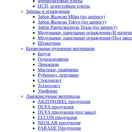
Фибролитовые плиты
ЦСП, огнестойкие плиты
Заборы и ограждения
Забор Жалюзи Milan (по запросу)
Забор Жалюзи Tokyo (по запросу)
Забор Ранчо/жалюзи Texas (по запросу)
Модульные, панельные ограждения (В наличи
Модульные, панельные ограждения (Под заказ
Штакетник
Кровельные рулонные материалы
Битум
Гидроизоляция
Линокром
Мастики, праймеры
Рубероид, пергамин
Стеклоизол
Техноэласт
Унифлекс
Лакокрасочные материалы
AKZONOBEL продукция
DUFA продукция
DUFA продукция (под заказ)
ELCON продукция
NEOLAB продукция
PARADE Продукция