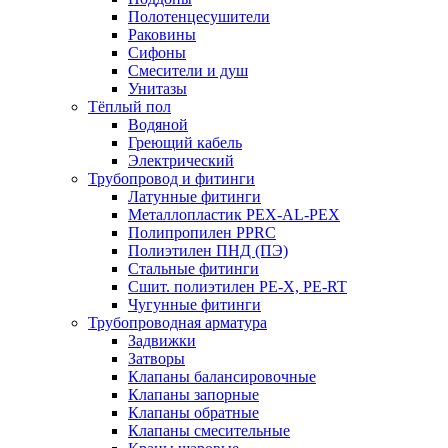
Полотенцесушители
Раковины
Сифоны
Смесители и душ
Унитазы
Тёплый пол
Водяной
Греющий кабель
Электрический
Трубопровод и фитинги
Латунные фитинги
Металлопластик PEX-AL-PEX
Полипропилен PPRC
Полиэтилен ПНД (ПЭ)
Стальные фитинги
Сшит. полиэтилен PE-X, PE-RT
Чугунные фитинги
Трубопроводная арматура
Задвижки
Затворы
Клапаны балансировочные
Клапаны запорные
Клапаны обратные
Клапаны смесительные