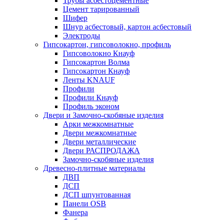
Трубы асбестоцементные
Цемент тарированный
Шифер
Шнур асбестовый, картон асбестовый
Электроды
Гипсокартон, гипсоволокно, профиль
Гипсоволокно Кнауф
Гипсокартон Волма
Гипсокартон Кнауф
Ленты KNAUF
Профили
Профили Кнауф
Профиль эконом
Двери и Замочно-скобяные изделия
Арки межкомнатные
Двери межкомнатные
Двери металлические
Двери РАСПРОДАЖА
Замочно-скобяные изделия
Древесно-плитные материалы
ДВП
ДСП
ДСП шпунтованная
Панели OSB
Фанера