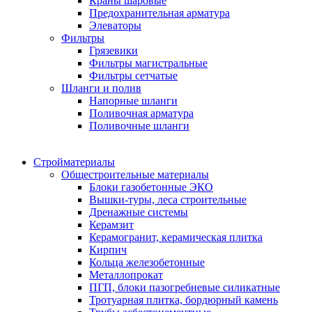
Краны шаровые
Предохранительная арматура
Элеваторы
Фильтры
Грязевики
Фильтры магистральные
Фильтры сетчатые
Шланги и полив
Напорные шланги
Поливочная арматура
Поливочные шланги
Стройматериалы
Oбщестроительные материалы
Блоки газобетонные ЭКО
Вышки-туры, леса строительные
Дренажные системы
Керамзит
Керамогранит, керамическая плитка
Кирпич
Кольца железобетонные
Металлопрокат
ПГП, блоки пазогребневые силикатные
Тротуарная плитка, бордюрный камень