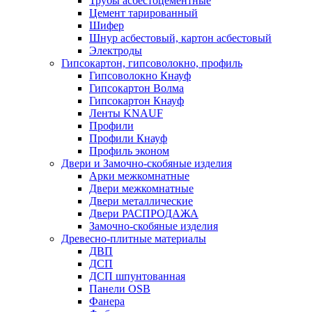
Трубы асбестоцементные
Цемент тарированный
Шифер
Шнур асбестовый, картон асбестовый
Электроды
Гипсокартон, гипсоволокно, профиль
Гипсоволокно Кнауф
Гипсокартон Волма
Гипсокартон Кнауф
Ленты KNAUF
Профили
Профили Кнауф
Профиль эконом
Двери и Замочно-скобяные изделия
Арки межкомнатные
Двери межкомнатные
Двери металлические
Двери РАСПРОДАЖА
Замочно-скобяные изделия
Древесно-плитные материалы
ДВП
ДСП
ДСП шпунтованная
Панели OSB
Фанера