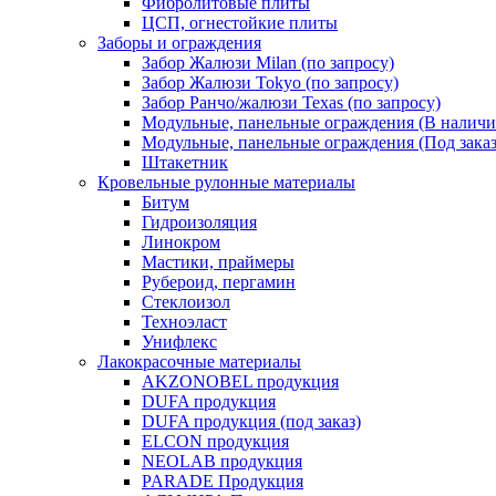
Фибролитовые плиты
ЦСП, огнестойкие плиты
Заборы и ограждения
Забор Жалюзи Milan (по запросу)
Забор Жалюзи Tokyo (по запросу)
Забор Ранчо/жалюзи Texas (по запросу)
Модульные, панельные ограждения (В наличи
Модульные, панельные ограждения (Под заказ
Штакетник
Кровельные рулонные материалы
Битум
Гидроизоляция
Линокром
Мастики, праймеры
Рубероид, пергамин
Стеклоизол
Техноэласт
Унифлекс
Лакокрасочные материалы
AKZONOBEL продукция
DUFA продукция
DUFA продукция (под заказ)
ELCON продукция
NEOLAB продукция
PARADE Продукция