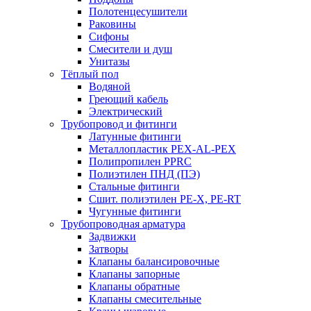
Полотенцесушители
Раковины
Сифоны
Смесители и душ
Унитазы
Тёплый пол
Водяной
Греющий кабель
Электрический
Трубопровод и фитинги
Латунные фитинги
Металлопластик PEX-AL-PEX
Полипропилен PPRC
Полиэтилен ПНД (ПЭ)
Стальные фитинги
Сшит. полиэтилен PE-X, PE-RT
Чугунные фитинги
Трубопроводная арматура
Задвижки
Затворы
Клапаны балансировочные
Клапаны запорные
Клапаны обратные
Клапаны смесительные