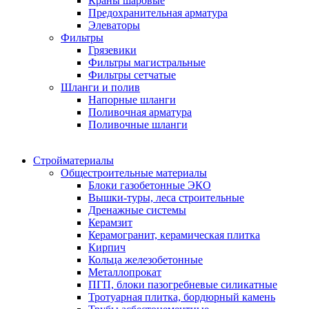
Краны шаровые
Предохранительная арматура
Элеваторы
Фильтры
Грязевики
Фильтры магистральные
Фильтры сетчатые
Шланги и полив
Напорные шланги
Поливочная арматура
Поливочные шланги
Стройматериалы
Oбщестроительные материалы
Блоки газобетонные ЭКО
Вышки-туры, леса строительные
Дренажные системы
Керамзит
Керамогранит, керамическая плитка
Кирпич
Кольца железобетонные
Металлопрокат
ПГП, блоки пазогребневые силикатные
Тротуарная плитка, бордюрный камень