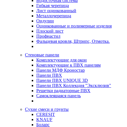
Водосточная система
Гибкая черепица
Лист оцинкованный
Металлочерепица
Ондулин
Оцинкованные и полимерные изделия
Плоский лист
Профнастил
Фальцевая кровля, Штрипс, Отмотка.
Стеновые панели
Комплектующие для окон
Комплектующие к ПВХ панелям
Панели МДФ Кроностар
Панели ПВХ
Панели ПВХ UNIQUE 3D
Панели ПВХ Коллекция "Эксклюзив"
Решетки радиаторные ПВХ
Самоклеящаяся панель
Сухие смеси и грунты
CERESIT
KNAUF
Боларс