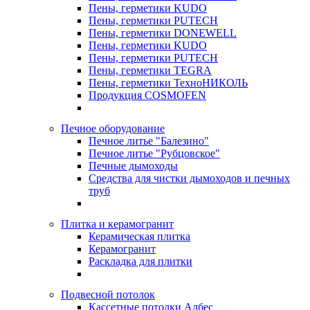
Пены, герметики KUDO
Пены, герметики PUTECH
Пены, герметики DONEWELL
Пены, герметики KUDO
Пены, герметики PUTECH
Пены, герметики TEGRA
Пены, герметики ТехноНИКОЛЬ
Продукция COSMOFEN
Печное оборудование
Печное литье "Балезино"
Печное литье "Рубцовское"
Печные дымоходы
Средства для чистки дымоходов и печных
труб
Плитка и керамогранит
Керамическая плитка
Керамогранит
Раскладка для плитки
Подвесной потолок
Кассетные потолки Албес