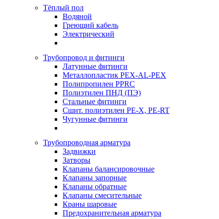
Тёплый пол
Водяной
Греющий кабель
Электрический
Трубопровод и фитинги
Латунные фитинги
Металлопластик PEX-AL-PEX
Полипропилен PPRC
Полиэтилен ПНД (ПЭ)
Стальные фитинги
Сшит. полиэтилен PE-X, PE-RT
Чугунные фитинги
Трубопроводная арматура
Задвижки
Затворы
Клапаны балансировочные
Клапаны запорные
Клапаны обратные
Клапаны смесительные
Краны шаровые
Предохранительная арматура