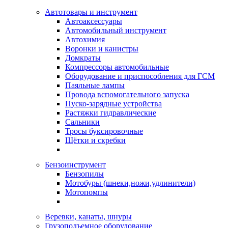
Автотовары и инструмент
Автоаксессуары
Автомобильный инструмент
Автохимия
Воронки и канистры
Домкраты
Компрессоры автомобильные
Оборудование и приспособления для ГСМ
Паяльные лампы
Провода вспомогательного запуска
Пуско-зарядные устройства
Растяжки гидравлические
Сальники
Тросы буксировочные
Щётки и скребки
Бензоинструмент
Бензопилы
Мотобуры (шнеки,ножи,удлинители)
Мотопомпы
Веревки, канаты, шнуры
Грузоподъемное оборудование