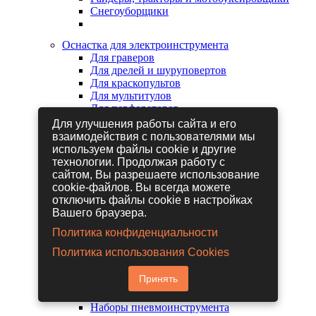
Снегоуборщики
Оснастка для электроинструмента
Для граверов
Для дрелей и шуруповертов
Для краскопультов
Для мультитулов
Для перфораторов
Для сабельных пил
Для улучшения работы сайта и его
Для строительных фенов
взаимодействия с пользователями мы
Для фрезеров
используем файлы cookie и другие
Для шлифовальных машин
технологии. Продолжая работу с
Для электрических лобзиков
сайтом, Вы разрешаете использование
Для электрических ножниц
cookie-файлов. Вы всегда можете
Для электрических пил
отключить файлы cookie в настройках
Для электрических рубанков
Вашего браузера.
Политика конфиденциальности
Пневмоинструмент
Политика использования Cookies
Гайковерты пневматические
Дрели пневматические
Принять
Другие пневмоинструменты
Заклепочники пневматические
Наборы пневмоинструмента