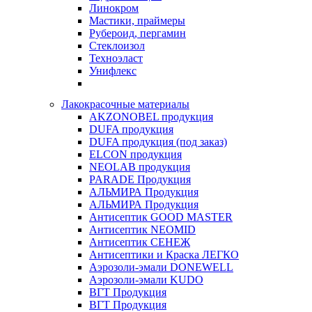
Линокром
Мастики, праймеры
Рубероид, пергамин
Стеклоизол
Техноэласт
Унифлекс
Лакокрасочные материалы
AKZONOBEL продукция
DUFA продукция
DUFA продукция (под заказ)
ELCON продукция
NEOLAB продукция
PARADE Продукция
АЛЬМИРА Продукция
АЛЬМИРА Продукция
Антисептик GOOD MASTER
Антисептик NEOMID
Антисептик СЕНЕЖ
Антисептики и Краска ЛЕГКО
Аэрозоли-эмали DONEWELL
Аэрозоли-эмали KUDO
ВГТ Продукция
ВГТ Продукция