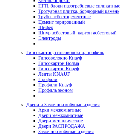
Металлопрокат
ПГП, блоки пазогребневые силикатные
Тротуарная плитка, бордюрный камень
Трубы асбестоцементные
Цемент тарированный
Шифер
Шнур асбестовый, картон асбестовый
Электроды
Гипсокартон, гипсоволокно, профиль
Гипсоволокно Кнауф
Гипсокартон Волма
Гипсокартон Кнауф
Ленты KNAUF
Профили
Профили Кнауф
Профиль эконом
Двери и Замочно-скобяные изделия
Арки межкомнатные
Двери межкомнатные
Двери металлические
Двери РАСПРОДАЖА
Замочно-скобяные изделия