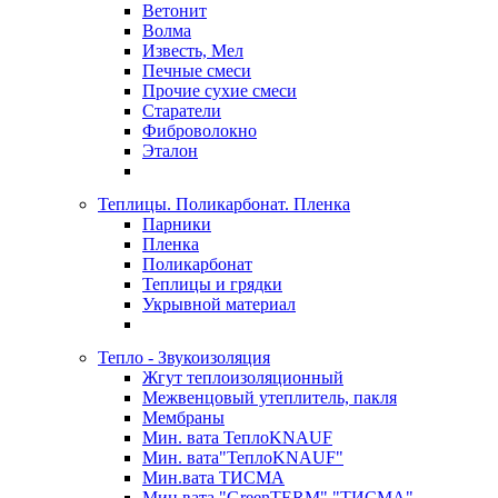
Ветонит
Волма
Известь, Мел
Печные смеси
Прочие сухие смеси
Старатели
Фиброволокно
Эталон
Теплицы. Поликарбонат. Пленка
Парники
Пленка
Поликарбонат
Теплицы и грядки
Укрывной материал
Тепло - Звукоизоляция
Жгут теплоизоляционный
Межвенцовый утеплитель, пакля
Мембраны
Мин. вата ТеплоKNAUF
Мин. вата"ТеплоKNAUF"
Мин.вата ТИСМА
Мин.вата "GreenTERM" "ТИСМА"