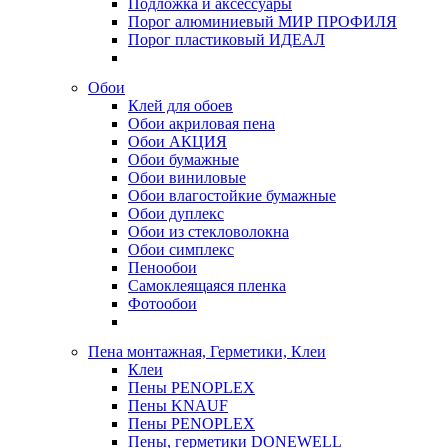
Подложка и аксессуары
Порог алюминиевый МИР ПРОФИЛЯ
Порог пластиковый ИДЕАЛ
Обои
Клей для обоев
Обои акриловая пена
Обои АКЦИЯ
Обои бумажные
Обои виниловые
Обои влагостойкие бумажные
Обои дуплекс
Обои из стекловолокна
Обои симплекс
Пенообои
Самоклеящаяся пленка
Фотообои
Пена монтажная, Герметики, Клеи
Клеи
Пены PENOPLEX
Пены KNAUF
Пены PENOPLEX
Пены, герметики DONEWELL