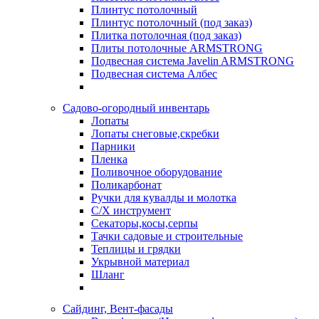
Плинтус потолочный
Плинтус потолочный (под заказ)
Плитка потолочная (под заказ)
Плиты потолочные ARMSTRONG
Подвесная система Javelin ARMSTRONG
Подвесная система Албес
Садово-огородный инвентарь
Лопаты
Лопаты снеговые,скребки
Парники
Пленка
Поливочное оборудование
Поликарбонат
Ручки для кувалды и молотка
С/Х инструмент
Секаторы,косы,серпы
Тачки садовые и строительные
Теплицы и грядки
Укрывной материал
Шланг
Сайдинг, Вент-фасады