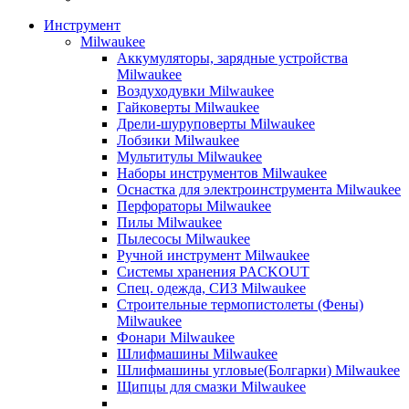
Инструмент
Milwaukee
Аккумуляторы, зарядные устройства
Milwaukee
Воздуходувки Milwaukee
Гайковерты Milwaukee
Дрели-шуруповерты Milwaukee
Лобзики Milwaukee
Мультитулы Milwaukee
Наборы инструментов Milwaukee
Оснастка для электроинструмента Milwaukee
Перфораторы Milwaukee
Пилы Milwaukee
Пылесосы Milwaukee
Ручной инструмент Milwaukee
Системы хранения PACKOUT
Спец. одежда, СИЗ Milwaukee
Строительные термопистолеты (Фены)
Milwaukee
Фонари Milwaukee
Шлифмашины Milwaukee
Шлифмашины угловые(Болгарки) Milwaukee
Щипцы для смазки Milwaukee