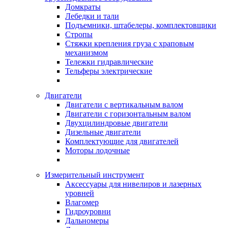
Домкраты
Лебедки и тали
Подъемники, штабелеры, комплектовщики
Стропы
Стяжки крепления груза с храповым
механизмом
Тележки гидравлические
Тельферы электрические
Двигатели
Двигатели с вертикальным валом
Двигатели с горизонтальным валом
Двухцилиндровые двигатели
Дизельные двигатели
Комплектующие для двигателей
Моторы лодочные
Измерительный инструмент
Аксессуары для нивелиров и лазерных
уровней
Влагомер
Гидроуровни
Дальномеры