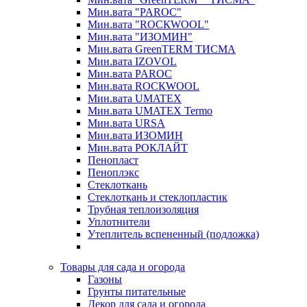
Мин.вата "PAROC"
Мин.вата "ROCКWOOL"
Мин.вата "ИЗОМИН"
Мин.вата GreenTERM ТИСМА
Мин.вата IZOVOL
Мин.вата PAROC
Мин.вата ROCКWOOL
Мин.вата UMATEX
Мин.вата UMATEX Termo
Мин.вата URSA
Мин.вата ИЗОМИН
Мин.вата РОКЛАЙТ
Пенопласт
Пеноплэкс
Стеклоткань
Стеклоткань и стеклопластик
Трубная теплоизоляция
Уплотнители
Утеплитель вспененный (подложка)
Товары для сада и огорода
Газоны
Грунты питательные
Декор для сада и огорода