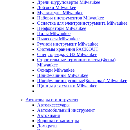
Дрели-шуруповерты Milwaukee
Лобзики Milwaukee
Мультитулы Milwaukee
Наборы инструментов Milwaukee
Оснастка для электроинструмента Milwaukee
Перфораторы Milwaukee
Пилы Milwaukee
Пылесосы Milwaukee
Ручной инструмент Milwaukee
Системы хранения PACKOUT
Спец. одежда, СИЗ Milwaukee
Строительные термопистолеты (Фены)
Milwaukee
Фонари Milwaukee
Шлифмашины Milwaukee
Шлифмашины угловые(Болгарки) Milwaukee
Щипцы для смазки Milwaukee
Автотовары и инструмент
Автоаксессуары
Автомобильный инструмент
Автохимия
Воронки и канистры
Домкраты