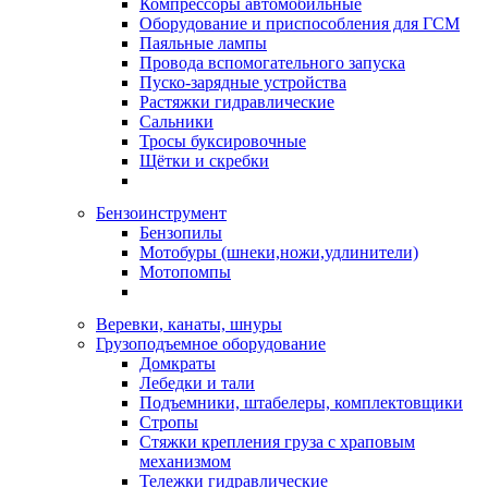
Компрессоры автомобильные
Оборудование и приспособления для ГСМ
Паяльные лампы
Провода вспомогательного запуска
Пуско-зарядные устройства
Растяжки гидравлические
Сальники
Тросы буксировочные
Щётки и скребки
Бензоинструмент
Бензопилы
Мотобуры (шнеки,ножи,удлинители)
Мотопомпы
Веревки, канаты, шнуры
Грузоподъемное оборудование
Домкраты
Лебедки и тали
Подъемники, штабелеры, комплектовщики
Стропы
Стяжки крепления груза с храповым
механизмом
Тележки гидравлические