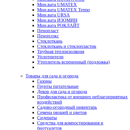
Мин.вата UMATEX
Мин.вата UMATEX Termo
Мин.вата URSA
Мин.вата ИЗОМИН
Мин.вата РОКЛАЙТ
Пенопласт
Пеноплэкс
Стеклоткань
Стеклоткань и стеклопластик
Трубная теплоизоляция
Уплотнители
Утеплитель вспененный (подложка)
Товары для сада и огорода
Газоны
Грунты питательные
Декор для сада и огорода
Профилактика от внешних неблагоприятных
воздействий
Садово-огородный инвентарь
Семена овощей и цветов
Сидераты
Средства для компостирования и
биотуалетов