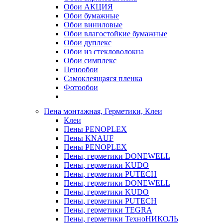
Обои АКЦИЯ
Обои бумажные
Обои виниловые
Обои влагостойкие бумажные
Обои дуплекс
Обои из стекловолокна
Обои симплекс
Пенообои
Самоклеящаяся пленка
Фотообои
Пена монтажная, Герметики, Клеи
Клеи
Пены PENOPLEX
Пены KNAUF
Пены PENOPLEX
Пены, герметики DONEWELL
Пены, герметики KUDO
Пены, герметики PUTECH
Пены, герметики DONEWELL
Пены, герметики KUDO
Пены, герметики PUTECH
Пены, герметики TEGRA
Пены, герметики ТехноНИКОЛЬ