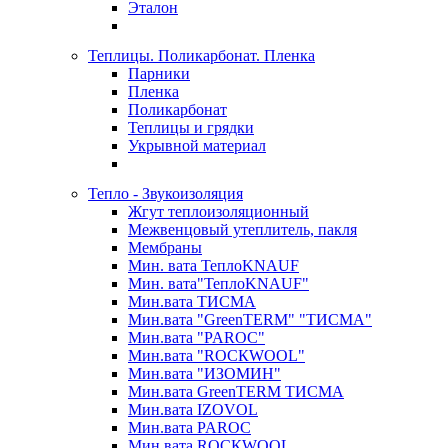
Эталон
Теплицы. Поликарбонат. Пленка
Парники
Пленка
Поликарбонат
Теплицы и грядки
Укрывной материал
Тепло - Звукоизоляция
Жгут теплоизоляционный
Межвенцовый утеплитель, пакля
Мембраны
Мин. вата ТеплоKNAUF
Мин. вата"ТеплоKNAUF"
Мин.вата ТИСМА
Мин.вата "GreenTERM" "ТИСМА"
Мин.вата "PAROC"
Мин.вата "ROCКWOOL"
Мин.вата "ИЗОМИН"
Мин.вата GreenTERM ТИСМА
Мин.вата IZOVOL
Мин.вата PAROC
Мин.вата ROCКWOOL