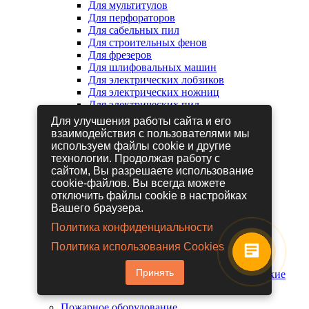
Для мультитулов
Для перфораторов
Для сабельных пил
Для строительных фенов
Для фрезеров
Для шлифовальных машин
Для электрических лобзиков
Для электрических ножниц
Для электрических пил
Для электрических рубанков
Для улучшения работы сайта и его
взаимодействия с пользователями мы
используем файлы cookie и другие
Пневмоинструмент
технологии. Продолжая работу с
Гайковерты пневматические
сайтом, Вы разрешаете использование
Дрели пневматические
cookie-файлов. Вы всегда можете
Другие пневмоинструменты
отключить файлы cookie в настройках
Заклепочники пневматические
Вашего браузера.
Наборы пневмоинструмента
Пистолеты пневматические
Политика конфиденциальности
Расходные материалы для
Политика использования Cookies
пневмоинструментов
Шланги для пневмоинструментов
Принять
Шлифовальные машины пневматические
Пожарное оборудование