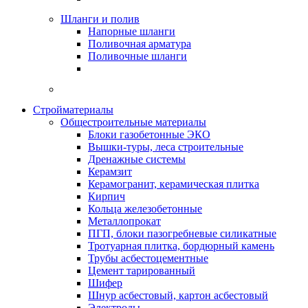
Шланги и полив
Напорные шланги
Поливочная арматура
Поливочные шланги
Стройматериалы
Oбщестроительные материалы
Блоки газобетонные ЭКО
Вышки-туры, леса строительные
Дренажные системы
Керамзит
Керамогранит, керамическая плитка
Кирпич
Кольца железобетонные
Металлопрокат
ПГП, блоки пазогребневые силикатные
Тротуарная плитка, бордюрный камень
Трубы асбестоцементные
Цемент тарированный
Шифер
Шнур асбестовый, картон асбестовый
Электроды