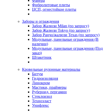
Фанера
Фибролитовые плиты
ЦСП, огнестойкие плиты
Заборы и ограждения
Забор Жалюзи Milan (по запросу)
Забор Жалюзи Tokyo (по запросу)
Забор Ранчо/жалюзи Texas (по запросу)
Модульные, панельные ограждения (В
наличии)
Модульные, панельные ограждения (Под
заказ)
Штакетник
Кровельные рулонные материалы
Битум
Гидроизоляция
Линокром
Мастики, праймеры
Рубероид, пергамин
Стеклоизол
Техноэласт
Унифлекс