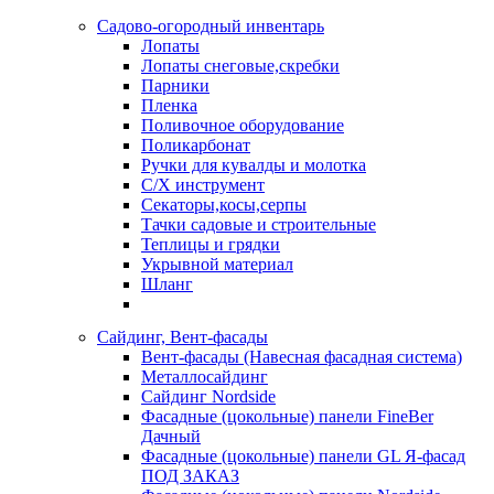
Садово-огородный инвентарь
Лопаты
Лопаты снеговые,скребки
Парники
Пленка
Поливочное оборудование
Поликарбонат
Ручки для кувалды и молотка
С/Х инструмент
Секаторы,косы,серпы
Тачки садовые и строительные
Теплицы и грядки
Укрывной материал
Шланг
Сайдинг, Вент-фасады
Вент-фасады (Навесная фасадная система)
Металлосайдинг
Сайдинг Nordside
Фасадные (цокольные) панели FineBer
Дачный
Фасадные (цокольные) панели GL Я-фасад
ПОД ЗАКАЗ