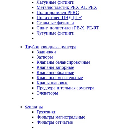
Латунные фитинги
Металлопластик PEX-AL-PEX
Полипропилен PPRC
Полиэтилен ПНД (ПЭ)
Стальные фитинги
Сшит. полиэтилен PE-X, PE-RT
Чугунные фитинги
Трубопроводная арматура
Задвижки
Затворы
Клапаны балансировочные
Клапаны запорные
Клапаны обратные
Клапаны смесительные
Краны шаровые
Предохранительная арматура
Элеваторы
Фильтры
Грязевики
Фильтры магистральные
Фильтры сетчатые