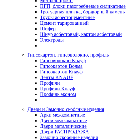
Металлопрокат
ПГП, блоки пазогребневые силикатные
Тротуарная плитка, бордюрный камень
Трубы асбестоцементные
Цемент тарированный
Шифер
Шнур асбестовый, картон асбестовый
Электроды
Гипсокартон, гипсоволокно, профиль
Гипсоволокно Кнауф
Гипсокартон Волма
Гипсокартон Кнауф
Ленты KNAUF
Профили
Профили Кнауф
Профиль эконом
Двери и Замочно-скобяные изделия
Арки межкомнатные
Двери межкомнатные
Двери металлические
Двери РАСПРОДАЖА
Замочно-скобяные изделия