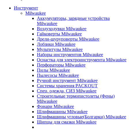
Инструмент
Milwaukee
Аккумуляторы, зарядные устройства
Milwaukee
Воздуходувки Milwaukee
Гайковерты Milwaukee
Дрели-шуруповерты Milwaukee
Лобзики Milwaukee
Мультитулы Milwaukee
Наборы инструментов Milwaukee
Оснастка для электроинструмента Milwaukee
Перфораторы Milwaukee
Пилы Milwaukee
Пылесосы Milwaukee
Ручной инструмент Milwaukee
Системы хранения PACKOUT
Спец. одежда, СИЗ Milwaukee
Строительные термопистолеты (Фены)
Milwaukee
Фонари Milwaukee
Шлифмашины Milwaukee
Шлифмашины угловые(Болгарки) Milwaukee
Щипцы для смазки Milwaukee