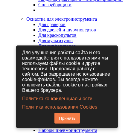
Снегоуборщики
Оснастка для электроинструмента
Для граверов
Для дрелей и шуруповертов
Для краскопультов
Для мультитулов
Для перфораторов
Для сабельных пил
Для улучшения работы сайта и его
Для строительных фенов
взаимодействия с пользователями мы
Для фрезеров
используем файлы cookie и другие
Для шлифовальных машин
технологии. Продолжая работу с
Для электрических лобзиков
сайтом, Вы разрешаете использование
Для электрических ножниц
cookie-файлов. Вы всегда можете
Для электрических пил
отключить файлы cookie в настройках
Для электрических рубанков
Вашего браузера.
Политика конфиденциальности
Пневмоинструмент
Политика использования Cookies
Гайковерты пневматические
Дрели пневматические
Принять
Другие пневмоинструменты
Заклепочники пневматические
Наборы пневмоинструмента