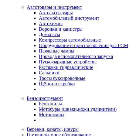
Автотовары и инструмент
Автоаксессуары
Автомобильный инструмент
Автохимия
Воронки и канистры
Домкраты
Компрессоры автомобильные
Оборудование и приспособления для ГСМ
Паяльные лампы
Провода вспомогательного запуска
Пуско-зарядные устройства
Растяжки гидравлические
Сальники
Тросы буксировочные
Щётки и скребки
Бензоинструмент
Бензопилы
Мотобуры (шнеки,ножи,удлинители)
Мотопомпы
Веревки, канаты, шнуры
Грузоподъемное оборудование