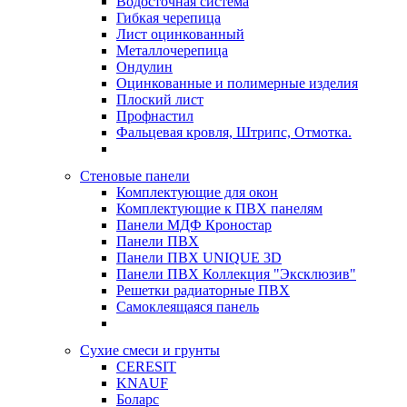
Водосточная система
Гибкая черепица
Лист оцинкованный
Металлочерепица
Ондулин
Оцинкованные и полимерные изделия
Плоский лист
Профнастил
Фальцевая кровля, Штрипс, Отмотка.
Стеновые панели
Комплектующие для окон
Комплектующие к ПВХ панелям
Панели МДФ Кроностар
Панели ПВХ
Панели ПВХ UNIQUE 3D
Панели ПВХ Коллекция "Эксклюзив"
Решетки радиаторные ПВХ
Самоклеящаяся панель
Сухие смеси и грунты
CERESIT
KNAUF
Боларс