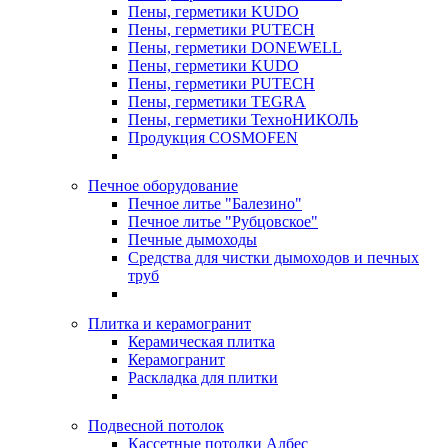
Пены, герметики KUDO
Пены, герметики PUTECH
Пены, герметики DONEWELL
Пены, герметики KUDO
Пены, герметики PUTECH
Пены, герметики TEGRA
Пены, герметики ТехноНИКОЛЬ
Продукция COSMOFEN
Печное оборудование
Печное литье "Балезино"
Печное литье "Рубцовское"
Печные дымоходы
Средства для чистки дымоходов и печных
труб
Плитка и керамогранит
Керамическая плитка
Керамогранит
Раскладка для плитки
Подвесной потолок
Кассетные потолки Албес