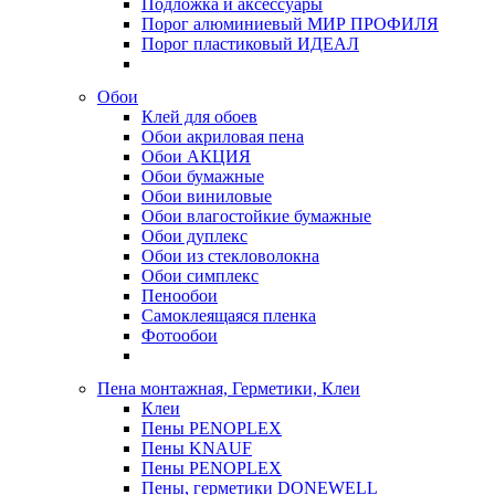
Подложка и аксессуары
Порог алюминиевый МИР ПРОФИЛЯ
Порог пластиковый ИДЕАЛ
Обои
Клей для обоев
Обои акриловая пена
Обои АКЦИЯ
Обои бумажные
Обои виниловые
Обои влагостойкие бумажные
Обои дуплекс
Обои из стекловолокна
Обои симплекс
Пенообои
Самоклеящаяся пленка
Фотообои
Пена монтажная, Герметики, Клеи
Клеи
Пены PENOPLEX
Пены KNAUF
Пены PENOPLEX
Пены, герметики DONEWELL