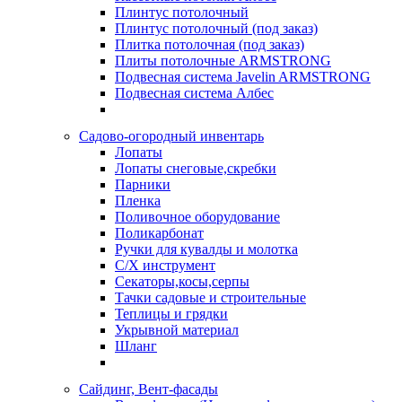
Плинтус потолочный
Плинтус потолочный (под заказ)
Плитка потолочная (под заказ)
Плиты потолочные ARMSTRONG
Подвесная система Javelin ARMSTRONG
Подвесная система Албес
Садово-огородный инвентарь
Лопаты
Лопаты снеговые,скребки
Парники
Пленка
Поливочное оборудование
Поликарбонат
Ручки для кувалды и молотка
С/Х инструмент
Секаторы,косы,серпы
Тачки садовые и строительные
Теплицы и грядки
Укрывной материал
Шланг
Сайдинг, Вент-фасады