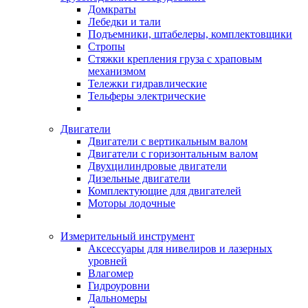
Домкраты
Лебедки и тали
Подъемники, штабелеры, комплектовщики
Стропы
Стяжки крепления груза с храповым
механизмом
Тележки гидравлические
Тельферы электрические
Двигатели
Двигатели с вертикальным валом
Двигатели с горизонтальным валом
Двухцилиндровые двигатели
Дизельные двигатели
Комплектующие для двигателей
Моторы лодочные
Измерительный инструмент
Аксессуары для нивелиров и лазерных
уровней
Влагомер
Гидроуровни
Дальномеры