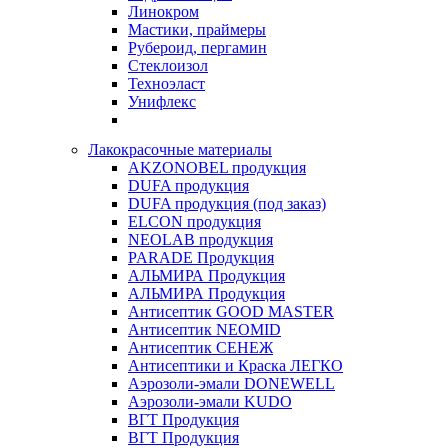
Линокром
Мастики, праймеры
Рубероид, пергамин
Стеклоизол
Техноэласт
Унифлекс
Лакокрасочные материалы
AKZONOBEL продукция
DUFA продукция
DUFA продукция (под заказ)
ELCON продукция
NEOLAB продукция
PARADE Продукция
АЛЬМИРА Продукция
АЛЬМИРА Продукция
Антисептик GOOD MASTER
Антисептик NEOMID
Антисептик СЕНЕЖ
Антисептики и Краска ЛЕГКО
Аэрозоли-эмали DONEWELL
Аэрозоли-эмали KUDO
ВГТ Продукция
ВГТ Продукция