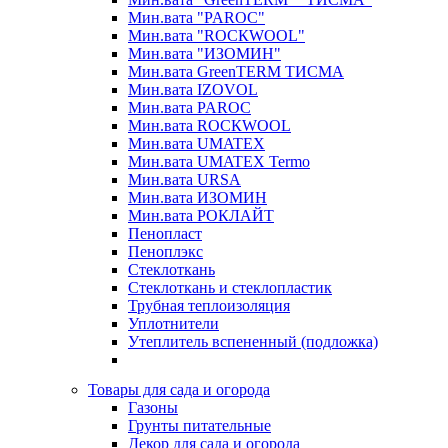
Мин.вата "PAROC"
Мин.вата "ROCКWOOL"
Мин.вата "ИЗОМИН"
Мин.вата GreenTERM ТИСМА
Мин.вата IZOVOL
Мин.вата PAROC
Мин.вата ROCКWOOL
Мин.вата UMATEX
Мин.вата UMATEX Termo
Мин.вата URSA
Мин.вата ИЗОМИН
Мин.вата РОКЛАЙТ
Пенопласт
Пеноплэкс
Стеклоткань
Стеклоткань и стеклопластик
Трубная теплоизоляция
Уплотнители
Утеплитель вспененный (подложка)
Товары для сада и огорода
Газоны
Грунты питательные
Декор для сада и огорода