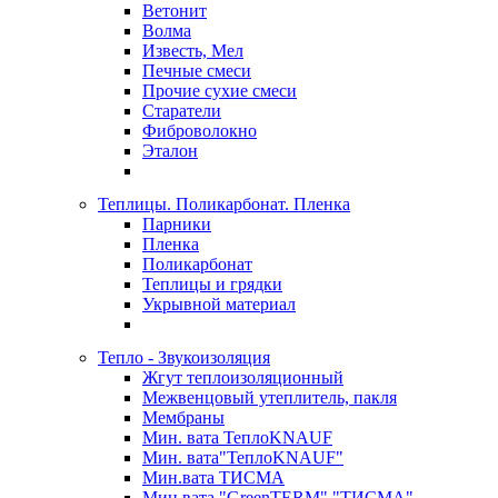
Ветонит
Волма
Известь, Мел
Печные смеси
Прочие сухие смеси
Старатели
Фиброволокно
Эталон
Теплицы. Поликарбонат. Пленка
Парники
Пленка
Поликарбонат
Теплицы и грядки
Укрывной материал
Тепло - Звукоизоляция
Жгут теплоизоляционный
Межвенцовый утеплитель, пакля
Мембраны
Мин. вата ТеплоKNAUF
Мин. вата"ТеплоKNAUF"
Мин.вата ТИСМА
Мин.вата "GreenTERM" "ТИСМА"