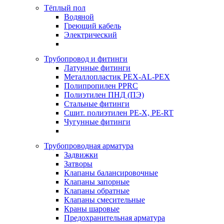
Тёплый пол
Водяной
Греющий кабель
Электрический
Трубопровод и фитинги
Латунные фитинги
Металлопластик PEX-AL-PEX
Полипропилен PPRC
Полиэтилен ПНД (ПЭ)
Стальные фитинги
Сшит. полиэтилен PE-X, PE-RT
Чугунные фитинги
Трубопроводная арматура
Задвижки
Затворы
Клапаны балансировочные
Клапаны запорные
Клапаны обратные
Клапаны смесительные
Краны шаровые
Предохранительная арматура