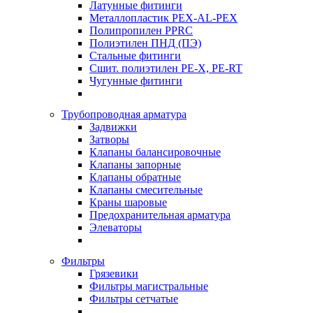
Латунные фитинги
Металлопластик PEX-AL-PEX
Полипропилен PPRC
Полиэтилен ПНД (ПЭ)
Стальные фитинги
Сшит. полиэтилен PE-X, PE-RT
Чугунные фитинги
Трубопроводная арматура
Задвижки
Затворы
Клапаны балансировочные
Клапаны запорные
Клапаны обратные
Клапаны смесительные
Краны шаровые
Предохранительная арматура
Элеваторы
Фильтры
Грязевики
Фильтры магистральные
Фильтры сетчатые