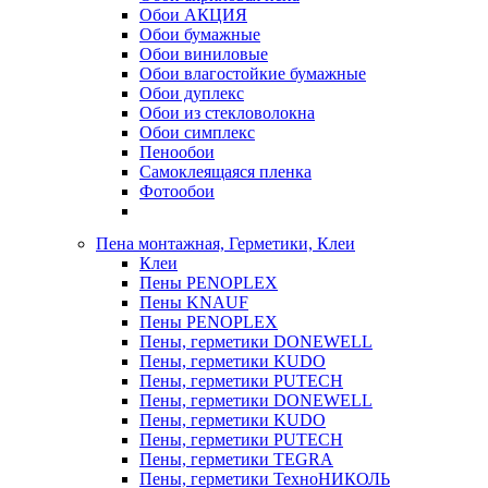
Обои АКЦИЯ
Обои бумажные
Обои виниловые
Обои влагостойкие бумажные
Обои дуплекс
Обои из стекловолокна
Обои симплекс
Пенообои
Самоклеящаяся пленка
Фотообои
Пена монтажная, Герметики, Клеи
Клеи
Пены PENOPLEX
Пены KNAUF
Пены PENOPLEX
Пены, герметики DONEWELL
Пены, герметики KUDO
Пены, герметики PUTECH
Пены, герметики DONEWELL
Пены, герметики KUDO
Пены, герметики PUTECH
Пены, герметики TEGRA
Пены, герметики ТехноНИКОЛЬ