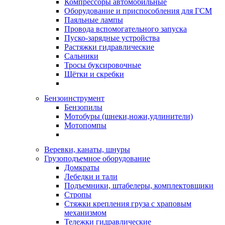
Компрессоры автомобильные
Оборудование и приспособления для ГСМ
Паяльные лампы
Провода вспомогательного запуска
Пуско-зарядные устройства
Растяжки гидравлические
Сальники
Тросы буксировочные
Щётки и скребки
Бензоинструмент
Бензопилы
Мотобуры (шнеки,ножи,удлинители)
Мотопомпы
Веревки, канаты, шнуры
Грузоподъемное оборудование
Домкраты
Лебедки и тали
Подъемники, штабелеры, комплектовщики
Стропы
Стяжки крепления груза с храповым
механизмом
Тележки гидравлические