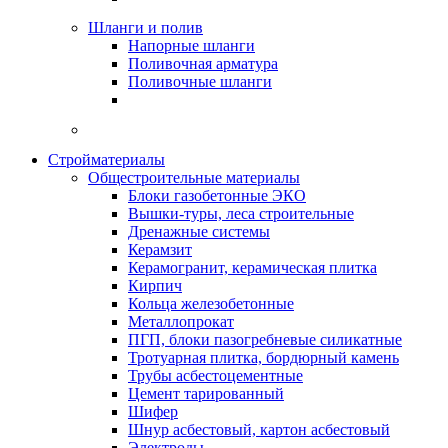
Шланги и полив
Напорные шланги
Поливочная арматура
Поливочные шланги
Стройматериалы
Oбщестроительные материалы
Блоки газобетонные ЭКО
Вышки-туры, леса строительные
Дренажные системы
Керамзит
Керамогранит, керамическая плитка
Кирпич
Кольца железобетонные
Металлопрокат
ПГП, блоки пазогребневые силикатные
Тротуарная плитка, бордюрный камень
Трубы асбестоцементные
Цемент тарированный
Шифер
Шнур асбестовый, картон асбестовый
Электроды