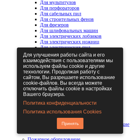
Для мультитулов
Для перфораторов
Для сабельных пил
Для строительных фенов
Для фрезеров
Для шлифовальных машин
Для электрических лобзиков
Для электрических ножниц
Для электрических пил
Для электрических рубанков
Для улучшения работы сайта и его
взаимодействия с пользователями мы
используем файлы cookie и другие
Пневмоинструмент
технологии. Продолжая работу с
Гайковерты пневматические
сайтом, Вы разрешаете использование
Дрели пневматические
cookie-файлов. Вы всегда можете
Другие пневмоинструменты
отключить файлы cookie в настройках
Заклепочники пневматические
Вашего браузера.
Наборы пневмоинструмента
Пистолеты пневматические
Политика конфиденциальности
Расходные материалы для
Политика использования Cookies
пневмоинструментов
Шланги для пневмоинструментов
Принять
Шлифовальные машины пневматические
Пожарное оборудование