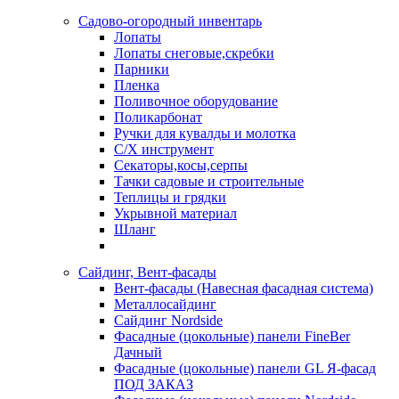
Садово-огородный инвентарь
Лопаты
Лопаты снеговые,скребки
Парники
Пленка
Поливочное оборудование
Поликарбонат
Ручки для кувалды и молотка
С/Х инструмент
Секаторы,косы,серпы
Тачки садовые и строительные
Теплицы и грядки
Укрывной материал
Шланг
Сайдинг, Вент-фасады
Вент-фасады (Навесная фасадная система)
Металлосайдинг
Сайдинг Nordside
Фасадные (цокольные) панели FineBer
Дачный
Фасадные (цокольные) панели GL Я-фасад
ПОД ЗАКАЗ