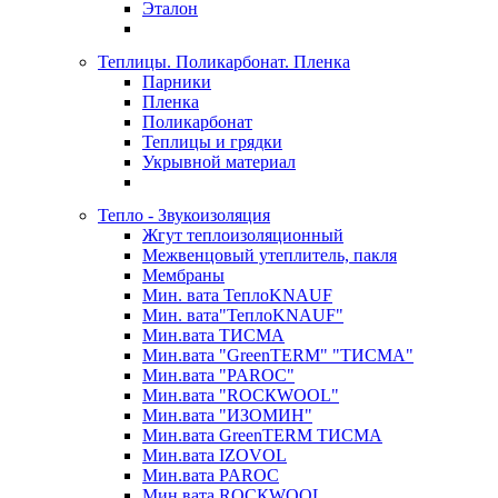
Эталон
Теплицы. Поликарбонат. Пленка
Парники
Пленка
Поликарбонат
Теплицы и грядки
Укрывной материал
Тепло - Звукоизоляция
Жгут теплоизоляционный
Межвенцовый утеплитель, пакля
Мембраны
Мин. вата ТеплоKNAUF
Мин. вата"ТеплоKNAUF"
Мин.вата ТИСМА
Мин.вата "GreenTERM" "ТИСМА"
Мин.вата "PAROC"
Мин.вата "ROCКWOOL"
Мин.вата "ИЗОМИН"
Мин.вата GreenTERM ТИСМА
Мин.вата IZOVOL
Мин.вата PAROC
Мин.вата ROCКWOOL