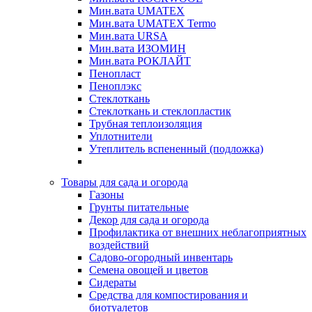
Мин.вата UMATEX
Мин.вата UMATEX Termo
Мин.вата URSA
Мин.вата ИЗОМИН
Мин.вата РОКЛАЙТ
Пенопласт
Пеноплэкс
Стеклоткань
Стеклоткань и стеклопластик
Трубная теплоизоляция
Уплотнители
Утеплитель вспененный (подложка)
Товары для сада и огорода
Газоны
Грунты питательные
Декор для сада и огорода
Профилактика от внешних неблагоприятных
воздействий
Садово-огородный инвентарь
Семена овощей и цветов
Сидераты
Средства для компостирования и
биотуалетов