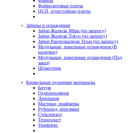
Фанера
Фибролитовые плиты
ЦСП, огнестойкие плиты
Заборы и ограждения
Забор Жалюзи Milan (по запросу)
Забор Жалюзи Tokyo (по запросу)
Забор Ранчо/жалюзи Texas (по запросу)
Модульные, панельные ограждения (В
наличии)
Модульные, панельные ограждения (Под
заказ)
Штакетник
Кровельные рулонные материалы
Битум
Гидроизоляция
Линокром
Мастики, праймеры
Рубероид, пергамин
Стеклоизол
Техноэласт
Унифлекс