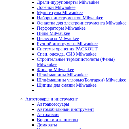
Дрели-шуруповерты Milwaukee
Лобзики Milwaukee
Мультитулы Milwaukee
Наборы инструментов Milwaukee
Оснастка для электроинструмента Milwaukee
Перфораторы Milwaukee
Пилы Milwaukee
Пылесосы Milwaukee
Ручной инструмент Milwaukee
Системы хранения PACKOUT
Спец. одежда, СИЗ Milwaukee
Строительные термопистолеты (Фены)
Milwaukee
Фонари Milwaukee
Шлифмашины Milwaukee
Шлифмашины угловые(Болгарки) Milwaukee
Щипцы для смазки Milwaukee
Автотовары и инструмент
Автоаксессуары
Автомобильный инструмент
Автохимия
Воронки и канистры
Домкраты