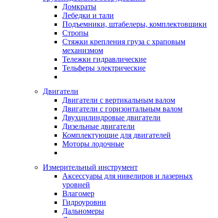
Домкраты
Лебедки и тали
Подъемники, штабелеры, комплектовщики
Стропы
Стяжки крепления груза с храповым
механизмом
Тележки гидравлические
Тельферы электрические
Двигатели
Двигатели с вертикальным валом
Двигатели с горизонтальным валом
Двухцилиндровые двигатели
Дизельные двигатели
Комплектующие для двигателей
Моторы лодочные
Измерительный инструмент
Аксессуары для нивелиров и лазерных
уровней
Влагомер
Гидроуровни
Дальномеры