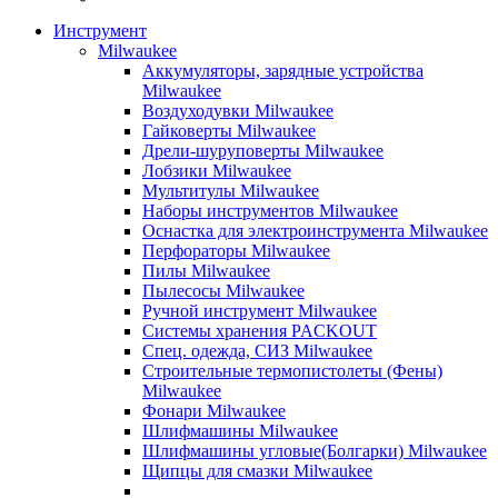
Инструмент
Milwaukee
Аккумуляторы, зарядные устройства
Milwaukee
Воздуходувки Milwaukee
Гайковерты Milwaukee
Дрели-шуруповерты Milwaukee
Лобзики Milwaukee
Мультитулы Milwaukee
Наборы инструментов Milwaukee
Оснастка для электроинструмента Milwaukee
Перфораторы Milwaukee
Пилы Milwaukee
Пылесосы Milwaukee
Ручной инструмент Milwaukee
Системы хранения PACKOUT
Спец. одежда, СИЗ Milwaukee
Строительные термопистолеты (Фены)
Milwaukee
Фонари Milwaukee
Шлифмашины Milwaukee
Шлифмашины угловые(Болгарки) Milwaukee
Щипцы для смазки Milwaukee