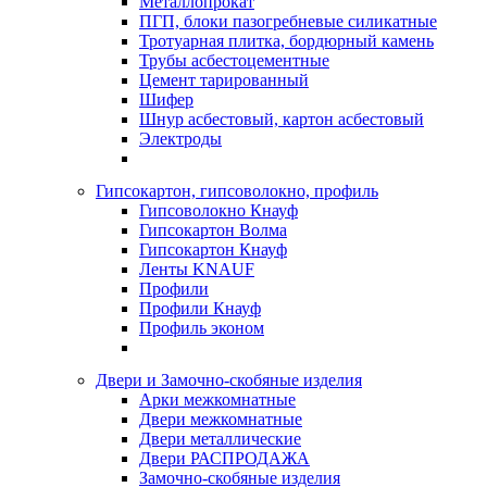
Металлопрокат
ПГП, блоки пазогребневые силикатные
Тротуарная плитка, бордюрный камень
Трубы асбестоцементные
Цемент тарированный
Шифер
Шнур асбестовый, картон асбестовый
Электроды
Гипсокартон, гипсоволокно, профиль
Гипсоволокно Кнауф
Гипсокартон Волма
Гипсокартон Кнауф
Ленты KNAUF
Профили
Профили Кнауф
Профиль эконом
Двери и Замочно-скобяные изделия
Арки межкомнатные
Двери межкомнатные
Двери металлические
Двери РАСПРОДАЖА
Замочно-скобяные изделия