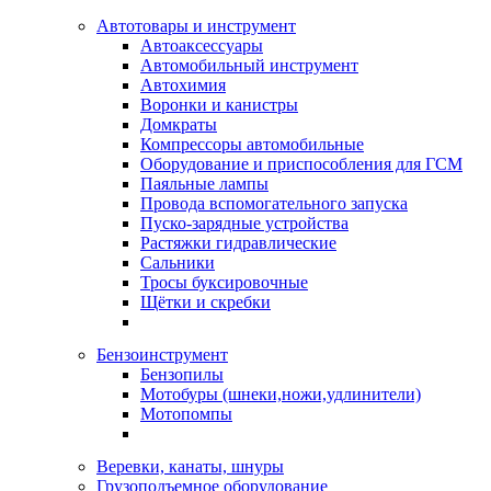
Автотовары и инструмент
Автоаксессуары
Автомобильный инструмент
Автохимия
Воронки и канистры
Домкраты
Компрессоры автомобильные
Оборудование и приспособления для ГСМ
Паяльные лампы
Провода вспомогательного запуска
Пуско-зарядные устройства
Растяжки гидравлические
Сальники
Тросы буксировочные
Щётки и скребки
Бензоинструмент
Бензопилы
Мотобуры (шнеки,ножи,удлинители)
Мотопомпы
Веревки, канаты, шнуры
Грузоподъемное оборудование