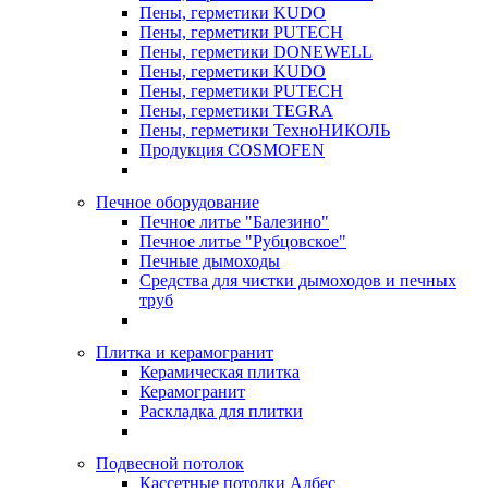
Пены, герметики KUDO
Пены, герметики PUTECH
Пены, герметики DONEWELL
Пены, герметики KUDO
Пены, герметики PUTECH
Пены, герметики TEGRA
Пены, герметики ТехноНИКОЛЬ
Продукция COSMOFEN
Печное оборудование
Печное литье "Балезино"
Печное литье "Рубцовское"
Печные дымоходы
Средства для чистки дымоходов и печных
труб
Плитка и керамогранит
Керамическая плитка
Керамогранит
Раскладка для плитки
Подвесной потолок
Кассетные потолки Албес