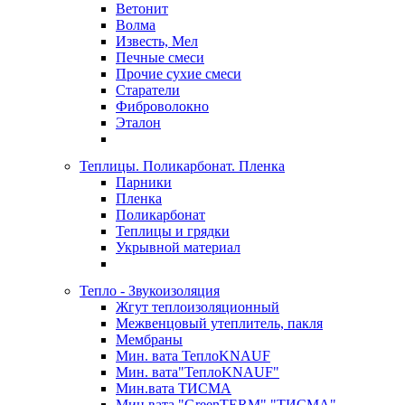
Ветонит
Волма
Известь, Мел
Печные смеси
Прочие сухие смеси
Старатели
Фиброволокно
Эталон
Теплицы. Поликарбонат. Пленка
Парники
Пленка
Поликарбонат
Теплицы и грядки
Укрывной материал
Тепло - Звукоизоляция
Жгут теплоизоляционный
Межвенцовый утеплитель, пакля
Мембраны
Мин. вата ТеплоKNAUF
Мин. вата"ТеплоKNAUF"
Мин.вата ТИСМА
Мин.вата "GreenTERM" "ТИСМА"