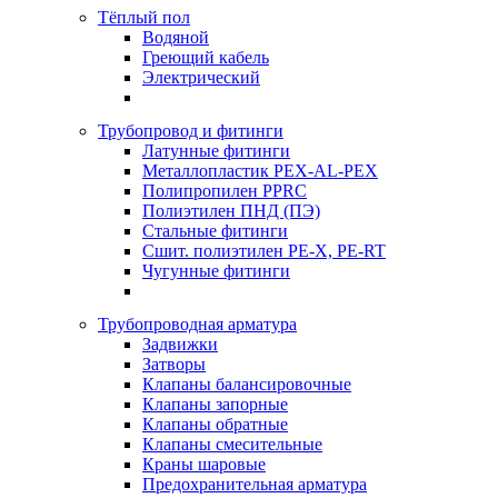
Тёплый пол
Водяной
Греющий кабель
Электрический
Трубопровод и фитинги
Латунные фитинги
Металлопластик PEX-AL-PEX
Полипропилен PPRC
Полиэтилен ПНД (ПЭ)
Стальные фитинги
Сшит. полиэтилен PE-X, PE-RT
Чугунные фитинги
Трубопроводная арматура
Задвижки
Затворы
Клапаны балансировочные
Клапаны запорные
Клапаны обратные
Клапаны смесительные
Краны шаровые
Предохранительная арматура