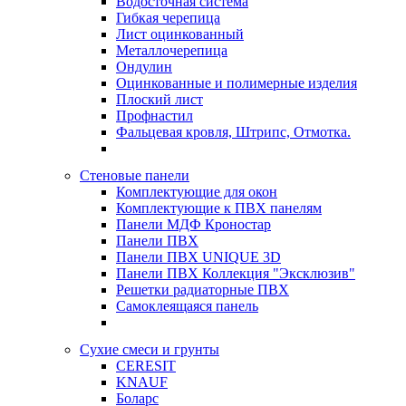
Водосточная система
Гибкая черепица
Лист оцинкованный
Металлочерепица
Ондулин
Оцинкованные и полимерные изделия
Плоский лист
Профнастил
Фальцевая кровля, Штрипс, Отмотка.
Стеновые панели
Комплектующие для окон
Комплектующие к ПВХ панелям
Панели МДФ Кроностар
Панели ПВХ
Панели ПВХ UNIQUE 3D
Панели ПВХ Коллекция "Эксклюзив"
Решетки радиаторные ПВХ
Самоклеящаяся панель
Сухие смеси и грунты
CERESIT
KNAUF
Боларс