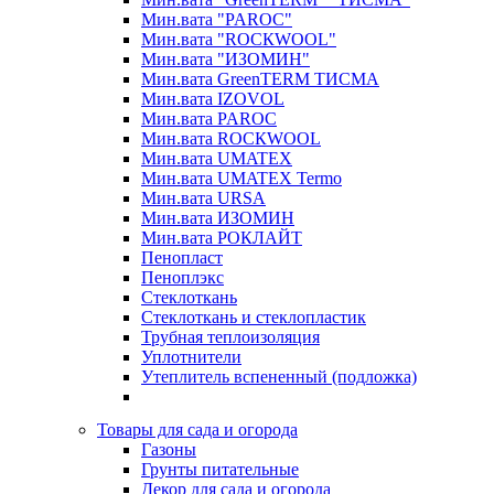
Мин.вата "PAROC"
Мин.вата "ROCКWOOL"
Мин.вата "ИЗОМИН"
Мин.вата GreenTERM ТИСМА
Мин.вата IZOVOL
Мин.вата PAROC
Мин.вата ROCКWOOL
Мин.вата UMATEX
Мин.вата UMATEX Termo
Мин.вата URSA
Мин.вата ИЗОМИН
Мин.вата РОКЛАЙТ
Пенопласт
Пеноплэкс
Стеклоткань
Стеклоткань и стеклопластик
Трубная теплоизоляция
Уплотнители
Утеплитель вспененный (подложка)
Товары для сада и огорода
Газоны
Грунты питательные
Декор для сада и огорода