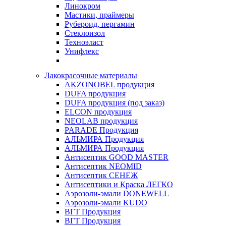
Линокром
Мастики, праймеры
Рубероид, пергамин
Стеклоизол
Техноэласт
Унифлекс
Лакокрасочные материалы
AKZONOBEL продукция
DUFA продукция
DUFA продукция (под заказ)
ELCON продукция
NEOLAB продукция
PARADE Продукция
АЛЬМИРА Продукция
АЛЬМИРА Продукция
Антисептик GOOD MASTER
Антисептик NEOMID
Антисептик СЕНЕЖ
Антисептики и Краска ЛЕГКО
Аэрозоли-эмали DONEWELL
Аэрозоли-эмали KUDO
ВГТ Продукция
ВГТ Продукция