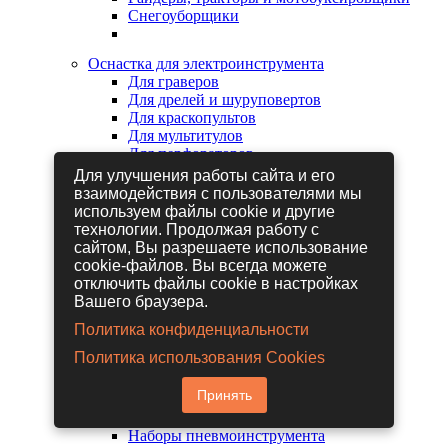
Снегоуборщики
Оснастка для электроинструмента
Для граверов
Для дрелей и шуруповертов
Для краскопультов
Для мультитулов
Для перфораторов
Для сабельных пил
Для улучшения работы сайта и его
Для строительных фенов
взаимодействия с пользователями мы
Для фрезеров
используем файлы cookie и другие
Для шлифовальных машин
технологии. Продолжая работу с
Для электрических лобзиков
сайтом, Вы разрешаете использование
Для электрических ножниц
cookie-файлов. Вы всегда можете
Для электрических пил
отключить файлы cookie в настройках
Для электрических рубанков
Вашего браузера.
Политика конфиденциальности
Пневмоинструмент
Политика использования Cookies
Гайковерты пневматические
Дрели пневматические
Принять
Другие пневмоинструменты
Заклепочники пневматические
Наборы пневмоинструмента