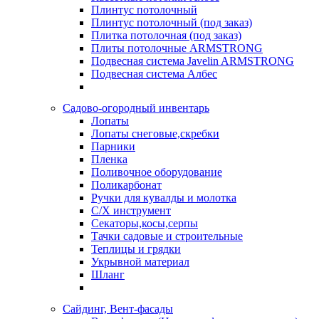
Плинтус потолочный
Плинтус потолочный (под заказ)
Плитка потолочная (под заказ)
Плиты потолочные ARMSTRONG
Подвесная система Javelin ARMSTRONG
Подвесная система Албес
Садово-огородный инвентарь
Лопаты
Лопаты снеговые,скребки
Парники
Пленка
Поливочное оборудование
Поликарбонат
Ручки для кувалды и молотка
С/Х инструмент
Секаторы,косы,серпы
Тачки садовые и строительные
Теплицы и грядки
Укрывной материал
Шланг
Сайдинг, Вент-фасады