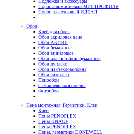
Подложка и аксессуары
Порог алюминиевый МИР ПРОФИЛЯ
Порог пластиковый ИДЕАЛ
Обои
Клей для обоев
Обои акриловая пена
Обои АКЦИЯ
Обои бумажные
Обои виниловые
Обои влагостойкие бумажные
Обои дуплекс
Обои из стекловолокна
Обои симплекс
Пенообои
Самоклеящаяся пленка
Фотообои
Пена монтажная, Герметики, Клеи
Клеи
Пены PENOPLEX
Пены KNAUF
Пены PENOPLEX
Пены, герметики DONEWELL