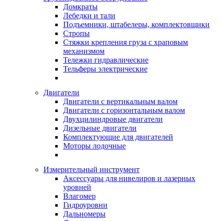
Домкраты
Лебедки и тали
Подъемники, штабелеры, комплектовщики
Стропы
Стяжки крепления груза с храповым
механизмом
Тележки гидравлические
Тельферы электрические
Двигатели
Двигатели с вертикальным валом
Двигатели с горизонтальным валом
Двухцилиндровые двигатели
Дизельные двигатели
Комплектующие для двигателей
Моторы лодочные
Измерительный инструмент
Аксессуары для нивелиров и лазерных
уровней
Влагомер
Гидроуровни
Дальномеры