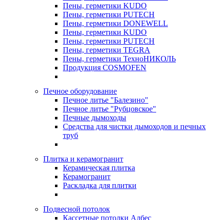
Пены, герметики KUDO
Пены, герметики PUTECH
Пены, герметики DONEWELL
Пены, герметики KUDO
Пены, герметики PUTECH
Пены, герметики TEGRA
Пены, герметики ТехноНИКОЛЬ
Продукция COSMOFEN
Печное оборудование
Печное литье "Балезино"
Печное литье "Рубцовское"
Печные дымоходы
Средства для чистки дымоходов и печных
труб
Плитка и керамогранит
Керамическая плитка
Керамогранит
Раскладка для плитки
Подвесной потолок
Кассетные потолки Албес