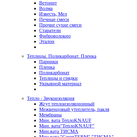
Ветонит
Волма
Известь, Мел
Печные смеси
Прочие сухие смеси
Старатели
Фиброволокно
Эталон
Теплицы. Поликарбонат. Пленка
Парники
Пленка
Поликарбонат
Теплицы и грядки
Укрывной материал
Тепло - Звукоизоляция
Жгут теплоизоляционный
Межвенцовый утеплитель, пакля
Мембраны
Мин. вата ТеплоKNAUF
Мин. вата"ТеплоKNAUF"
Мин.вата ТИСМА
Мин.вата "GreenTERM" "ТИСМА"