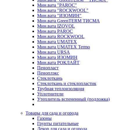
Мин.вата "PAROC"
Мин.вата "ROCКWOOL"
Мин.вата "ИЗОМИН"
Мин.вата GreenTERM ТИСМА
Мин.вата IZOVOL
Мин.вата PAROC
Мин.вата ROCКWOOL
Мин.вата UMATEX
Мин.вата UMATEX Termo
Мин.вата URSA
Мин.вата ИЗОМИН
Мин.вата РОКЛАЙТ
Пенопласт
Пеноплэкс
Стеклоткань
Стеклоткань и стеклопластик
Трубная теплоизоляция
Уплотнители
Утеплитель вспененный (подложка)
Товары для сада и огорода
Газоны
Грунты питательные
Декор для сада и огорода