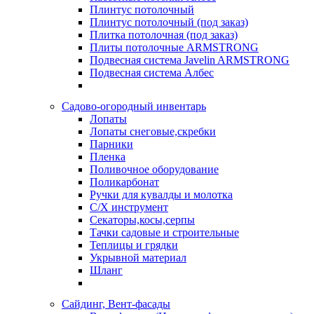
Плинтус потолочный
Плинтус потолочный (под заказ)
Плитка потолочная (под заказ)
Плиты потолочные ARMSTRONG
Подвесная система Javelin ARMSTRONG
Подвесная система Албес
Садово-огородный инвентарь
Лопаты
Лопаты снеговые,скребки
Парники
Пленка
Поливочное оборудование
Поликарбонат
Ручки для кувалды и молотка
С/Х инструмент
Секаторы,косы,серпы
Тачки садовые и строительные
Теплицы и грядки
Укрывной материал
Шланг
Сайдинг, Вент-фасады