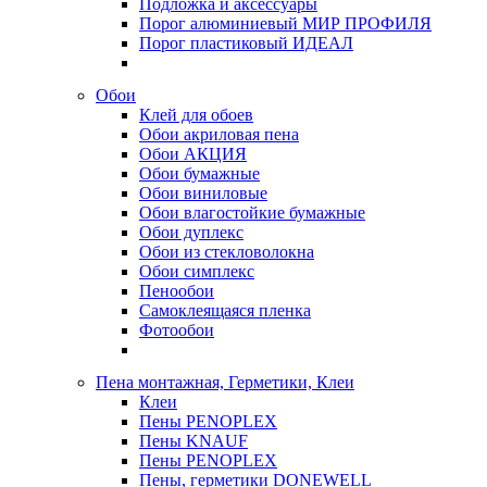
Подложка и аксессуары
Порог алюминиевый МИР ПРОФИЛЯ
Порог пластиковый ИДЕАЛ
Обои
Клей для обоев
Обои акриловая пена
Обои АКЦИЯ
Обои бумажные
Обои виниловые
Обои влагостойкие бумажные
Обои дуплекс
Обои из стекловолокна
Обои симплекс
Пенообои
Самоклеящаяся пленка
Фотообои
Пена монтажная, Герметики, Клеи
Клеи
Пены PENOPLEX
Пены KNAUF
Пены PENOPLEX
Пены, герметики DONEWELL