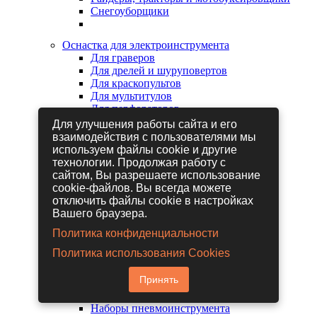
Снегоуборщики
Оснастка для электроинструмента
Для граверов
Для дрелей и шуруповертов
Для краскопультов
Для мультитулов
Для перфораторов
Для сабельных пил
Для улучшения работы сайта и его
Для строительных фенов
взаимодействия с пользователями мы
Для фрезеров
используем файлы cookie и другие
Для шлифовальных машин
технологии. Продолжая работу с
Для электрических лобзиков
сайтом, Вы разрешаете использование
Для электрических ножниц
cookie-файлов. Вы всегда можете
Для электрических пил
отключить файлы cookie в настройках
Для электрических рубанков
Вашего браузера.
Политика конфиденциальности
Пневмоинструмент
Политика использования Cookies
Гайковерты пневматические
Дрели пневматические
Принять
Другие пневмоинструменты
Заклепочники пневматические
Наборы пневмоинструмента