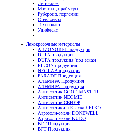
Линокром
Мастики, праймеры
Рубероид, пергамин
Стеклоизол
Техноэласт
Унифлекс
Лакокрасочные материалы
AKZONOBEL продукция
DUFA продукция
DUFA продукция (под заказ)
ELCON продукция
NEOLAB продукция
PARADE Продукция
АЛЬМИРА Продукция
АЛЬМИРА Продукция
Антисептик GOOD MASTER
Антисептик NEOMID
Антисептик СЕНЕЖ
Антисептики и Краска ЛЕГКО
Аэрозоли-эмали DONEWELL
Аэрозоли-эмали KUDO
ВГТ Продукция
ВГТ Продукция