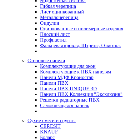
Водосточная система
Гибкая черепица
Лист оцинкованный
Металлочерепица
Ондулин
Оцинкованные и полимерные изделия
Плоский лист
Профнастил
Фальцевая кровля, Штрипс, Отмотка.
Стеновые панели
Комплектующие для окон
Комплектующие к ПВХ панелям
Панели МДФ Кроностар
Панели ПВХ
Панели ПВХ UNIQUE 3D
Панели ПВХ Коллекция "Эксклюзив"
Решетки радиаторные ПВХ
Самоклеящаяся панель
Сухие смеси и грунты
CERESIT
KNAUF
Боларс