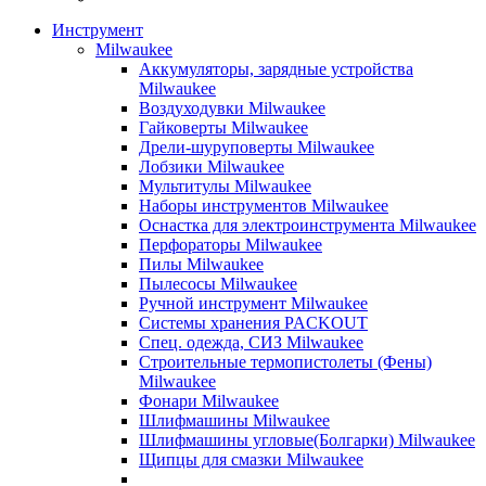
Инструмент
Milwaukee
Аккумуляторы, зарядные устройства
Milwaukee
Воздуходувки Milwaukee
Гайковерты Milwaukee
Дрели-шуруповерты Milwaukee
Лобзики Milwaukee
Мультитулы Milwaukee
Наборы инструментов Milwaukee
Оснастка для электроинструмента Milwaukee
Перфораторы Milwaukee
Пилы Milwaukee
Пылесосы Milwaukee
Ручной инструмент Milwaukee
Системы хранения PACKOUT
Спец. одежда, СИЗ Milwaukee
Строительные термопистолеты (Фены)
Milwaukee
Фонари Milwaukee
Шлифмашины Milwaukee
Шлифмашины угловые(Болгарки) Milwaukee
Щипцы для смазки Milwaukee