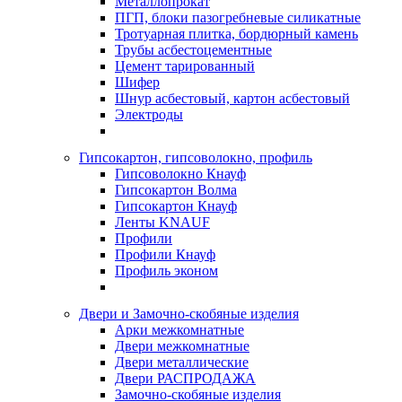
Металлопрокат
ПГП, блоки пазогребневые силикатные
Тротуарная плитка, бордюрный камень
Трубы асбестоцементные
Цемент тарированный
Шифер
Шнур асбестовый, картон асбестовый
Электроды
Гипсокартон, гипсоволокно, профиль
Гипсоволокно Кнауф
Гипсокартон Волма
Гипсокартон Кнауф
Ленты KNAUF
Профили
Профили Кнауф
Профиль эконом
Двери и Замочно-скобяные изделия
Арки межкомнатные
Двери межкомнатные
Двери металлические
Двери РАСПРОДАЖА
Замочно-скобяные изделия