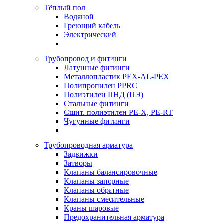
Тёплый пол
Водяной
Греющий кабель
Электрический
Трубопровод и фитинги
Латунные фитинги
Металлопластик PEX-AL-PEX
Полипропилен PPRC
Полиэтилен ПНД (ПЭ)
Стальные фитинги
Сшит. полиэтилен PE-X, PE-RT
Чугунные фитинги
Трубопроводная арматура
Задвижки
Затворы
Клапаны балансировочные
Клапаны запорные
Клапаны обратные
Клапаны смесительные
Краны шаровые
Предохранительная арматура