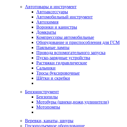
Автотовары и инструмент
Автоаксессуары
Автомобильный инструмент
Автохимия
Воронки и канистры
Домкраты
Компрессоры автомобильные
Оборудование и приспособления для ГСМ
Паяльные лампы
Провода вспомогательного запуска
Пуско-зарядные устройства
Растяжки гидравлические
Сальники
Тросы буксировочные
Щётки и скребки
Бензоинструмент
Бензопилы
Мотобуры (шнеки,ножи,удлинители)
Мотопомпы
Веревки, канаты, шнуры
Грузоподъемное оборудование