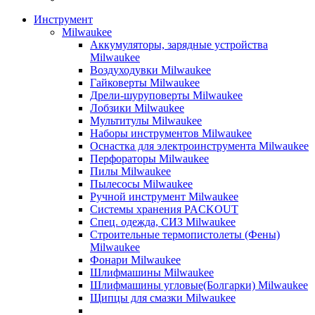
Инструмент
Milwaukee
Аккумуляторы, зарядные устройства
Milwaukee
Воздуходувки Milwaukee
Гайковерты Milwaukee
Дрели-шуруповерты Milwaukee
Лобзики Milwaukee
Мультитулы Milwaukee
Наборы инструментов Milwaukee
Оснастка для электроинструмента Milwaukee
Перфораторы Milwaukee
Пилы Milwaukee
Пылесосы Milwaukee
Ручной инструмент Milwaukee
Системы хранения PACKOUT
Спец. одежда, СИЗ Milwaukee
Строительные термопистолеты (Фены)
Milwaukee
Фонари Milwaukee
Шлифмашины Milwaukee
Шлифмашины угловые(Болгарки) Milwaukee
Щипцы для смазки Milwaukee