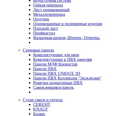
Водосточная система
Гибкая черепица
Лист оцинкованный
Металлочерепица
Ондулин
Оцинкованные и полимерные изделия
Плоский лист
Профнастил
Фальцевая кровля, Штрипс, Отмотка.
Стеновые панели
Комплектующие для окон
Комплектующие к ПВХ панелям
Панели МДФ Кроностар
Панели ПВХ
Панели ПВХ UNIQUE 3D
Панели ПВХ Коллекция "Эксклюзив"
Решетки радиаторные ПВХ
Самоклеящаяся панель
Сухие смеси и грунты
CERESIT
KNAUF
Боларс