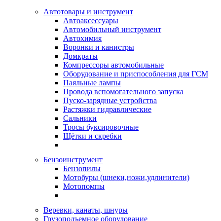
Автотовары и инструмент
Автоаксессуары
Автомобильный инструмент
Автохимия
Воронки и канистры
Домкраты
Компрессоры автомобильные
Оборудование и приспособления для ГСМ
Паяльные лампы
Провода вспомогательного запуска
Пуско-зарядные устройства
Растяжки гидравлические
Сальники
Тросы буксировочные
Щётки и скребки
Бензоинструмент
Бензопилы
Мотобуры (шнеки,ножи,удлинители)
Мотопомпы
Веревки, канаты, шнуры
Грузоподъемное оборудование