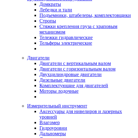
Домкраты
Лебедки и тали
Подъемники, штабелеры, комплектовщики
Стропы
Стяжки крепления груза с храповым
механизмом
Тележки гидравлические
Тельферы электрические
Двигатели
Двигатели с вертикальным валом
Двигатели с горизонтальным валом
Двухцилиндровые двигатели
Дизельные двигатели
Комплектующие для двигателей
Моторы лодочные
Измерительный инструмент
Аксессуары для нивелиров и лазерных
уровней
Влагомер
Гидроуровни
Дальномеры