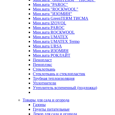
Мин.вата "PAROC"
Мин.вата "ROCКWOOL"
Мин.вата "ИЗОМИН"
Мин.вата GreenTERM ТИСМА
Мин.вата IZOVOL
Мин.вата PAROC
Мин.вата ROCКWOOL
Мин.вата UMATEX
Мин.вата UMATEX Termo
Мин.вата URSA
Мин.вата ИЗОМИН
Мин.вата РОКЛАЙТ
Пенопласт
Пеноплэкс
Стеклоткань
Стеклоткань и стеклопластик
Трубная теплоизоляция
Уплотнители
Утеплитель вспененный (подложка)
Товары для сада и огорода
Газоны
Грунты питательные
Декор для сада и огорода