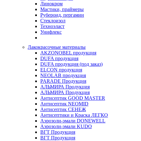
Линокром
Мастики, праймеры
Рубероид, пергамин
Стеклоизол
Техноэласт
Унифлекс
Лакокрасочные материалы
AKZONOBEL продукция
DUFA продукция
DUFA продукция (под заказ)
ELCON продукция
NEOLAB продукция
PARADE Продукция
АЛЬМИРА Продукция
АЛЬМИРА Продукция
Антисептик GOOD MASTER
Антисептик NEOMID
Антисептик СЕНЕЖ
Антисептики и Краска ЛЕГКО
Аэрозоли-эмали DONEWELL
Аэрозоли-эмали KUDO
ВГТ Продукция
ВГТ Продукция