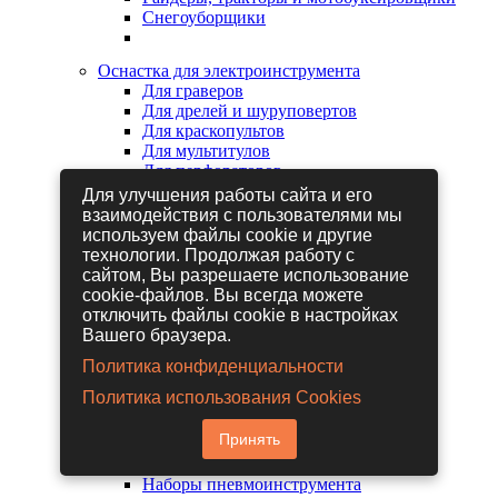
Снегоуборщики
Оснастка для электроинструмента
Для граверов
Для дрелей и шуруповертов
Для краскопультов
Для мультитулов
Для перфораторов
Для сабельных пил
Для улучшения работы сайта и его
Для строительных фенов
взаимодействия с пользователями мы
Для фрезеров
используем файлы cookie и другие
Для шлифовальных машин
технологии. Продолжая работу с
Для электрических лобзиков
сайтом, Вы разрешаете использование
Для электрических ножниц
cookie-файлов. Вы всегда можете
Для электрических пил
отключить файлы cookie в настройках
Для электрических рубанков
Вашего браузера.
Политика конфиденциальности
Пневмоинструмент
Политика использования Cookies
Гайковерты пневматические
Дрели пневматические
Принять
Другие пневмоинструменты
Заклепочники пневматические
Наборы пневмоинструмента