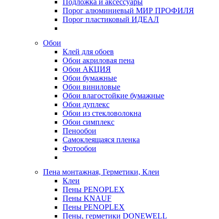
Подложка и аксессуары
Порог алюминиевый МИР ПРОФИЛЯ
Порог пластиковый ИДЕАЛ
Обои
Клей для обоев
Обои акриловая пена
Обои АКЦИЯ
Обои бумажные
Обои виниловые
Обои влагостойкие бумажные
Обои дуплекс
Обои из стекловолокна
Обои симплекс
Пенообои
Самоклеящаяся пленка
Фотообои
Пена монтажная, Герметики, Клеи
Клеи
Пены PENOPLEX
Пены KNAUF
Пены PENOPLEX
Пены, герметики DONEWELL