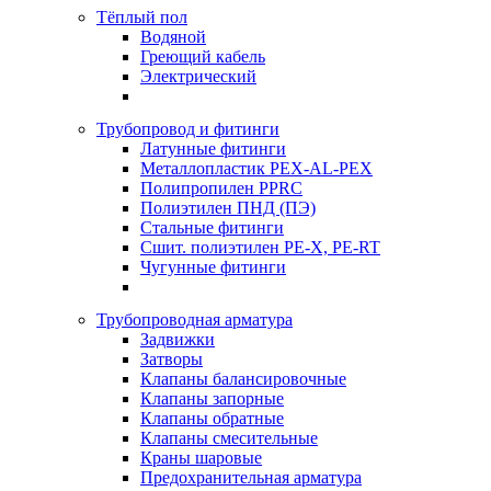
Тёплый пол
Водяной
Греющий кабель
Электрический
Трубопровод и фитинги
Латунные фитинги
Металлопластик PEX-AL-PEX
Полипропилен PPRC
Полиэтилен ПНД (ПЭ)
Стальные фитинги
Сшит. полиэтилен PE-X, PE-RT
Чугунные фитинги
Трубопроводная арматура
Задвижки
Затворы
Клапаны балансировочные
Клапаны запорные
Клапаны обратные
Клапаны смесительные
Краны шаровые
Предохранительная арматура