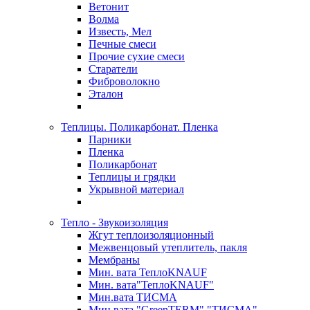
Ветонит
Волма
Известь, Мел
Печные смеси
Прочие сухие смеси
Старатели
Фиброволокно
Эталон
Теплицы. Поликарбонат. Пленка
Парники
Пленка
Поликарбонат
Теплицы и грядки
Укрывной материал
Тепло - Звукоизоляция
Жгут теплоизоляционный
Межвенцовый утеплитель, пакля
Мембраны
Мин. вата ТеплоKNAUF
Мин. вата"ТеплоKNAUF"
Мин.вата ТИСМА
Мин.вата "GreenTERM" "ТИСМА"