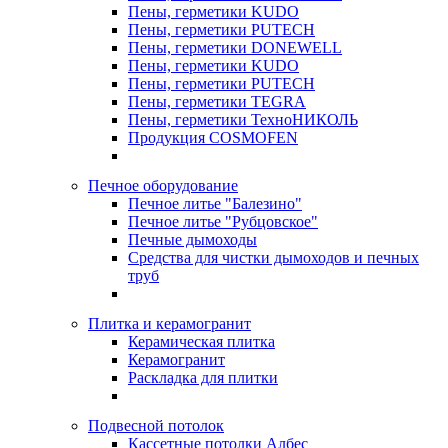
Пены, герметики KUDO
Пены, герметики PUTECH
Пены, герметики DONEWELL
Пены, герметики KUDO
Пены, герметики PUTECH
Пены, герметики TEGRA
Пены, герметики ТехноНИКОЛЬ
Продукция COSMOFEN
Печное оборудование
Печное литье "Балезино"
Печное литье "Рубцовское"
Печные дымоходы
Средства для чистки дымоходов и печных
труб
Плитка и керамогранит
Керамическая плитка
Керамогранит
Раскладка для плитки
Подвесной потолок
Кассетные потолки Албес