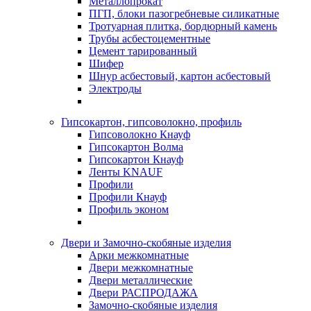
Металлопрокат
ПГП, блоки пазогребневые силикатные
Тротуарная плитка, бордюрный камень
Трубы асбестоцементные
Цемент тарированный
Шифер
Шнур асбестовый, картон асбестовый
Электроды
Гипсокартон, гипсоволокно, профиль
Гипсоволокно Кнауф
Гипсокартон Волма
Гипсокартон Кнауф
Ленты KNAUF
Профили
Профили Кнауф
Профиль эконом
Двери и Замочно-скобяные изделия
Арки межкомнатные
Двери межкомнатные
Двери металлические
Двери РАСПРОДАЖА
Замочно-скобяные изделия