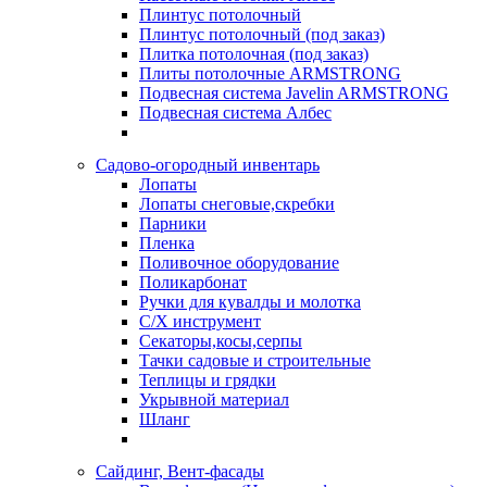
Плинтус потолочный
Плинтус потолочный (под заказ)
Плитка потолочная (под заказ)
Плиты потолочные ARMSTRONG
Подвесная система Javelin ARMSTRONG
Подвесная система Албес
Садово-огородный инвентарь
Лопаты
Лопаты снеговые,скребки
Парники
Пленка
Поливочное оборудование
Поликарбонат
Ручки для кувалды и молотка
С/Х инструмент
Секаторы,косы,серпы
Тачки садовые и строительные
Теплицы и грядки
Укрывной материал
Шланг
Сайдинг, Вент-фасады