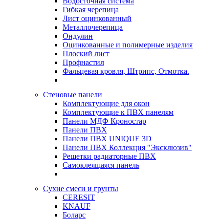
Водосточная система
Гибкая черепица
Лист оцинкованный
Металлочерепица
Ондулин
Оцинкованные и полимерные изделия
Плоский лист
Профнастил
Фальцевая кровля, Штрипс, Отмотка.
Стеновые панели
Комплектующие для окон
Комплектующие к ПВХ панелям
Панели МДФ Кроностар
Панели ПВХ
Панели ПВХ UNIQUE 3D
Панели ПВХ Коллекция "Эксклюзив"
Решетки радиаторные ПВХ
Самоклеящаяся панель
Сухие смеси и грунты
CERESIT
KNAUF
Боларс