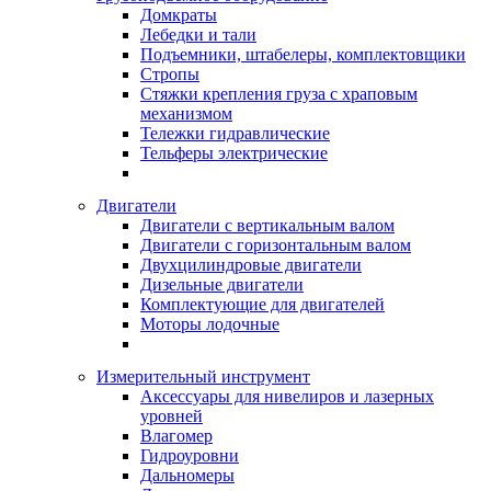
Домкраты
Лебедки и тали
Подъемники, штабелеры, комплектовщики
Стропы
Стяжки крепления груза с храповым
механизмом
Тележки гидравлические
Тельферы электрические
Двигатели
Двигатели с вертикальным валом
Двигатели с горизонтальным валом
Двухцилиндровые двигатели
Дизельные двигатели
Комплектующие для двигателей
Моторы лодочные
Измерительный инструмент
Аксессуары для нивелиров и лазерных
уровней
Влагомер
Гидроуровни
Дальномеры