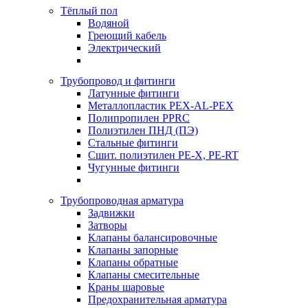
Тёплый пол
Водяной
Греющий кабель
Электрический
Трубопровод и фитинги
Латунные фитинги
Металлопластик PEX-AL-PEX
Полипропилен PPRC
Полиэтилен ПНД (ПЭ)
Стальные фитинги
Сшит. полиэтилен PE-X, PE-RT
Чугунные фитинги
Трубопроводная арматура
Задвижки
Затворы
Клапаны балансировочные
Клапаны запорные
Клапаны обратные
Клапаны смесительные
Краны шаровые
Предохранительная арматура