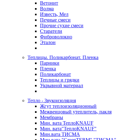
Ветонит
Волма
Известь, Мел
Печные смеси
Прочие сухие смеси
Старатели
Фиброволокно
Эталон
Теплицы. Поликарбонат. Пленка
Парники
Пленка
Поликарбонат
Теплицы и грядки
Укрывной материал
Тепло - Звукоизоляция
Жгут теплоизоляционный
Межвенцовый утеплитель, пакля
Мембраны
Мин. вата ТеплоKNAUF
Мин. вата"ТеплоKNAUF"
Мин.вата ТИСМА
Мин.вата "GreenTERM" "ТИСМА"