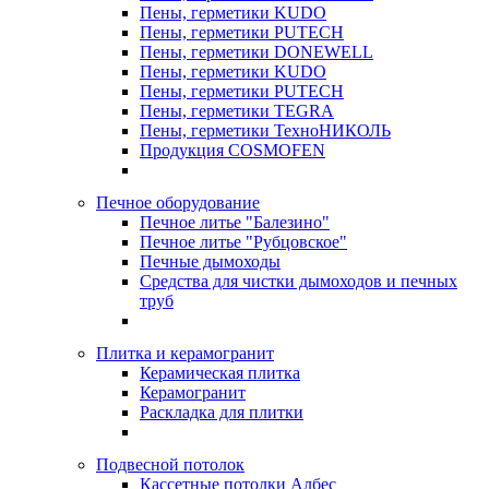
Пены, герметики KUDO
Пены, герметики PUTECH
Пены, герметики DONEWELL
Пены, герметики KUDO
Пены, герметики PUTECH
Пены, герметики TEGRA
Пены, герметики ТехноНИКОЛЬ
Продукция COSMOFEN
Печное оборудование
Печное литье "Балезино"
Печное литье "Рубцовское"
Печные дымоходы
Средства для чистки дымоходов и печных
труб
Плитка и керамогранит
Керамическая плитка
Керамогранит
Раскладка для плитки
Подвесной потолок
Кассетные потолки Албес