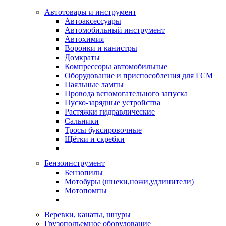
Автотовары и инструмент
Автоаксессуары
Автомобильный инструмент
Автохимия
Воронки и канистры
Домкраты
Компрессоры автомобильные
Оборудование и приспособления для ГСМ
Паяльные лампы
Провода вспомогательного запуска
Пуско-зарядные устройства
Растяжки гидравлические
Сальники
Тросы буксировочные
Щётки и скребки
Бензоинструмент
Бензопилы
Мотобуры (шнеки,ножи,удлинители)
Мотопомпы
Веревки, канаты, шнуры
Грузоподъемное оборудование