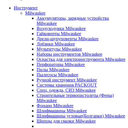
Инструмент
Milwaukee
Аккумуляторы, зарядные устройства
Milwaukee
Воздуходувки Milwaukee
Гайковерты Milwaukee
Дрели-шуруповерты Milwaukee
Лобзики Milwaukee
Мультитулы Milwaukee
Наборы инструментов Milwaukee
Оснастка для электроинструмента Milwaukee
Перфораторы Milwaukee
Пилы Milwaukee
Пылесосы Milwaukee
Ручной инструмент Milwaukee
Системы хранения PACKOUT
Спец. одежда, СИЗ Milwaukee
Строительные термопистолеты (Фены)
Milwaukee
Фонари Milwaukee
Шлифмашины Milwaukee
Шлифмашины угловые(Болгарки) Milwaukee
Щипцы для смазки Milwaukee