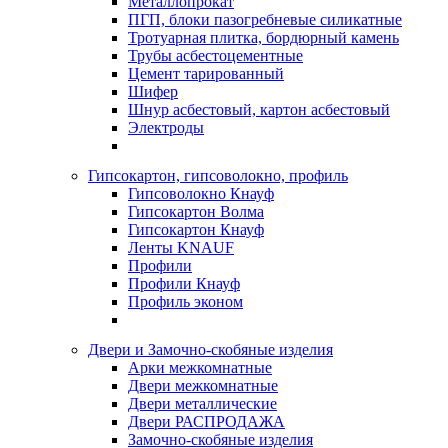
Металлопрокат
ПГП, блоки пазогребневые силикатные
Тротуарная плитка, бордюрный камень
Трубы асбестоцементные
Цемент тарированный
Шифер
Шнур асбестовый, картон асбестовый
Электроды
Гипсокартон, гипсоволокно, профиль
Гипсоволокно Кнауф
Гипсокартон Волма
Гипсокартон Кнауф
Ленты KNAUF
Профили
Профили Кнауф
Профиль эконом
Двери и Замочно-скобяные изделия
Арки межкомнатные
Двери межкомнатные
Двери металлические
Двери РАСПРОДАЖА
Замочно-скобяные изделия