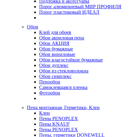
Подложка и аксессуары
Порог алюминиевый МИР ПРОФИЛЯ
Порог пластиковый ИДЕАЛ
Обои
Клей для обоев
Обои акриловая пена
Обои АКЦИЯ
Обои бумажные
Обои виниловые
Обои влагостойкие бумажные
Обои дуплекс
Обои из стекловолокна
Обои симплекс
Пенообои
Самоклеящаяся пленка
Фотообои
Пена монтажная, Герметики, Клеи
Клеи
Пены PENOPLEX
Пены KNAUF
Пены PENOPLEX
Пены, герметики DONEWELL