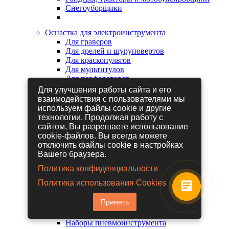
Снегоуборщики
Оснастка для электроинструмента
Для граверов
Для дрелей и шуруповертов
Для краскопультов
Для мультитулов
Для перфораторов
Для сабельных пил
Для улучшения работы сайта и его
Для строительных фенов
взаимодействия с пользователями мы
Для фрезеров
используем файлы cookie и другие
Для шлифовальных машин
технологии. Продолжая работу с
Для электрических лобзиков
сайтом, Вы разрешаете использование
Для электрических ножниц
cookie-файлов. Вы всегда можете
Для электрических пил
отключить файлы cookie в настройках
Для электрических рубанков
Вашего браузера.
Политика конфиденциальности
Пневмоинструмент
Политика использования Cookies
Гайковерты пневматические
Дрели пневматические
Принять
Другие пневмоинструменты
Заклепочники пневматические
Наборы пневмоинструмента