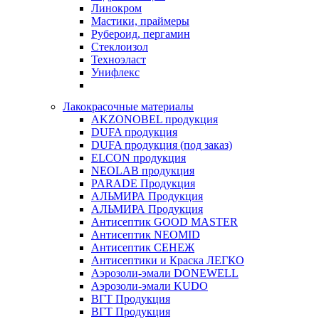
Линокром
Мастики, праймеры
Рубероид, пергамин
Стеклоизол
Техноэласт
Унифлекс
Лакокрасочные материалы
AKZONOBEL продукция
DUFA продукция
DUFA продукция (под заказ)
ELCON продукция
NEOLAB продукция
PARADE Продукция
АЛЬМИРА Продукция
АЛЬМИРА Продукция
Антисептик GOOD MASTER
Антисептик NEOMID
Антисептик СЕНЕЖ
Антисептики и Краска ЛЕГКО
Аэрозоли-эмали DONEWELL
Аэрозоли-эмали KUDO
ВГТ Продукция
ВГТ Продукция