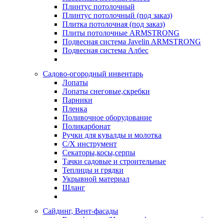
Плинтус потолочный
Плинтус потолочный (под заказ)
Плитка потолочная (под заказ)
Плиты потолочные ARMSTRONG
Подвесная система Javelin ARMSTRONG
Подвесная система Албес
Садово-огородный инвентарь
Лопаты
Лопаты снеговые,скребки
Парники
Пленка
Поливочное оборудование
Поликарбонат
Ручки для кувалды и молотка
С/Х инструмент
Секаторы,косы,серпы
Тачки садовые и строительные
Теплицы и грядки
Укрывной материал
Шланг
Сайдинг, Вент-фасады