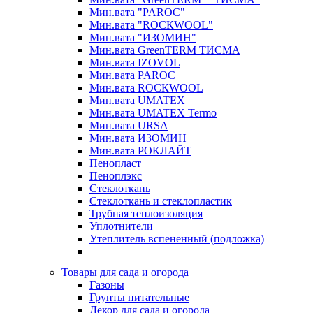
Мин.вата "PAROC"
Мин.вата "ROCКWOOL"
Мин.вата "ИЗОМИН"
Мин.вата GreenTERM ТИСМА
Мин.вата IZOVOL
Мин.вата PAROC
Мин.вата ROCКWOOL
Мин.вата UMATEX
Мин.вата UMATEX Termo
Мин.вата URSA
Мин.вата ИЗОМИН
Мин.вата РОКЛАЙТ
Пенопласт
Пеноплэкс
Стеклоткань
Стеклоткань и стеклопластик
Трубная теплоизоляция
Уплотнители
Утеплитель вспененный (подложка)
Товары для сада и огорода
Газоны
Грунты питательные
Декор для сада и огорода