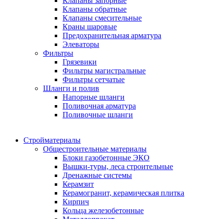
Клапаны запорные
Клапаны обратные
Клапаны смесительные
Краны шаровые
Предохранительная арматура
Элеваторы
Фильтры
Грязевики
Фильтры магистральные
Фильтры сетчатые
Шланги и полив
Напорные шланги
Поливочная арматура
Поливочные шланги
Стройматериалы
Oбщестроительные материалы
Блоки газобетонные ЭКО
Вышки-туры, леса строительные
Дренажные системы
Керамзит
Керамогранит, керамическая плитка
Кирпич
Кольца железобетонные