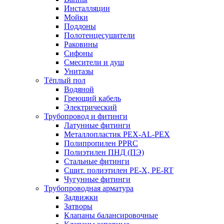
Инсталляции
Мойки
Поддоны
Полотенцесушители
Раковины
Сифоны
Смесители и душ
Унитазы
Тёплый пол
Водяной
Греющий кабель
Электрический
Трубопровод и фитинги
Латунные фитинги
Металлопластик PEX-AL-PEX
Полипропилен PPRC
Полиэтилен ПНД (ПЭ)
Стальные фитинги
Сшит. полиэтилен PE-X, PE-RT
Чугунные фитинги
Трубопроводная арматура
Задвижки
Затворы
Клапаны балансировочные