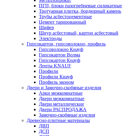
Металлопрокат
ПГП, блоки пазогребневые силикатные
Тротуарная плитка, бордюрный камень
Трубы асбестоцементные
Цемент тарированный
Шифер
Шнур асбестовый, картон асбестовый
Электроды
Гипсокартон, гипсоволокно, профиль
Гипсоволокно Кнауф
Гипсокартон Волма
Гипсокартон Кнауф
Ленты KNAUF
Профили
Профили Кнауф
Профиль эконом
Двери и Замочно-скобяные изделия
Арки межкомнатные
Двери межкомнатные
Двери металлические
Двери РАСПРОДАЖА
Замочно-скобяные изделия
Древесно-плитные материалы
ДВП
ДСП