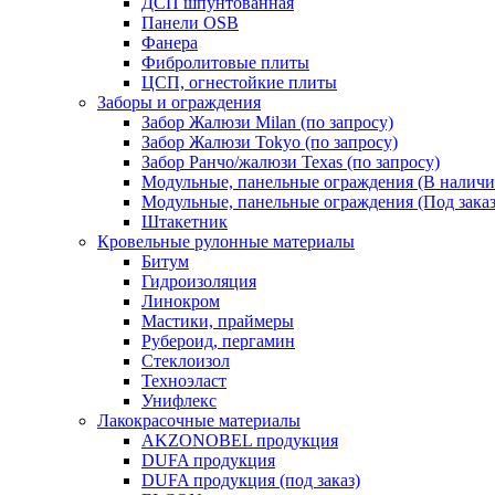
ДСП шпунтованная
Панели OSB
Фанера
Фибролитовые плиты
ЦСП, огнестойкие плиты
Заборы и ограждения
Забор Жалюзи Milan (по запросу)
Забор Жалюзи Tokyo (по запросу)
Забор Ранчо/жалюзи Texas (по запросу)
Модульные, панельные ограждения (В наличи
Модульные, панельные ограждения (Под заказ
Штакетник
Кровельные рулонные материалы
Битум
Гидроизоляция
Линокром
Мастики, праймеры
Рубероид, пергамин
Стеклоизол
Техноэласт
Унифлекс
Лакокрасочные материалы
AKZONOBEL продукция
DUFA продукция
DUFA продукция (под заказ)