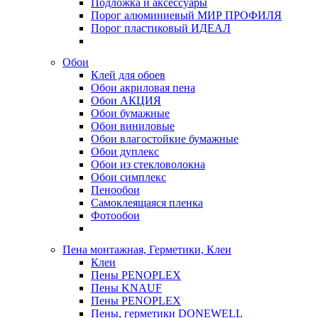
Подложка и аксессуары
Порог алюминиевый МИР ПРОФИЛЯ
Порог пластиковый ИДЕАЛ
Обои
Клей для обоев
Обои акриловая пена
Обои АКЦИЯ
Обои бумажные
Обои виниловые
Обои влагостойкие бумажные
Обои дуплекс
Обои из стекловолокна
Обои симплекс
Пенообои
Самоклеящаяся пленка
Фотообои
Пена монтажная, Герметики, Клеи
Клеи
Пены PENOPLEX
Пены KNAUF
Пены PENOPLEX
Пены, герметики DONEWELL