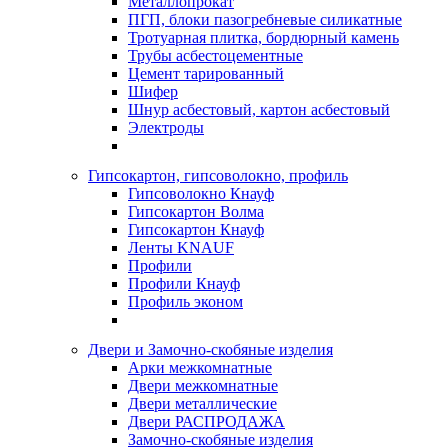
Металлопрокат
ПГП, блоки пазогребневые силикатные
Тротуарная плитка, бордюрный камень
Трубы асбестоцементные
Цемент тарированный
Шифер
Шнур асбестовый, картон асбестовый
Электроды
Гипсокартон, гипсоволокно, профиль
Гипсоволокно Кнауф
Гипсокартон Волма
Гипсокартон Кнауф
Ленты KNAUF
Профили
Профили Кнауф
Профиль эконом
Двери и Замочно-скобяные изделия
Арки межкомнатные
Двери межкомнатные
Двери металлические
Двери РАСПРОДАЖА
Замочно-скобяные изделия