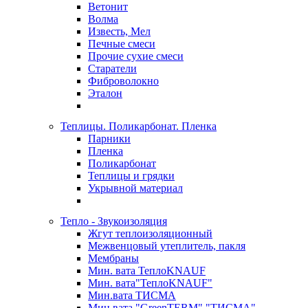
Ветонит
Волма
Известь, Мел
Печные смеси
Прочие сухие смеси
Старатели
Фиброволокно
Эталон
Теплицы. Поликарбонат. Пленка
Парники
Пленка
Поликарбонат
Теплицы и грядки
Укрывной материал
Тепло - Звукоизоляция
Жгут теплоизоляционный
Межвенцовый утеплитель, пакля
Мембраны
Мин. вата ТеплоKNAUF
Мин. вата"ТеплоKNAUF"
Мин.вата ТИСМА
Мин.вата "GreenTERM" "ТИСМА"