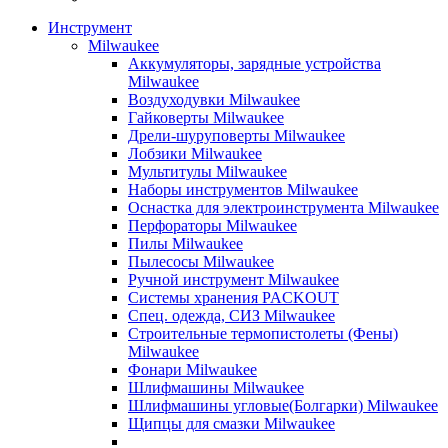
Инструмент
Milwaukee
Аккумуляторы, зарядные устройства
Milwaukee
Воздуходувки Milwaukee
Гайковерты Milwaukee
Дрели-шуруповерты Milwaukee
Лобзики Milwaukee
Мультитулы Milwaukee
Наборы инструментов Milwaukee
Оснастка для электроинструмента Milwaukee
Перфораторы Milwaukee
Пилы Milwaukee
Пылесосы Milwaukee
Ручной инструмент Milwaukee
Системы хранения PACKOUT
Спец. одежда, СИЗ Milwaukee
Строительные термопистолеты (Фены)
Milwaukee
Фонари Milwaukee
Шлифмашины Milwaukee
Шлифмашины угловые(Болгарки) Milwaukee
Щипцы для смазки Milwaukee