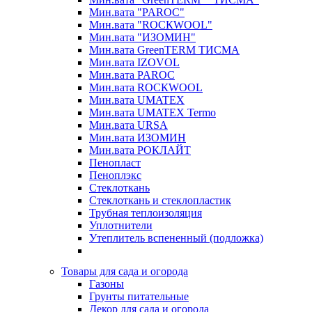
Мин.вата "PAROC"
Мин.вата "ROCКWOOL"
Мин.вата "ИЗОМИН"
Мин.вата GreenTERM ТИСМА
Мин.вата IZOVOL
Мин.вата PAROC
Мин.вата ROCКWOOL
Мин.вата UMATEX
Мин.вата UMATEX Termo
Мин.вата URSA
Мин.вата ИЗОМИН
Мин.вата РОКЛАЙТ
Пенопласт
Пеноплэкс
Стеклоткань
Стеклоткань и стеклопластик
Трубная теплоизоляция
Уплотнители
Утеплитель вспененный (подложка)
Товары для сада и огорода
Газоны
Грунты питательные
Декор для сада и огорода