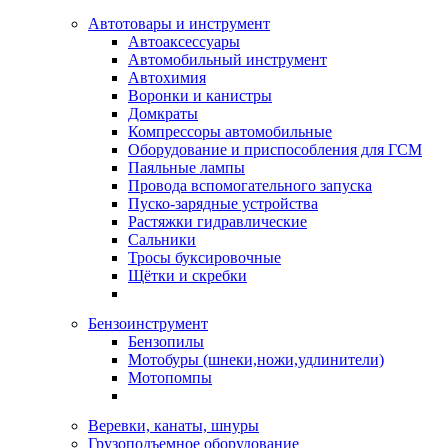
Автотовары и инструмент
Автоаксессуары
Автомобильный инструмент
Автохимия
Воронки и канистры
Домкраты
Компрессоры автомобильные
Оборудование и приспособления для ГСМ
Паяльные лампы
Провода вспомогательного запуска
Пуско-зарядные устройства
Растяжки гидравлические
Сальники
Тросы буксировочные
Щётки и скребки
Бензоинструмент
Бензопилы
Мотобуры (шнеки,ножи,удлинители)
Мотопомпы
Веревки, канаты, шнуры
Грузоподъемное оборудование