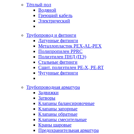
Тёплый пол
Водяной
Греющий кабель
Электрический
Трубопровод и фитинги
Латунные фитинги
Металлопластик PEX-AL-PEX
Полипропилен PPRC
Полиэтилен ПНД (ПЭ)
Стальные фитинги
Сшит. полиэтилен PE-X, PE-RT
Чугунные фитинги
Трубопроводная арматура
Задвижки
Затворы
Клапаны балансировочные
Клапаны запорные
Клапаны обратные
Клапаны смесительные
Краны шаровые
Предохранительная арматура