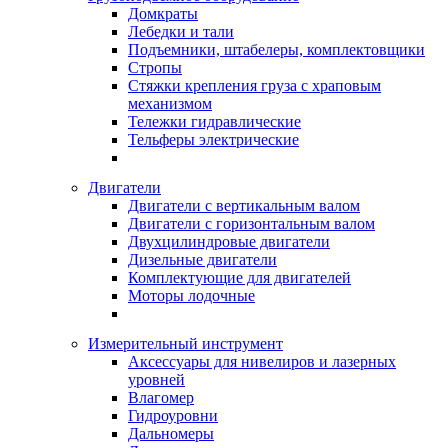
Домкраты
Лебедки и тали
Подъемники, штабелеры, комплектовщики
Стропы
Стяжки крепления груза с храповым
механизмом
Тележки гидравлические
Тельферы электрические
Двигатели
Двигатели с вертикальным валом
Двигатели с горизонтальным валом
Двухцилиндровые двигатели
Дизельные двигатели
Комплектующие для двигателей
Моторы лодочные
Измерительный инструмент
Аксессуары для нивелиров и лазерных
уровней
Влагомер
Гидроуровни
Дальномеры