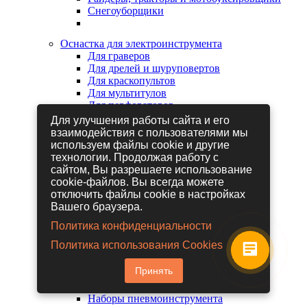
Снегоуборщики
Оснастка для электроинструмента
Для граверов
Для дрелей и шуруповертов
Для краскопультов
Для мультитулов
Для перфораторов
Для сабельных пил
Для улучшения работы сайта и его
Для строительных фенов
взаимодействия с пользователями мы
Для фрезеров
используем файлы cookie и другие
Для шлифовальных машин
технологии. Продолжая работу с
Для электрических лобзиков
сайтом, Вы разрешаете использование
Для электрических ножниц
cookie-файлов. Вы всегда можете
Для электрических пил
отключить файлы cookie в настройках
Для электрических рубанков
Вашего браузера.
Политика конфиденциальности
Пневмоинструмент
Политика использования Cookies
Гайковерты пневматические
Дрели пневматические
Принять
Другие пневмоинструменты
Заклепочники пневматические
Наборы пневмоинструмента