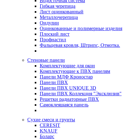
Водосточная система
Гибкая черепица
Лист оцинкованный
Металлочерепица
Ондулин
Оцинкованные и полимерные изделия
Плоский лист
Профнастил
Фальцевая кровля, Штрипс, Отмотка.
Стеновые панели
Комплектующие для окон
Комплектующие к ПВХ панелям
Панели МДФ Кроностар
Панели ПВХ
Панели ПВХ UNIQUE 3D
Панели ПВХ Коллекция "Эксклюзив"
Решетки радиаторные ПВХ
Самоклеящаяся панель
Сухие смеси и грунты
CERESIT
KNAUF
Боларс