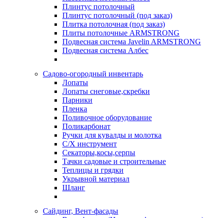
Плинтус потолочный
Плинтус потолочный (под заказ)
Плитка потолочная (под заказ)
Плиты потолочные ARMSTRONG
Подвесная система Javelin ARMSTRONG
Подвесная система Албес
Садово-огородный инвентарь
Лопаты
Лопаты снеговые,скребки
Парники
Пленка
Поливочное оборудование
Поликарбонат
Ручки для кувалды и молотка
С/Х инструмент
Секаторы,косы,серпы
Тачки садовые и строительные
Теплицы и грядки
Укрывной материал
Шланг
Сайдинг, Вент-фасады