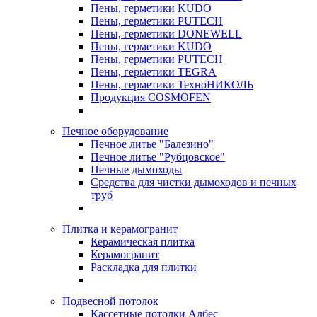
Пены, герметики KUDO
Пены, герметики PUTECH
Пены, герметики DONEWELL
Пены, герметики KUDO
Пены, герметики PUTECH
Пены, герметики TEGRA
Пены, герметики ТехноНИКОЛЬ
Продукция COSMOFEN
Печное оборудование
Печное литье "Балезино"
Печное литье "Рубцовское"
Печные дымоходы
Средства для чистки дымоходов и печных
труб
Плитка и керамогранит
Керамическая плитка
Керамогранит
Раскладка для плитки
Подвесной потолок
Кассетные потолки Албес