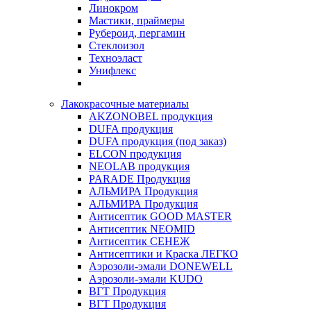
Линокром
Мастики, праймеры
Рубероид, пергамин
Стеклоизол
Техноэласт
Унифлекс
Лакокрасочные материалы
AKZONOBEL продукция
DUFA продукция
DUFA продукция (под заказ)
ELCON продукция
NEOLAB продукция
PARADE Продукция
АЛЬМИРА Продукция
АЛЬМИРА Продукция
Антисептик GOOD MASTER
Антисептик NEOMID
Антисептик СЕНЕЖ
Антисептики и Краска ЛЕГКО
Аэрозоли-эмали DONEWELL
Аэрозоли-эмали KUDO
ВГТ Продукция
ВГТ Продукция