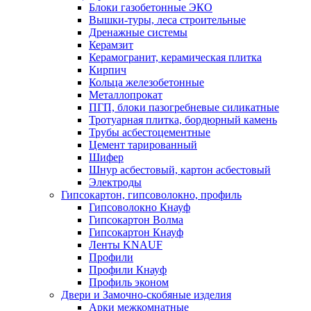
Блоки газобетонные ЭКО
Вышки-туры, леса строительные
Дренажные системы
Керамзит
Керамогранит, керамическая плитка
Кирпич
Кольца железобетонные
Металлопрокат
ПГП, блоки пазогребневые силикатные
Тротуарная плитка, бордюрный камень
Трубы асбестоцементные
Цемент тарированный
Шифер
Шнур асбестовый, картон асбестовый
Электроды
Гипсокартон, гипсоволокно, профиль
Гипсоволокно Кнауф
Гипсокартон Волма
Гипсокартон Кнауф
Ленты KNAUF
Профили
Профили Кнауф
Профиль эконом
Двери и Замочно-скобяные изделия
Арки межкомнатные