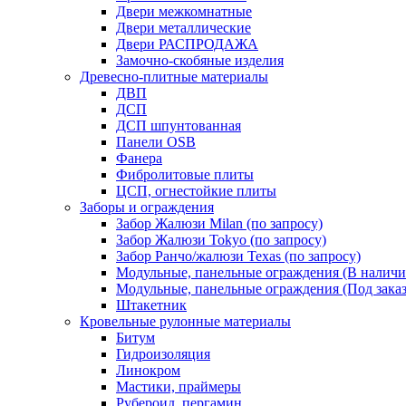
Двери межкомнатные
Двери металлические
Двери РАСПРОДАЖА
Замочно-скобяные изделия
Древесно-плитные материалы
ДВП
ДСП
ДСП шпунтованная
Панели OSB
Фанера
Фибролитовые плиты
ЦСП, огнестойкие плиты
Заборы и ограждения
Забор Жалюзи Milan (по запросу)
Забор Жалюзи Tokyo (по запросу)
Забор Ранчо/жалюзи Texas (по запросу)
Модульные, панельные ограждения (В наличи
Модульные, панельные ограждения (Под заказ
Штакетник
Кровельные рулонные материалы
Битум
Гидроизоляция
Линокром
Мастики, праймеры
Рубероид, пергамин