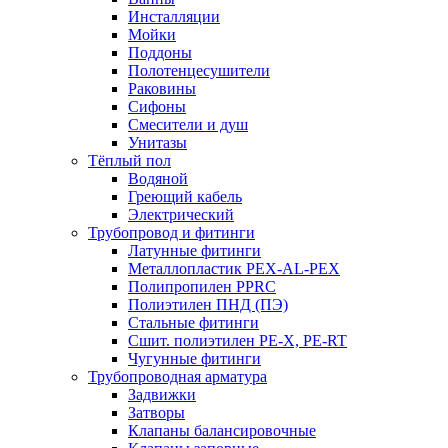
Инсталляции
Мойки
Поддоны
Полотенцесушители
Раковины
Сифоны
Смесители и душ
Унитазы
Тёплый пол
Водяной
Греющий кабель
Электрический
Трубопровод и фитинги
Латунные фитинги
Металлопластик PEX-AL-PEX
Полипропилен PPRC
Полиэтилен ПНД (ПЭ)
Стальные фитинги
Сшит. полиэтилен PE-X, PE-RT
Чугунные фитинги
Трубопроводная арматура
Задвижки
Затворы
Клапаны балансировочные