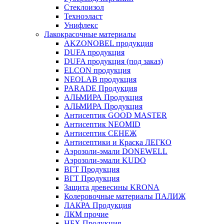
Стеклоизол
Техноэласт
Унифлекс
Лакокрасочные материалы
AKZONOBEL продукция
DUFA продукция
DUFA продукция (под заказ)
ELCON продукция
NEOLAB продукция
PARADE Продукция
АЛЬМИРА Продукция
АЛЬМИРА Продукция
Антисептик GOOD MASTER
Антисептик NEOMID
Антисептик СЕНЕЖ
Антисептики и Краска ЛЕГКО
Аэрозоли-эмали DONEWELL
Аэрозоли-эмали KUDO
ВГТ Продукция
ВГТ Продукция
Защита древесины KRONA
Колеровочные материалы ПАЛИЖ
ЛАКРА Продукция
ЛКМ прочие
НБХ Продукция