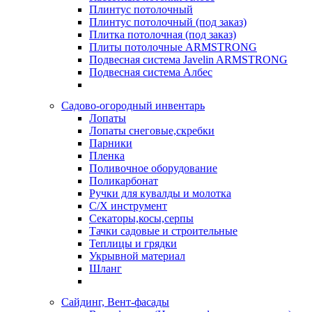
Плинтус потолочный
Плинтус потолочный (под заказ)
Плитка потолочная (под заказ)
Плиты потолочные ARMSTRONG
Подвесная система Javelin ARMSTRONG
Подвесная система Албес
Садово-огородный инвентарь
Лопаты
Лопаты снеговые,скребки
Парники
Пленка
Поливочное оборудование
Поликарбонат
Ручки для кувалды и молотка
С/Х инструмент
Секаторы,косы,серпы
Тачки садовые и строительные
Теплицы и грядки
Укрывной материал
Шланг
Сайдинг, Вент-фасады