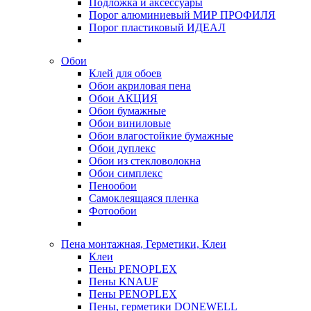
Подложка и аксессуары
Порог алюминиевый МИР ПРОФИЛЯ
Порог пластиковый ИДЕАЛ
Обои
Клей для обоев
Обои акриловая пена
Обои АКЦИЯ
Обои бумажные
Обои виниловые
Обои влагостойкие бумажные
Обои дуплекс
Обои из стекловолокна
Обои симплекс
Пенообои
Самоклеящаяся пленка
Фотообои
Пена монтажная, Герметики, Клеи
Клеи
Пены PENOPLEX
Пены KNAUF
Пены PENOPLEX
Пены, герметики DONEWELL