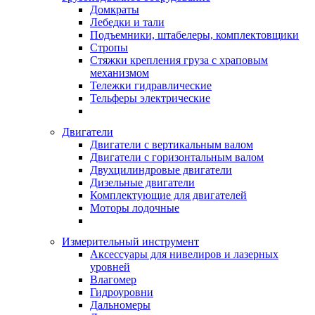
Домкраты
Лебедки и тали
Подъемники, штабелеры, комплектовщики
Стропы
Стяжки крепления груза с храповым
механизмом
Тележки гидравлические
Тельферы электрические
Двигатели
Двигатели с вертикальным валом
Двигатели с горизонтальным валом
Двухцилиндровые двигатели
Дизельные двигатели
Комплектующие для двигателей
Моторы лодочные
Измерительный инструмент
Аксессуары для нивелиров и лазерных
уровней
Влагомер
Гидроуровни
Дальномеры