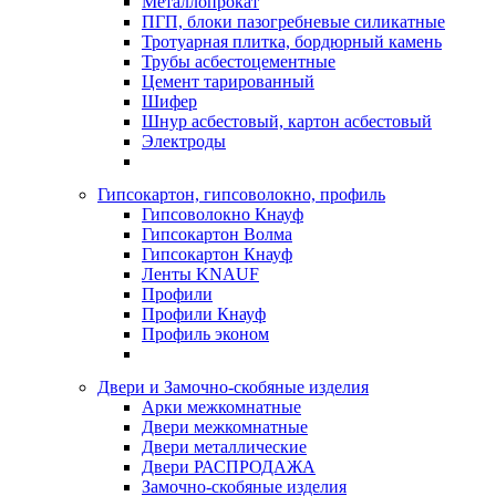
Металлопрокат
ПГП, блоки пазогребневые силикатные
Тротуарная плитка, бордюрный камень
Трубы асбестоцементные
Цемент тарированный
Шифер
Шнур асбестовый, картон асбестовый
Электроды
Гипсокартон, гипсоволокно, профиль
Гипсоволокно Кнауф
Гипсокартон Волма
Гипсокартон Кнауф
Ленты KNAUF
Профили
Профили Кнауф
Профиль эконом
Двери и Замочно-скобяные изделия
Арки межкомнатные
Двери межкомнатные
Двери металлические
Двери РАСПРОДАЖА
Замочно-скобяные изделия