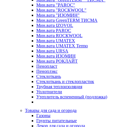
Мин.вата "PAROC"
Мин.вата "ROCКWOOL"
Мин.вата "ИЗОМИН"
Мин.вата GreenTERM ТИСМА
Мин.вата IZOVOL
Мин.вата PAROC
Мин.вата ROCКWOOL
Мин.вата UMATEX
Мин.вата UMATEX Termo
Мин.вата URSA
Мин.вата ИЗОМИН
Мин.вата РОКЛАЙТ
Пенопласт
Пеноплэкс
Стеклоткань
Стеклоткань и стеклопластик
Трубная теплоизоляция
Уплотнители
Утеплитель вспененный (подложка)
Товары для сада и огорода
Газоны
Грунты питательные
Декор для сада и огорода