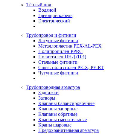
Тёплый пол
Водяной
Греющий кабель
Электрический
Трубопровод и фитинги
Латунные фитинги
Металлопластик PEX-AL-PEX
Полипропилен PPRC
Полиэтилен ПНД (ПЭ)
Стальные фитинги
Сшит. полиэтилен PE-X, PE-RT
Чугунные фитинги
Трубопроводная арматура
Задвижки
Затворы
Клапаны балансировочные
Клапаны запорные
Клапаны обратные
Клапаны смесительные
Краны шаровые
Предохранительная арматура