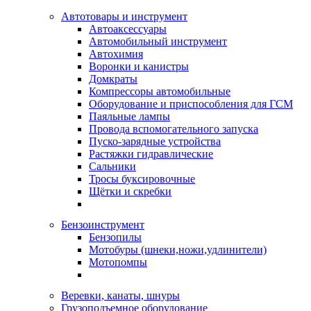
Автотовары и инструмент
Автоаксессуары
Автомобильный инструмент
Автохимия
Воронки и канистры
Домкраты
Компрессоры автомобильные
Оборудование и приспособления для ГСМ
Паяльные лампы
Провода вспомогательного запуска
Пуско-зарядные устройства
Растяжки гидравлические
Сальники
Тросы буксировочные
Щётки и скребки
Бензоинструмент
Бензопилы
Мотобуры (шнеки,ножи,удлинители)
Мотопомпы
Веревки, канаты, шнуры
Грузоподъемное оборудование