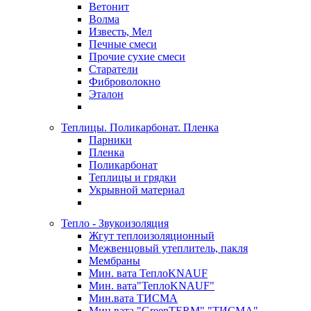
Ветонит
Волма
Известь, Мел
Печные смеси
Прочие сухие смеси
Старатели
Фиброволокно
Эталон
Теплицы. Поликарбонат. Пленка
Парники
Пленка
Поликарбонат
Теплицы и грядки
Укрывной материал
Тепло - Звукоизоляция
Жгут теплоизоляционный
Межвенцовый утеплитель, пакля
Мембраны
Мин. вата ТеплоKNAUF
Мин. вата"ТеплоKNAUF"
Мин.вата ТИСМА
Мин.вата "GreenTERM" "ТИСМА"