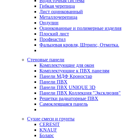
Водосточная система
Гибкая черепица
Лист оцинкованный
Металлочерепица
Ондулин
Оцинкованные и полимерные изделия
Плоский лист
Профнастил
Фальцевая кровля, Штрипс, Отмотка.
Стеновые панели
Комплектующие для окон
Комплектующие к ПВХ панелям
Панели МДФ Кроностар
Панели ПВХ
Панели ПВХ UNIQUE 3D
Панели ПВХ Коллекция "Эксклюзив"
Решетки радиаторные ПВХ
Самоклеящаяся панель
Сухие смеси и грунты
CERESIT
KNAUF
Боларс