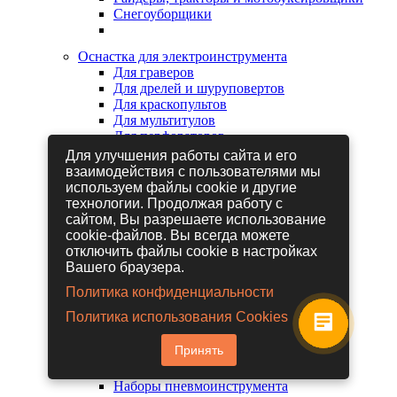
Снегоуборщики
Оснастка для электроинструмента
Для граверов
Для дрелей и шуруповертов
Для краскопультов
Для мультитулов
Для перфораторов
Для сабельных пил
Для улучшения работы сайта и его
Для строительных фенов
взаимодействия с пользователями мы
Для фрезеров
используем файлы cookie и другие
Для шлифовальных машин
технологии. Продолжая работу с
Для электрических лобзиков
сайтом, Вы разрешаете использование
Для электрических ножниц
cookie-файлов. Вы всегда можете
Для электрических пил
отключить файлы cookie в настройках
Для электрических рубанков
Вашего браузера.
Политика конфиденциальности
Пневмоинструмент
Политика использования Cookies
Гайковерты пневматические
Дрели пневматические
Принять
Другие пневмоинструменты
Заклепочники пневматические
Наборы пневмоинструмента