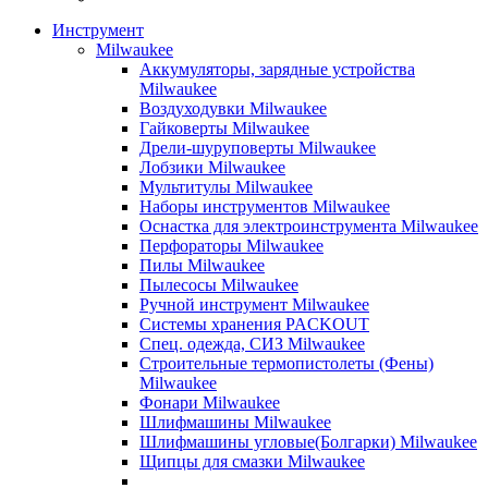
Инструмент
Milwaukee
Аккумуляторы, зарядные устройства
Milwaukee
Воздуходувки Milwaukee
Гайковерты Milwaukee
Дрели-шуруповерты Milwaukee
Лобзики Milwaukee
Мультитулы Milwaukee
Наборы инструментов Milwaukee
Оснастка для электроинструмента Milwaukee
Перфораторы Milwaukee
Пилы Milwaukee
Пылесосы Milwaukee
Ручной инструмент Milwaukee
Системы хранения PACKOUT
Спец. одежда, СИЗ Milwaukee
Строительные термопистолеты (Фены)
Milwaukee
Фонари Milwaukee
Шлифмашины Milwaukee
Шлифмашины угловые(Болгарки) Milwaukee
Щипцы для смазки Milwaukee