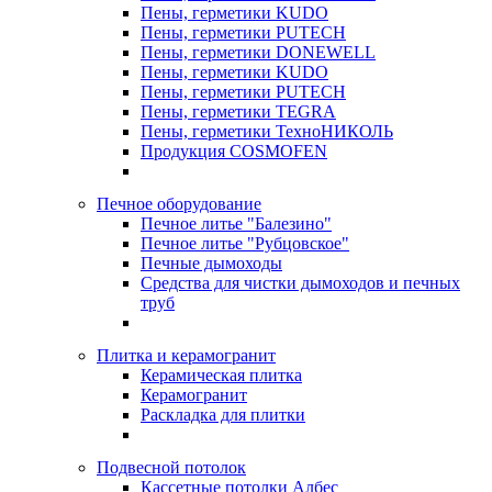
Пены, герметики KUDO
Пены, герметики PUTECH
Пены, герметики DONEWELL
Пены, герметики KUDO
Пены, герметики PUTECH
Пены, герметики TEGRA
Пены, герметики ТехноНИКОЛЬ
Продукция COSMOFEN
Печное оборудование
Печное литье "Балезино"
Печное литье "Рубцовское"
Печные дымоходы
Средства для чистки дымоходов и печных
труб
Плитка и керамогранит
Керамическая плитка
Керамогранит
Раскладка для плитки
Подвесной потолок
Кассетные потолки Албес