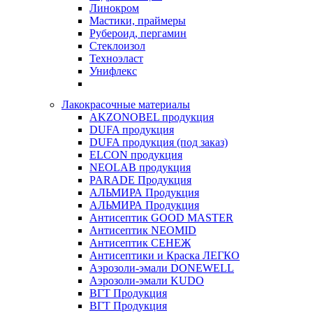
Линокром
Мастики, праймеры
Рубероид, пергамин
Стеклоизол
Техноэласт
Унифлекс
Лакокрасочные материалы
AKZONOBEL продукция
DUFA продукция
DUFA продукция (под заказ)
ELCON продукция
NEOLAB продукция
PARADE Продукция
АЛЬМИРА Продукция
АЛЬМИРА Продукция
Антисептик GOOD MASTER
Антисептик NEOMID
Антисептик СЕНЕЖ
Антисептики и Краска ЛЕГКО
Аэрозоли-эмали DONEWELL
Аэрозоли-эмали KUDO
ВГТ Продукция
ВГТ Продукция