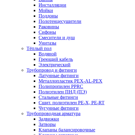
Инсталляции
Мойки
Поддоны
Полотенцесушители
Раковины
Сифоны
Смесители и душ
Унитазы
Тёплый пол
Водяной
Греющий кабель
Электрический
Трубопровод и фитинги
Латунные фитинги
Металлопластик PEX-AL-PEX
Полипропилен PPRC
Полиэтилен ПНД (ПЭ)
Стальные фитинги
Сшит. полиэтилен PE-X, PE-RT
Чугунные фитинги
Трубопроводная арматура
Задвижки
Затворы
Клапаны балансировочные