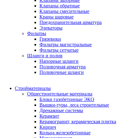
Клапаны запорные
Клапаны обратные
Клапаны смесительные
Краны шаровые
Предохранительная арматура
Элеваторы
Фильтры
Грязевики
Фильтры магистральные
Фильтры сетчатые
Шланги и полив
Напорные шланги
Поливочная арматура
Поливочные шланги
Стройматериалы
Oбщестроительные материалы
Блоки газобетонные ЭКО
Вышки-туры, леса строительные
Дренажные системы
Керамзит
Керамогранит, керамическая плитка
Кирпич
Кольца железобетонные