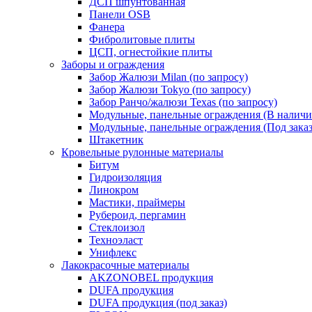
ДСП шпунтованная
Панели OSB
Фанера
Фибролитовые плиты
ЦСП, огнестойкие плиты
Заборы и ограждения
Забор Жалюзи Milan (по запросу)
Забор Жалюзи Tokyo (по запросу)
Забор Ранчо/жалюзи Texas (по запросу)
Модульные, панельные ограждения (В наличи
Модульные, панельные ограждения (Под заказ
Штакетник
Кровельные рулонные материалы
Битум
Гидроизоляция
Линокром
Мастики, праймеры
Рубероид, пергамин
Стеклоизол
Техноэласт
Унифлекс
Лакокрасочные материалы
AKZONOBEL продукция
DUFA продукция
DUFA продукция (под заказ)