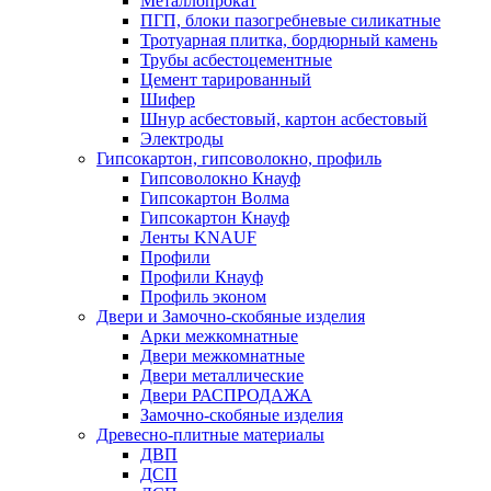
Металлопрокат
ПГП, блоки пазогребневые силикатные
Тротуарная плитка, бордюрный камень
Трубы асбестоцементные
Цемент тарированный
Шифер
Шнур асбестовый, картон асбестовый
Электроды
Гипсокартон, гипсоволокно, профиль
Гипсоволокно Кнауф
Гипсокартон Волма
Гипсокартон Кнауф
Ленты KNAUF
Профили
Профили Кнауф
Профиль эконом
Двери и Замочно-скобяные изделия
Арки межкомнатные
Двери межкомнатные
Двери металлические
Двери РАСПРОДАЖА
Замочно-скобяные изделия
Древесно-плитные материалы
ДВП
ДСП