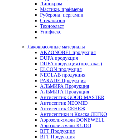
Линокром
Мастики, праймеры
Рубероид, пергамин
Стеклоизол
Техноэласт
Унифлекс
Лакокрасочные материалы
AKZONOBEL продукция
DUFA продукция
DUFA продукция (под заказ)
ELCON продукция
NEOLAB продукция
PARADE Продукция
АЛЬМИРА Продукция
АЛЬМИРА Продукция
Антисептик GOOD MASTER
Антисептик NEOMID
Антисептик СЕНЕЖ
Антисептики и Краска ЛЕГКО
Аэрозоли-эмали DONEWELL
Аэрозоли-эмали KUDO
ВГТ Продукция
ВГТ Продукция