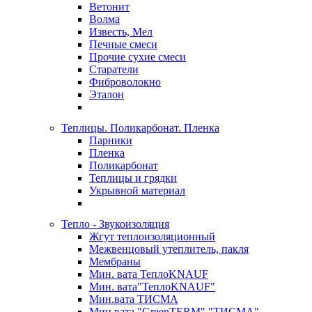
Ветонит
Волма
Известь, Мел
Печные смеси
Прочие сухие смеси
Старатели
Фиброволокно
Эталон
Теплицы. Поликарбонат. Пленка
Парники
Пленка
Поликарбонат
Теплицы и грядки
Укрывной материал
Тепло - Звукоизоляция
Жгут теплоизоляционный
Межвенцовый утеплитель, пакля
Мембраны
Мин. вата ТеплоKNAUF
Мин. вата"ТеплоKNAUF"
Мин.вата ТИСМА
Мин.вата "GreenTERM" "ТИСМА"