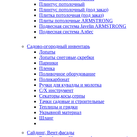
Плинтус потолочный
Плинтус потолочный (под заказ)
Плитка потолочная (под заказ)
Плиты потолочные ARMSTRONG
Подвесная система Javelin ARMSTRONG
Подвесная система Албес
Садово-огородный инвентарь
Лопаты
Лопаты снеговые,скребки
Парники
Пленка
Поливочное оборудование
Поликарбонат
Ручки для кувалды и молотка
С/Х инструмент
Секаторы,косы,серпы
Тачки садовые и строительные
Теплицы и грядки
Укрывной материал
Шланг
Сайдинг, Вент-фасады