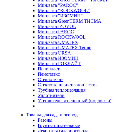
Мин.вата "PAROC"
Мин.вата "ROCКWOOL"
Мин.вата "ИЗОМИН"
Мин.вата GreenTERM ТИСМА
Мин.вата IZOVOL
Мин.вата PAROC
Мин.вата ROCКWOOL
Мин.вата UMATEX
Мин.вата UMATEX Termo
Мин.вата URSA
Мин.вата ИЗОМИН
Мин.вата РОКЛАЙТ
Пенопласт
Пеноплэкс
Стеклоткань
Стеклоткань и стеклопластик
Трубная теплоизоляция
Уплотнители
Утеплитель вспененный (подложка)
Товары для сада и огорода
Газоны
Грунты питательные
Декор для сада и огорода