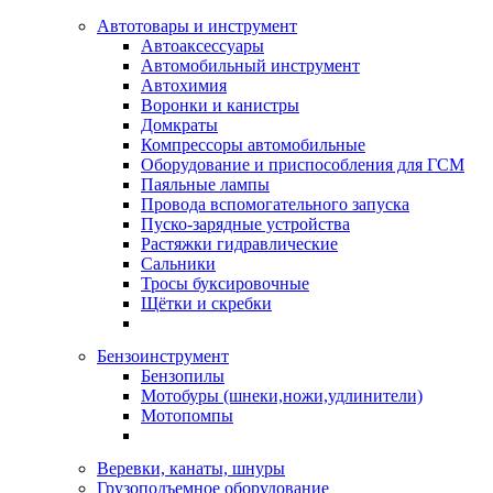
Автотовары и инструмент
Автоаксессуары
Автомобильный инструмент
Автохимия
Воронки и канистры
Домкраты
Компрессоры автомобильные
Оборудование и приспособления для ГСМ
Паяльные лампы
Провода вспомогательного запуска
Пуско-зарядные устройства
Растяжки гидравлические
Сальники
Тросы буксировочные
Щётки и скребки
Бензоинструмент
Бензопилы
Мотобуры (шнеки,ножи,удлинители)
Мотопомпы
Веревки, канаты, шнуры
Грузоподъемное оборудование