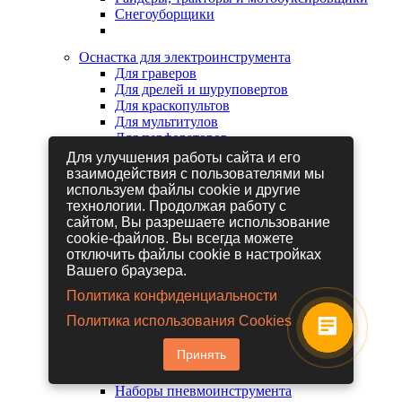
Снегоуборщики
Оснастка для электроинструмента
Для граверов
Для дрелей и шуруповертов
Для краскопультов
Для мультитулов
Для перфораторов
Для сабельных пил
Для улучшения работы сайта и его
Для строительных фенов
взаимодействия с пользователями мы
Для фрезеров
используем файлы cookie и другие
Для шлифовальных машин
технологии. Продолжая работу с
Для электрических лобзиков
сайтом, Вы разрешаете использование
Для электрических ножниц
cookie-файлов. Вы всегда можете
Для электрических пил
отключить файлы cookie в настройках
Для электрических рубанков
Вашего браузера.
Политика конфиденциальности
Пневмоинструмент
Политика использования Cookies
Гайковерты пневматические
Дрели пневматические
Принять
Другие пневмоинструменты
Заклепочники пневматические
Наборы пневмоинструмента