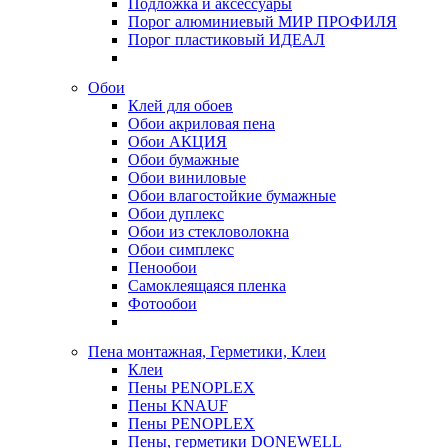
Подложка и аксессуары
Порог алюминиевый МИР ПРОФИЛЯ
Порог пластиковый ИДЕАЛ
Обои
Клей для обоев
Обои акриловая пена
Обои АКЦИЯ
Обои бумажные
Обои виниловые
Обои влагостойкие бумажные
Обои дуплекс
Обои из стекловолокна
Обои симплекс
Пенообои
Самоклеящаяся пленка
Фотообои
Пена монтажная, Герметики, Клеи
Клеи
Пены PENOPLEX
Пены KNAUF
Пены PENOPLEX
Пены, герметики DONEWELL