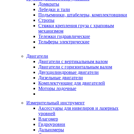
Домкраты
Лебедки и тали
Подъемники, штабелеры, комплектовщики
Стропы
Стяжки крепления груза с храповым
механизмом
Тележки гидравлические
Тельферы электрические
Двигатели
Двигатели с вертикальным валом
Двигатели с горизонтальным валом
Двухцилиндровые двигатели
Дизельные двигатели
Комплектующие для двигателей
Моторы лодочные
Измерительный инструмент
Аксессуары для нивелиров и лазерных
уровней
Влагомер
Гидроуровни
Дальномеры