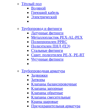
Тёплый пол
Водяной
Греющий кабель
Электрический
Трубопровод и фитинги
Латунные фитинги
Металлопластик PEX-AL-PEX
Полипропилен PPRC
Полиэтилен ПНД (ПЭ)
Стальные фитинги
Сшит. полиэтилен PE-X, PE-RT
Чугунные фитинги
Трубопроводная арматура
Задвижки
Затворы
Клапаны балансировочные
Клапаны запорные
Клапаны обратные
Клапаны смесительные
Краны шаровые
Предохранительная арматура