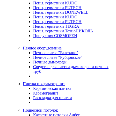
Пены, герметики KUDO
Пены, герметики PUTECH
Пены, герметики DONEWELL
Пены, герметики KUDO
Пены, герметики PUTECH
Пены, герметики TEGRA
Пены, герметики ТехноНИКОЛЬ
Продукция COSMOFEN
Печное оборудование
Печное литье "Балезино"
Печное литье "Рубцовское"
Печные дымоходы
Средства для чистки дымоходов и печных
труб
Плитка и керамогранит
Керамическая плитка
Керамогранит
Раскладка для плитки
Подвесной потолок
Кассетные потолки Албес