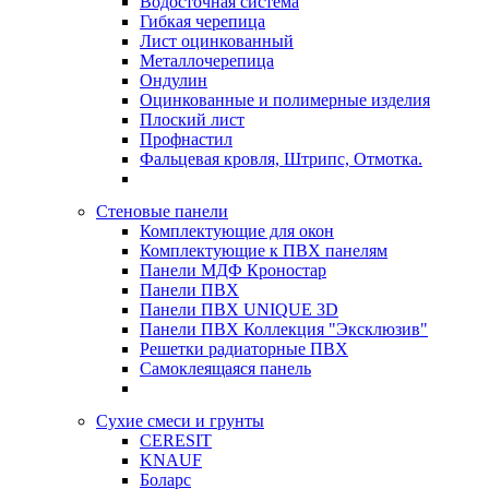
Водосточная система
Гибкая черепица
Лист оцинкованный
Металлочерепица
Ондулин
Оцинкованные и полимерные изделия
Плоский лист
Профнастил
Фальцевая кровля, Штрипс, Отмотка.
Стеновые панели
Комплектующие для окон
Комплектующие к ПВХ панелям
Панели МДФ Кроностар
Панели ПВХ
Панели ПВХ UNIQUE 3D
Панели ПВХ Коллекция "Эксклюзив"
Решетки радиаторные ПВХ
Самоклеящаяся панель
Сухие смеси и грунты
CERESIT
KNAUF
Боларс