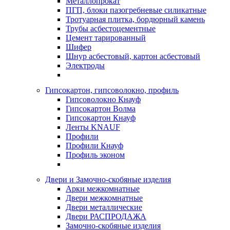
Металлопрокат
ПГП, блоки пазогребневые силикатные
Тротуарная плитка, бордюрный камень
Трубы асбестоцементные
Цемент тарированный
Шифер
Шнур асбестовый, картон асбестовый
Электроды
Гипсокартон, гипсоволокно, профиль
Гипсоволокно Кнауф
Гипсокартон Волма
Гипсокартон Кнауф
Ленты KNAUF
Профили
Профили Кнауф
Профиль эконом
Двери и Замочно-скобяные изделия
Арки межкомнатные
Двери межкомнатные
Двери металлические
Двери РАСПРОДАЖА
Замочно-скобяные изделия