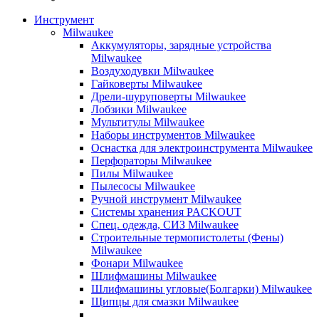
Инструмент
Milwaukee
Аккумуляторы, зарядные устройства
Milwaukee
Воздуходувки Milwaukee
Гайковерты Milwaukee
Дрели-шуруповерты Milwaukee
Лобзики Milwaukee
Мультитулы Milwaukee
Наборы инструментов Milwaukee
Оснастка для электроинструмента Milwaukee
Перфораторы Milwaukee
Пилы Milwaukee
Пылесосы Milwaukee
Ручной инструмент Milwaukee
Системы хранения PACKOUT
Спец. одежда, СИЗ Milwaukee
Строительные термопистолеты (Фены)
Milwaukee
Фонари Milwaukee
Шлифмашины Milwaukee
Шлифмашины угловые(Болгарки) Milwaukee
Щипцы для смазки Milwaukee