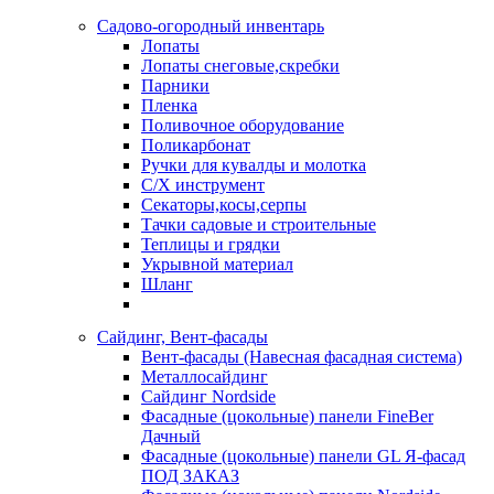
Садово-огородный инвентарь
Лопаты
Лопаты снеговые,скребки
Парники
Пленка
Поливочное оборудование
Поликарбонат
Ручки для кувалды и молотка
С/Х инструмент
Секаторы,косы,серпы
Тачки садовые и строительные
Теплицы и грядки
Укрывной материал
Шланг
Сайдинг, Вент-фасады
Вент-фасады (Навесная фасадная система)
Металлосайдинг
Сайдинг Nordside
Фасадные (цокольные) панели FineBer
Дачный
Фасадные (цокольные) панели GL Я-фасад
ПОД ЗАКАЗ