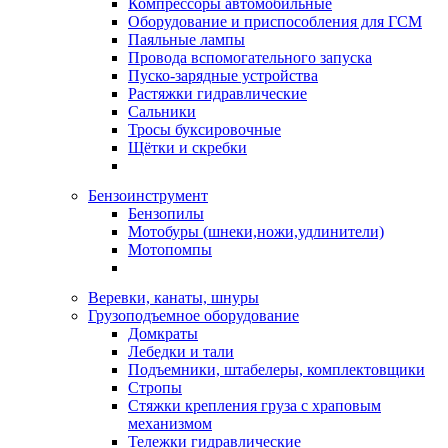
Компрессоры автомобильные
Оборудование и приспособления для ГСМ
Паяльные лампы
Провода вспомогательного запуска
Пуско-зарядные устройства
Растяжки гидравлические
Сальники
Тросы буксировочные
Щётки и скребки
Бензоинструмент
Бензопилы
Мотобуры (шнеки,ножи,удлинители)
Мотопомпы
Веревки, канаты, шнуры
Грузоподъемное оборудование
Домкраты
Лебедки и тали
Подъемники, штабелеры, комплектовщики
Стропы
Стяжки крепления груза с храповым
механизмом
Тележки гидравлические