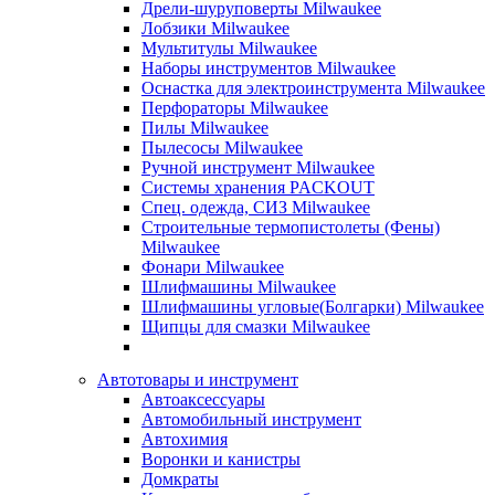
Дрели-шуруповерты Milwaukee
Лобзики Milwaukee
Мультитулы Milwaukee
Наборы инструментов Milwaukee
Оснастка для электроинструмента Milwaukee
Перфораторы Milwaukee
Пилы Milwaukee
Пылесосы Milwaukee
Ручной инструмент Milwaukee
Системы хранения PACKOUT
Спец. одежда, СИЗ Milwaukee
Строительные термопистолеты (Фены)
Milwaukee
Фонари Milwaukee
Шлифмашины Milwaukee
Шлифмашины угловые(Болгарки) Milwaukee
Щипцы для смазки Milwaukee
Автотовары и инструмент
Автоаксессуары
Автомобильный инструмент
Автохимия
Воронки и канистры
Домкраты