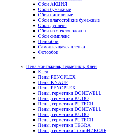
Обои АКЦИЯ
Обои бумажные
Обои виниловые
Обои влагостойкие бумажные
Обои дуплекс
Обои из стекловолокна
Обои симплекс
Пенообои
Самоклеящаяся пленка
Фотообои
Пена монтажная, Герметики, Клеи
Клеи
Пены PENOPLEX
Пены KNAUF
Пены PENOPLEX
Пены, герметики DONEWELL
Пены, герметики KUDO
Пены, герметики PUTECH
Пены, герметики DONEWELL
Пены, герметики KUDO
Пены, герметики PUTECH
Пены, герметики TEGRA
Пены, герметики ТехноНИКОЛЬ