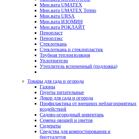
Мин.вата UMATEX
Мин.вата UMATEX Termo
Мин.вата URSA
Мин.вата ИЗОМИН
Мин.вата РОКЛАЙТ
Пенопласт
Пеноплэкс
Стеклоткань
Стеклоткань и стеклопластик
Трубная теплоизоляция
Уплотнители
Утеплитель вспененный (подложка)
Товары для сада и огорода
Газоны
Грунты питательные
Декор для сада и огорода
Профилактика от внешних неблагоприятных
воздействий
Садово-огородный инвентарь
Семена овощей и цветов
Сидераты
Средства для компостирования и
биотуалетов