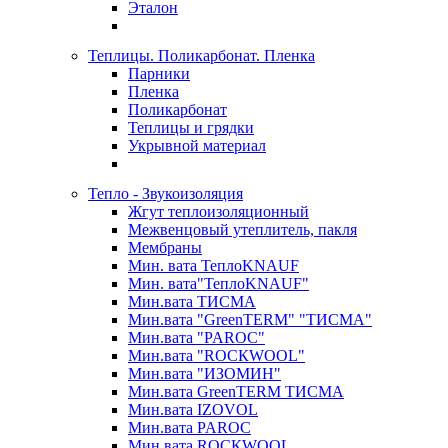
Эталон
Теплицы. Поликарбонат. Пленка
Парники
Пленка
Поликарбонат
Теплицы и грядки
Укрывной материал
Тепло - Звукоизоляция
Жгут теплоизоляционный
Межвенцовый утеплитель, пакля
Мембраны
Мин. вата ТеплоKNAUF
Мин. вата"ТеплоKNAUF"
Мин.вата ТИСМА
Мин.вата "GreenTERM" "ТИСМА"
Мин.вата "PAROC"
Мин.вата "ROCКWOOL"
Мин.вата "ИЗОМИН"
Мин.вата GreenTERM ТИСМА
Мин.вата IZOVOL
Мин.вата PAROC
Мин.вата ROCКWOOL