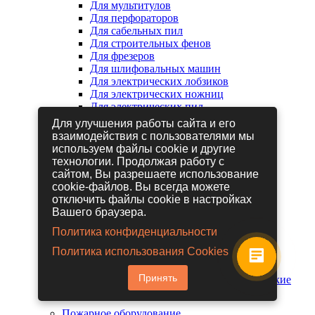
Для мультитулов
Для перфораторов
Для сабельных пил
Для строительных фенов
Для фрезеров
Для шлифовальных машин
Для электрических лобзиков
Для электрических ножниц
Для электрических пил
Для электрических рубанков
Для улучшения работы сайта и его
взаимодействия с пользователями мы
используем файлы cookie и другие
Пневмоинструмент
технологии. Продолжая работу с
Гайковерты пневматические
сайтом, Вы разрешаете использование
Дрели пневматические
cookie-файлов. Вы всегда можете
Другие пневмоинструменты
отключить файлы cookie в настройках
Заклепочники пневматические
Вашего браузера.
Наборы пневмоинструмента
Пистолеты пневматические
Политика конфиденциальности
Расходные материалы для
Политика использования Cookies
пневмоинструментов
Шланги для пневмоинструментов
Принять
Шлифовальные машины пневматические
Пожарное оборудование