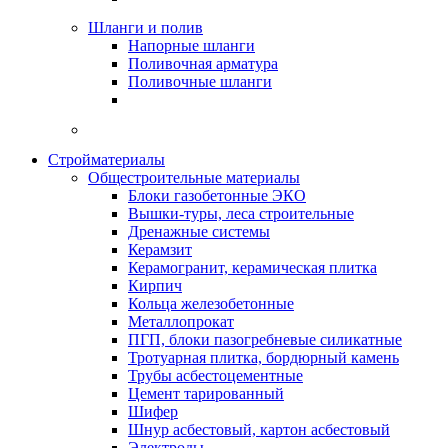
Шланги и полив
Напорные шланги
Поливочная арматура
Поливочные шланги
Стройматериалы
Oбщестроительные материалы
Блоки газобетонные ЭКО
Вышки-туры, леса строительные
Дренажные системы
Керамзит
Керамогранит, керамическая плитка
Кирпич
Кольца железобетонные
Металлопрокат
ПГП, блоки пазогребневые силикатные
Тротуарная плитка, бордюрный камень
Трубы асбестоцементные
Цемент тарированный
Шифер
Шнур асбестовый, картон асбестовый
Электроды