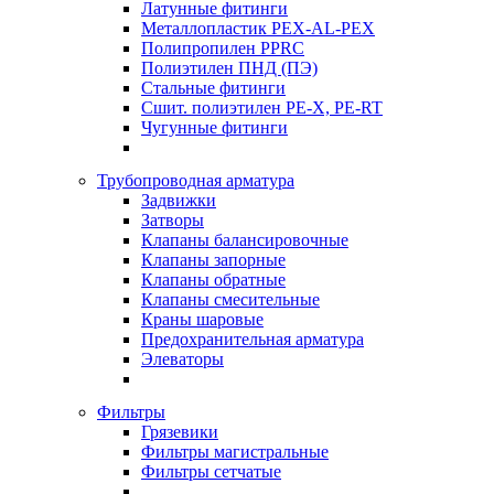
Латунные фитинги
Металлопластик PEX-AL-PEX
Полипропилен PPRC
Полиэтилен ПНД (ПЭ)
Стальные фитинги
Сшит. полиэтилен PE-X, PE-RT
Чугунные фитинги
Трубопроводная арматура
Задвижки
Затворы
Клапаны балансировочные
Клапаны запорные
Клапаны обратные
Клапаны смесительные
Краны шаровые
Предохранительная арматура
Элеваторы
Фильтры
Грязевики
Фильтры магистральные
Фильтры сетчатые