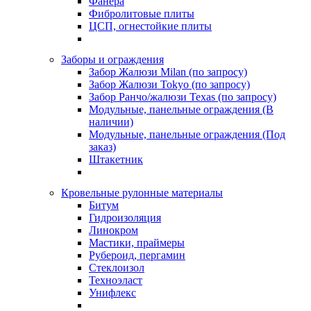
Фанера
Фибролитовые плиты
ЦСП, огнестойкие плиты
Заборы и ограждения
Забор Жалюзи Milan (по запросу)
Забор Жалюзи Tokyo (по запросу)
Забор Ранчо/жалюзи Texas (по запросу)
Модульные, панельные ограждения (В
наличии)
Модульные, панельные ограждения (Под
заказ)
Штакетник
Кровельные рулонные материалы
Битум
Гидроизоляция
Линокром
Мастики, праймеры
Рубероид, пергамин
Стеклоизол
Техноэласт
Унифлекс