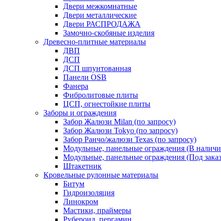
Двери межкомнатные
Двери металлические
Двери РАСПРОДАЖА
Замочно-скобяные изделия
Древесно-плитные материалы
ДВП
ДСП
ДСП шпунтованная
Панели OSB
Фанера
Фибролитовые плиты
ЦСП, огнестойкие плиты
Заборы и ограждения
Забор Жалюзи Milan (по запросу)
Забор Жалюзи Tokyo (по запросу)
Забор Ранчо/жалюзи Texas (по запросу)
Модульные, панельные ограждения (В наличи
Модульные, панельные ограждения (Под заказ
Штакетник
Кровельные рулонные материалы
Битум
Гидроизоляция
Линокром
Мастики, праймеры
Рубероид, пергамин