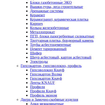
Блоки газобетонные ЭКО
Вышки-туры, леса строительные
Дренажные системы
Керамзит
Керамогранит, керамическая плитка
Кирпич
Кольца железобетонные
Металлопрокат
ПГП, блоки пазогребневые силикатные
Тротуарная плитка, бордюрный камень
Трубы асбестоцементные
Цемент тарированный
Шифер
Шнур асбестовый, картон асбестовый
Электроды
Гипсокартон, гипсоволокно, профиль
Гипсоволокно Кнауф
Гипсокартон Волма
Гипсокартон Кнауф
Ленты KNAUF
Профили
Профили Кнауф
Профиль эконом
Двери и Замочно-скобяные изделия
Арки межкомнатные