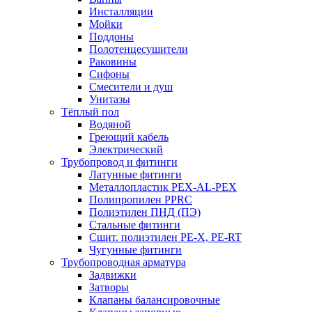
Инсталляции
Мойки
Поддоны
Полотенцесушители
Раковины
Сифоны
Смесители и душ
Унитазы
Тёплый пол
Водяной
Греющий кабель
Электрический
Трубопровод и фитинги
Латунные фитинги
Металлопластик PEX-AL-PEX
Полипропилен PPRC
Полиэтилен ПНД (ПЭ)
Стальные фитинги
Сшит. полиэтилен PE-X, PE-RT
Чугунные фитинги
Трубопроводная арматура
Задвижки
Затворы
Клапаны балансировочные