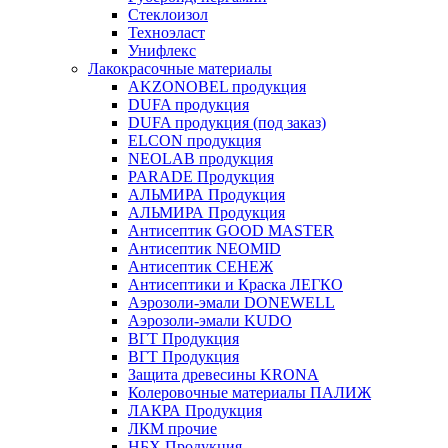
Стеклоизол
Техноэласт
Унифлекс
Лакокрасочные материалы
AKZONOBEL продукция
DUFA продукция
DUFA продукция (под заказ)
ELCON продукция
NEOLAB продукция
PARADE Продукция
АЛЬМИРА Продукция
АЛЬМИРА Продукция
Антисептик GOOD MASTER
Антисептик NEOMID
Антисептик СЕНЕЖ
Антисептики и Краска ЛЕГКО
Аэрозоли-эмали DONEWELL
Аэрозоли-эмали KUDO
ВГТ Продукция
ВГТ Продукция
Защита древесины KRONA
Колеровочные материалы ПАЛИЖ
ЛАКРА Продукция
ЛКМ прочие
НБХ Продукция