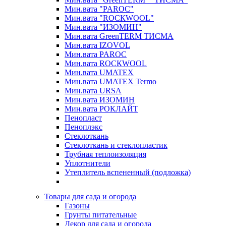
Мин.вата "PAROC"
Мин.вата "ROCКWOOL"
Мин.вата "ИЗОМИН"
Мин.вата GreenTERM ТИСМА
Мин.вата IZOVOL
Мин.вата PAROC
Мин.вата ROCКWOOL
Мин.вата UMATEX
Мин.вата UMATEX Termo
Мин.вата URSA
Мин.вата ИЗОМИН
Мин.вата РОКЛАЙТ
Пенопласт
Пеноплэкс
Стеклоткань
Стеклоткань и стеклопластик
Трубная теплоизоляция
Уплотнители
Утеплитель вспененный (подложка)
Товары для сада и огорода
Газоны
Грунты питательные
Декор для сада и огорода