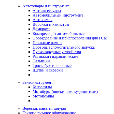
Автотовары и инструмент
Автоаксессуары
Автомобильный инструмент
Автохимия
Воронки и канистры
Домкраты
Компрессоры автомобильные
Оборудование и приспособления для ГСМ
Паяльные лампы
Провода вспомогательного запуска
Пуско-зарядные устройства
Растяжки гидравлические
Сальники
Тросы буксировочные
Щётки и скребки
Бензоинструмент
Бензопилы
Мотобуры (шнеки,ножи,удлинители)
Мотопомпы
Веревки, канаты, шнуры
Грузоподъемное оборудование