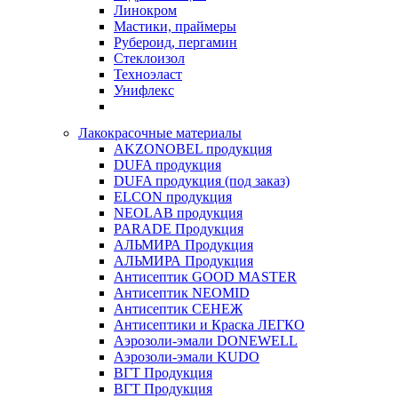
Линокром
Мастики, праймеры
Рубероид, пергамин
Стеклоизол
Техноэласт
Унифлекс
Лакокрасочные материалы
AKZONOBEL продукция
DUFA продукция
DUFA продукция (под заказ)
ELCON продукция
NEOLAB продукция
PARADE Продукция
АЛЬМИРА Продукция
АЛЬМИРА Продукция
Антисептик GOOD MASTER
Антисептик NEOMID
Антисептик СЕНЕЖ
Антисептики и Краска ЛЕГКО
Аэрозоли-эмали DONEWELL
Аэрозоли-эмали KUDO
ВГТ Продукция
ВГТ Продукция