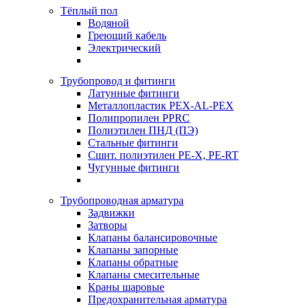
Тёплый пол
Водяной
Греющий кабель
Электрический
Трубопровод и фитинги
Латунные фитинги
Металлопластик PEX-AL-PEX
Полипропилен PPRC
Полиэтилен ПНД (ПЭ)
Стальные фитинги
Сшит. полиэтилен PE-X, PE-RT
Чугунные фитинги
Трубопроводная арматура
Задвижки
Затворы
Клапаны балансировочные
Клапаны запорные
Клапаны обратные
Клапаны смесительные
Краны шаровые
Предохранительная арматура