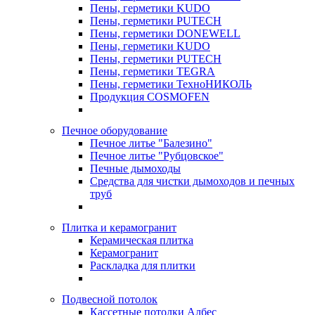
Пены, герметики KUDO
Пены, герметики PUTECH
Пены, герметики DONEWELL
Пены, герметики KUDO
Пены, герметики PUTECH
Пены, герметики TEGRA
Пены, герметики ТехноНИКОЛЬ
Продукция COSMOFEN
Печное оборудование
Печное литье "Балезино"
Печное литье "Рубцовское"
Печные дымоходы
Средства для чистки дымоходов и печных
труб
Плитка и керамогранит
Керамическая плитка
Керамогранит
Раскладка для плитки
Подвесной потолок
Кассетные потолки Албес