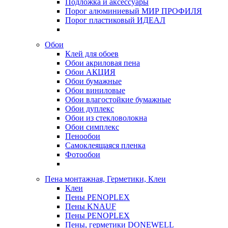
Подложка и аксессуары
Порог алюминиевый МИР ПРОФИЛЯ
Порог пластиковый ИДЕАЛ
Обои
Клей для обоев
Обои акриловая пена
Обои АКЦИЯ
Обои бумажные
Обои виниловые
Обои влагостойкие бумажные
Обои дуплекс
Обои из стекловолокна
Обои симплекс
Пенообои
Самоклеящаяся пленка
Фотообои
Пена монтажная, Герметики, Клеи
Клеи
Пены PENOPLEX
Пены KNAUF
Пены PENOPLEX
Пены, герметики DONEWELL