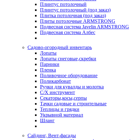
Плинтус потолочный
Плинтус потолочный (под заказ)
Плитка потолочная (под заказ)
Плиты потолочные ARMSTRONG
Подвесная система Javelin ARMSTRONG
Подвесная система Албес
Садово-огородный инвентарь
Лопаты
Лопаты снеговые,скребки
Парники
Пленка
Поливочное оборудование
Поликарбонат
Ручки для кувалды и молотка
С/Х инструмент
Секаторы,косы,серпы
Тачки садовые и строительные
Теплицы и грядки
Укрывной материал
Шланг
Сайдинг, Вент-фасады