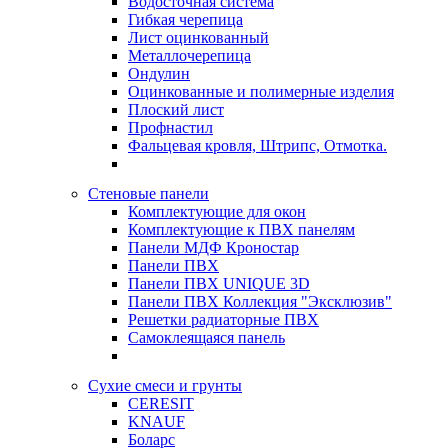
Водосточная система
Гибкая черепица
Лист оцинкованный
Металлочерепица
Ондулин
Оцинкованные и полимерные изделия
Плоский лист
Профнастил
Фальцевая кровля, Штрипс, Отмотка.
Стеновые панели
Комплектующие для окон
Комплектующие к ПВХ панелям
Панели МДФ Кроностар
Панели ПВХ
Панели ПВХ UNIQUE 3D
Панели ПВХ Коллекция "Эксклюзив"
Решетки радиаторные ПВХ
Самоклеящаяся панель
Сухие смеси и грунты
CERESIT
KNAUF
Боларс