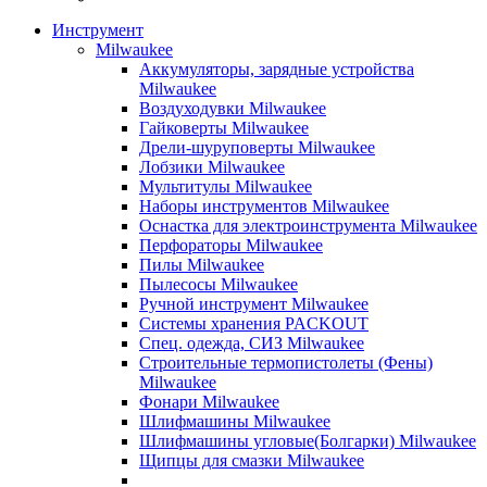
Инструмент
Milwaukee
Аккумуляторы, зарядные устройства
Milwaukee
Воздуходувки Milwaukee
Гайковерты Milwaukee
Дрели-шуруповерты Milwaukee
Лобзики Milwaukee
Мультитулы Milwaukee
Наборы инструментов Milwaukee
Оснастка для электроинструмента Milwaukee
Перфораторы Milwaukee
Пилы Milwaukee
Пылесосы Milwaukee
Ручной инструмент Milwaukee
Системы хранения PACKOUT
Спец. одежда, СИЗ Milwaukee
Строительные термопистолеты (Фены)
Milwaukee
Фонари Milwaukee
Шлифмашины Milwaukee
Шлифмашины угловые(Болгарки) Milwaukee
Щипцы для смазки Milwaukee