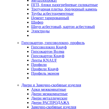
Металлопрокат
ПГП, блоки пазогребневые силикатные
Тротуарная плитка, бордюрный камень
Трубы асбестоцементные
Цемент тарированный
Шифер
Шнур асбестовый, картон асбестовый
Электроды
Гипсокартон, гипсоволокно, профиль
Гипсоволокно Кнауф
Гипсокартон Волма
Гипсокартон Кнауф
Ленты KNAUF
Профили
Профили Кнауф
Профиль эконом
Двери и Замочно-скобяные изделия
Арки межкомнатные
Двери межкомнатные
Двери металлические
Двери РАСПРОДАЖА
Замочно-скобяные изделия