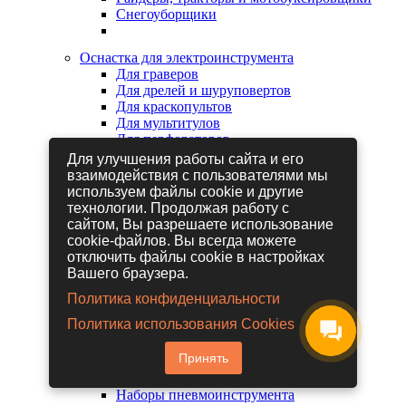
Снегоуборщики
Оснастка для электроинструмента
Для граверов
Для дрелей и шуруповертов
Для краскопультов
Для мультитулов
Для перфораторов
Для сабельных пил
Для улучшения работы сайта и его
Для строительных фенов
взаимодействия с пользователями мы
Для фрезеров
используем файлы cookie и другие
Для шлифовальных машин
технологии. Продолжая работу с
Для электрических лобзиков
сайтом, Вы разрешаете использование
Для электрических ножниц
cookie-файлов. Вы всегда можете
Для электрических пил
отключить файлы cookie в настройках
Для электрических рубанков
Вашего браузера.
Политика конфиденциальности
Пневмоинструмент
Политика использования Cookies
Гайковерты пневматические
Дрели пневматические
Принять
Другие пневмоинструменты
Заклепочники пневматические
Наборы пневмоинструмента