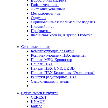
Водосточная система
Гибкая черепица
Лист оцинкованный
Металлочерепица
Ондулин
Оцинкованные и полимерные изделия
Плоский лист
Профнастил
Фальцевая кровля, Штрипс, Отмотка.
Стеновые панели
Комплектующие для окон
Комплектующие к ПВХ панелям
Панели МДФ Кроностар
Панели ПВХ
Панели ПВХ UNIQUE 3D
Панели ПВХ Коллекция "Эксклюзив"
Решетки радиаторные ПВХ
Самоклеящаяся панель
Сухие смеси и грунты
CERESIT
KNAUF
Боларс