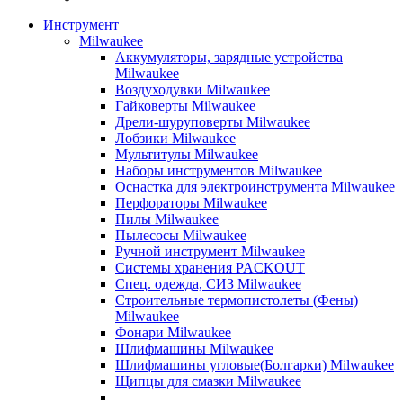
Инструмент
Milwaukee
Аккумуляторы, зарядные устройства
Milwaukee
Воздуходувки Milwaukee
Гайковерты Milwaukee
Дрели-шуруповерты Milwaukee
Лобзики Milwaukee
Мультитулы Milwaukee
Наборы инструментов Milwaukee
Оснастка для электроинструмента Milwaukee
Перфораторы Milwaukee
Пилы Milwaukee
Пылесосы Milwaukee
Ручной инструмент Milwaukee
Системы хранения PACKOUT
Спец. одежда, СИЗ Milwaukee
Строительные термопистолеты (Фены)
Milwaukee
Фонари Milwaukee
Шлифмашины Milwaukee
Шлифмашины угловые(Болгарки) Milwaukee
Щипцы для смазки Milwaukee