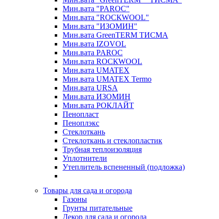
Мин.вата "PAROC"
Мин.вата "ROCКWOOL"
Мин.вата "ИЗОМИН"
Мин.вата GreenTERM ТИСМА
Мин.вата IZOVOL
Мин.вата PAROC
Мин.вата ROCКWOOL
Мин.вата UMATEX
Мин.вата UMATEX Termo
Мин.вата URSA
Мин.вата ИЗОМИН
Мин.вата РОКЛАЙТ
Пенопласт
Пеноплэкс
Стеклоткань
Стеклоткань и стеклопластик
Трубная теплоизоляция
Уплотнители
Утеплитель вспененный (подложка)
Товары для сада и огорода
Газоны
Грунты питательные
Декор для сада и огорода