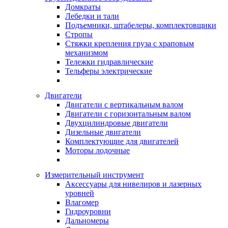
Домкраты
Лебедки и тали
Подъемники, штабелеры, комплектовщики
Стропы
Стяжки крепления груза с храповым
механизмом
Тележки гидравлические
Тельферы электрические
Двигатели
Двигатели с вертикальным валом
Двигатели с горизонтальным валом
Двухцилиндровые двигатели
Дизельные двигатели
Комплектующие для двигателей
Моторы лодочные
Измерительный инструмент
Аксессуары для нивелиров и лазерных
уровней
Влагомер
Гидроуровни
Дальномеры