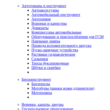
Автотовары и инструмент
Автоаксессуары
Автомобильный инструмент
Автохимия
Воронки и канистры
Домкраты
Компрессоры автомобильные
Оборудование и приспособления для ГСМ
Паяльные лампы
Провода вспомогательного запуска
Пуско-зарядные устройства
Растяжки гидравлические
Сальники
Тросы буксировочные
Щётки и скребки
Бензоинструмент
Бензопилы
Мотобуры (шнеки,ножи,удлинители)
Мотопомпы
Веревки, канаты, шнуры
Грузоподъемное оборудование