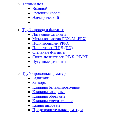
Тёплый пол
Водяной
Греющий кабель
Электрический
Трубопровод и фитинги
Латунные фитинги
Металлопластик PEX-AL-PEX
Полипропилен PPRC
Полиэтилен ПНД (ПЭ)
Стальные фитинги
Сшит. полиэтилен PE-X, PE-RT
Чугунные фитинги
Трубопроводная арматура
Задвижки
Затворы
Клапаны балансировочные
Клапаны запорные
Клапаны обратные
Клапаны смесительные
Краны шаровые
Предохранительная арматура