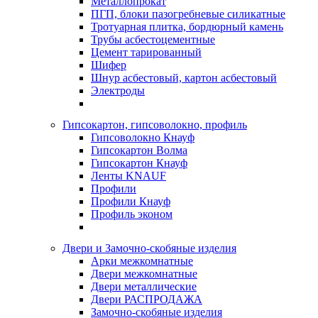
Металлопрокат
ПГП, блоки пазогребневые силикатные
Тротуарная плитка, бордюрный камень
Трубы асбестоцементные
Цемент тарированный
Шифер
Шнур асбестовый, картон асбестовый
Электроды
Гипсокартон, гипсоволокно, профиль
Гипсоволокно Кнауф
Гипсокартон Волма
Гипсокартон Кнауф
Ленты KNAUF
Профили
Профили Кнауф
Профиль эконом
Двери и Замочно-скобяные изделия
Арки межкомнатные
Двери межкомнатные
Двери металлические
Двери РАСПРОДАЖА
Замочно-скобяные изделия