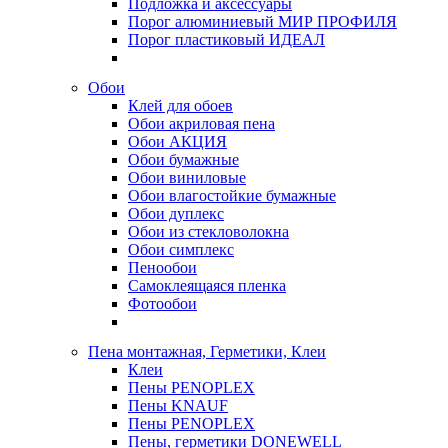
Подложка и аксессуары
Порог алюминиевый МИР ПРОФИЛЯ
Порог пластиковый ИДЕАЛ
Обои
Клей для обоев
Обои акриловая пена
Обои АКЦИЯ
Обои бумажные
Обои виниловые
Обои влагостойкие бумажные
Обои дуплекс
Обои из стекловолокна
Обои симплекс
Пенообои
Самоклеящаяся пленка
Фотообои
Пена монтажная, Герметики, Клеи
Клеи
Пены PENOPLEX
Пены KNAUF
Пены PENOPLEX
Пены, герметики DONEWELL