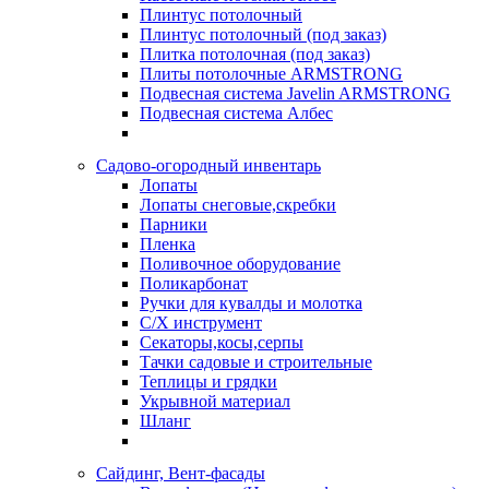
Плинтус потолочный
Плинтус потолочный (под заказ)
Плитка потолочная (под заказ)
Плиты потолочные ARMSTRONG
Подвесная система Javelin ARMSTRONG
Подвесная система Албес
Садово-огородный инвентарь
Лопаты
Лопаты снеговые,скребки
Парники
Пленка
Поливочное оборудование
Поликарбонат
Ручки для кувалды и молотка
С/Х инструмент
Секаторы,косы,серпы
Тачки садовые и строительные
Теплицы и грядки
Укрывной материал
Шланг
Сайдинг, Вент-фасады