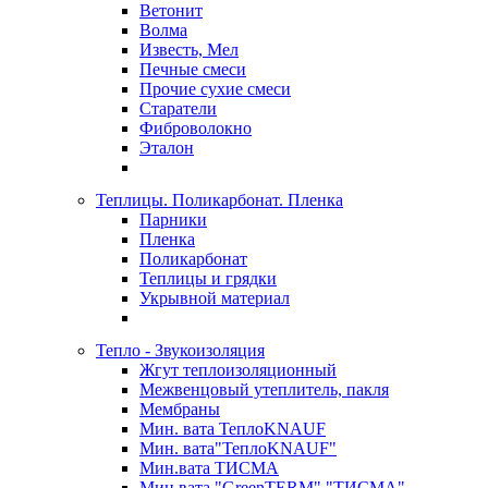
Ветонит
Волма
Известь, Мел
Печные смеси
Прочие сухие смеси
Старатели
Фиброволокно
Эталон
Теплицы. Поликарбонат. Пленка
Парники
Пленка
Поликарбонат
Теплицы и грядки
Укрывной материал
Тепло - Звукоизоляция
Жгут теплоизоляционный
Межвенцовый утеплитель, пакля
Мембраны
Мин. вата ТеплоKNAUF
Мин. вата"ТеплоKNAUF"
Мин.вата ТИСМА
Мин.вата "GreenTERM" "ТИСМА"