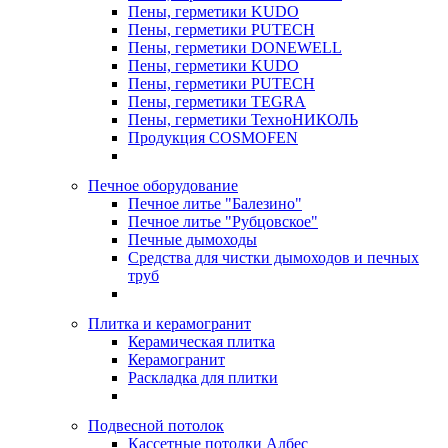
Пены, герметики KUDO
Пены, герметики PUTECH
Пены, герметики DONEWELL
Пены, герметики KUDO
Пены, герметики PUTECH
Пены, герметики TEGRA
Пены, герметики ТехноНИКОЛЬ
Продукция COSMOFEN
Печное оборудование
Печное литье "Балезино"
Печное литье "Рубцовское"
Печные дымоходы
Средства для чистки дымоходов и печных
труб
Плитка и керамогранит
Керамическая плитка
Керамогранит
Раскладка для плитки
Подвесной потолок
Кассетные потолки Албес