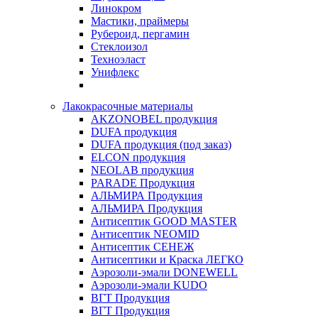
Линокром
Мастики, праймеры
Рубероид, пергамин
Стеклоизол
Техноэласт
Унифлекс
Лакокрасочные материалы
AKZONOBEL продукция
DUFA продукция
DUFA продукция (под заказ)
ELCON продукция
NEOLAB продукция
PARADE Продукция
АЛЬМИРА Продукция
АЛЬМИРА Продукция
Антисептик GOOD MASTER
Антисептик NEOMID
Антисептик СЕНЕЖ
Антисептики и Краска ЛЕГКО
Аэрозоли-эмали DONEWELL
Аэрозоли-эмали KUDO
ВГТ Продукция
ВГТ Продукция