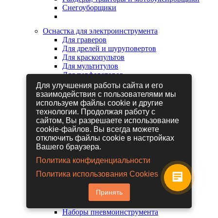
Снегоуборщики
Оснастка для электроинструмента
Для граверов
Для дрелей и шуруповертов
Для краскопультов
Для мультитулов
Для перфораторов
Для сабельных пил
Для улучшения работы сайта и его
Для строительных фенов
взаимодействия с пользователями мы
Для фрезеров
используем файлы cookie и другие
Для шлифовальных машин
технологии. Продолжая работу с
Для электрических лобзиков
сайтом, Вы разрешаете использование
Для электрических ножниц
cookie-файлов. Вы всегда можете
Для электрических пил
отключить файлы cookie в настройках
Для электрических рубанков
Вашего браузера.
Политика конфиденциальности
Пневмоинструмент
Политика использования Cookies
Гайковерты пневматические
Дрели пневматические
Принять
Другие пневмоинструменты
Заклепочники пневматические
Наборы пневмоинструмента