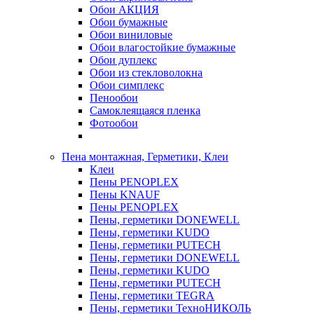
Обои АКЦИЯ
Обои бумажные
Обои виниловые
Обои влагостойкие бумажные
Обои дуплекс
Обои из стекловолокна
Обои симплекс
Пенообои
Самоклеящаяся пленка
Фотообои
Пена монтажная, Герметики, Клеи
Клеи
Пены PENOPLEX
Пены KNAUF
Пены PENOPLEX
Пены, герметики DONEWELL
Пены, герметики KUDO
Пены, герметики PUTECH
Пены, герметики DONEWELL
Пены, герметики KUDO
Пены, герметики PUTECH
Пены, герметики TEGRA
Пены, герметики ТехноНИКОЛЬ