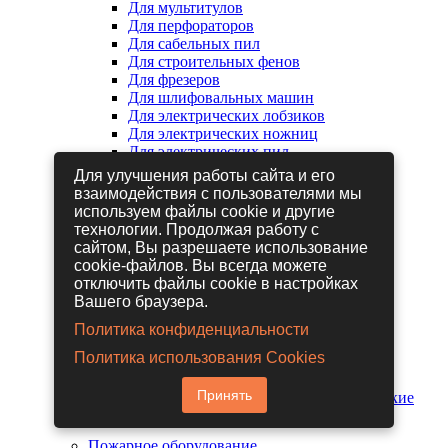
Для мультитулов
Для перфораторов
Для сабельных пил
Для строительных фенов
Для фрезеров
Для шлифовальных машин
Для электрических лобзиков
Для электрических ножниц
Для электрических пил
Для электрических рубанков
Для улучшения работы сайта и его
взаимодействия с пользователями мы
используем файлы cookie и другие
Пневмоинструмент
технологии. Продолжая работу с
Гайковерты пневматические
сайтом, Вы разрешаете использование
Дрели пневматические
cookie-файлов. Вы всегда можете
Другие пневмоинструменты
отключить файлы cookie в настройках
Заклепочники пневматические
Вашего браузера.
Наборы пневмоинструмента
Пистолеты пневматические
Политика конфиденциальности
Расходные материалы для
Политика использования Cookies
пневмоинструментов
Шланги для пневмоинструментов
Принять
Шлифовальные машины пневматические
Пожарное оборудование