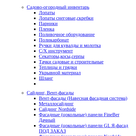
Садово-огородный инвентарь
Лопаты
Лопаты снеговые,скребки
Парники
Пленка
Поливочное оборудование
Поликарбонат
Ручки для кувалды и молотка
С/Х инструмент
Секаторы,косы,серпы
Тачки садовые и строительные
Теплицы и грядки
Укрывной материал
Шланг
Сайдинг, Вент-фасады
Вент-фасады (Навесная фасадная система)
Металлосайдинг
Сайдинг Nordside
Фасадные (цокольные) панели FineBer
Дачный
Фасадные (цокольные) панели GL Я-фасад
ПОД ЗАКАЗ