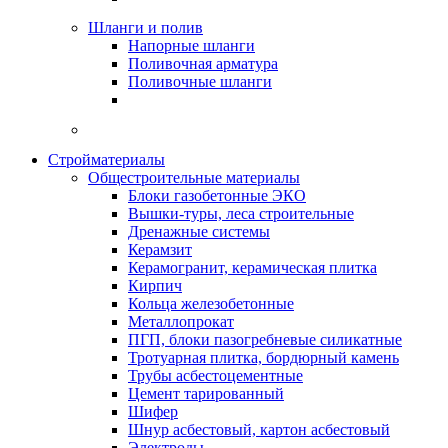
Шланги и полив
Напорные шланги
Поливочная арматура
Поливочные шланги
Стройматериалы
Oбщестроительные материалы
Блоки газобетонные ЭКО
Вышки-туры, леса строительные
Дренажные системы
Керамзит
Керамогранит, керамическая плитка
Кирпич
Кольца железобетонные
Металлопрокат
ПГП, блоки пазогребневые силикатные
Тротуарная плитка, бордюрный камень
Трубы асбестоцементные
Цемент тарированный
Шифер
Шнур асбестовый, картон асбестовый
Электроды