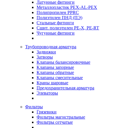
Латунные фитинги
Металлопластик PEX-AL-PEX
Полипропилен PPRC
Полиэтилен ПНД (ПЭ)
Стальные фитинги
Сшит. полиэтилен PE-X, PE-RT
Чугунные фитинги
Трубопроводная арматура
Задвижки
Затворы
Клапаны балансировочные
Клапаны запорные
Клапаны обратные
Клапаны смесительные
Краны шаровые
Предохранительная арматура
Элеваторы
Фильтры
Грязевики
Фильтры магистральные
Фильтры сетчатые