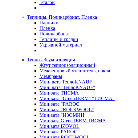
Эталон
Теплицы. Поликарбонат. Пленка
Парники
Пленка
Поликарбонат
Теплицы и грядки
Укрывной материал
Тепло - Звукоизоляция
Жгут теплоизоляционный
Межвенцовый утеплитель, пакля
Мембраны
Мин. вата ТеплоKNAUF
Мин. вата"ТеплоKNAUF"
Мин.вата ТИСМА
Мин.вата "GreenTERM" "ТИСМА"
Мин.вата "PAROC"
Мин.вата "ROCКWOOL"
Мин.вата "ИЗОМИН"
Мин.вата GreenTERM ТИСМА
Мин.вата IZOVOL
Мин.вата PAROC
Мин.вата ROCКWOOL