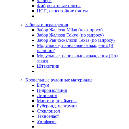
Фанера
Фибролитовые плиты
ЦСП, огнестойкие плиты
Заборы и ограждения
Забор Жалюзи Milan (по запросу)
Забор Жалюзи Tokyo (по запросу)
Забор Ранчо/жалюзи Texas (по запросу)
Модульные, панельные ограждения (В
наличии)
Модульные, панельные ограждения (Под
заказ)
Штакетник
Кровельные рулонные материалы
Битум
Гидроизоляция
Линокром
Мастики, праймеры
Рубероид, пергамин
Стеклоизол
Техноэласт
Унифлекс