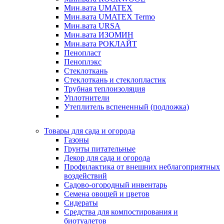
Мин.вата UMATEX
Мин.вата UMATEX Termo
Мин.вата URSA
Мин.вата ИЗОМИН
Мин.вата РОКЛАЙТ
Пенопласт
Пеноплэкс
Стеклоткань
Стеклоткань и стеклопластик
Трубная теплоизоляция
Уплотнители
Утеплитель вспененный (подложка)
Товары для сада и огорода
Газоны
Грунты питательные
Декор для сада и огорода
Профилактика от внешних неблагоприятных
воздействий
Садово-огородный инвентарь
Семена овощей и цветов
Сидераты
Средства для компостирования и
биотуалетов