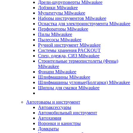
Дрели-шуруповерты Milwaukee
Лобзики Milwaukee
Мультитулы Milwaukee
Наборы инструментов Milwaukee
Оснастка для электроинструмента Milwaukee
Перфораторы Milwaukee
Пилы Milwaukee
Пылесосы Milwaukee
Ручной инструмент Milwaukee
Системы хранения PACKOUT
Спец. одежда, СИЗ Milwaukee
Строительные термопистолеты (Фены)
Milwaukee
Фонари Milwaukee
Шлифмашины Milwaukee
Шлифмашины угловые(Болгарки) Milwaukee
Щипцы для смазки Milwaukee
Автотовары и инструмент
Автоаксессуары
Автомобильный инструмент
Автохимия
Воронки и канистры
Домкраты