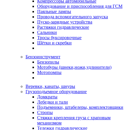
Компрессоры автомобильные
Оборудование и приспособления для ГСМ
Паяльные лампы
Провода вспомогательного запуска
Пуско-зарядные устройства
Растяжки гидравлические
Сальники
Тросы буксировочные
Щётки и скребки
Бензоинструмент
Бензопилы
Мотобуры (шнеки,ножи,удлинители)
Мотопомпы
Веревки, канаты, шнуры
Грузоподъемное оборудование
Домкраты
Лебедки и тали
Подъемники, штабелеры, комплектовщики
Стропы
Стяжки крепления груза с храповым
механизмом
Тележки гидравлические