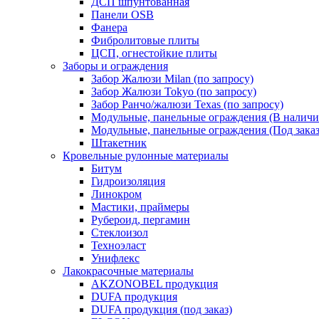
ДСП шпунтованная
Панели OSB
Фанера
Фибролитовые плиты
ЦСП, огнестойкие плиты
Заборы и ограждения
Забор Жалюзи Milan (по запросу)
Забор Жалюзи Tokyo (по запросу)
Забор Ранчо/жалюзи Texas (по запросу)
Модульные, панельные ограждения (В наличи
Модульные, панельные ограждения (Под заказ
Штакетник
Кровельные рулонные материалы
Битум
Гидроизоляция
Линокром
Мастики, праймеры
Рубероид, пергамин
Стеклоизол
Техноэласт
Унифлекс
Лакокрасочные материалы
AKZONOBEL продукция
DUFA продукция
DUFA продукция (под заказ)