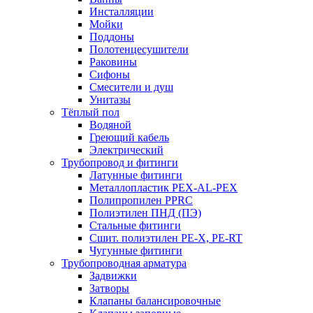
Инсталляции
Мойки
Поддоны
Полотенцесушители
Раковины
Сифоны
Смесители и душ
Унитазы
Тёплый пол
Водяной
Греющий кабель
Электрический
Трубопровод и фитинги
Латунные фитинги
Металлопластик PEX-AL-PEX
Полипропилен PPRC
Полиэтилен ПНД (ПЭ)
Стальные фитинги
Сшит. полиэтилен PE-X, PE-RT
Чугунные фитинги
Трубопроводная арматура
Задвижки
Затворы
Клапаны балансировочные