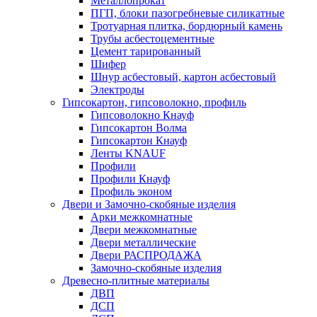
Металлопрокат
ПГП, блоки пазогребневые силикатные
Тротуарная плитка, бордюрный камень
Трубы асбестоцементные
Цемент тарированный
Шифер
Шнур асбестовый, картон асбестовый
Электроды
Гипсокартон, гипсоволокно, профиль
Гипсоволокно Кнауф
Гипсокартон Волма
Гипсокартон Кнауф
Ленты KNAUF
Профили
Профили Кнауф
Профиль эконом
Двери и Замочно-скобяные изделия
Арки межкомнатные
Двери межкомнатные
Двери металлические
Двери РАСПРОДАЖА
Замочно-скобяные изделия
Древесно-плитные материалы
ДВП
ДСП