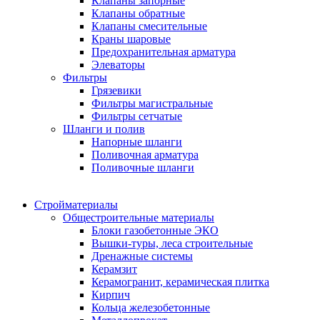
Клапаны запорные
Клапаны обратные
Клапаны смесительные
Краны шаровые
Предохранительная арматура
Элеваторы
Фильтры
Грязевики
Фильтры магистральные
Фильтры сетчатые
Шланги и полив
Напорные шланги
Поливочная арматура
Поливочные шланги
Стройматериалы
Oбщестроительные материалы
Блоки газобетонные ЭКО
Вышки-туры, леса строительные
Дренажные системы
Керамзит
Керамогранит, керамическая плитка
Кирпич
Кольца железобетонные