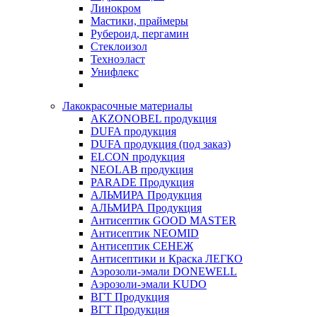
Линокром
Мастики, праймеры
Рубероид, пергамин
Стеклоизол
Техноэласт
Унифлекс
Лакокрасочные материалы
AKZONOBEL продукция
DUFA продукция
DUFA продукция (под заказ)
ELCON продукция
NEOLAB продукция
PARADE Продукция
АЛЬМИРА Продукция
АЛЬМИРА Продукция
Антисептик GOOD MASTER
Антисептик NEOMID
Антисептик СЕНЕЖ
Антисептики и Краска ЛЕГКО
Аэрозоли-эмали DONEWELL
Аэрозоли-эмали KUDO
ВГТ Продукция
ВГТ Продукция