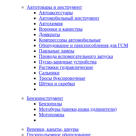
Автотовары и инструмент
Автоаксессуары
Автомобильный инструмент
Автохимия
Воронки и канистры
Домкраты
Компрессоры автомобильные
Оборудование и приспособления для ГСМ
Паяльные лампы
Провода вспомогательного запуска
Пуско-зарядные устройства
Растяжки гидравлические
Сальники
Тросы буксировочные
Щётки и скребки
Бензоинструмент
Бензопилы
Мотобуры (шнеки,ножи,удлинители)
Мотопомпы
Веревки, канаты, шнуры
Грузоподъемное оборудование