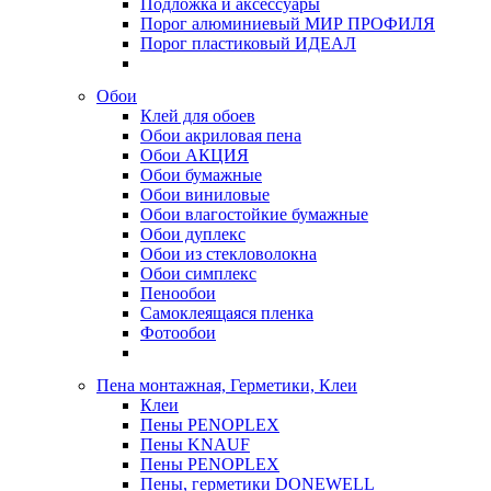
Подложка и аксессуары
Порог алюминиевый МИР ПРОФИЛЯ
Порог пластиковый ИДЕАЛ
Обои
Клей для обоев
Обои акриловая пена
Обои АКЦИЯ
Обои бумажные
Обои виниловые
Обои влагостойкие бумажные
Обои дуплекс
Обои из стекловолокна
Обои симплекс
Пенообои
Самоклеящаяся пленка
Фотообои
Пена монтажная, Герметики, Клеи
Клеи
Пены PENOPLEX
Пены KNAUF
Пены PENOPLEX
Пены, герметики DONEWELL