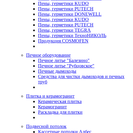
Пены, герметики KUDO
Пены, герметики PUTECH
Пены, герметики DONEWELL
Пены, герметики KUDO
Пены, герметики PUTECH
Пены, герметики TEGRA
Пены, герметики ТехноНИКОЛЬ
Продукция COSMOFEN
Печное оборудование
Печное литье "Балезино"
Печное литье "Рубцовское"
Печные дымоходы
Средства для чистки дымоходов и печных
труб
Плитка и керамогранит
Керамическая плитка
Керамогранит
Раскладка для плитки
Подвесной потолок
Кассетные потолки Албес