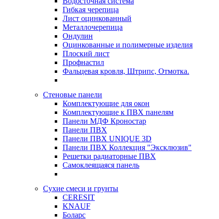
Водосточная система
Гибкая черепица
Лист оцинкованный
Металлочерепица
Ондулин
Оцинкованные и полимерные изделия
Плоский лист
Профнастил
Фальцевая кровля, Штрипс, Отмотка.
Стеновые панели
Комплектующие для окон
Комплектующие к ПВХ панелям
Панели МДФ Кроностар
Панели ПВХ
Панели ПВХ UNIQUE 3D
Панели ПВХ Коллекция "Эксклюзив"
Решетки радиаторные ПВХ
Самоклеящаяся панель
Сухие смеси и грунты
CERESIT
KNAUF
Боларс