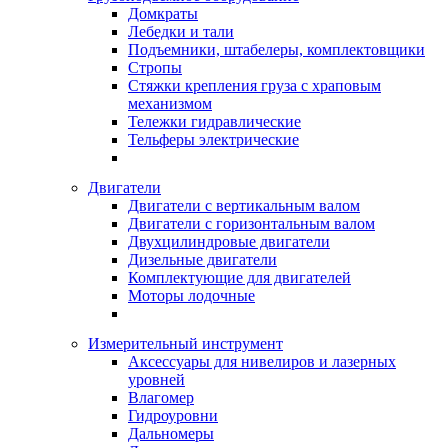
Домкраты
Лебедки и тали
Подъемники, штабелеры, комплектовщики
Стропы
Стяжки крепления груза с храповым
механизмом
Тележки гидравлические
Тельферы электрические
Двигатели
Двигатели с вертикальным валом
Двигатели с горизонтальным валом
Двухцилиндровые двигатели
Дизельные двигатели
Комплектующие для двигателей
Моторы лодочные
Измерительный инструмент
Аксессуары для нивелиров и лазерных
уровней
Влагомер
Гидроуровни
Дальномеры