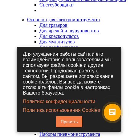
Снегоуборщики
Оснастка для электроинструмента
Для граверов
Для дрелей и шуруповертов
Для краскопультов
Для мультитулов
Для перфораторов
Для сабельных пил
Для улучшения работы сайта и его
Для строительных фенов
взаимодействия с пользователями мы
Для фрезеров
используем файлы cookie и другие
Для шлифовальных машин
технологии. Продолжая работу с
Для электрических лобзиков
сайтом, Вы разрешаете использование
Для электрических ножниц
cookie-файлов. Вы всегда можете
Для электрических пил
отключить файлы cookie в настройках
Для электрических рубанков
Вашего браузера.
Политика конфиденциальности
Пневмоинструмент
Политика использования Cookies
Гайковерты пневматические
Дрели пневматические
Принять
Другие пневмоинструменты
Заклепочники пневматические
Наборы пневмоинструмента