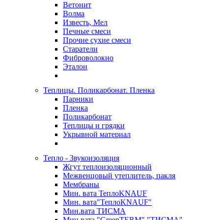
Ветонит
Волма
Известь, Мел
Печные смеси
Прочие сухие смеси
Старатели
Фиброволокно
Эталон
Теплицы. Поликарбонат. Пленка
Парники
Пленка
Поликарбонат
Теплицы и грядки
Укрывной материал
Тепло - Звукоизоляция
Жгут теплоизоляционный
Межвенцовый утеплитель, пакля
Мембраны
Мин. вата ТеплоKNAUF
Мин. вата"ТеплоKNAUF"
Мин.вата ТИСМА
Мин.вата "GreenTERM" "ТИСМА"