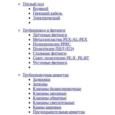
Тёплый пол
Водяной
Греющий кабель
Электрический
Трубопровод и фитинги
Латунные фитинги
Металлопластик PEX-AL-PEX
Полипропилен PPRC
Полиэтилен ПНД (ПЭ)
Стальные фитинги
Сшит. полиэтилен PE-X, PE-RT
Чугунные фитинги
Трубопроводная арматура
Задвижки
Затворы
Клапаны балансировочные
Клапаны запорные
Клапаны обратные
Клапаны смесительные
Краны шаровые
Предохранительная арматура