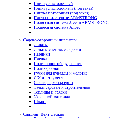
Плинтус потолочный
Плинтус потолочный (под заказ)
Плитка потолочная (под заказ)
Плиты потолочные ARMSTRONG
Подвесная система Javelin ARMSTRONG
Подвесная система Албес
Садово-огородный инвентарь
Лопаты
Лопаты снеговые,скребки
Парники
Пленка
Поливочное оборудование
Поликарбонат
Ручки для кувалды и молотка
С/Х инструмент
Секаторы,косы,серпы
Тачки садовые и строительные
Теплицы и грядки
Укрывной материал
Шланг
Сайдинг, Вент-фасады