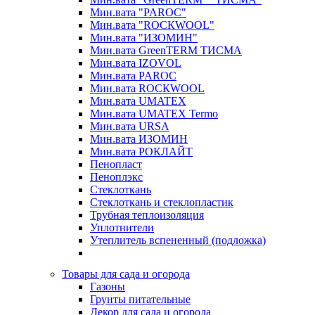
Мин.вата "PAROC"
Мин.вата "ROCКWOOL"
Мин.вата "ИЗОМИН"
Мин.вата GreenTERM ТИСМА
Мин.вата IZOVOL
Мин.вата PAROC
Мин.вата ROCКWOOL
Мин.вата UMATEX
Мин.вата UMATEX Termo
Мин.вата URSA
Мин.вата ИЗОМИН
Мин.вата РОКЛАЙТ
Пенопласт
Пеноплэкс
Стеклоткань
Стеклоткань и стеклопластик
Трубная теплоизоляция
Уплотнители
Утеплитель вспененный (подложка)
Товары для сада и огорода
Газоны
Грунты питательные
Декор для сада и огорода