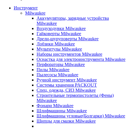
Инструмент
Milwaukee
Аккумуляторы, зарядные устройства
Milwaukee
Воздуходувки Milwaukee
Гайковерты Milwaukee
Дрели-шуруповерты Milwaukee
Лобзики Milwaukee
Мультитулы Milwaukee
Наборы инструментов Milwaukee
Оснастка для электроинструмента Milwaukee
Перфораторы Milwaukee
Пилы Milwaukee
Пылесосы Milwaukee
Ручной инструмент Milwaukee
Системы хранения PACKOUT
Спец. одежда, СИЗ Milwaukee
Строительные термопистолеты (Фены)
Milwaukee
Фонари Milwaukee
Шлифмашины Milwaukee
Шлифмашины угловые(Болгарки) Milwaukee
Щипцы для смазки Milwaukee