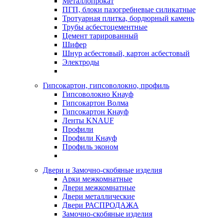
Металлопрокат
ПГП, блоки пазогребневые силикатные
Тротуарная плитка, бордюрный камень
Трубы асбестоцементные
Цемент тарированный
Шифер
Шнур асбестовый, картон асбестовый
Электроды
Гипсокартон, гипсоволокно, профиль
Гипсоволокно Кнауф
Гипсокартон Волма
Гипсокартон Кнауф
Ленты KNAUF
Профили
Профили Кнауф
Профиль эконом
Двери и Замочно-скобяные изделия
Арки межкомнатные
Двери межкомнатные
Двери металлические
Двери РАСПРОДАЖА
Замочно-скобяные изделия