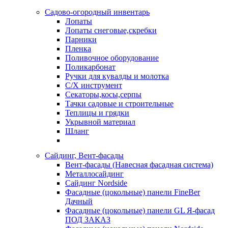
Садово-огородный инвентарь
Лопаты
Лопаты снеговые,скребки
Парники
Пленка
Поливочное оборудование
Поликарбонат
Ручки для кувалды и молотка
С/Х инструмент
Секаторы,косы,серпы
Тачки садовые и строительные
Теплицы и грядки
Укрывной материал
Шланг
Сайдинг, Вент-фасады
Вент-фасады (Навесная фасадная система)
Металлосайдинг
Сайдинг Nordside
Фасадные (цокольные) панели FineBer
Дачный
Фасадные (цокольные) панели GL Я-фасад
ПОД ЗАКАЗ