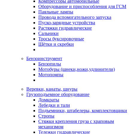
Компрессоры автомобильные
Оборудование и приспособления для ГСМ
Паяльные лампы
Провода вспомогательного запуска
Пуско-зарядные устройства
Растяжки гидравлические
Сальники
Тросы буксировочные
Щётки и скребки
Бензоинструмент
Бензопилы
Мотобуры (шнеки,ножи,удлинители)
Мотопомпы
Веревки, канаты, шнуры
Грузоподъемное оборудование
Домкраты
Лебедки и тали
Подъемники, штабелеры, комплектовщики
Стропы
Стяжки крепления груза с храповым
механизмом
Тележки гидравлические