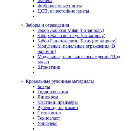
Фанера
Фибролитовые плиты
ЦСП, огнестойкие плиты
Заборы и ограждения
Забор Жалюзи Milan (по запросу)
Забор Жалюзи Tokyo (по запросу)
Забор Ранчо/жалюзи Texas (по запросу)
Модульные, панельные ограждения (В
наличии)
Модульные, панельные ограждения (Под
заказ)
Штакетник
Кровельные рулонные материалы
Битум
Гидроизоляция
Линокром
Мастики, праймеры
Рубероид, пергамин
Стеклоизол
Техноэласт
Унифлекс