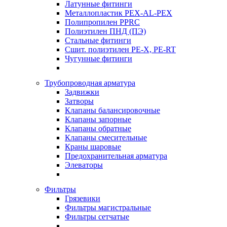
Латунные фитинги
Металлопластик PEX-AL-PEX
Полипропилен PPRC
Полиэтилен ПНД (ПЭ)
Стальные фитинги
Сшит. полиэтилен PE-X, PE-RT
Чугунные фитинги
Трубопроводная арматура
Задвижки
Затворы
Клапаны балансировочные
Клапаны запорные
Клапаны обратные
Клапаны смесительные
Краны шаровые
Предохранительная арматура
Элеваторы
Фильтры
Грязевики
Фильтры магистральные
Фильтры сетчатые