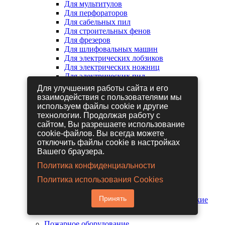
Для мультитулов
Для перфораторов
Для сабельных пил
Для строительных фенов
Для фрезеров
Для шлифовальных машин
Для электрических лобзиков
Для электрических ножниц
Для электрических пил
Для электрических рубанков
Для улучшения работы сайта и его
взаимодействия с пользователями мы
используем файлы cookie и другие
Пневмоинструмент
технологии. Продолжая работу с
Гайковерты пневматические
сайтом, Вы разрешаете использование
Дрели пневматические
cookie-файлов. Вы всегда можете
Другие пневмоинструменты
отключить файлы cookie в настройках
Заклепочники пневматические
Вашего браузера.
Наборы пневмоинструмента
Пистолеты пневматические
Политика конфиденциальности
Расходные материалы для
Политика использования Cookies
пневмоинструментов
Шланги для пневмоинструментов
Принять
Шлифовальные машины пневматические
Пожарное оборудование