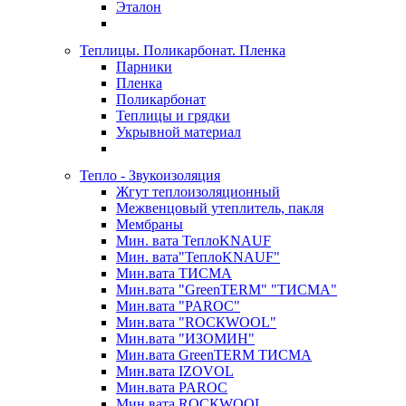
Эталон
Теплицы. Поликарбонат. Пленка
Парники
Пленка
Поликарбонат
Теплицы и грядки
Укрывной материал
Тепло - Звукоизоляция
Жгут теплоизоляционный
Межвенцовый утеплитель, пакля
Мембраны
Мин. вата ТеплоKNAUF
Мин. вата"ТеплоKNAUF"
Мин.вата ТИСМА
Мин.вата "GreenTERM" "ТИСМА"
Мин.вата "PAROC"
Мин.вата "ROCКWOOL"
Мин.вата "ИЗОМИН"
Мин.вата GreenTERM ТИСМА
Мин.вата IZOVOL
Мин.вата PAROC
Мин.вата ROCКWOOL