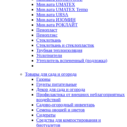
Мин.вата UMATEX
Мин.вата UMATEX Termo
Мин.вата URSA
Мин.вата ИЗОМИН
Мин.вата РОКЛАЙТ
Пенопласт
Пеноплэкс
Стеклоткань
Стеклоткань и стеклопластик
Трубная теплоизоляция
Уплотнители
Утеплитель вспененный (подложка)
Товары для сада и огорода
Газоны
Грунты питательные
Декор для сада и огорода
Профилактика от внешних неблагоприятных
воздействий
Садово-огородный инвентарь
Семена овощей и цветов
Сидераты
Средства для компостирования и
биотуалетов