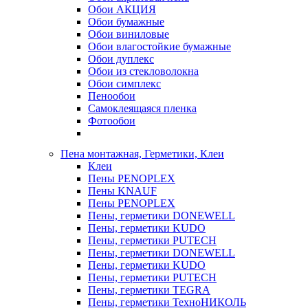
Обои АКЦИЯ
Обои бумажные
Обои виниловые
Обои влагостойкие бумажные
Обои дуплекс
Обои из стекловолокна
Обои симплекс
Пенообои
Самоклеящаяся пленка
Фотообои
Пена монтажная, Герметики, Клеи
Клеи
Пены PENOPLEX
Пены KNAUF
Пены PENOPLEX
Пены, герметики DONEWELL
Пены, герметики KUDO
Пены, герметики PUTECH
Пены, герметики DONEWELL
Пены, герметики KUDO
Пены, герметики PUTECH
Пены, герметики TEGRA
Пены, герметики ТехноНИКОЛЬ