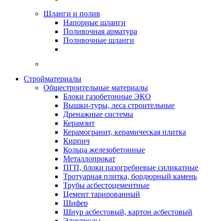
Шланги и полив
Напорные шланги
Поливочная арматура
Поливочные шланги
Стройматериалы
Oбщестроительные материалы
Блоки газобетонные ЭКО
Вышки-туры, леса строительные
Дренажные системы
Керамзит
Керамогранит, керамическая плитка
Кирпич
Кольца железобетонные
Металлопрокат
ПГП, блоки пазогребневые силикатные
Тротуарная плитка, бордюрный камень
Трубы асбестоцементные
Цемент тарированный
Шифер
Шнур асбестовый, картон асбестовый
Электроды