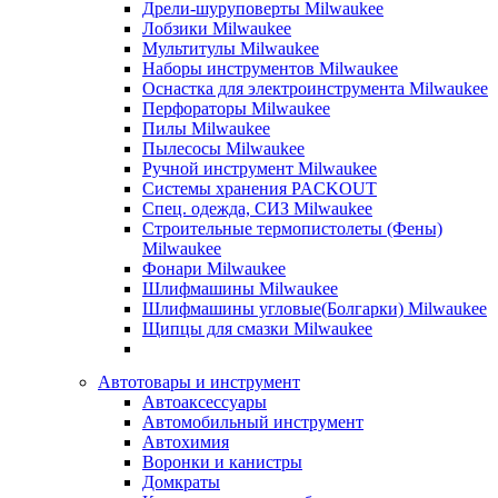
Дрели-шуруповерты Milwaukee
Лобзики Milwaukee
Мультитулы Milwaukee
Наборы инструментов Milwaukee
Оснастка для электроинструмента Milwaukee
Перфораторы Milwaukee
Пилы Milwaukee
Пылесосы Milwaukee
Ручной инструмент Milwaukee
Системы хранения PACKOUT
Спец. одежда, СИЗ Milwaukee
Строительные термопистолеты (Фены)
Milwaukee
Фонари Milwaukee
Шлифмашины Milwaukee
Шлифмашины угловые(Болгарки) Milwaukee
Щипцы для смазки Milwaukee
Автотовары и инструмент
Автоаксессуары
Автомобильный инструмент
Автохимия
Воронки и канистры
Домкраты