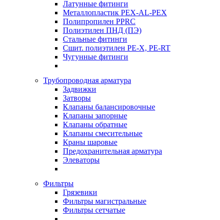
Латунные фитинги
Металлопластик PEX-AL-PEX
Полипропилен PPRC
Полиэтилен ПНД (ПЭ)
Стальные фитинги
Сшит. полиэтилен PE-X, PE-RT
Чугунные фитинги
Трубопроводная арматура
Задвижки
Затворы
Клапаны балансировочные
Клапаны запорные
Клапаны обратные
Клапаны смесительные
Краны шаровые
Предохранительная арматура
Элеваторы
Фильтры
Грязевики
Фильтры магистральные
Фильтры сетчатые