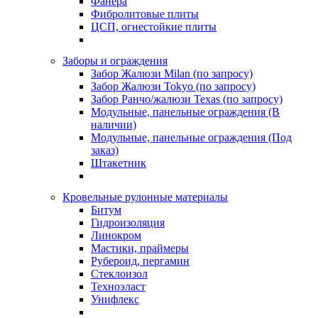
Фанера
Фибролитовые плиты
ЦСП, огнестойкие плиты
Заборы и ограждения
Забор Жалюзи Milan (по запросу)
Забор Жалюзи Tokyo (по запросу)
Забор Ранчо/жалюзи Texas (по запросу)
Модульные, панельные ограждения (В
наличии)
Модульные, панельные ограждения (Под
заказ)
Штакетник
Кровельные рулонные материалы
Битум
Гидроизоляция
Линокром
Мастики, праймеры
Рубероид, пергамин
Стеклоизол
Техноэласт
Унифлекс