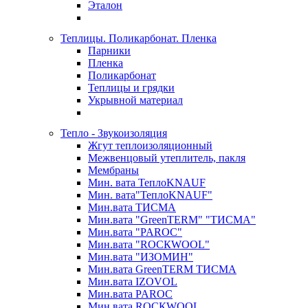
Эталон
Теплицы. Поликарбонат. Пленка
Парники
Пленка
Поликарбонат
Теплицы и грядки
Укрывной материал
Тепло - Звукоизоляция
Жгут теплоизоляционный
Межвенцовый утеплитель, пакля
Мембраны
Мин. вата ТеплоKNAUF
Мин. вата"ТеплоKNAUF"
Мин.вата ТИСМА
Мин.вата "GreenTERM" "ТИСМА"
Мин.вата "PAROC"
Мин.вата "ROCКWOOL"
Мин.вата "ИЗОМИН"
Мин.вата GreenTERM ТИСМА
Мин.вата IZOVOL
Мин.вата PAROC
Мин.вата ROCКWOOL