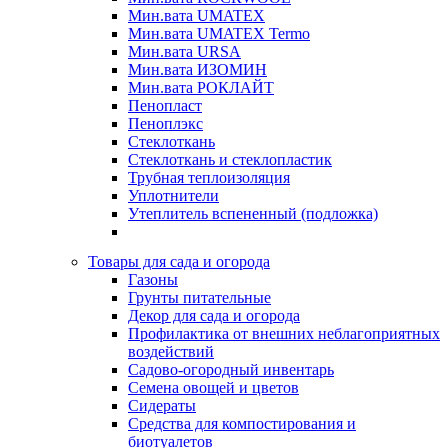
Мин.вата UMATEX
Мин.вата UMATEX Termo
Мин.вата URSA
Мин.вата ИЗОМИН
Мин.вата РОКЛАЙТ
Пенопласт
Пеноплэкс
Стеклоткань
Стеклоткань и стеклопластик
Трубная теплоизоляция
Уплотнители
Утеплитель вспененный (подложка)
Товары для сада и огорода
Газоны
Грунты питательные
Декор для сада и огорода
Профилактика от внешних неблагоприятных
воздействий
Садово-огородный инвентарь
Семена овощей и цветов
Сидераты
Средства для компостирования и
биотуалетов