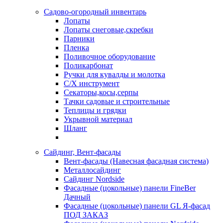
Садово-огородный инвентарь
Лопаты
Лопаты снеговые,скребки
Парники
Пленка
Поливочное оборудование
Поликарбонат
Ручки для кувалды и молотка
С/Х инструмент
Секаторы,косы,серпы
Тачки садовые и строительные
Теплицы и грядки
Укрывной материал
Шланг
Сайдинг, Вент-фасады
Вент-фасады (Навесная фасадная система)
Металлосайдинг
Сайдинг Nordside
Фасадные (цокольные) панели FineBer
Дачный
Фасадные (цокольные) панели GL Я-фасад
ПОД ЗАКАЗ