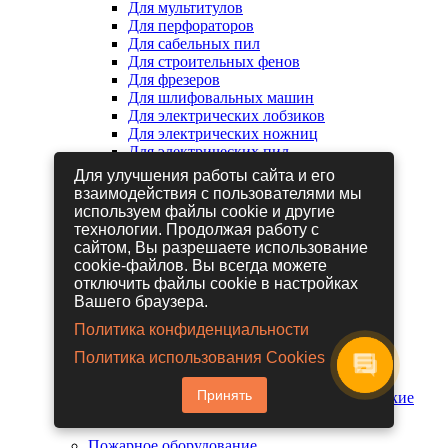
Для мультитулов
Для перфораторов
Для сабельных пил
Для строительных фенов
Для фрезеров
Для шлифовальных машин
Для электрических лобзиков
Для электрических ножниц
Для электрических пил
Для электрических рубанков
Для улучшения работы сайта и его
взаимодействия с пользователями мы
используем файлы cookie и другие
Пневмоинструмент
технологии. Продолжая работу с
Гайковерты пневматические
сайтом, Вы разрешаете использование
Дрели пневматические
cookie-файлов. Вы всегда можете
Другие пневмоинструменты
отключить файлы cookie в настройках
Заклепочники пневматические
Вашего браузера.
Наборы пневмоинструмента
Пистолеты пневматические
Политика конфиденциальности
Расходные материалы для
Политика использования Cookies
пневмоинструментов
Шланги для пневмоинструментов
Принять
Шлифовальные машины пневматические
Пожарное оборудование