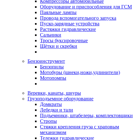
Компрессоры автомобильные
Оборудование и приспособления для ГСМ
Паяльные лампы
Провода вспомогательного запуска
Пуско-зарядные устройства
Растяжки гидравлические
Сальники
Тросы буксировочные
Щётки и скребки
Бензоинструмент
Бензопилы
Мотобуры (шнеки,ножи,удлинители)
Мотопомпы
Веревки, канаты, шнуры
Грузоподъемное оборудование
Домкраты
Лебедки и тали
Подъемники, штабелеры, комплектовщики
Стропы
Стяжки крепления груза с храповым
механизмом
Тележки гидравлические