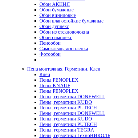
Обои АКЦИЯ
Обои бумажные
Обои виниловые
Обои влагостойкие бумажные
Обои дуплекс
Обои из стекловолокна
Обои симплекс
Пенообои
Самоклеящаяся пленка
Фотообои
Пена монтажная, Герметики, Клеи
Клеи
Пены PENOPLEX
Пены KNAUF
Пены PENOPLEX
Пены, герметики DONEWELL
Пены, герметики KUDO
Пены, герметики PUTECH
Пены, герметики DONEWELL
Пены, герметики KUDO
Пены, герметики PUTECH
Пены, герметики TEGRA
Пены, герметики ТехноНИКОЛЬ