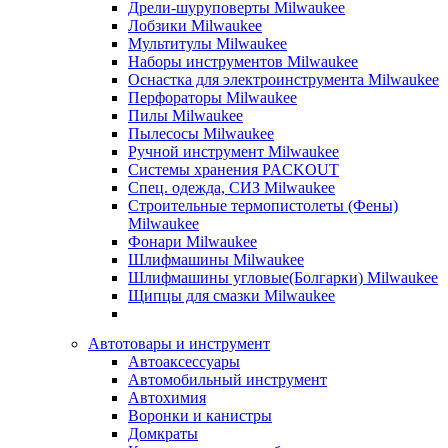
Дрели-шуруповерты Milwaukee
Лобзики Milwaukee
Мультитулы Milwaukee
Наборы инструментов Milwaukee
Оснастка для электроинструмента Milwaukee
Перфораторы Milwaukee
Пилы Milwaukee
Пылесосы Milwaukee
Ручной инструмент Milwaukee
Системы хранения PACKOUT
Спец. одежда, СИЗ Milwaukee
Строительные термопистолеты (Фены)
Milwaukee
Фонари Milwaukee
Шлифмашины Milwaukee
Шлифмашины угловые(Болгарки) Milwaukee
Щипцы для смазки Milwaukee
Автотовары и инструмент
Автоаксессуары
Автомобильный инструмент
Автохимия
Воронки и канистры
Домкраты