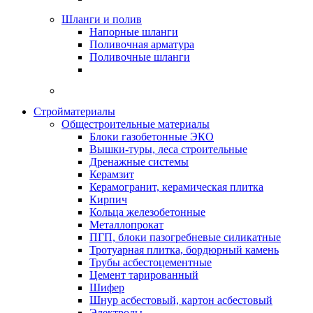
Шланги и полив
Напорные шланги
Поливочная арматура
Поливочные шланги
Стройматериалы
Oбщестроительные материалы
Блоки газобетонные ЭКО
Вышки-туры, леса строительные
Дренажные системы
Керамзит
Керамогранит, керамическая плитка
Кирпич
Кольца железобетонные
Металлопрокат
ПГП, блоки пазогребневые силикатные
Тротуарная плитка, бордюрный камень
Трубы асбестоцементные
Цемент тарированный
Шифер
Шнур асбестовый, картон асбестовый
Электроды