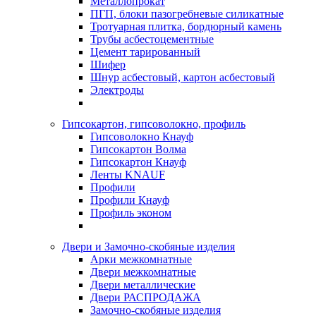
Металлопрокат
ПГП, блоки пазогребневые силикатные
Тротуарная плитка, бордюрный камень
Трубы асбестоцементные
Цемент тарированный
Шифер
Шнур асбестовый, картон асбестовый
Электроды
Гипсокартон, гипсоволокно, профиль
Гипсоволокно Кнауф
Гипсокартон Волма
Гипсокартон Кнауф
Ленты KNAUF
Профили
Профили Кнауф
Профиль эконом
Двери и Замочно-скобяные изделия
Арки межкомнатные
Двери межкомнатные
Двери металлические
Двери РАСПРОДАЖА
Замочно-скобяные изделия