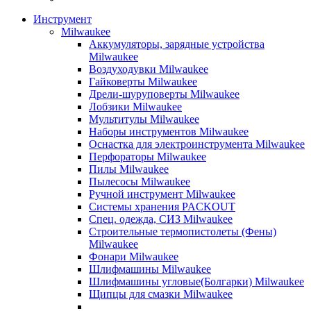
Инструмент
Milwaukee
Аккумуляторы, зарядные устройства
Milwaukee
Воздуходувки Milwaukee
Гайковерты Milwaukee
Дрели-шуруповерты Milwaukee
Лобзики Milwaukee
Мультитулы Milwaukee
Наборы инструментов Milwaukee
Оснастка для электроинструмента Milwaukee
Перфораторы Milwaukee
Пилы Milwaukee
Пылесосы Milwaukee
Ручной инструмент Milwaukee
Системы хранения PACKOUT
Спец. одежда, СИЗ Milwaukee
Строительные термопистолеты (Фены)
Milwaukee
Фонари Milwaukee
Шлифмашины Milwaukee
Шлифмашины угловые(Болгарки) Milwaukee
Щипцы для смазки Milwaukee