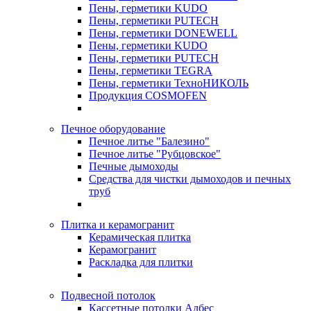
Пены, герметики KUDO
Пены, герметики PUTECH
Пены, герметики DONEWELL
Пены, герметики KUDO
Пены, герметики PUTECH
Пены, герметики TEGRA
Пены, герметики ТехноНИКОЛЬ
Продукция COSMOFEN
Печное оборудование
Печное литье "Балезино"
Печное литье "Рубцовское"
Печные дымоходы
Средства для чистки дымоходов и печных
труб
Плитка и керамогранит
Керамическая плитка
Керамогранит
Раскладка для плитки
Подвесной потолок
Кассетные потолки Албес