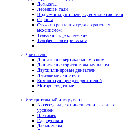
Домкраты
Лебедки и тали
Подъемники, штабелеры, комплектовщики
Стропы
Стяжки крепления груза с храповым
механизмом
Тележки гидравлические
Тельферы электрические
Двигатели
Двигатели с вертикальным валом
Двигатели с горизонтальным валом
Двухцилиндровые двигатели
Дизельные двигатели
Комплектующие для двигателей
Моторы лодочные
Измерительный инструмент
Аксессуары для нивелиров и лазерных
уровней
Влагомер
Гидроуровни
Дальномеры