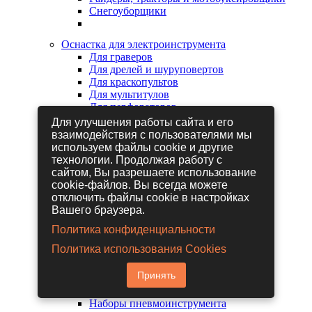
Снегоуборщики
Оснастка для электроинструмента
Для граверов
Для дрелей и шуруповертов
Для краскопультов
Для мультитулов
Для перфораторов
Для сабельных пил
Для улучшения работы сайта и его
Для строительных фенов
взаимодействия с пользователями мы
Для фрезеров
используем файлы cookie и другие
Для шлифовальных машин
технологии. Продолжая работу с
Для электрических лобзиков
сайтом, Вы разрешаете использование
Для электрических ножниц
cookie-файлов. Вы всегда можете
Для электрических пил
отключить файлы cookie в настройках
Для электрических рубанков
Вашего браузера.
Политика конфиденциальности
Пневмоинструмент
Политика использования Cookies
Гайковерты пневматические
Дрели пневматические
Принять
Другие пневмоинструменты
Заклепочники пневматические
Наборы пневмоинструмента