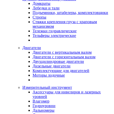
Домкраты
Лебедки и тали
Подъемники, штабелеры, комплектовщики
Стропы
Стяжки крепления груза с храповым
механизмом
Тележки гидравлические
Тельферы электрические
Двигатели
Двигатели с вертикальным валом
Двигатели с горизонтальным валом
Двухцилиндровые двигатели
Дизельные двигатели
Комплектующие для двигателей
Моторы лодочные
Измерительный инструмент
Аксессуары для нивелиров и лазерных
уровней
Влагомер
Гидроуровни
Дальномеры