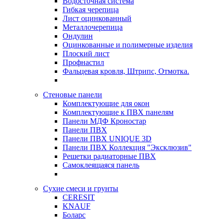
Водосточная система
Гибкая черепица
Лист оцинкованный
Металлочерепица
Ондулин
Оцинкованные и полимерные изделия
Плоский лист
Профнастил
Фальцевая кровля, Штрипс, Отмотка.
Стеновые панели
Комплектующие для окон
Комплектующие к ПВХ панелям
Панели МДФ Кроностар
Панели ПВХ
Панели ПВХ UNIQUE 3D
Панели ПВХ Коллекция "Эксклюзив"
Решетки радиаторные ПВХ
Самоклеящаяся панель
Сухие смеси и грунты
CERESIT
KNAUF
Боларс