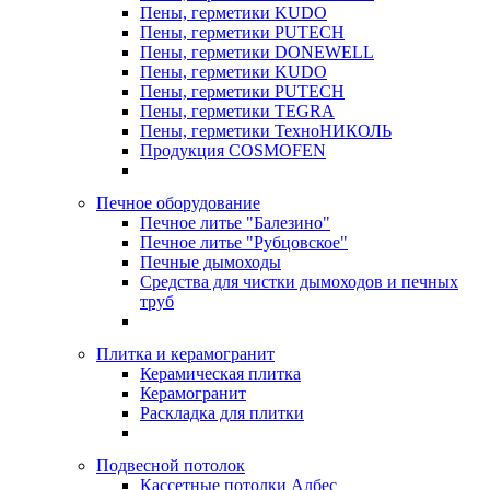
Пены, герметики KUDO
Пены, герметики PUTECH
Пены, герметики DONEWELL
Пены, герметики KUDO
Пены, герметики PUTECH
Пены, герметики TEGRA
Пены, герметики ТехноНИКОЛЬ
Продукция COSMOFEN
Печное оборудование
Печное литье "Балезино"
Печное литье "Рубцовское"
Печные дымоходы
Средства для чистки дымоходов и печных
труб
Плитка и керамогранит
Керамическая плитка
Керамогранит
Раскладка для плитки
Подвесной потолок
Кассетные потолки Албес