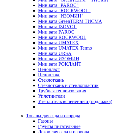
Мин.вата "PAROC"
Мин.вата "ROCКWOOL"
Мин.вата "ИЗОМИН"
Мин.вата GreenTERM ТИСМА
Мин.вата IZOVOL
Мин.вата PAROC
Мин.вата ROCКWOOL
Мин.вата UMATEX
Мин.вата UMATEX Termo
Мин.вата URSA
Мин.вата ИЗОМИН
Мин.вата РОКЛАЙТ
Пенопласт
Пеноплэкс
Стеклоткань
Стеклоткань и стеклопластик
Трубная теплоизоляция
Уплотнители
Утеплитель вспененный (подложка)
Товары для сада и огорода
Газоны
Грунты питательные
Декор для сада и огорода