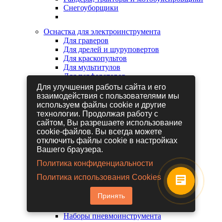
Снегоуборщики
Оснастка для электроинструмента
Для граверов
Для дрелей и шуруповертов
Для краскопультов
Для мультитулов
Для перфораторов
Для сабельных пил
Для улучшения работы сайта и его
Для строительных фенов
взаимодействия с пользователями мы
Для фрезеров
используем файлы cookie и другие
Для шлифовальных машин
технологии. Продолжая работу с
Для электрических лобзиков
сайтом, Вы разрешаете использование
Для электрических ножниц
cookie-файлов. Вы всегда можете
Для электрических пил
отключить файлы cookie в настройках
Для электрических рубанков
Вашего браузера.
Политика конфиденциальности
Пневмоинструмент
Политика использования Cookies
Гайковерты пневматические
Дрели пневматические
Принять
Другие пневмоинструменты
Заклепочники пневматические
Наборы пневмоинструмента