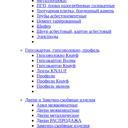
Металлопрокат
ПГП, блоки пазогребневые силикатные
Тротуарная плитка, бордюрный камень
Трубы асбестоцементные
Цемент тарированный
Шифер
Шнур асбестовый, картон асбестовый
Электроды
Гипсокартон, гипсоволокно, профиль
Гипсоволокно Кнауф
Гипсокартон Волма
Гипсокартон Кнауф
Ленты KNAUF
Профили
Профили Кнауф
Профиль эконом
Двери и Замочно-скобяные изделия
Арки межкомнатные
Двери межкомнатные
Двери металлические
Двери РАСПРОДАЖА
Замочно-скобяные изделия