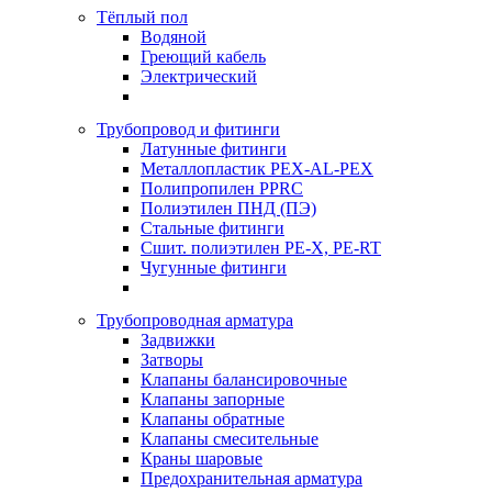
Тёплый пол
Водяной
Греющий кабель
Электрический
Трубопровод и фитинги
Латунные фитинги
Металлопластик PEX-AL-PEX
Полипропилен PPRC
Полиэтилен ПНД (ПЭ)
Стальные фитинги
Сшит. полиэтилен PE-X, PE-RT
Чугунные фитинги
Трубопроводная арматура
Задвижки
Затворы
Клапаны балансировочные
Клапаны запорные
Клапаны обратные
Клапаны смесительные
Краны шаровые
Предохранительная арматура