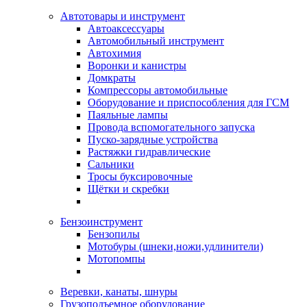
Автотовары и инструмент
Автоаксессуары
Автомобильный инструмент
Автохимия
Воронки и канистры
Домкраты
Компрессоры автомобильные
Оборудование и приспособления для ГСМ
Паяльные лампы
Провода вспомогательного запуска
Пуско-зарядные устройства
Растяжки гидравлические
Сальники
Тросы буксировочные
Щётки и скребки
Бензоинструмент
Бензопилы
Мотобуры (шнеки,ножи,удлинители)
Мотопомпы
Веревки, канаты, шнуры
Грузоподъемное оборудование