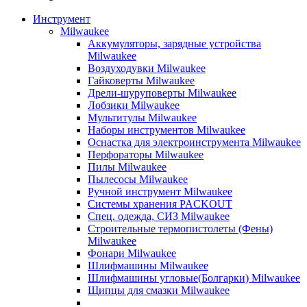
Инструмент
Milwaukee
Аккумуляторы, зарядные устройства
Milwaukee
Воздуходувки Milwaukee
Гайковерты Milwaukee
Дрели-шуруповерты Milwaukee
Лобзики Milwaukee
Мультитулы Milwaukee
Наборы инструментов Milwaukee
Оснастка для электроинструмента Milwaukee
Перфораторы Milwaukee
Пилы Milwaukee
Пылесосы Milwaukee
Ручной инструмент Milwaukee
Системы хранения PACKOUT
Спец. одежда, СИЗ Milwaukee
Строительные термопистолеты (Фены)
Milwaukee
Фонари Milwaukee
Шлифмашины Milwaukee
Шлифмашины угловые(Болгарки) Milwaukee
Щипцы для смазки Milwaukee