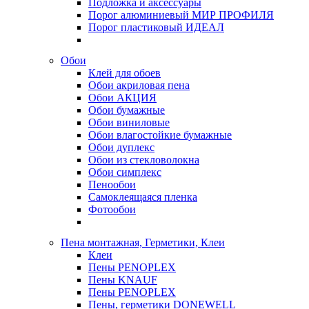
Подложка и аксессуары
Порог алюминиевый МИР ПРОФИЛЯ
Порог пластиковый ИДЕАЛ
Обои
Клей для обоев
Обои акриловая пена
Обои АКЦИЯ
Обои бумажные
Обои виниловые
Обои влагостойкие бумажные
Обои дуплекс
Обои из стекловолокна
Обои симплекс
Пенообои
Самоклеящаяся пленка
Фотообои
Пена монтажная, Герметики, Клеи
Клеи
Пены PENOPLEX
Пены KNAUF
Пены PENOPLEX
Пены, герметики DONEWELL