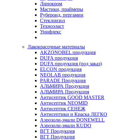
Линокром
Мастики, праймеры
Рубероид, пергамин
Стеклоизол
Техноэласт
Унифлекс
Лакокрасочные материалы
AKZONOBEL продукция
DUFA продукция
DUFA продукция (под заказ)
ELCON продукция
NEOLAB продукция
PARADE Продукция
АЛЬМИРА Продукция
АЛЬМИРА Продукция
Антисептик GOOD MASTER
Антисептик NEOMID
Антисептик СЕНЕЖ
Антисептики и Краска ЛЕГКО
Аэрозоли-эмали DONEWELL
Аэрозоли-эмали KUDO
ВГТ Продукция
ВГТ Продукция