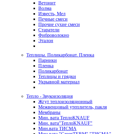
Ветонит
Волма
Известь, Мел
Печные смеси
Прочие сухие смеси
Старатели
Фиброволокно
Эталон
Теплицы. Поликарбонат. Пленка
Парники
Пленка
Поликарбонат
Теплицы и грядки
Укрывной материал
Тепло - Звукоизоляция
Жгут теплоизоляционный
Межвенцовый утеплитель, пакля
Мембраны
Мин. вата ТеплоKNAUF
Мин. вата"ТеплоKNAUF"
Мин.вата ТИСМА
Мин.вата "GreenTERM" "ТИСМА"