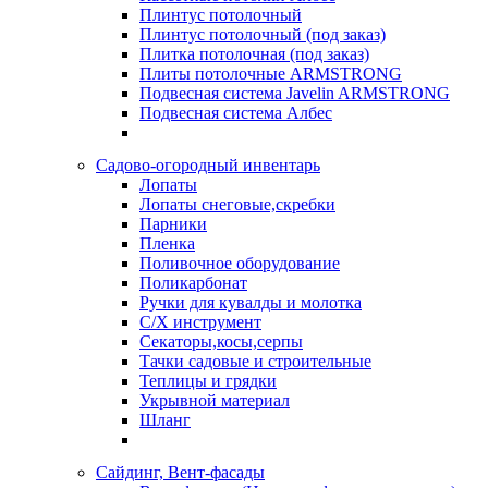
Плинтус потолочный
Плинтус потолочный (под заказ)
Плитка потолочная (под заказ)
Плиты потолочные ARMSTRONG
Подвесная система Javelin ARMSTRONG
Подвесная система Албес
Садово-огородный инвентарь
Лопаты
Лопаты снеговые,скребки
Парники
Пленка
Поливочное оборудование
Поликарбонат
Ручки для кувалды и молотка
С/Х инструмент
Секаторы,косы,серпы
Тачки садовые и строительные
Теплицы и грядки
Укрывной материал
Шланг
Сайдинг, Вент-фасады