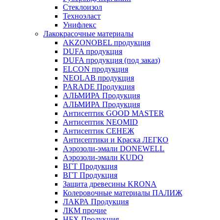
Стеклоизол
Техноэласт
Унифлекс
Лакокрасочные материалы
AKZONOBEL продукция
DUFA продукция
DUFA продукция (под заказ)
ELCON продукция
NEOLAB продукция
PARADE Продукция
АЛЬМИРА Продукция
АЛЬМИРА Продукция
Антисептик GOOD MASTER
Антисептик NEOMID
Антисептик СЕНЕЖ
Антисептики и Краска ЛЕГКО
Аэрозоли-эмали DONEWELL
Аэрозоли-эмали KUDO
ВГТ Продукция
ВГТ Продукция
Защита древесины KRONA
Колеровочные материалы ПАЛИЖ
ЛАКРА Продукция
ЛКМ прочие
НБХ Продукция