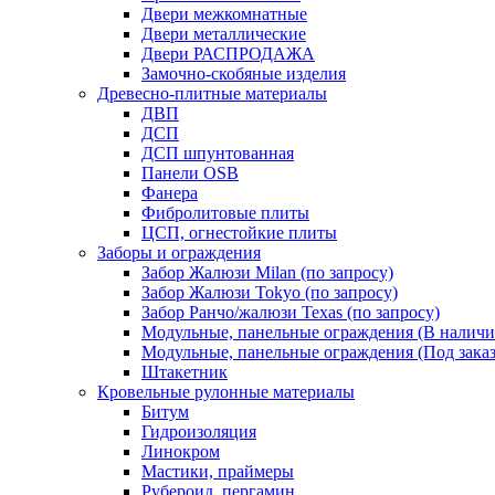
Двери межкомнатные
Двери металлические
Двери РАСПРОДАЖА
Замочно-скобяные изделия
Древесно-плитные материалы
ДВП
ДСП
ДСП шпунтованная
Панели OSB
Фанера
Фибролитовые плиты
ЦСП, огнестойкие плиты
Заборы и ограждения
Забор Жалюзи Milan (по запросу)
Забор Жалюзи Tokyo (по запросу)
Забор Ранчо/жалюзи Texas (по запросу)
Модульные, панельные ограждения (В наличи
Модульные, панельные ограждения (Под заказ
Штакетник
Кровельные рулонные материалы
Битум
Гидроизоляция
Линокром
Мастики, праймеры
Рубероид, пергамин