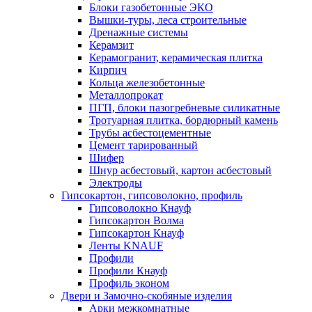
Блоки газобетонные ЭКО
Вышки-туры, леса строительные
Дренажные системы
Керамзит
Керамогранит, керамическая плитка
Кирпич
Кольца железобетонные
Металлопрокат
ПГП, блоки пазогребневые силикатные
Тротуарная плитка, бордюрный камень
Трубы асбестоцементные
Цемент тарированный
Шифер
Шнур асбестовый, картон асбестовый
Электроды
Гипсокартон, гипсоволокно, профиль
Гипсоволокно Кнауф
Гипсокартон Волма
Гипсокартон Кнауф
Ленты KNAUF
Профили
Профили Кнауф
Профиль эконом
Двери и Замочно-скобяные изделия
Арки межкомнатные