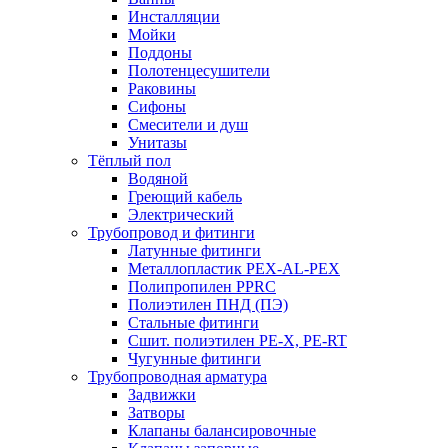
Инсталляции
Мойки
Поддоны
Полотенцесушители
Раковины
Сифоны
Смесители и душ
Унитазы
Тёплый пол
Водяной
Греющий кабель
Электрический
Трубопровод и фитинги
Латунные фитинги
Металлопластик PEX-AL-PEX
Полипропилен PPRC
Полиэтилен ПНД (ПЭ)
Стальные фитинги
Сшит. полиэтилен PE-X, PE-RT
Чугунные фитинги
Трубопроводная арматура
Задвижки
Затворы
Клапаны балансировочные