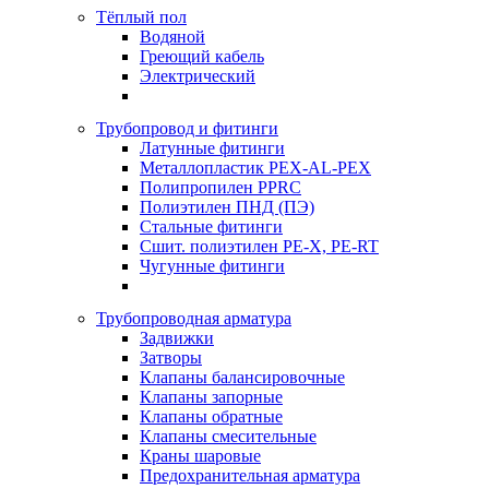
Тёплый пол
Водяной
Греющий кабель
Электрический
Трубопровод и фитинги
Латунные фитинги
Металлопластик PEX-AL-PEX
Полипропилен PPRC
Полиэтилен ПНД (ПЭ)
Стальные фитинги
Сшит. полиэтилен PE-X, PE-RT
Чугунные фитинги
Трубопроводная арматура
Задвижки
Затворы
Клапаны балансировочные
Клапаны запорные
Клапаны обратные
Клапаны смесительные
Краны шаровые
Предохранительная арматура