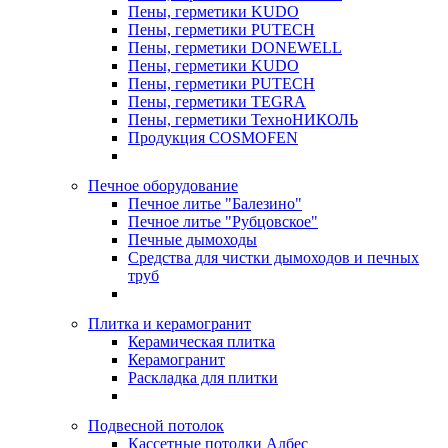
Пены, герметики KUDO
Пены, герметики PUTECH
Пены, герметики DONEWELL
Пены, герметики KUDO
Пены, герметики PUTECH
Пены, герметики TEGRA
Пены, герметики ТехноНИКОЛЬ
Продукция COSMOFEN
Печное оборудование
Печное литье "Балезино"
Печное литье "Рубцовское"
Печные дымоходы
Средства для чистки дымоходов и печных
труб
Плитка и керамогранит
Керамическая плитка
Керамогранит
Раскладка для плитки
Подвесной потолок
Кассетные потолки Албес