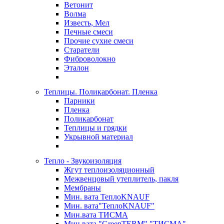
Ветонит
Волма
Известь, Мел
Печные смеси
Прочие сухие смеси
Старатели
Фиброволокно
Эталон
Теплицы. Поликарбонат. Пленка
Парники
Пленка
Поликарбонат
Теплицы и грядки
Укрывной материал
Тепло - Звукоизоляция
Жгут теплоизоляционный
Межвенцовый утеплитель, пакля
Мембраны
Мин. вата ТеплоKNAUF
Мин. вата"ТеплоKNAUF"
Мин.вата ТИСМА
Мин.вата "GreenTERM" "ТИСМА"