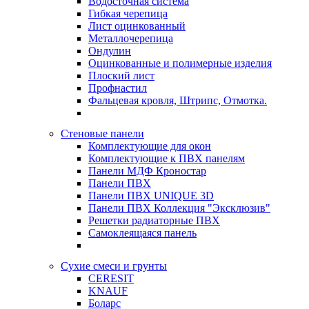
Водосточная система
Гибкая черепица
Лист оцинкованный
Металлочерепица
Ондулин
Оцинкованные и полимерные изделия
Плоский лист
Профнастил
Фальцевая кровля, Штрипс, Отмотка.
Стеновые панели
Комплектующие для окон
Комплектующие к ПВХ панелям
Панели МДФ Кроностар
Панели ПВХ
Панели ПВХ UNIQUE 3D
Панели ПВХ Коллекция "Эксклюзив"
Решетки радиаторные ПВХ
Самоклеящаяся панель
Сухие смеси и грунты
CERESIT
KNAUF
Боларс