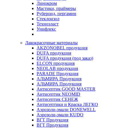
Линокром
Мастики, праймеры
Рубероид, пергамин
Стеклоизол
Техноэласт
Унифлекс
Лакокрасочные материалы
AKZONOBEL продукция
DUFA продукция
DUFA продукция (под заказ)
ELCON продукция
NEOLAB продукция
PARADE Продукция
АЛЬМИРА Продукция
АЛЬМИРА Продукция
Антисептик GOOD MASTER
Антисептик NEOMID
Антисептик СЕНЕЖ
Антисептики и Краска ЛЕГКО
Аэрозоли-эмали DONEWELL
Аэрозоли-эмали KUDO
ВГТ Продукция
ВГТ Продукция