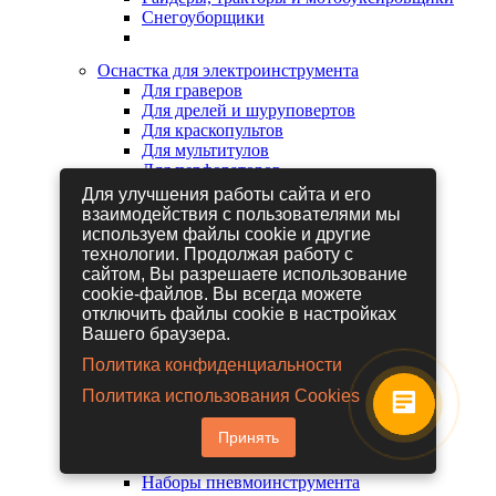
Снегоуборщики
Оснастка для электроинструмента
Для граверов
Для дрелей и шуруповертов
Для краскопультов
Для мультитулов
Для перфораторов
Для сабельных пил
Для улучшения работы сайта и его
Для строительных фенов
взаимодействия с пользователями мы
Для фрезеров
используем файлы cookie и другие
Для шлифовальных машин
технологии. Продолжая работу с
Для электрических лобзиков
сайтом, Вы разрешаете использование
Для электрических ножниц
cookie-файлов. Вы всегда можете
Для электрических пил
отключить файлы cookie в настройках
Для электрических рубанков
Вашего браузера.
Политика конфиденциальности
Пневмоинструмент
Политика использования Cookies
Гайковерты пневматические
Дрели пневматические
Принять
Другие пневмоинструменты
Заклепочники пневматические
Наборы пневмоинструмента