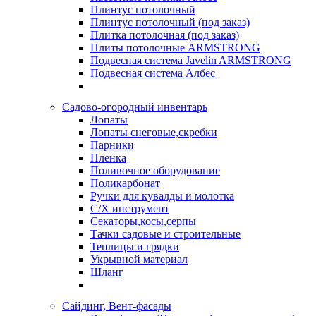
Плинтус потолочный
Плинтус потолочный (под заказ)
Плитка потолочная (под заказ)
Плиты потолочные ARMSTRONG
Подвесная система Javelin ARMSTRONG
Подвесная система Албес
Садово-огородный инвентарь
Лопаты
Лопаты снеговые,скребки
Парники
Пленка
Поливочное оборудование
Поликарбонат
Ручки для кувалды и молотка
С/Х инструмент
Секаторы,косы,серпы
Тачки садовые и строительные
Теплицы и грядки
Укрывной материал
Шланг
Сайдинг, Вент-фасады