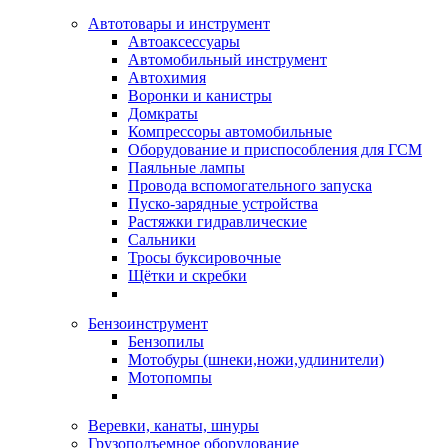
Автотовары и инструмент
Автоаксессуары
Автомобильный инструмент
Автохимия
Воронки и канистры
Домкраты
Компрессоры автомобильные
Оборудование и приспособления для ГСМ
Паяльные лампы
Провода вспомогательного запуска
Пуско-зарядные устройства
Растяжки гидравлические
Сальники
Тросы буксировочные
Щётки и скребки
Бензоинструмент
Бензопилы
Мотобуры (шнеки,ножи,удлинители)
Мотопомпы
Веревки, канаты, шнуры
Грузоподъемное оборудование