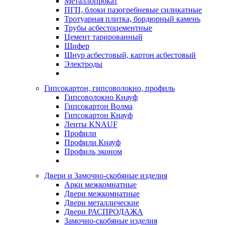
Металлопрокат
ПГП, блоки пазогребневые силикатные
Тротуарная плитка, бордюрный камень
Трубы асбестоцементные
Цемент тарированный
Шифер
Шнур асбестовый, картон асбестовый
Электроды
Гипсокартон, гипсоволокно, профиль
Гипсоволокно Кнауф
Гипсокартон Волма
Гипсокартон Кнауф
Ленты KNAUF
Профили
Профили Кнауф
Профиль эконом
Двери и Замочно-скобяные изделия
Арки межкомнатные
Двери межкомнатные
Двери металлические
Двери РАСПРОДАЖА
Замочно-скобяные изделия