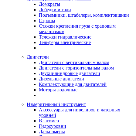
Домкраты
Лебедки и тали
Подъемники, штабелеры, комплектовщики
Стропы
Стяжки крепления груза с храповым
механизмом
Тележки гидравлические
Тельферы электрические
Двигатели
Двигатели с вертикальным валом
Двигатели с горизонтальным валом
Двухцилиндровые двигатели
Дизельные двигатели
Комплектующие для двигателей
Моторы лодочные
Измерительный инструмент
Аксессуары для нивелиров и лазерных
уровней
Влагомер
Гидроуровни
Дальномеры