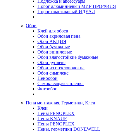
Подложка и аксессуары
Порог алюминиевый МИР ПРОФИЛЯ
Порог пластиковый ИДЕАЛ
Обои
Клей для обоев
Обои акриловая пена
Обои АКЦИЯ
Обои бумажные
Обои виниловые
Обои влагостойкие бумажные
Обои дуплекс
Обои из стекловолокна
Обои симплекс
Пенообои
Самоклеящаяся пленка
Фотообои
Пена монтажная, Герметики, Клеи
Клеи
Пены PENOPLEX
Пены KNAUF
Пены PENOPLEX
Пены, герметики DONEWELL