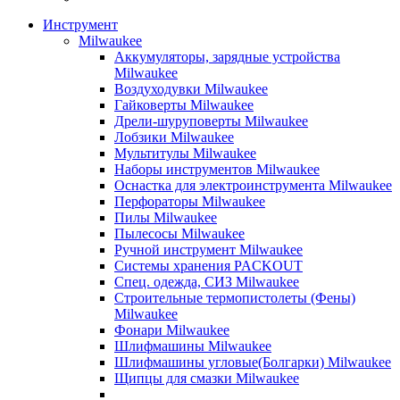
Инструмент
Milwaukee
Аккумуляторы, зарядные устройства
Milwaukee
Воздуходувки Milwaukee
Гайковерты Milwaukee
Дрели-шуруповерты Milwaukee
Лобзики Milwaukee
Мультитулы Milwaukee
Наборы инструментов Milwaukee
Оснастка для электроинструмента Milwaukee
Перфораторы Milwaukee
Пилы Milwaukee
Пылесосы Milwaukee
Ручной инструмент Milwaukee
Системы хранения PACKOUT
Спец. одежда, СИЗ Milwaukee
Строительные термопистолеты (Фены)
Milwaukee
Фонари Milwaukee
Шлифмашины Milwaukee
Шлифмашины угловые(Болгарки) Milwaukee
Щипцы для смазки Milwaukee