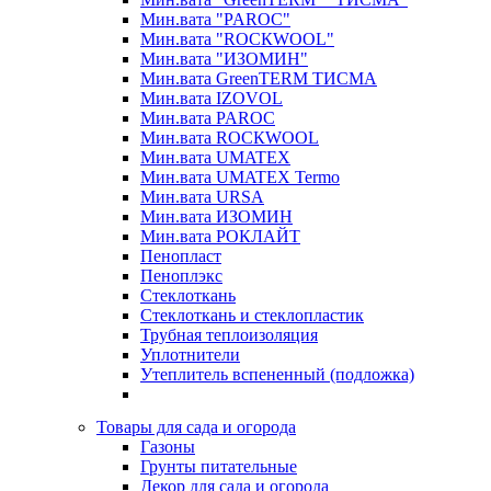
Мин.вата "PAROC"
Мин.вата "ROCКWOOL"
Мин.вата "ИЗОМИН"
Мин.вата GreenTERM ТИСМА
Мин.вата IZOVOL
Мин.вата PAROC
Мин.вата ROCКWOOL
Мин.вата UMATEX
Мин.вата UMATEX Termo
Мин.вата URSA
Мин.вата ИЗОМИН
Мин.вата РОКЛАЙТ
Пенопласт
Пеноплэкс
Стеклоткань
Стеклоткань и стеклопластик
Трубная теплоизоляция
Уплотнители
Утеплитель вспененный (подложка)
Товары для сада и огорода
Газоны
Грунты питательные
Декор для сада и огорода