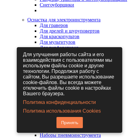
Снегоуборщики
Оснастка для электроинструмента
Для граверов
Для дрелей и шуруповертов
Для краскопультов
Для мультитулов
Для перфораторов
Для сабельных пил
Для улучшения работы сайта и его
Для строительных фенов
взаимодействия с пользователями мы
Для фрезеров
используем файлы cookie и другие
Для шлифовальных машин
технологии. Продолжая работу с
Для электрических лобзиков
сайтом, Вы разрешаете использование
Для электрических ножниц
cookie-файлов. Вы всегда можете
Для электрических пил
отключить файлы cookie в настройках
Для электрических рубанков
Вашего браузера.
Политика конфиденциальности
Пневмоинструмент
Политика использования Cookies
Гайковерты пневматические
Дрели пневматические
Принять
Другие пневмоинструменты
Заклепочники пневматические
Наборы пневмоинструмента