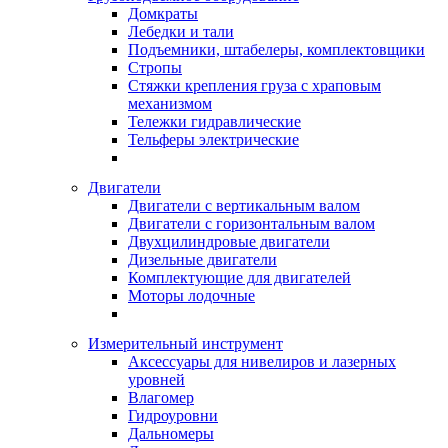
Домкраты
Лебедки и тали
Подъемники, штабелеры, комплектовщики
Стропы
Стяжки крепления груза с храповым
механизмом
Тележки гидравлические
Тельферы электрические
Двигатели
Двигатели с вертикальным валом
Двигатели с горизонтальным валом
Двухцилиндровые двигатели
Дизельные двигатели
Комплектующие для двигателей
Моторы лодочные
Измерительный инструмент
Аксессуары для нивелиров и лазерных
уровней
Влагомер
Гидроуровни
Дальномеры