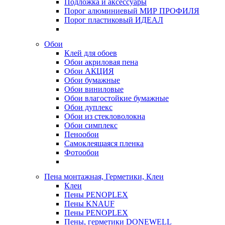
Подложка и аксессуары
Порог алюминиевый МИР ПРОФИЛЯ
Порог пластиковый ИДЕАЛ
Обои
Клей для обоев
Обои акриловая пена
Обои АКЦИЯ
Обои бумажные
Обои виниловые
Обои влагостойкие бумажные
Обои дуплекс
Обои из стекловолокна
Обои симплекс
Пенообои
Самоклеящаяся пленка
Фотообои
Пена монтажная, Герметики, Клеи
Клеи
Пены PENOPLEX
Пены KNAUF
Пены PENOPLEX
Пены, герметики DONEWELL