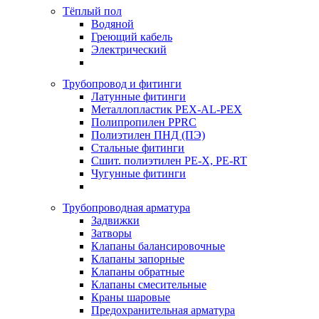
Тёплый пол
Водяной
Греющий кабель
Электрический
Трубопровод и фитинги
Латунные фитинги
Металлопластик PEX-AL-PEX
Полипропилен PPRC
Полиэтилен ПНД (ПЭ)
Стальные фитинги
Сшит. полиэтилен PE-X, PE-RT
Чугунные фитинги
Трубопроводная арматура
Задвижки
Затворы
Клапаны балансировочные
Клапаны запорные
Клапаны обратные
Клапаны смесительные
Краны шаровые
Предохранительная арматура