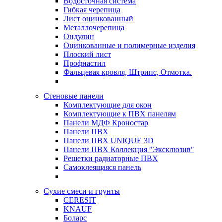
Водосточная система
Гибкая черепица
Лист оцинкованный
Металлочерепица
Ондулин
Оцинкованные и полимерные изделия
Плоский лист
Профнастил
Фальцевая кровля, Штрипс, Отмотка.
Стеновые панели
Комплектующие для окон
Комплектующие к ПВХ панелям
Панели МДФ Кроностар
Панели ПВХ
Панели ПВХ UNIQUE 3D
Панели ПВХ Коллекция "Эксклюзив"
Решетки радиаторные ПВХ
Самоклеящаяся панель
Сухие смеси и грунты
CERESIT
KNAUF
Боларс