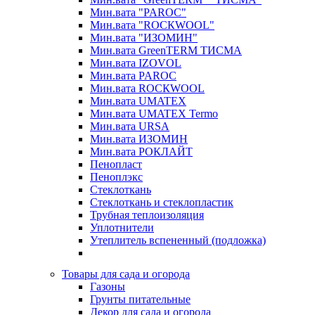
Мин.вата "PAROC"
Мин.вата "ROCКWOOL"
Мин.вата "ИЗОМИН"
Мин.вата GreenTERM ТИСМА
Мин.вата IZOVOL
Мин.вата PAROC
Мин.вата ROCКWOOL
Мин.вата UMATEX
Мин.вата UMATEX Termo
Мин.вата URSA
Мин.вата ИЗОМИН
Мин.вата РОКЛАЙТ
Пенопласт
Пеноплэкс
Стеклоткань
Стеклоткань и стеклопластик
Трубная теплоизоляция
Уплотнители
Утеплитель вспененный (подложка)
Товары для сада и огорода
Газоны
Грунты питательные
Декор для сада и огорода