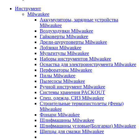
Инструмент
Milwaukee
Аккумуляторы, зарядные устройства
Milwaukee
Воздуходувки Milwaukee
Гайковерты Milwaukee
Дрели-шуруповерты Milwaukee
Лобзики Milwaukee
Мультитулы Milwaukee
Наборы инструментов Milwaukee
Оснастка для электроинструмента Milwaukee
Перфораторы Milwaukee
Пилы Milwaukee
Пылесосы Milwaukee
Ручной инструмент Milwaukee
Системы хранения PACKOUT
Спец. одежда, СИЗ Milwaukee
Строительные термопистолеты (Фены)
Milwaukee
Фонари Milwaukee
Шлифмашины Milwaukee
Шлифмашины угловые(Болгарки) Milwaukee
Щипцы для смазки Milwaukee