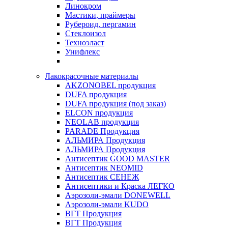
Линокром
Мастики, праймеры
Рубероид, пергамин
Стеклоизол
Техноэласт
Унифлекс
Лакокрасочные материалы
AKZONOBEL продукция
DUFA продукция
DUFA продукция (под заказ)
ELCON продукция
NEOLAB продукция
PARADE Продукция
АЛЬМИРА Продукция
АЛЬМИРА Продукция
Антисептик GOOD MASTER
Антисептик NEOMID
Антисептик СЕНЕЖ
Антисептики и Краска ЛЕГКО
Аэрозоли-эмали DONEWELL
Аэрозоли-эмали KUDO
ВГТ Продукция
ВГТ Продукция