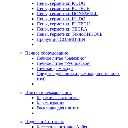
Пены, герметики KUDO
Пены, герметики PUTECH
Пены, герметики DONEWELL
Пены, герметики KUDO
Пены, герметики PUTECH
Пены, герметики TEGRA
Пены, герметики ТехноНИКОЛЬ
Продукция COSMOFEN
Печное оборудование
Печное литье "Балезино"
Печное литье "Рубцовское"
Печные дымоходы
Средства для чистки дымоходов и печных
труб
Плитка и керамогранит
Керамическая плитка
Керамогранит
Раскладка для плитки
Подвесной потолок
Кассетные потолки Албес