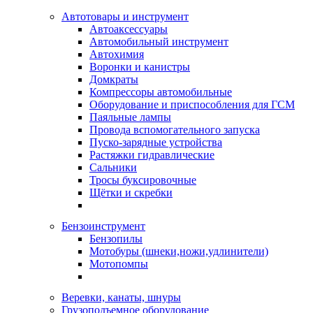
Автотовары и инструмент
Автоаксессуары
Автомобильный инструмент
Автохимия
Воронки и канистры
Домкраты
Компрессоры автомобильные
Оборудование и приспособления для ГСМ
Паяльные лампы
Провода вспомогательного запуска
Пуско-зарядные устройства
Растяжки гидравлические
Сальники
Тросы буксировочные
Щётки и скребки
Бензоинструмент
Бензопилы
Мотобуры (шнеки,ножи,удлинители)
Мотопомпы
Веревки, канаты, шнуры
Грузоподъемное оборудование