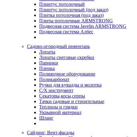
Плинтус потолочный
Плинтус потолочный (под заказ)
Плитка потолочная (под заказ)
Плиты потолочные ARMSTRONG
Подвесная система Javelin ARMSTRONG
Подвесная система Албес
Садово-огородный инвентарь
Лопаты
Лопаты снеговые,скребки
Парники
Пленка
Поливочное оборудование
Поликарбонат
Ручки для кувалды и молотка
С/Х инструмент
Секаторы,косы,серпы
Тачки садовые и строительные
Теплицы и грядки
Укрывной материал
Шланг
Сайдинг, Вент-фасады