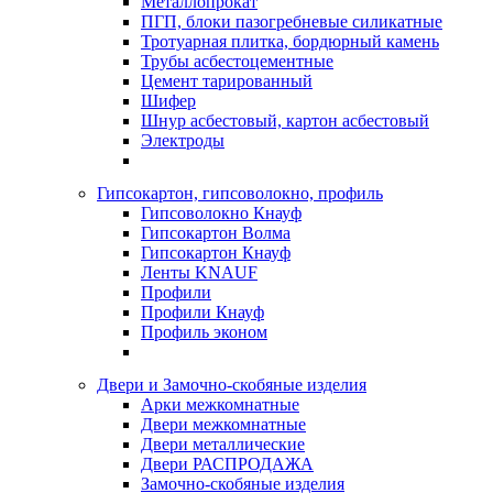
Металлопрокат
ПГП, блоки пазогребневые силикатные
Тротуарная плитка, бордюрный камень
Трубы асбестоцементные
Цемент тарированный
Шифер
Шнур асбестовый, картон асбестовый
Электроды
Гипсокартон, гипсоволокно, профиль
Гипсоволокно Кнауф
Гипсокартон Волма
Гипсокартон Кнауф
Ленты KNAUF
Профили
Профили Кнауф
Профиль эконом
Двери и Замочно-скобяные изделия
Арки межкомнатные
Двери межкомнатные
Двери металлические
Двери РАСПРОДАЖА
Замочно-скобяные изделия