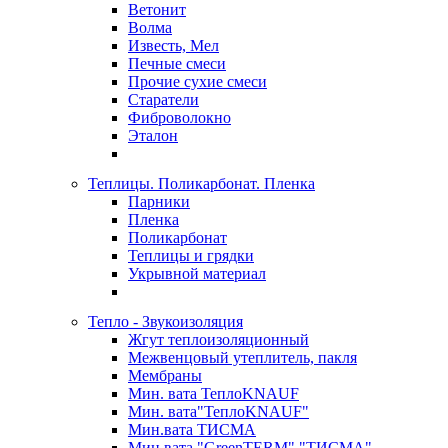
Ветонит
Волма
Известь, Мел
Печные смеси
Прочие сухие смеси
Старатели
Фиброволокно
Эталон
Теплицы. Поликарбонат. Пленка
Парники
Пленка
Поликарбонат
Теплицы и грядки
Укрывной материал
Тепло - Звукоизоляция
Жгут теплоизоляционный
Межвенцовый утеплитель, пакля
Мембраны
Мин. вата ТеплоKNAUF
Мин. вата"ТеплоKNAUF"
Мин.вата ТИСМА
Мин.вата "GreenTERM" "ТИСМА"