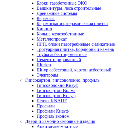
Блоки газобетонные ЭКО
Вышки-туры, леса строительные
Дренажные системы
Керамзит
Керамогранит, керамическая плитка
Кирпич
Кольца железобетонные
Металлопрокат
ПГП, блоки пазогребневые силикатные
Тротуарная плитка, бордюрный камень
Трубы асбестоцементные
Цемент тарированный
Шифер
Шнур асбестовый, картон асбестовый
Электроды
Гипсокартон, гипсоволокно, профиль
Гипсоволокно Кнауф
Гипсокартон Волма
Гипсокартон Кнауф
Ленты KNAUF
Профили
Профили Кнауф
Профиль эконом
Двери и Замочно-скобяные изделия
Арки межкомнатные