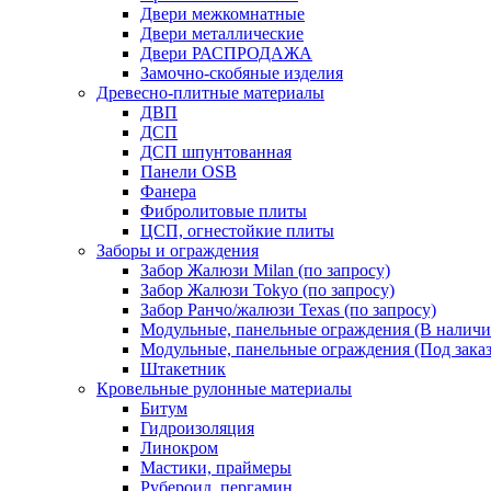
Двери межкомнатные
Двери металлические
Двери РАСПРОДАЖА
Замочно-скобяные изделия
Древесно-плитные материалы
ДВП
ДСП
ДСП шпунтованная
Панели OSB
Фанера
Фибролитовые плиты
ЦСП, огнестойкие плиты
Заборы и ограждения
Забор Жалюзи Milan (по запросу)
Забор Жалюзи Tokyo (по запросу)
Забор Ранчо/жалюзи Texas (по запросу)
Модульные, панельные ограждения (В наличи
Модульные, панельные ограждения (Под заказ
Штакетник
Кровельные рулонные материалы
Битум
Гидроизоляция
Линокром
Мастики, праймеры
Рубероид, пергамин