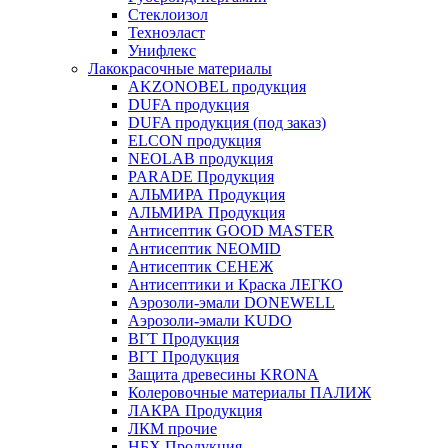
Стеклоизол
Техноэласт
Унифлекс
Лакокрасочные материалы
AKZONOBEL продукция
DUFA продукция
DUFA продукция (под заказ)
ELCON продукция
NEOLAB продукция
PARADE Продукция
АЛЬМИРА Продукция
АЛЬМИРА Продукция
Антисептик GOOD MASTER
Антисептик NEOMID
Антисептик СЕНЕЖ
Антисептики и Краска ЛЕГКО
Аэрозоли-эмали DONEWELL
Аэрозоли-эмали KUDO
ВГТ Продукция
ВГТ Продукция
Защита древесины KRONA
Колеровочные материалы ПАЛИЖ
ЛАКРА Продукция
ЛКМ прочие
НБХ Продукция