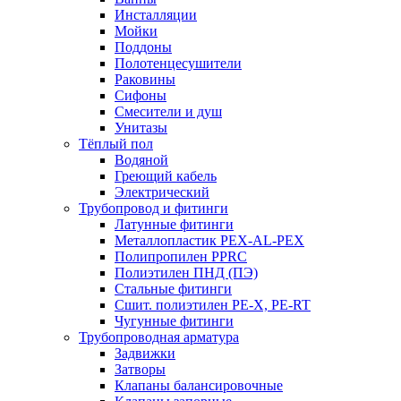
Инсталляции
Мойки
Поддоны
Полотенцесушители
Раковины
Сифоны
Смесители и душ
Унитазы
Тёплый пол
Водяной
Греющий кабель
Электрический
Трубопровод и фитинги
Латунные фитинги
Металлопластик PEX-AL-PEX
Полипропилен PPRC
Полиэтилен ПНД (ПЭ)
Стальные фитинги
Сшит. полиэтилен PE-X, PE-RT
Чугунные фитинги
Трубопроводная арматура
Задвижки
Затворы
Клапаны балансировочные