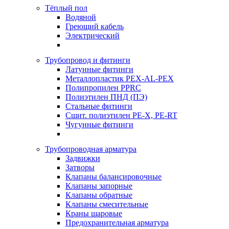
Тёплый пол
Водяной
Греющий кабель
Электрический
Трубопровод и фитинги
Латунные фитинги
Металлопластик PEX-AL-PEX
Полипропилен PPRC
Полиэтилен ПНД (ПЭ)
Стальные фитинги
Сшит. полиэтилен PE-X, PE-RT
Чугунные фитинги
Трубопроводная арматура
Задвижки
Затворы
Клапаны балансировочные
Клапаны запорные
Клапаны обратные
Клапаны смесительные
Краны шаровые
Предохранительная арматура