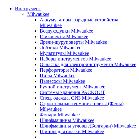
Инструмент
Milwaukee
Аккумуляторы, зарядные устройства
Milwaukee
Воздуходувки Milwaukee
Гайковерты Milwaukee
Дрели-шуруповерты Milwaukee
Лобзики Milwaukee
Мультитулы Milwaukee
Наборы инструментов Milwaukee
Оснастка для электроинструмента Milwaukee
Перфораторы Milwaukee
Пилы Milwaukee
Пылесосы Milwaukee
Ручной инструмент Milwaukee
Системы хранения PACKOUT
Спец. одежда, СИЗ Milwaukee
Строительные термопистолеты (Фены)
Milwaukee
Фонари Milwaukee
Шлифмашины Milwaukee
Шлифмашины угловые(Болгарки) Milwaukee
Щипцы для смазки Milwaukee