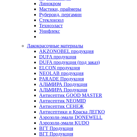
Линокром
Мастики, праймеры
Рубероид, пергамин
Стеклоизол
Техноэласт
Унифлекс
Лакокрасочные материалы
AKZONOBEL продукция
DUFA продукция
DUFA продукция (под заказ)
ELCON продукция
NEOLAB продукция
PARADE Продукция
АЛЬМИРА Продукция
АЛЬМИРА Продукция
Антисептик GOOD MASTER
Антисептик NEOMID
Антисептик СЕНЕЖ
Антисептики и Краска ЛЕГКО
Аэрозоли-эмали DONEWELL
Аэрозоли-эмали KUDO
ВГТ Продукция
ВГТ Продукция