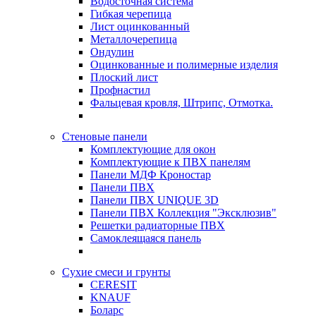
Водосточная система
Гибкая черепица
Лист оцинкованный
Металлочерепица
Ондулин
Оцинкованные и полимерные изделия
Плоский лист
Профнастил
Фальцевая кровля, Штрипс, Отмотка.
Стеновые панели
Комплектующие для окон
Комплектующие к ПВХ панелям
Панели МДФ Кроностар
Панели ПВХ
Панели ПВХ UNIQUE 3D
Панели ПВХ Коллекция "Эксклюзив"
Решетки радиаторные ПВХ
Самоклеящаяся панель
Сухие смеси и грунты
CERESIT
KNAUF
Боларс