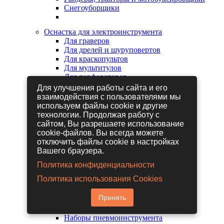
Снегоуборщики
Оснастка для электроинструмента
Для граверов
Для дрелей и шуруповертов
Для краскопультов
Для мультитулов
Для перфораторов
Для сабельных пил
Для улучшения работы сайта и его
Для строительных фенов
взаимодействия с пользователями мы
Для фрезеров
используем файлы cookie и другие
Для шлифовальных машин
технологии. Продолжая работу с
Для электрических лобзиков
сайтом, Вы разрешаете использование
Для электрических ножниц
cookie-файлов. Вы всегда можете
Для электрических пил
отключить файлы cookie в настройках
Для электрических рубанков
Вашего браузера.
Политика конфиденциальности
Пневмоинструмент
Политика использования Cookies
Гайковерты пневматические
Дрели пневматические
Принять
Другие пневмоинструменты
Заклепочники пневматические
Наборы пневмоинструмента