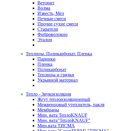
Ветонит
Волма
Известь, Мел
Печные смеси
Прочие сухие смеси
Старатели
Фиброволокно
Эталон
Теплицы. Поликарбонат. Пленка
Парники
Пленка
Поликарбонат
Теплицы и грядки
Укрывной материал
Тепло - Звукоизоляция
Жгут теплоизоляционный
Межвенцовый утеплитель, пакля
Мембраны
Мин. вата ТеплоKNAUF
Мин. вата"ТеплоKNAUF"
Мин.вата ТИСМА
Мин.вата "GreenTERM" "ТИСМА"