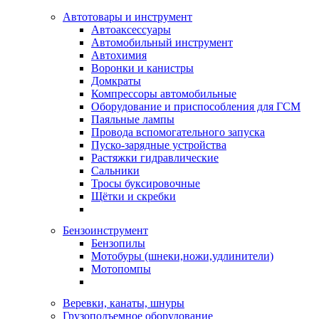
Автотовары и инструмент
Автоаксессуары
Автомобильный инструмент
Автохимия
Воронки и канистры
Домкраты
Компрессоры автомобильные
Оборудование и приспособления для ГСМ
Паяльные лампы
Провода вспомогательного запуска
Пуско-зарядные устройства
Растяжки гидравлические
Сальники
Тросы буксировочные
Щётки и скребки
Бензоинструмент
Бензопилы
Мотобуры (шнеки,ножи,удлинители)
Мотопомпы
Веревки, канаты, шнуры
Грузоподъемное оборудование