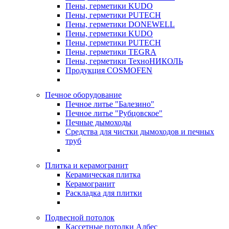
Пены, герметики KUDO
Пены, герметики PUTECH
Пены, герметики DONEWELL
Пены, герметики KUDO
Пены, герметики PUTECH
Пены, герметики TEGRA
Пены, герметики ТехноНИКОЛЬ
Продукция COSMOFEN
Печное оборудование
Печное литье "Балезино"
Печное литье "Рубцовское"
Печные дымоходы
Средства для чистки дымоходов и печных
труб
Плитка и керамогранит
Керамическая плитка
Керамогранит
Раскладка для плитки
Подвесной потолок
Кассетные потолки Албес