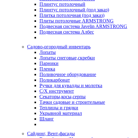
Плинтус потолочный
Плинтус потолочный (под заказ)
Плитка потолочная (под заказ)
Плиты потолочные ARMSTRONG
Подвесная система Javelin ARMSTRONG
Подвесная система Албес
Садово-огородный инвентарь
Лопаты
Лопаты снеговые,скребки
Парники
Пленка
Поливочное оборудование
Поликарбонат
Ручки для кувалды и молотка
С/Х инструмент
Секаторы,косы,серпы
Тачки садовые и строительные
Теплицы и грядки
Укрывной материал
Шланг
Сайдинг, Вент-фасады