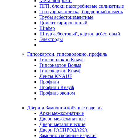
Металлопрокат
ПГП, блоки пазогребневые силикатные
Тротуарная плитка, бордюрный камень
Трубы асбестоцементные
Цемент тарированный
Шифер
Шнур асбестовый, картон асбестовый
Электроды
Гипсокартон, гипсоволокно, профиль
Гипсоволокно Кнауф
Гипсокартон Волма
Гипсокартон Кнауф
Ленты KNAUF
Профили
Профили Кнауф
Профиль эконом
Двери и Замочно-скобяные изделия
Арки межкомнатные
Двери межкомнатные
Двери металлические
Двери РАСПРОДАЖА
Замочно-скобяные изделия