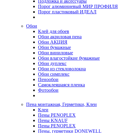
Подложка и аксессуары
Порог алюминиевый МИР ПРОФИЛЯ
Порог пластиковый ИДЕАЛ
Обои
Клей для обоев
Обои акриловая пена
Обои АКЦИЯ
Обои бумажные
Обои виниловые
Обои влагостойкие бумажные
Обои дуплекс
Обои из стекловолокна
Обои симплекс
Пенообои
Самоклеящаяся пленка
Фотообои
Пена монтажная, Герметики, Клеи
Клеи
Пены PENOPLEX
Пены KNAUF
Пены PENOPLEX
Пены, герметики DONEWELL