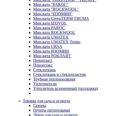
Мин.вата "PAROC"
Мин.вата "ROCКWOOL"
Мин.вата "ИЗОМИН"
Мин.вата GreenTERM ТИСМА
Мин.вата IZOVOL
Мин.вата PAROC
Мин.вата ROCКWOOL
Мин.вата UMATEX
Мин.вата UMATEX Termo
Мин.вата URSA
Мин.вата ИЗОМИН
Мин.вата РОКЛАЙТ
Пенопласт
Пеноплэкс
Стеклоткань
Стеклоткань и стеклопластик
Трубная теплоизоляция
Уплотнители
Утеплитель вспененный (подложка)
Товары для сада и огорода
Газоны
Грунты питательные
Декор для сада и огорода