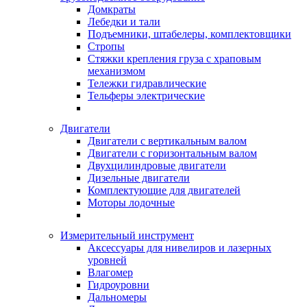
Домкраты
Лебедки и тали
Подъемники, штабелеры, комплектовщики
Стропы
Стяжки крепления груза с храповым
механизмом
Тележки гидравлические
Тельферы электрические
Двигатели
Двигатели с вертикальным валом
Двигатели с горизонтальным валом
Двухцилиндровые двигатели
Дизельные двигатели
Комплектующие для двигателей
Моторы лодочные
Измерительный инструмент
Аксессуары для нивелиров и лазерных
уровней
Влагомер
Гидроуровни
Дальномеры